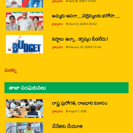
చైతన్యరధం
@
April 29, 2026 7:10 AM
అమ్మకు ఆసరా…చెల్లెమ్మలకు భరోసా…
చైతన్యరధం
@
March 8, 2026 6:30 AM
కష్టాలు ఉన్నా.. కర్తవ్యం వీడలేదు!
చైతన్యరధం
@
February 18, 2026 6:15 AM
మరిన్ని
తాజా సంఘటనలు
రాష్ట్ర పురోగతి, రాజధాని వికాసం
చైతన్యరధం
@
August 7, 2026
చేనేతకు చేయూత