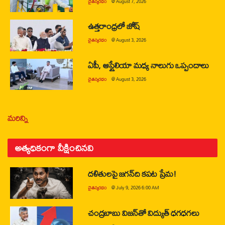
చైతన్యరధం
@
August 7, 2026
ఉత్తరాంధ్రలో జోష్
చైతన్యరధం
@
August 3, 2026
ఏపీ, ఆస్ట్రేలియా మధ్య నాలుగు ఒప్పందాలు
చైతన్యరధం
@
August 3, 2026
మరిన్ని
అత్యధికంగా వీక్షించినవి
దళితులపై జగన్‌ది కపట ప్రేమ!
చైతన్యరధం
@
July 9, 2026 6:00 AM
చంద్రబాబు విజన్‌తో విద్యుత్ ధగధగలు