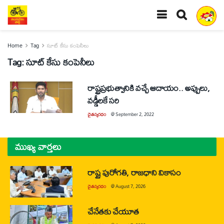
Home
Tag
సూట్‌ కేసు కంపెనీలు
Tag:
సూట్‌ కేసు కంపెనీలు
రాష్ట్రప్రభుత్వానికి వచ్చే ఆదాయం.. అప్పులు,
వడ్డీలకే సరి
చైతన్యరధం
@
September 2, 2022
ముఖ్య వార్తలు
రాష్ట్ర పురోగతి, రాజధాని వికాసం
చైతన్యరధం
@
August 7, 2026
చేనేతకు చేయూత