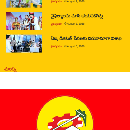
చైతన్యరధం
@
August 7, 2026
వైఫల్యాలను చూసి భయపడొద్దు
చైతన్యరధం
@
August 6, 2026
ఏఐ, డిజిటల్ సేవలకు చిరునామాగా విశాఖ
చైతన్యరధం
@
August 6, 2026
మరిన్ని