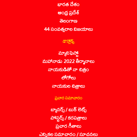
భారత దేశం
ఆంధ్ర ప్రదేశ్
తెలంగాణ
44 సంవత్సరాల విజయాలు
డౌన్లోడ్స్
మ్యానిఫెస్టో
మహానాడు 2022 తీర్మానాలు
నాయకుడితో నా చిత్రం
లోగోలు
నాయకుల చిత్రాలు
ప్రచార సమాచారం
బ్యానర్స్ / బుక్ లెట్స్
పోస్టర్స్ / కరపత్రాలు
ప్రచార గీతాలు
ఎన్నికల సమాచారం / సూచనలు