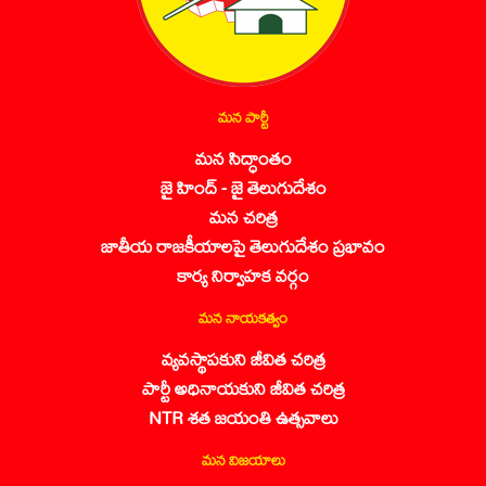
మన పార్టీ
మన సిద్ధాంతం
జై హింద్ - జై తెలుగుదేశం
మన చరిత్ర
జాతీయ రాజకీయాలపై తెలుగుదేశం ప్రభావం
కార్య నిర్వాహక వర్గం
మన నాయకత్వం
వ్యవస్థాపకుని జీవిత చరిత్ర
పార్టీ అధినాయకుని జీవిత చరిత్ర
NTR శత జయంతి ఉత్సవాలు
మన విజయాలు