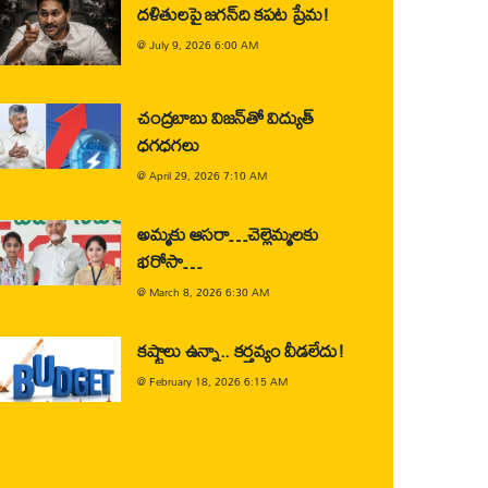
దళితులపై జగన్‌ది కపట ప్రేమ!
@
July 9, 2026 6:00 AM
చంద్రబాబు విజన్‌తో విద్యుత్
ధగధగలు
@
April 29, 2026 7:10 AM
అమ్మకు ఆసరా…చెల్లెమ్మలకు
భరోసా…
@
March 8, 2026 6:30 AM
కష్టాలు ఉన్నా.. కర్తవ్యం వీడలేదు!
@
February 18, 2026 6:15 AM