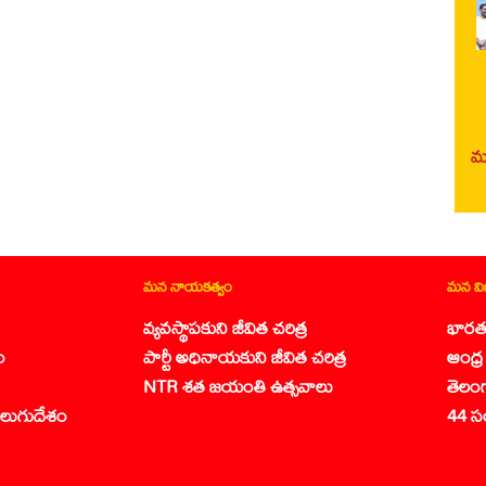
మర
మన నాయకత్వం
మన వ
వ్యవస్థాపకుని జీవిత చరిత్ర
భారత
ం
పార్టీ అధినాయకుని జీవిత చరిత్ర
ఆంధ్ర 
NTR శత జయంతి ఉత్సవాలు
తెలం
లుగుదేశం
44 స