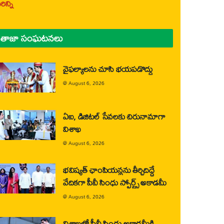
ిన్ని
తాజా సంఘటనలు
వైఫల్యాలను చూసి భయపడొద్దు
@
August 6, 2026
ఏఐ, డిజిటల్ సేవలకు చిరునామాగా
విశాఖ
@
August 6, 2026
భవిష్యత్ ఛాంపియన్లను తీర్చిదిద్దే
వేదికగా పీవీ సింధు స్పోర్ట్స్ అకాడమీ
@
August 6, 2026
విశాఖలో పీవీ సింధు అకాడమీకి