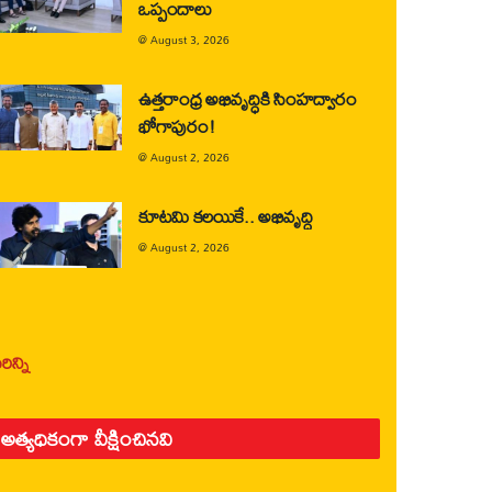
ఒప్పందాలు
@
August 3, 2026
ఉత్తరాంధ్ర అభివృద్ధికి సింహద్వారం
భోగాపురం!
@
August 2, 2026
కూటమి కలయికే.. అభివృద్ధి
@
August 2, 2026
ిన్ని
అత్యధికంగా వీక్షించినవి