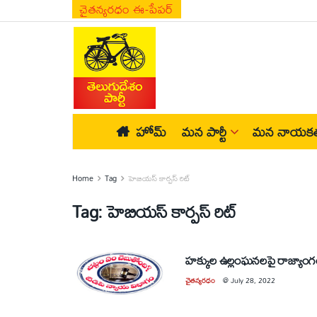
చైతన్యరధం ఈ-పేపర్
హోమ్
మన పార్టీ
మన నాయకత
Home
Tag
హెబియస్‌ కార్పస్‌ రిట్‌
Tag:
హెబియస్‌ కార్పస్‌ రిట్‌
హక్కుల ఉల్లంఘనలపై రాజ్యా
చైతన్యరధం
@
July 28, 2022