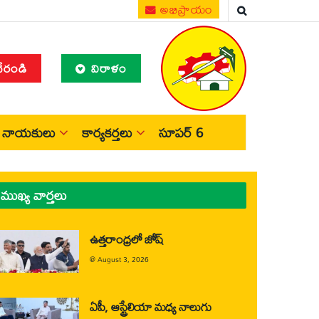
అభిప్రాయం
చేరండి
విరాళం
నాయకులు
కార్యకర్తలు
సూపర్ 6
ముఖ్య వార్తలు
ఉత్తరాంధ్రలో జోష్
@
August 3, 2026
ఏపీ, ఆస్ట్రేలియా మధ్య నాలుగు