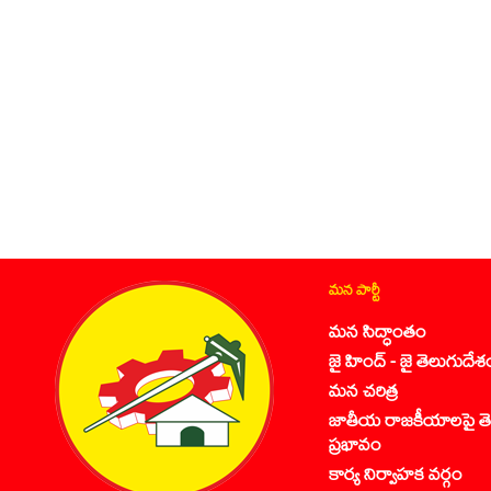
మన పార్టీ
మన సిద్ధాంతం
జై హింద్ - జై తెలుగుదేశ
మన చరిత్ర
జాతీయ రాజకీయాలపై తె
ప్రభావం
కార్య నిర్వాహక వర్గం