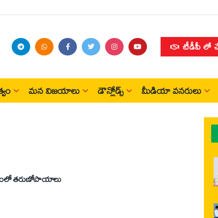
టీడీపీ లో 
్వం
మన విజయాలు
డౌన్లోడ్స్
మీడియా వనరులు
ంగంలో తరుణోపాయాలు