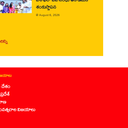
శంకుస్థాపన
@
August 6, 2026
ిన్ని
ిజయాలు
 దేశం
ప్రదేశ్
గాణ
ంవత్సరాల విజయాలు