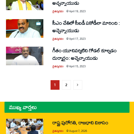
అచ్చన్నాయుడు
చైతన్యరధం
@
April 19, 2023
సీఎం చేతిలో సీఐడీ పకోడీలా మారింది :
అచ్చెన్నాయుడు
చైతన్యరధం
@
April 17, 2023
గీతం యూనివర్శిటిని గోడల్‌ కూల్చడం
దుర్మార్గం: అచ్చెన్నాయుడు
చైతన్యరధం
@
April 15, 2023
1
2
ముఖ్య వార్తలు
రాష్ట్ర పురోగతి, రాజధాని వికాసం
చైతన్యరధం
@
August 7, 2026