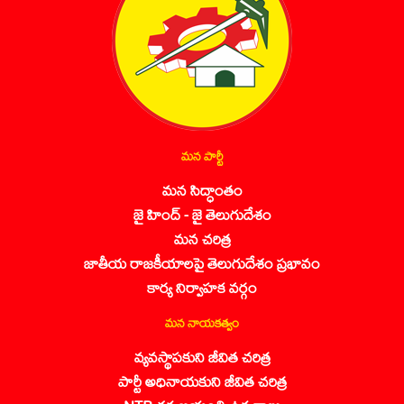
మన పార్టీ
మన సిద్ధాంతం
జై హింద్ - జై తెలుగుదేశం
మన చరిత్ర
జాతీయ రాజకీయాలపై తెలుగుదేశం ప్రభావం
కార్య నిర్వాహక వర్గం
మన నాయకత్వం
వ్యవస్థాపకుని జీవిత చరిత్ర
పార్టీ అధినాయకుని జీవిత చరిత్ర