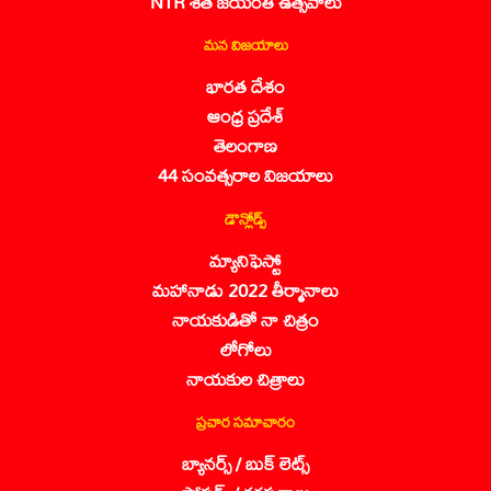
NTR శత జయంతి ఉత్సవాలు
మన విజయాలు
భారత దేశం
ఆంధ్ర ప్రదేశ్
తెలంగాణ
44 సంవత్సరాల విజయాలు
డౌన్లోడ్స్
మ్యానిఫెస్టో
మహానాడు 2022 తీర్మానాలు
నాయకుడితో నా చిత్రం
లోగోలు
నాయకుల చిత్రాలు
ప్రచార సమాచారం
బ్యానర్స్ / బుక్ లెట్స్