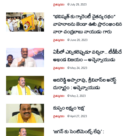
చైతన్యరధం
@
July 29, 2023
“భవిష్యత్ కు గ్యారెంటీ చైతన్య రథం”
వాహనాలను జెండా ఊపి ప్రారంభించిన
నారా చంద్రబాబు నాయుడు గారు
చైతన్యరధం
@
June 20, 2023
ఏపీలో ఎన్నికలెప్పుడూ వచ్చినా.. టీడీపీదే
అఖండ విజయం – అచ్చెన్నాయుడు
చైతన్యరధం
@
May 24, 2023
ఆదిరెడ్డి అప్పారావు, శ్రీవివాస్‌ల అరెస్ట్‌
దుర్మార్గం : అచ్చెన్నాయుడు
చైతన్యరధం
@
May 2, 2023
కుప్పం లక్ష్యం ‘లక్ష’
చైతన్యరధం
@
April 27, 2023
‘జగన్‌ కు సెంటిమెంట్స్‌ లేవు’ :