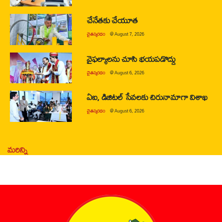
చేనేతకు చేయూత
చైతన్యరధం
@
August 7, 2026
వైఫల్యాలను చూసి భయపడొద్దు
చైతన్యరధం
@
August 6, 2026
ఏఐ, డిజిటల్ సేవలకు చిరునామాగా విశాఖ
చైతన్యరధం
@
August 6, 2026
మరిన్ని