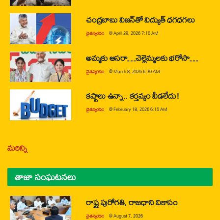
చంద్రబాబు విజన్‌తో విద్యుత్ ధగధగలు
చైతన్యరధం
@
April 29, 2026 7:10 AM
అమ్మకు ఆసరా…చెల్లెమ్మలకు భరోసా…
చైతన్యరధం
@
March 8, 2026 6:30 AM
కష్టాలు ఉన్నా.. కర్తవ్యం వీడలేదు!
చైతన్యరధం
@
February 18, 2026 6:15 AM
మరిన్ని
తాజా సంఘటనలు
రాష్ట్ర పురోగతి, రాజధాని వికాసం
చైతన్యరధం
@
August 7, 2026