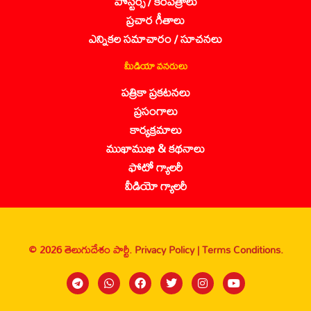
పోస్టర్స్ / కరపత్రాలు
ప్రచార గీతాలు
ఎన్నికల సమాచారం / సూచనలు
మీడియా వనరులు
పత్రికా ప్రకటనలు
ప్రసంగాలు
కార్యక్రమాలు
ముఖాముఖి & కథనాలు
ఫోటో గ్యాలరీ
వీడియో గ్యాలరీ
© 2026 తెలుగుదేశం పార్టీ.
Privacy Policy |
Terms Conditions.