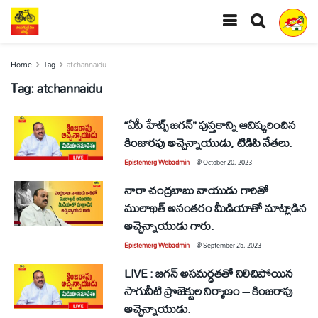
Home
Tag
atchannaidu
Tag:
atchannaidu
“ఏపీ హేట్స్ జగన్” పుస్తకాన్ని ఆవిష్కరించిన
కింజారపు అచ్చెన్నాయుడు, టిడిపి నేతలు.
Epistemerg Webadmin
@
October 20, 2023
నారా చంద్రబాబు నాయుడు గారితో
ములాఖత్ అనంతరం మీడియాతో మాట్లాడిన
అచ్చెన్నాయుడు గారు.
Epistemerg Webadmin
@
September 25, 2023
LIVE : జగన్ అసమర్ధతతో నిలిచిపోయిన
సాగునీటి ప్రొజెక్టుల నిర్మాణం – కింజరాపు
అచ్చెన్నాయుడు.