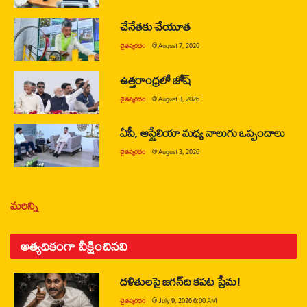
చేనేతకు చేయూత
చైతన్యరధం
@
August 7, 2026
ఉత్తరాంధ్రలో జోష్
చైతన్యరధం
@
August 3, 2026
ఏపీ, ఆస్ట్రేలియా మధ్య నాలుగు ఒప్పందాలు
చైతన్యరధం
@
August 3, 2026
మరిన్ని
అత్యధికంగా వీక్షించినవి
దళితులపై జగన్‌ది కపట ప్రేమ!
చైతన్యరధం
@
July 9, 2026 6:00 AM