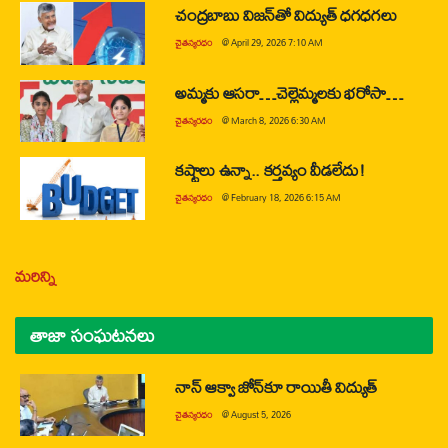
చంద్రబాబు విజన్‌తో విద్యుత్ ధగధగలు
చైతన్యరధం
@
April 29, 2026 7:10 AM
అమ్మకు ఆసరా…చెల్లెమ్మలకు భరోసా…
చైతన్యరధం
@
March 8, 2026 6:30 AM
కష్టాలు ఉన్నా.. కర్తవ్యం వీడలేదు!
చైతన్యరధం
@
February 18, 2026 6:15 AM
మరిన్ని
తాజా సంఘటనలు
నాన్ ఆక్వా జోన్‌కూ రాయితీ విద్యుత్
చైతన్యరధం
@
August 5, 2026