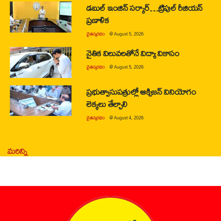
డబుల్ ఇంజిన్ సర్కార్…ట్రిపుల్ రీజియన్
ప్రణాళిక
చైతన్యరధం
@
August 5, 2026
నైతిక విలువలతోనే విద్యా వికాసం
చైతన్యరధం
@
August 5, 2026
ప్రభుత్వాసుపత్రుల్లో ఆక్సిజన్ వినియోగం
లెక్కలు తేల్చాలి
చైతన్యరధం
@
August 4, 2026
మరిన్ని