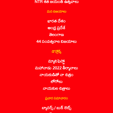
NTR శత జయంతి ఉత్సవాలు
మన విజయాలు
భారత దేశం
ఆంధ్ర ప్రదేశ్
తెలంగాణ
44 సంవత్సరాల విజయాలు
డౌన్లోడ్స్
మ్యానిఫెస్టో
మహానాడు 2022 తీర్మానాలు
నాయకుడితో నా చిత్రం
లోగోలు
నాయకుల చిత్రాలు
ప్రచార సమాచారం
బ్యానర్స్ / బుక్ లెట్స్