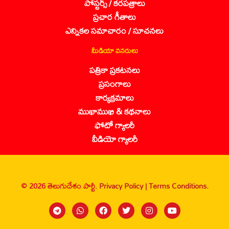
పోస్టర్స్ / కరపత్రాలు
ప్రచార గీతాలు
ఎన్నికల సమాచారం / సూచనలు
మీడియా వనరులు
పత్రికా ప్రకటనలు
ప్రసంగాలు
కార్యక్రమాలు
ముఖాముఖి & కథనాలు
ఫోటో గ్యాలరీ
వీడియో గ్యాలరీ
© 2026 తెలుగుదేశం పార్టీ.
Privacy Policy |
Terms Conditions.