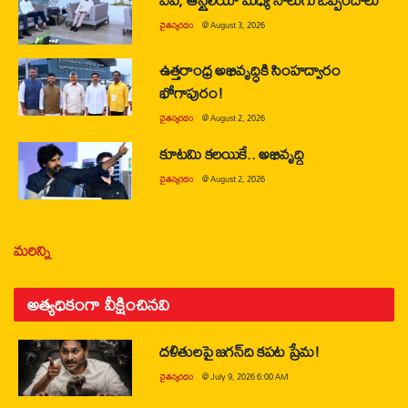
చైతన్యరధం
@
August 3, 2026
ఉత్తరాంధ్ర అభివృద్ధికి సింహద్వారం
భోగాపురం!
చైతన్యరధం
@
August 2, 2026
కూటమి కలయికే.. అభివృద్ధి
చైతన్యరధం
@
August 2, 2026
మరిన్ని
అత్యధికంగా వీక్షించినవి
దళితులపై జగన్‌ది కపట ప్రేమ!
చైతన్యరధం
@
July 9, 2026 6:00 AM