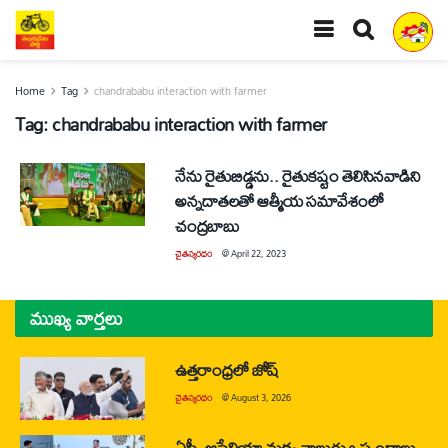
Home
Tag
chandrababu interaction with farmer
Tag:
chandrababu interaction with farmer
నేను రైతుబిడ్డను.. రైతుకష్టం తెలిసినవాడిని
అన్నదాతలతో ఆత్మీయ సమావేశంలో
చంద్రబాబు
చైతన్యరధం
@
April 22, 2023
ముఖ్య వార్తలు
ఉత్తరాంధ్రలో జోష్
చైతన్యరధం
@
August 3, 2026
ఏపీ, ఆస్ట్రేలియా మధ్య నాలుగు ఒప్పందాలు