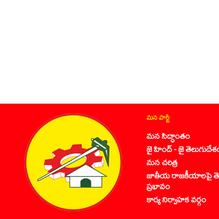
మన పార్టీ
మన సిద్ధాంతం
జై హింద్ - జై తెలుగుదేశ
మన చరిత్ర
జాతీయ రాజకీయాలపై తె
ప్రభావం
కార్య నిర్వాహక వర్గం