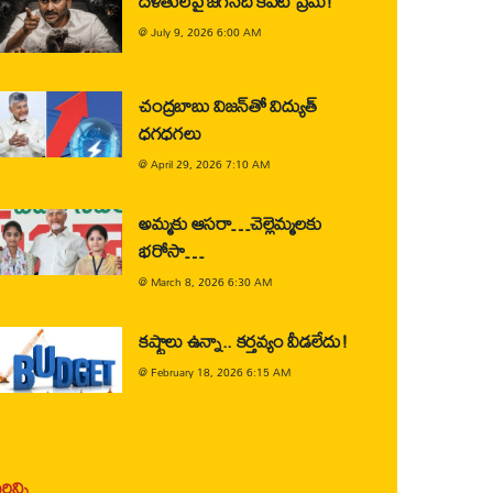
దళితులపై జగన్‌ది కపట ప్రేమ!
@
July 9, 2026 6:00 AM
చంద్రబాబు విజన్‌తో విద్యుత్
ధగధగలు
@
April 29, 2026 7:10 AM
అమ్మకు ఆసరా…చెల్లెమ్మలకు
భరోసా…
@
March 8, 2026 6:30 AM
కష్టాలు ఉన్నా.. కర్తవ్యం వీడలేదు!
@
February 18, 2026 6:15 AM
ిన్ని