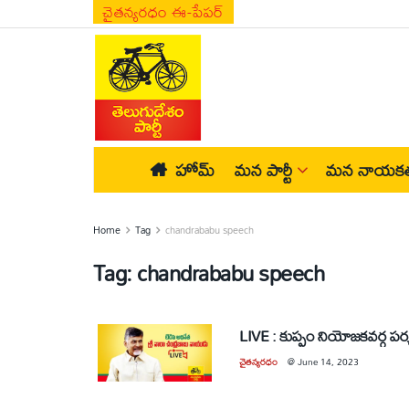
చైతన్యరధం ఈ-పేపర్
హోమ్
మన పార్టీ
మన నాయకత
Home
Tag
chandrababu speech
Tag:
chandrababu speech
LIVE : కుప్పం నియోజకవర్గ ప
చైతన్యరధం
@
June 14, 2023