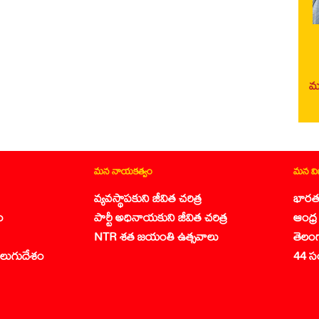
మర
మన నాయకత్వం
మన వ
వ్యవస్థాపకుని జీవిత చరిత్ర
భారత
ం
పార్టీ అధినాయకుని జీవిత చరిత్ర
ఆంధ్ర 
NTR శత జయంతి ఉత్సవాలు
తెలం
లుగుదేశం
44 స