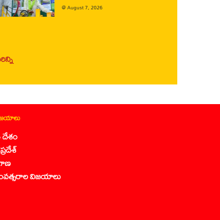
@
August 7, 2026
ిన్ని
ిజయాలు
 దేశం
ప్రదేశ్
గాణ
ంవత్సరాల విజయాలు