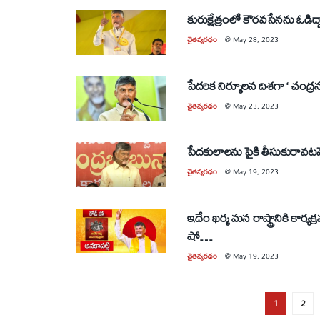
కురుక్షేత్రంలో కౌరవసేనను ఓడి
చైతన్యరధం
@
May 28, 2023
పేదరిక నిర్మూలన దిశగా ‘ చంద్రన్
చైతన్యరధం
@
May 23, 2023
పేదకులాలను పైకి తీసుకురావటమే న
చైతన్యరధం
@
May 19, 2023
ఇదేం ఖర్మ మన రాష్ట్రానికి కార
షో…
చైతన్యరధం
@
May 19, 2023
1
2