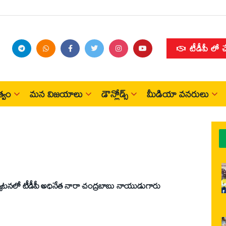
టీడీపీ లో 
్వం
మన విజయాలు
డౌన్లోడ్స్
మీడియా వనరులు
ర్యటనలో టీడీపీ అధినేత నారా చంద్రబాబు నాయుడుగారు