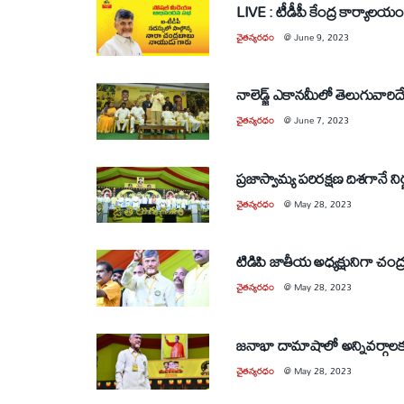
LIVE : టీడీపీ కేంద్ర కార్యాల
చైతన్యరధం
@
June 9, 2023
నాలెడ్జ్ ఎకానమీలో తెలుగువారిదే 
చైతన్యరధం
@
June 7, 2023
చైతన్యరధం
@
May 28, 2023
చైతన్యరధం
@
May 28, 2023
జనాభా దామాషాలో అన్నివర్గాల
చైతన్యరధం
@
May 28, 2023