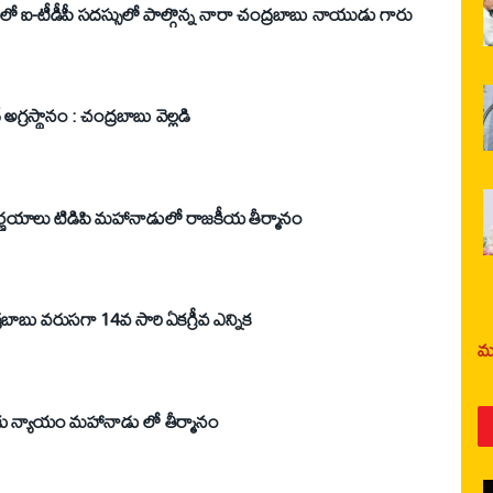
యంలో ఐ-టీడీపీ సదస్సులో పాల్గొన్న నారా చంద్రబాబు నాయుడు గారు
అగ్రస్థానం : చంద్రబాబు వెల్లడి
ప్రజాస్వామ్య పరిరక్షణ దిశగానే నిర్ణయాలు టిడిపి మహానాడులో రాజకీయ తీర్మానం
టిడిపి జాతీయ అధ్యక్షునిగా చంద్రబాబు వరుసగా 14వ సారి ఏకగ్రీవ ఎన్నిక
మర
కు న్యాయం మహానాడు లో తీర్మానం