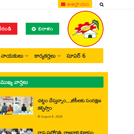
అభిప్రాయం
చేరండి
విరాళం
నాయకులు
కార్యకర్తలు
సూపర్ 6
ముఖ్య వార్తలు
చట్టం చేస్తున్నాం…బీసీలకు సంరక్షణ
కల్పిస్తాం
@
August 8, 2026
రాష్ట్ర పురోగతి, రాజధాని వికాసం