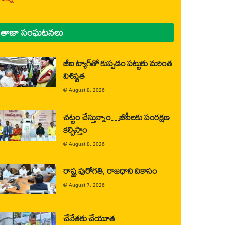
తాజా సంఘటనలు
జీఐ ట్యాగ్‌తో కుప్పడం పట్టుకు మరింత
విశిష్టత
@
August 8, 2026
చట్టం చేస్తున్నాం…బీసీలకు సంరక్షణ
కల్పిస్తాం
@
August 8, 2026
రాష్ట్ర పురోగతి, రాజధాని వికాసం
@
August 7, 2026
చేనేతకు చేయూత