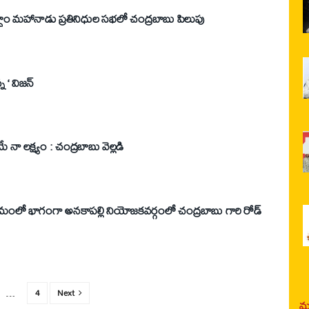
ద్దాం మహానాడు ప్రతినిధుల సభలో చంద్రబాబు పిలుపు
న ‘ విజన్
ా లక్ష్యం : చంద్రబాబు వెల్లడి
్యక్రమంలో భాగంగా అనకాపల్లి నియోజకవర్గంలో చంద్రబాబు గారి రోడ్
…
4
Next
మర