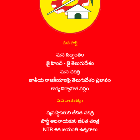
మన పార్టీ
మన సిద్ధాంతం
జై హింద్ - జై తెలుగుదేశం
మన చరిత్ర
జాతీయ రాజకీయాలపై తెలుగుదేశం ప్రభావం
కార్య నిర్వాహక వర్గం
మన నాయకత్వం
వ్యవస్థాపకుని జీవిత చరిత్ర
పార్టీ అధినాయకుని జీవిత చరిత్ర
NTR శత జయంతి ఉత్సవాలు