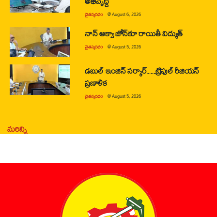
అభివృద్ధి
చైతన్యరధం
@
August 6, 2026
నాన్ ఆక్వా జోన్‌కూ రాయితీ విద్యుత్
చైతన్యరధం
@
August 5, 2026
డబుల్ ఇంజిన్ సర్కార్…ట్రిపుల్ రీజియన్
ప్రణాళిక
చైతన్యరధం
@
August 5, 2026
మరిన్ని