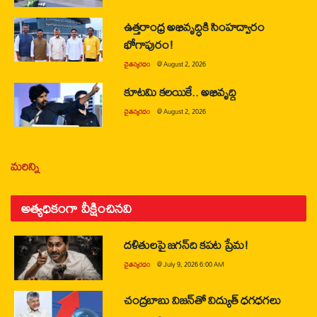
ఉత్తరాంధ్ర అభివృద్ధికి సింహద్వారం
భోగాపురం!
చైతన్యరధం
@
August 2, 2026
కూటమి కలయికే.. అభివృద్ధి
చైతన్యరధం
@
August 2, 2026
మరిన్ని
అత్యధికంగా వీక్షించినవి
దళితులపై జగన్‌ది కపట ప్రేమ!
చైతన్యరధం
@
July 9, 2026 6:00 AM
చంద్రబాబు విజన్‌తో విద్యుత్ ధగధగలు