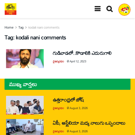
Home
Tag
kodali nani comments
Tag:
kodali nani comments
గుడివాడలో..కొడాలికి ఎదురుగాలి
చైతన్యరధం
@
April 12, 2023
ముఖ్య వార్తలు
ఉత్తరాంధ్రలో జోష్
చైతన్యరధం
@
August 3, 2026
ఏపీ, ఆస్ట్రేలియా మధ్య నాలుగు ఒప్పందాలు
చైతన్యరధం
@
August 3, 2026