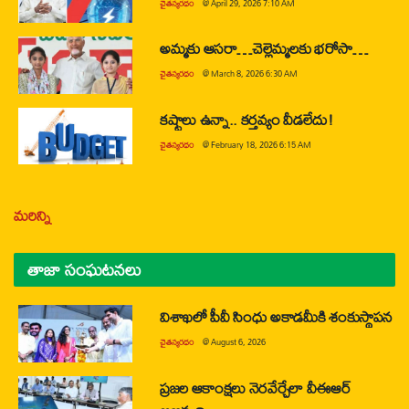
చైతన్యరధం
@
April 29, 2026 7:10 AM
అమ్మకు ఆసరా…చెల్లెమ్మలకు భరోసా…
చైతన్యరధం
@
March 8, 2026 6:30 AM
కష్టాలు ఉన్నా.. కర్తవ్యం వీడలేదు!
చైతన్యరధం
@
February 18, 2026 6:15 AM
మరిన్ని
తాజా సంఘటనలు
విశాఖలో పీవీ సింధు అకాడమీకి శంకుస్థాపన
చైతన్యరధం
@
August 6, 2026
ప్రజల ఆకాంక్షలు నెరవేర్చేలా వీఈఆర్