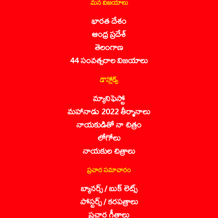
మన విజయాలు
భారత దేశం
ఆంధ్ర ప్రదేశ్
తెలంగాణ
44 సంవత్సరాల విజయాలు
డౌన్లోడ్స్
మ్యానిఫెస్టో
మహానాడు 2022 తీర్మానాలు
నాయకుడితో నా చిత్రం
లోగోలు
నాయకుల చిత్రాలు
ప్రచార సమాచారం
బ్యానర్స్ / బుక్ లెట్స్
పోస్టర్స్ / కరపత్రాలు
ప్రచార గీతాలు