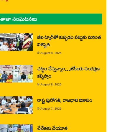
తాజా సంఘటనలు
జీఐ ట్యాగ్‌తో కుప్పడం పట్టుకు మరింత
విశిష్టత
@
August 8, 2026
చట్టం చేస్తున్నాం…బీసీలకు సంరక్షణ
కల్పిస్తాం
@
August 8, 2026
రాష్ట్ర పురోగతి, రాజధాని వికాసం
@
August 7, 2026
చేనేతకు చేయూత