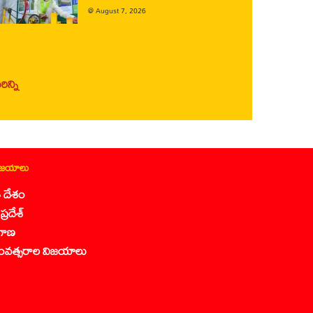
@
August 7, 2026
ిన్ని
ిజయాలు
 దేశం
ప్రదేశ్
గాణ
ంవత్సరాల విజయాలు