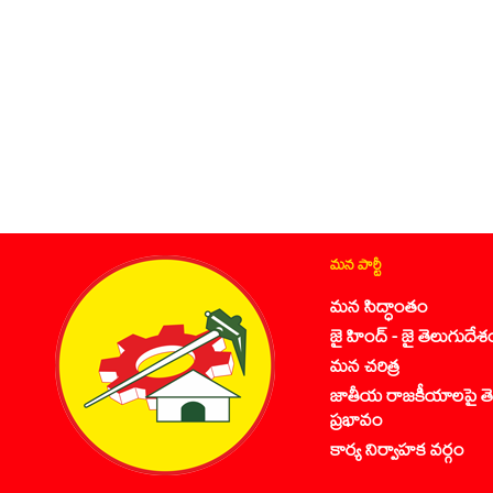
మన పార్టీ
మన సిద్ధాంతం
జై హింద్ - జై తెలుగుదేశ
మన చరిత్ర
జాతీయ రాజకీయాలపై తె
ప్రభావం
కార్య నిర్వాహక వర్గం