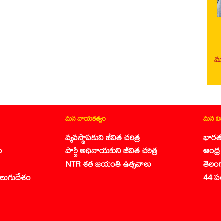
మర
మన నాయకత్వం
మన వ
వ్యవస్థాపకుని జీవిత చరిత్ర
భారత
ం
పార్టీ అధినాయకుని జీవిత చరిత్ర
ఆంధ్ర 
NTR శత జయంతి ఉత్సవాలు
తెలం
లుగుదేశం
44 స