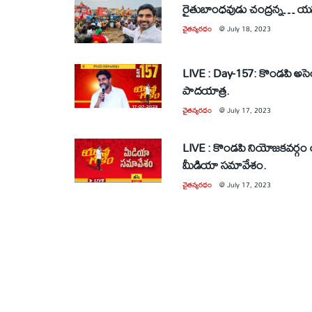
రైతుబాంధవుడు చంద్రన్న… య
చైతన్యరధం
@
July 18, 2023
LIVE : Day-157: కొండపి అసె
పాద‌యాత్ర.
చైతన్యరధం
@
July 17, 2023
LIVE : కొండపి నియోజకవర్గం యువ
మీడియా సమావేశం.
చైతన్యరధం
@
July 17, 2023