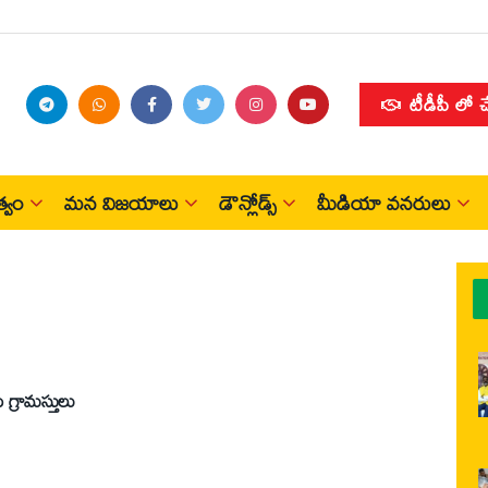
టీడీపీ లో 
్వం
మన విజయాలు
డౌన్లోడ్స్
మీడియా వనరులు
 గ్రామస్తులు