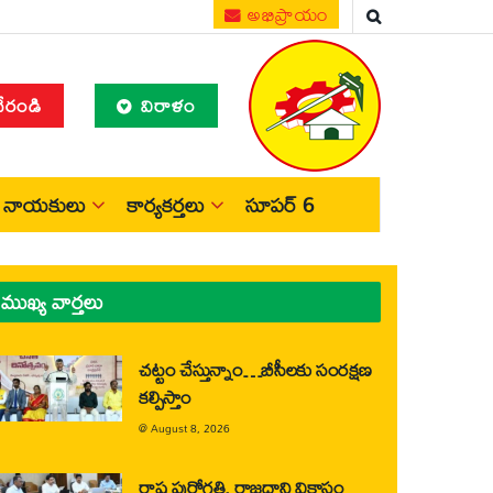
అభిప్రాయం
చేరండి
విరాళం
నాయకులు
కార్యకర్తలు
సూపర్ 6
ముఖ్య వార్తలు
చట్టం చేస్తున్నాం…బీసీలకు సంరక్షణ
కల్పిస్తాం
@
August 8, 2026
రాష్ట్ర పురోగతి, రాజధాని వికాసం