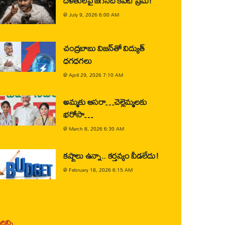
దళితులపై జగన్‌ది కపట ప్రేమ!
@
July 9, 2026 6:00 AM
చంద్రబాబు విజన్‌తో విద్యుత్
ధగధగలు
@
April 29, 2026 7:10 AM
అమ్మకు ఆసరా…చెల్లెమ్మలకు
భరోసా…
@
March 8, 2026 6:30 AM
కష్టాలు ఉన్నా.. కర్తవ్యం వీడలేదు!
@
February 18, 2026 6:15 AM
ిన్ని