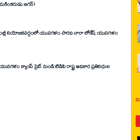
మకింకరుడు జగన్!
ంబ్లీ నియోజకవర్గంలో యువగళం సారధి నారా లోకేష్ యువ‌గ‌ళం
గళం క్యాంప్ సైట్ నుండి టిడిపి రాష్ట్ర అధికార ప్రతినిధుల
మర