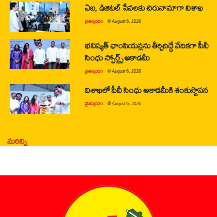
ఏఐ, డిజిటల్ సేవలకు చిరునామాగా విశాఖ
చైతన్యరధం
@
August 6, 2026
భవిష్యత్ ఛాంపియన్లను తీర్చిదిద్దే వేదికగా పీవీ
సింధు స్పోర్ట్స్ అకాడమీ
చైతన్యరధం
@
August 6, 2026
విశాఖలో పీవీ సింధు అకాడమీకి శంకుస్థాపన
చైతన్యరధం
@
August 6, 2026
మరిన్ని