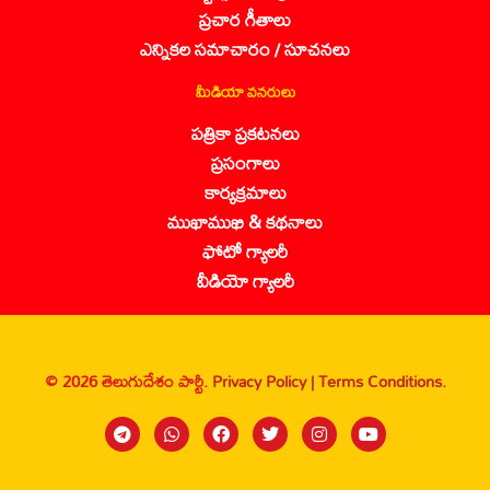
ప్రచార గీతాలు
ఎన్నికల సమాచారం / సూచనలు
మీడియా వనరులు
పత్రికా ప్రకటనలు
ప్రసంగాలు
కార్యక్రమాలు
ముఖాముఖి & కథనాలు
ఫోటో గ్యాలరీ
వీడియో గ్యాలరీ
© 2026 తెలుగుదేశం పార్టీ.
Privacy Policy |
Terms Conditions.
Sanbrains