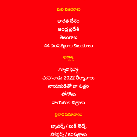
మన విజయాలు
భారత దేశం
ఆంధ్ర ప్రదేశ్
తెలంగాణ
44 సంవత్సరాల విజయాలు
డౌన్లోడ్స్
మ్యానిఫెస్టో
మహానాడు 2022 తీర్మానాలు
నాయకుడితో నా చిత్రం
లోగోలు
నాయకుల చిత్రాలు
ప్రచార సమాచారం
బ్యానర్స్ / బుక్ లెట్స్
పోస్టర్స్ / కరపత్రాలు