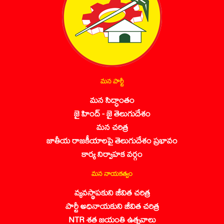
మన పార్టీ
మన సిద్ధాంతం
జై హింద్ - జై తెలుగుదేశం
మన చరిత్ర
జాతీయ రాజకీయాలపై తెలుగుదేశం ప్రభావం
కార్య నిర్వాహక వర్గం
మన నాయకత్వం
వ్యవస్థాపకుని జీవిత చరిత్ర
పార్టీ అధినాయకుని జీవిత చరిత్ర
NTR శత జయంతి ఉత్సవాలు