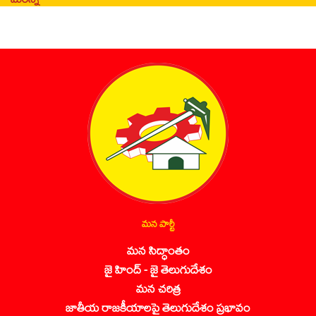
మన పార్టీ
మన సిద్ధాంతం
జై హింద్ - జై తెలుగుదేశం
మన చరిత్ర
జాతీయ రాజకీయాలపై తెలుగుదేశం ప్రభావం