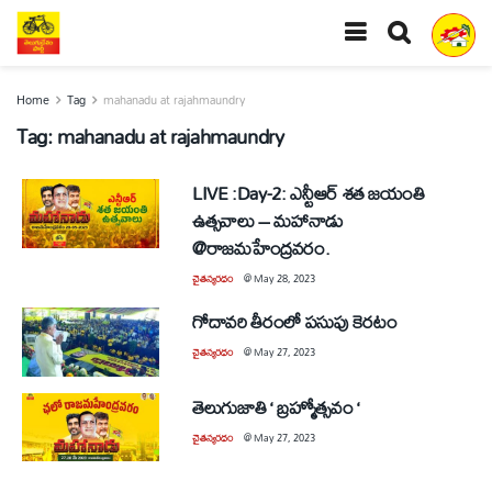
Home
Tag
mahanadu at rajahmaundry
Tag:
mahanadu at rajahmaundry
LIVE :Day-2: ఎన్టీఆర్ శత జయంతి
ఉత్సవాలు – మహానాడు
@రాజమహేంద్రవరం.
చైతన్యరధం
@
May 28, 2023
గోదావరి తీరంలో పసుపు కెరటం
చైతన్యరధం
@
May 27, 2023
తెలుగుజాతి ‘ బ్రహ్మోత్సవం ‘
చైతన్యరధం
@
May 27, 2023