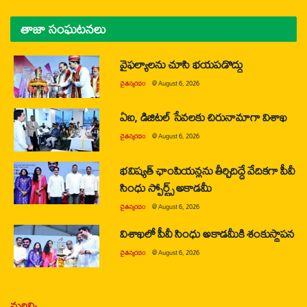
తాజా సంఘటనలు
వైఫల్యాలను చూసి భయపడొద్దు
చైతన్యరధం
@
August 6, 2026
ఏఐ, డిజిటల్ సేవలకు చిరునామాగా విశాఖ
చైతన్యరధం
@
August 6, 2026
భవిష్యత్ ఛాంపియన్లను తీర్చిదిద్దే వేదికగా పీవీ
సింధు స్పోర్ట్స్ అకాడమీ
చైతన్యరధం
@
August 6, 2026
విశాఖలో పీవీ సింధు అకాడమీకి శంకుస్థాపన
చైతన్యరధం
@
August 6, 2026
మరిన్ని