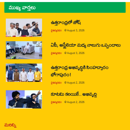
ముఖ్య వార్తలు
ఉత్తరాంధ్రలో జోష్
చైతన్యరధం
@
August 3, 2026
ఏపీ, ఆస్ట్రేలియా మధ్య నాలుగు ఒప్పందాలు
చైతన్యరధం
@
August 3, 2026
ఉత్తరాంధ్ర అభివృద్ధికి సింహద్వారం
భోగాపురం!
చైతన్యరధం
@
August 2, 2026
కూటమి కలయికే.. అభివృద్ధి
చైతన్యరధం
@
August 2, 2026
మరిన్ని