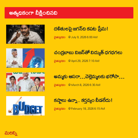
అత్యధికంగా వీక్షించినవి
దళితులపై జగన్‌ది కపట ప్రేమ!
చైతన్యరధం
@
July 9, 2026 6:00 AM
చంద్రబాబు విజన్‌తో విద్యుత్ ధగధగలు
చైతన్యరధం
@
April 29, 2026 7:10 AM
అమ్మకు ఆసరా…చెల్లెమ్మలకు భరోసా…
చైతన్యరధం
@
March 8, 2026 6:30 AM
కష్టాలు ఉన్నా.. కర్తవ్యం వీడలేదు!
చైతన్యరధం
@
February 18, 2026 6:15 AM
మరిన్ని