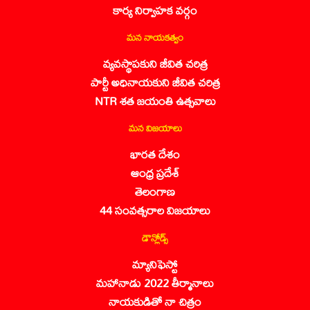
కార్య నిర్వాహక వర్గం
మన నాయకత్వం
వ్యవస్థాపకుని జీవిత చరిత్ర
పార్టీ అధినాయకుని జీవిత చరిత్ర
NTR శత జయంతి ఉత్సవాలు
మన విజయాలు
భారత దేశం
ఆంధ్ర ప్రదేశ్
తెలంగాణ
44 సంవత్సరాల విజయాలు
డౌన్లోడ్స్
మ్యానిఫెస్టో
మహానాడు 2022 తీర్మానాలు
నాయకుడితో నా చిత్రం