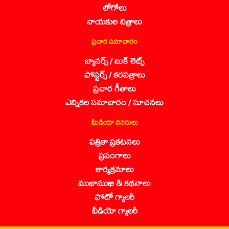
లోగోలు
నాయకుల చిత్రాలు
ప్రచార సమాచారం
బ్యానర్స్ / బుక్ లెట్స్
పోస్టర్స్ / కరపత్రాలు
ప్రచార గీతాలు
ఎన్నికల సమాచారం / సూచనలు
మీడియా వనరులు
పత్రికా ప్రకటనలు
ప్రసంగాలు
కార్యక్రమాలు
ముఖాముఖి & కథనాలు
ఫోటో గ్యాలరీ
వీడియో గ్యాలరీ