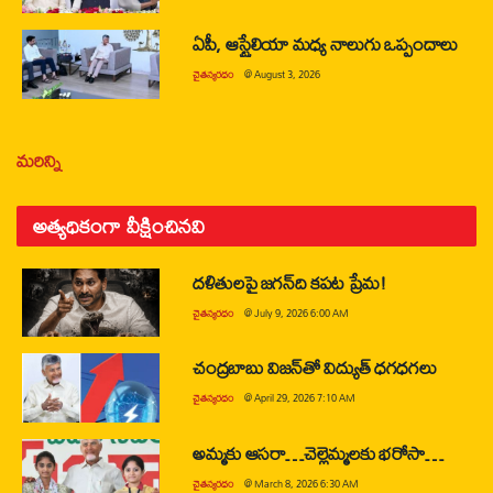
ఏపీ, ఆస్ట్రేలియా మధ్య నాలుగు ఒప్పందాలు
చైతన్యరధం
@
August 3, 2026
మరిన్ని
అత్యధికంగా వీక్షించినవి
దళితులపై జగన్‌ది కపట ప్రేమ!
చైతన్యరధం
@
July 9, 2026 6:00 AM
చంద్రబాబు విజన్‌తో విద్యుత్ ధగధగలు
చైతన్యరధం
@
April 29, 2026 7:10 AM
అమ్మకు ఆసరా…చెల్లెమ్మలకు భరోసా…
చైతన్యరధం
@
March 8, 2026 6:30 AM