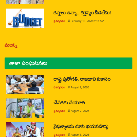
కష్టాలు ఉన్నా.. కర్తవ్యం వీడలేదు!
చైతన్యరధం
@
February 18, 2026 6:15 AM
మరిన్ని
తాజా సంఘటనలు
రాష్ట్ర పురోగతి, రాజధాని వికాసం
చైతన్యరధం
@
August 7, 2026
చేనేతకు చేయూత
చైతన్యరధం
@
August 7, 2026
వైఫల్యాలను చూసి భయపడొద్దు
చైతన్యరధం
@
August 6, 2026