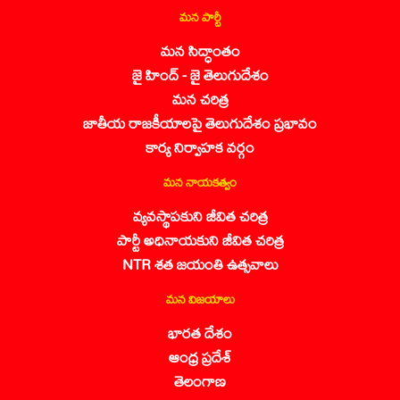
మన పార్టీ
మన సిద్ధాంతం
జై హింద్ - జై తెలుగుదేశం
మన చరిత్ర
జాతీయ రాజకీయాలపై తెలుగుదేశం ప్రభావం
కార్య నిర్వాహక వర్గం
మన నాయకత్వం
వ్యవస్థాపకుని జీవిత చరిత్ర
పార్టీ అధినాయకుని జీవిత చరిత్ర
NTR శత జయంతి ఉత్సవాలు
మన విజయాలు
భారత దేశం
ఆంధ్ర ప్రదేశ్
తెలంగాణ