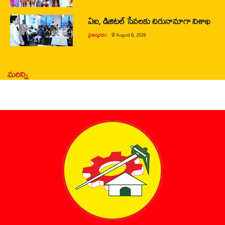
ఏఐ, డిజిటల్ సేవలకు చిరునామాగా విశాఖ
చైతన్యరధం
@
August 6, 2026
మరిన్ని