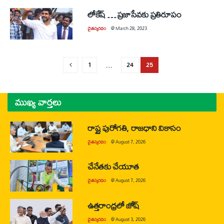
లోకేష్ … ప్రజాసేవకు ప్రతిరూపం
చైతన్యరధం
@
March 28, 2023
1
…
24
25
ముఖ్య వార్తలు
రాష్ట్ర పురోగతి, రాజధాని వికాసం
చైతన్యరధం
@
August 7, 2026
చేనేతకు చేయూత
చైతన్యరధం
@
August 7, 2026
ఉత్తరాంధ్రలో జోష్
చైతన్యరధం
@
August 3, 2026