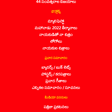
44 సంవత్సరాల విజయాలు
డౌన్లోడ్స్
మ్యానిఫెస్టో
మహానాడు 2022 తీర్మానాలు
నాయకుడితో నా చిత్రం
లోగోలు
నాయకుల చిత్రాలు
ప్రచార సమాచారం
బ్యానర్స్ / బుక్ లెట్స్
పోస్టర్స్ / కరపత్రాలు
ప్రచార గీతాలు
ఎన్నికల సమాచారం / సూచనలు
మీడియా వనరులు
పత్రికా ప్రకటనలు