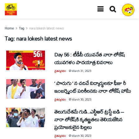
Home
Tag
nara lokesh latest news
Tag:
nara lokesh latest news
Day 56 : టీడీపీ యువనేత నారా లోకేష్
యువగళం పాదయాత్ర వివరాలు
చైతన్యరధం
@
March 31, 2023
‘ పొరుగు ‘ న చదివే విద్యార్థులకూ ఫీజు రీ
ఇంబర్స్మెంట్ పరిశీలనకు నారా లోకేష్ హామీ
చైతన్యరధం
@
March 30, 2023
తెలుగుదేశ‌మే గుడి..ఎన్టీఆర్ ట్ర‌స్టే బ‌డి –
నారా లోకేష్‌కి కృత‌జ్ఞ‌త‌లు తెలియ‌జేసిన‌
ప్ర‌యోజ‌కులైన పిల్ల‌లు
చైతన్యరధం
@
March 30, 2023