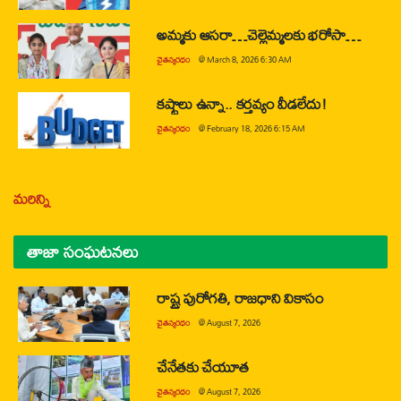
అమ్మకు ఆసరా…చెల్లెమ్మలకు భరోసా…
చైతన్యరధం
@
March 8, 2026 6:30 AM
కష్టాలు ఉన్నా.. కర్తవ్యం వీడలేదు!
చైతన్యరధం
@
February 18, 2026 6:15 AM
మరిన్ని
తాజా సంఘటనలు
రాష్ట్ర పురోగతి, రాజధాని వికాసం
చైతన్యరధం
@
August 7, 2026
చేనేతకు చేయూత
చైతన్యరధం
@
August 7, 2026