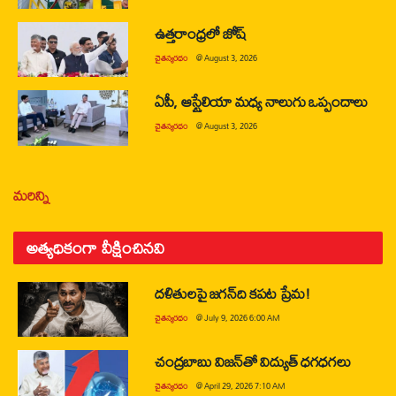
ఉత్తరాంధ్రలో జోష్
చైతన్యరధం
@
August 3, 2026
ఏపీ, ఆస్ట్రేలియా మధ్య నాలుగు ఒప్పందాలు
చైతన్యరధం
@
August 3, 2026
మరిన్ని
అత్యధికంగా వీక్షించినవి
దళితులపై జగన్‌ది కపట ప్రేమ!
చైతన్యరధం
@
July 9, 2026 6:00 AM
చంద్రబాబు విజన్‌తో విద్యుత్ ధగధగలు
చైతన్యరధం
@
April 29, 2026 7:10 AM