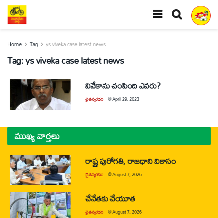
Home
Tag
ys viveka case latest news
Tag:
ys viveka case latest news
వివేకాను చంపింది ఎవరు?
చైతన్యరధం
@
April 29, 2023
ముఖ్య వార్తలు
రాష్ట్ర పురోగతి, రాజధాని వికాసం
చైతన్యరధం
@
August 7, 2026
చేనేతకు చేయూత
చైతన్యరధం
@
August 7, 2026