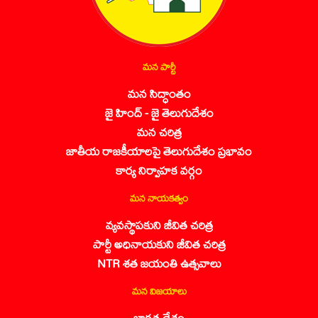
మన పార్టీ
మన సిద్ధాంతం
జై హింద్ - జై తెలుగుదేశం
మన చరిత్ర
జాతీయ రాజకీయాలపై తెలుగుదేశం ప్రభావం
కార్య నిర్వాహక వర్గం
మన నాయకత్వం
వ్యవస్థాపకుని జీవిత చరిత్ర
పార్టీ అధినాయకుని జీవిత చరిత్ర
NTR శత జయంతి ఉత్సవాలు
మన విజయాలు
భారత దేశం