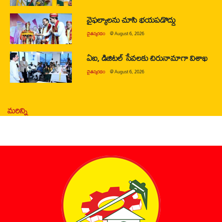
వైఫల్యాలను చూసి భయపడొద్దు
చైతన్యరధం
@
August 6, 2026
ఏఐ, డిజిటల్ సేవలకు చిరునామాగా విశాఖ
చైతన్యరధం
@
August 6, 2026
మరిన్ని