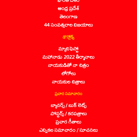
ఆంధ్ర ప్రదేశ్
తెలంగాణ
44 సంవత్సరాల విజయాలు
డౌన్లోడ్స్
మ్యానిఫెస్టో
మహానాడు 2022 తీర్మానాలు
నాయకుడితో నా చిత్రం
లోగోలు
నాయకుల చిత్రాలు
ప్రచార సమాచారం
బ్యానర్స్ / బుక్ లెట్స్
పోస్టర్స్ / కరపత్రాలు
ప్రచార గీతాలు
ఎన్నికల సమాచారం / సూచనలు