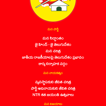
మన పార్టీ
మన సిద్ధాంతం
జై హింద్ - జై తెలుగుదేశం
మన చరిత్ర
జాతీయ రాజకీయాలపై తెలుగుదేశం ప్రభావం
కార్య నిర్వాహక వర్గం
మన నాయకత్వం
వ్యవస్థాపకుని జీవిత చరిత్ర
పార్టీ అధినాయకుని జీవిత చరిత్ర
NTR శత జయంతి ఉత్సవాలు
మన విజయాలు