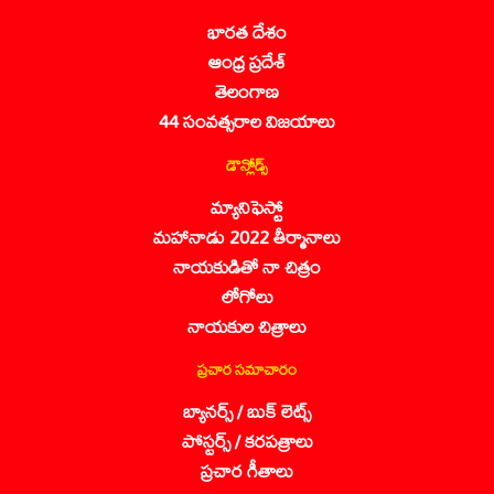
భారత దేశం
ఆంధ్ర ప్రదేశ్
తెలంగాణ
44 సంవత్సరాల విజయాలు
డౌన్లోడ్స్
మ్యానిఫెస్టో
మహానాడు 2022 తీర్మానాలు
నాయకుడితో నా చిత్రం
లోగోలు
నాయకుల చిత్రాలు
ప్రచార సమాచారం
బ్యానర్స్ / బుక్ లెట్స్
పోస్టర్స్ / కరపత్రాలు
ప్రచార గీతాలు