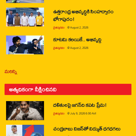
ఉత్తరాంధ్ర అభివృద్ధికి సింహద్వారం
భోగాపురం!
చైతన్యరధం
@
August 2, 2026
కూటమి కలయికే.. అభివృద్ధి
చైతన్యరధం
@
August 2, 2026
మరిన్ని
అత్యధికంగా వీక్షించినవి
దళితులపై జగన్‌ది కపట ప్రేమ!
చైతన్యరధం
@
July 9, 2026 6:00 AM
చంద్రబాబు విజన్‌తో విద్యుత్ ధగధగలు