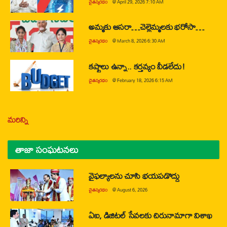
చైతన్యరధం
@
April 29, 2026 7:10 AM
అమ్మకు ఆసరా…చెల్లెమ్మలకు భరోసా…
చైతన్యరధం
@
March 8, 2026 6:30 AM
కష్టాలు ఉన్నా.. కర్తవ్యం వీడలేదు!
చైతన్యరధం
@
February 18, 2026 6:15 AM
మరిన్ని
తాజా సంఘటనలు
వైఫల్యాలను చూసి భయపడొద్దు
చైతన్యరధం
@
August 6, 2026
ఏఐ, డిజిటల్ సేవలకు చిరునామాగా విశాఖ