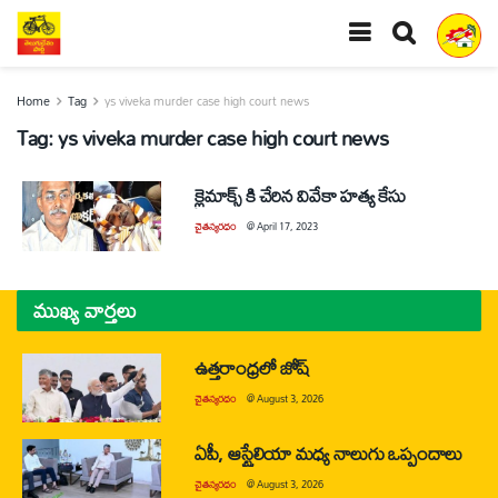
Home
Tag
ys viveka murder case high court news
Tag:
ys viveka murder case high court news
క్లైమాక్స్ కి చేరిన వివేకా హత్య కేసు
చైతన్యరధం
@
April 17, 2023
ముఖ్య వార్తలు
ఉత్తరాంధ్రలో జోష్
చైతన్యరధం
@
August 3, 2026
ఏపీ, ఆస్ట్రేలియా మధ్య నాలుగు ఒప్పందాలు
చైతన్యరధం
@
August 3, 2026