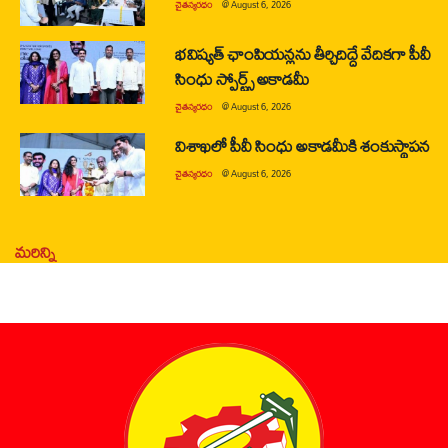
చైతన్యరధం
@
August 6, 2026
భవిష్యత్ ఛాంపియన్లను తీర్చిదిద్దే వేదికగా పీవీ
సింధు స్పోర్ట్స్ అకాడమీ
చైతన్యరధం
@
August 6, 2026
విశాఖలో పీవీ సింధు అకాడమీకి శంకుస్థాపన
చైతన్యరధం
@
August 6, 2026
మరిన్ని