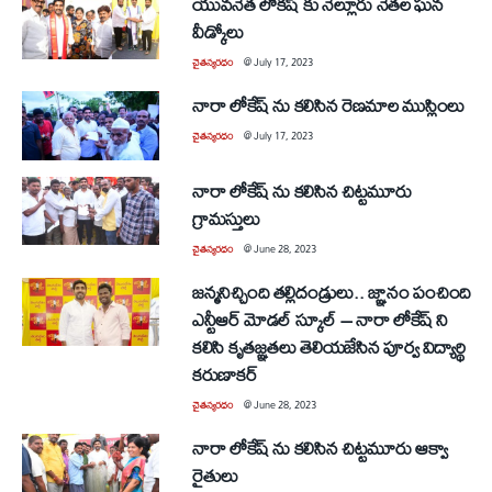
యువనేత లోకష్ కు నెల్లూరు నేతల ఘన
వీడ్కోలు
చైతన్యరధం
@
July 17, 2023
నారా లోకేష్ ను కలిసిన రెణమాల ముస్లింలు
చైతన్యరధం
@
July 17, 2023
నారా లోకేష్ ను కలిసిన చిట్టమూరు
గ్రామస్తులు
చైతన్యరధం
@
June 28, 2023
జన్మనిచ్చింది తల్లిదండ్రులు.. జ్ఞానం పంచింది
ఎన్టీఆర్ మోడల్ స్కూల్ – నారా లోకేష్ ని
కలిసి కృతజ్ఞతలు తెలియజేసిన పూర్వ విద్యార్థి
కరుణాకర్
చైతన్యరధం
@
June 28, 2023
నారా లోకేష్ ను కలిసిన చిట్టమూరు ఆక్వా
రైతులు