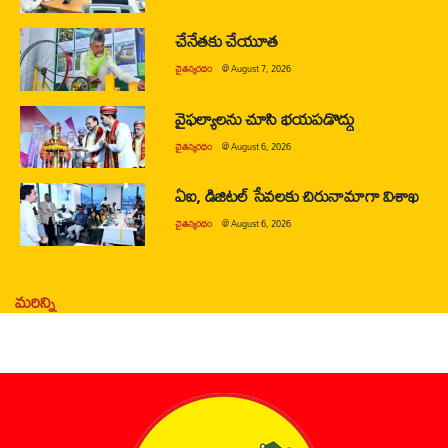
చేనేతకు చేయూత
చైతన్యరధం
@
August 7, 2026
వైఫల్యాలను చూసి భయపడొద్దు
చైతన్యరధం
@
August 6, 2026
ఏఐ, డిజిటల్ సేవలకు చిరునామాగా విశాఖ
చైతన్యరధం
@
August 6, 2026
మరిన్ని