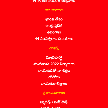
NTR శత జయంతి ఉత్సవాలు
మన విజయాలు
భారత దేశం
ఆంధ్ర ప్రదేశ్
తెలంగాణ
44 సంవత్సరాల విజయాలు
డౌన్లోడ్స్
మ్యానిఫెస్టో
మహానాడు 2022 తీర్మానాలు
నాయకుడితో నా చిత్రం
లోగోలు
నాయకుల చిత్రాలు
ప్రచార సమాచారం
బ్యానర్స్ / బుక్ లెట్స్