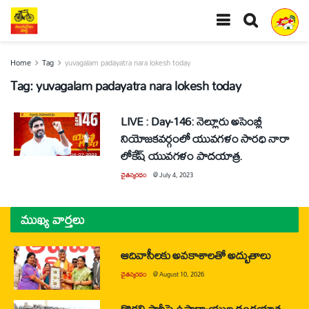
Home
Tag
yuvagalam padayatra nara lokesh today
Tag:
yuvagalam padayatra nara lokesh today
LIVE : Day-146: నెల్లూరు అసెంబ్లీ
నియోజకవర్గంలో యువగళం సారధి నారా
లోకేష్ యువ‌గ‌ళం పాద‌యాత్ర.
చైతన్యరధం
@
July 4, 2023
ముఖ్య వార్తలు
ఆదివాసీలకు అవకాశాలతో అద్భుతాలు
చైతన్యరధం
@
August 10, 2026
గొడ్డలి పార్టీపై ఉపాధ్యాయుల దండయాత్ర