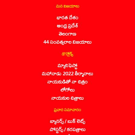
మన విజయాలు
భారత దేశం
ఆంధ్ర ప్రదేశ్
తెలంగాణ
44 సంవత్సరాల విజయాలు
డౌన్లోడ్స్
మ్యానిఫెస్టో
మహానాడు 2022 తీర్మానాలు
నాయకుడితో నా చిత్రం
లోగోలు
నాయకుల చిత్రాలు
ప్రచార సమాచారం
బ్యానర్స్ / బుక్ లెట్స్
పోస్టర్స్ / కరపత్రాలు