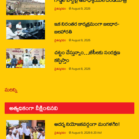
చైతన్యరధం
@
August 9, 2026
ఇక నిరంతర కార్యక్రమంగా జలధార-
జలహారతి
చైతన్యరధం
@
August 9, 2026
చట్టం చేస్తున్నాం…బీసీలకు సంరక్షణ
కల్పిస్తాం
చైతన్యరధం
@
August 8, 2026
మరిన్ని
అత్యధికంగా వీక్షించినవి
ఆదర్శ నియోజకవర్గంగా మంగళగిరి!
చైతన్యరధం
@
August 9, 2026 6:20 AM