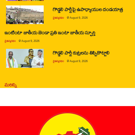
గొడ్డలి పార్టీపై ఉపాధ్యాయుల దండయాత్ర
చైతన్యరధం
@
August 9, 2026
ఇంటింటా జాతీయ జెండా ప్రతి ఇంటా జాతీయ స్ఫూర్తి
చైతన్యరధం
@
August 9, 2026
గొడ్డలి పార్టీ కుట్రలను తిప్పికొట్టాలి
చైతన్యరధం
@
August 9, 2026
మరిన్ని