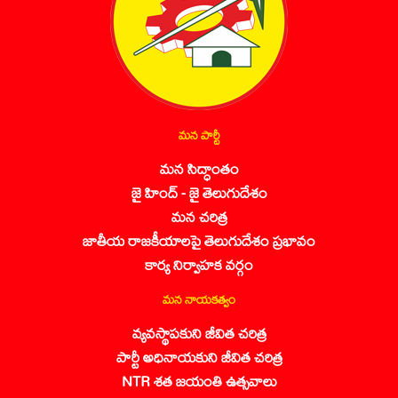
మన పార్టీ
మన సిద్ధాంతం
జై హింద్ - జై తెలుగుదేశం
మన చరిత్ర
జాతీయ రాజకీయాలపై తెలుగుదేశం ప్రభావం
కార్య నిర్వాహక వర్గం
మన నాయకత్వం
వ్యవస్థాపకుని జీవిత చరిత్ర
పార్టీ అధినాయకుని జీవిత చరిత్ర
NTR శత జయంతి ఉత్సవాలు