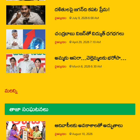
దళితులపై జగన్‌ది కపట ప్రేమ!
చైతన్యరధం
@
July 9, 2026 6:00 AM
చంద్రబాబు విజన్‌తో విద్యుత్ ధగధగలు
చైతన్యరధం
@
April 29, 2026 7:10 AM
అమ్మకు ఆసరా…చెల్లెమ్మలకు భరోసా…
చైతన్యరధం
@
March 8, 2026 6:30 AM
మరిన్ని
తాజా సంఘటనలు
ఆదివాసీలకు అవకాశాలతో అద్భుతాలు
చైతన్యరధం
@
August 10, 2026