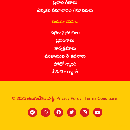
ప్రచార గీతాలు
ఎన్నికల సమాచారం / సూచనలు
మీడియా వనరులు
పత్రికా ప్రకటనలు
ప్రసంగాలు
కార్యక్రమాలు
ముఖాముఖి & కథనాలు
ఫోటో గ్యాలరీ
వీడియో గ్యాలరీ
© 2026 తెలుగుదేశం పార్టీ.
Privacy Policy |
Terms Conditions.
Sanbrains