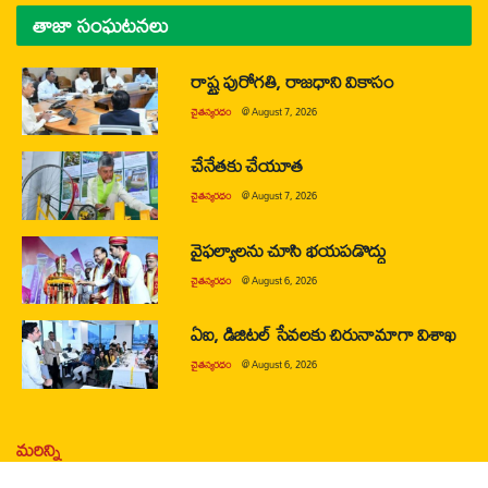
తాజా సంఘటనలు
రాష్ట్ర పురోగతి, రాజధాని వికాసం
చైతన్యరధం
@
August 7, 2026
చేనేతకు చేయూత
చైతన్యరధం
@
August 7, 2026
వైఫల్యాలను చూసి భయపడొద్దు
చైతన్యరధం
@
August 6, 2026
ఏఐ, డిజిటల్ సేవలకు చిరునామాగా విశాఖ
చైతన్యరధం
@
August 6, 2026
మరిన్ని