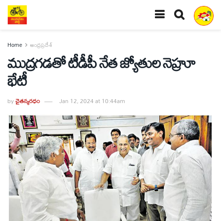
Home
ఆంధ్రప్రదేశ్
ముద్రగడతో టీడీపీ నేత జ్యోతుల నెహ్రూ
భేటీ
by
చైతన్యరధం
Jan 12, 2024 at 10:44am