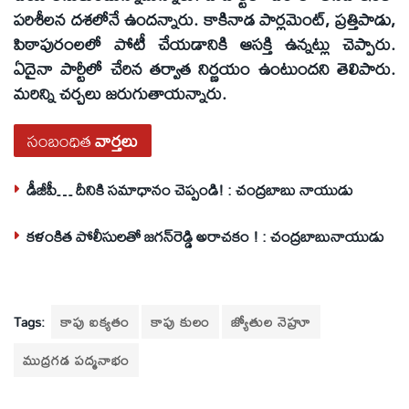
పరిశీలన దశలోనే ఉందన్నారు. కాకినాడ పార్లమెంట్‌, ప్రత్తిపాడు,
పిఠాపురంలలో పోటీ చేయడానికి ఆసక్తి ఉన్నట్లు చెప్పారు.
ఏదైనా పార్టీలో చేరిన తర్వాత నిర్ణయం ఉంటుందని తెలిపారు.
మరిన్ని చర్చలు జరుగుతాయన్నారు.
సంబంధిత
వార్తలు
డీజీపీ… దీనికి సమాధానం చెప్పండి! : చంద్రబాబు నాయుడు
కళంకిత పోలీసులతో జగన్‌రెడ్డి అరాచకం ! : చంద్రబాబునాయుడు
Tags:
కాపు ఐక్యతం
కాపు కులం
జ్యోతుల నెహ్రూ
ముద్రగడ పద్మనాభం