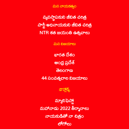
మన నాయకత్వం
వ్యవస్థాపకుని జీవిత చరిత్ర
పార్టీ అధినాయకుని జీవిత చరిత్ర
NTR శత జయంతి ఉత్సవాలు
మన విజయాలు
భారత దేశం
ఆంధ్ర ప్రదేశ్
తెలంగాణ
44 సంవత్సరాల విజయాలు
డౌన్లోడ్స్
మ్యానిఫెస్టో
మహానాడు 2022 తీర్మానాలు
నాయకుడితో నా చిత్రం
లోగోలు