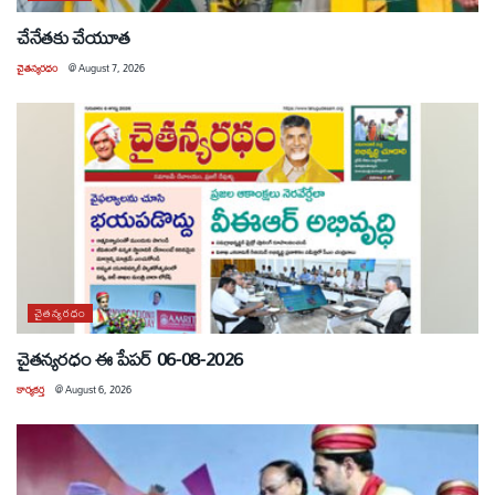
చేనేతకు చేయూత
చైతన్యరధం
@
August 7, 2026
చైతన్యరధం
చైతన్యరధం ఈ పేపర్ 06-08-2026
కార్యకర్త
@
August 6, 2026