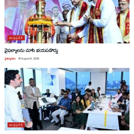
ఆంధ్రప్రదేశ్
వైఫల్యాలను చూసి భయపడొద్దు
చైతన్యరధం
@
August 6, 2026
ఆంధ్రప్రదేశ్