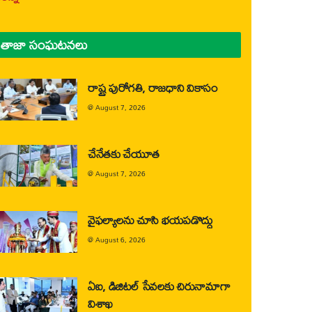
తాజా సంఘటనలు
రాష్ట్ర పురోగతి, రాజధాని వికాసం
@
August 7, 2026
చేనేతకు చేయూత
@
August 7, 2026
వైఫల్యాలను చూసి భయపడొద్దు
@
August 6, 2026
ఏఐ, డిజిటల్ సేవలకు చిరునామాగా
విశాఖ