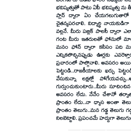
భవిష్యత్తుతో పాటు ఏపీ భవిష్యత్తు ను తీర
ప్లాన్‌ ద్వారా ఏం చేయగలుగుతారో
చైతన్యపరచాలి. విద్యార్థి నాయకు
వల్లనే. మీరు పబ్లిక్‌ పాలసీ ద్వారా ఎ
గంట మీరు ఇతరులతో ఫోనులో మాట్లాడా
మనం ఫోన్‌ ద్వారా కనీసం పది మందిన
ఎన్నికలొచ్చినప్పుడు ఊర్లకు ఎవరెళ
ప్రచారంలో పాల్గొనాలి. అవసరం అయితే
పెట్టండి..రాజకీయాలకు ఖర్చు పెట్టండ
వేసుకున్నా లక్షల్లో పోగేయవచ్చ
గుర్తుంచుకుంటారు..మీరు సూచించిన పా
అవసరం లేదు. నేనేం చేశానో తర్వాత
ప్రాంతం లేదు..నా ధ్యాస అంతా తెల
ప్రాంతం తెలుగు..మన గడ్డ తెలుగు గడ
నిలబెట్టాలి. ప్రపంచమే హద్దుగా తెల