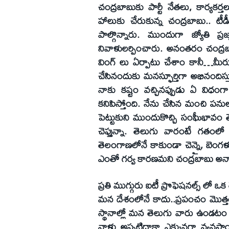
చంద్రబాబుకు పార్టీ నేతలు, కార్యకర
హాలుకు చేరుకున్న చంద్రబాబు.. ట
పాల్గొన్నారు. ముందుగా జ్యోతి ప్ర
నివాళులర్పించారు. అనంతరం చంద్ర
వింగ్‌ లు ఏర్పాటు చేశాం కానీ…మీ
చేసినందుకు మనస్ఫూర్తిగా అభినందిస్త
నాకు కష్టం వచ్చినప్పుడు ఏ విధంగ
కనిపిస్తోంది. నేను చేసిన మంచి పనుల
పెట్టుకుని ముందుకొచ్చి సంఫీుభావం
చెప్తున్నా. తెలుగు వారంటే గతంలో
తెలంగాణలోనే కాకుండా చెన్నై, బెంగళూర
ఎంతో గర్వ కారణమని చంద్రబాబు అన్న
ప్రతి ముగ్గురు ఐటీ ప్రొఫెషనల్స్‌ లో ఒ
మన దేశంలోనే కాదు..ప్రపంచం మొత్తంలో 
స్థానాల్లో మన తెలుగు వారు ఉండటం
వాళ్లు అప్పటిదాకా ఎక్కువగా వ్యవస