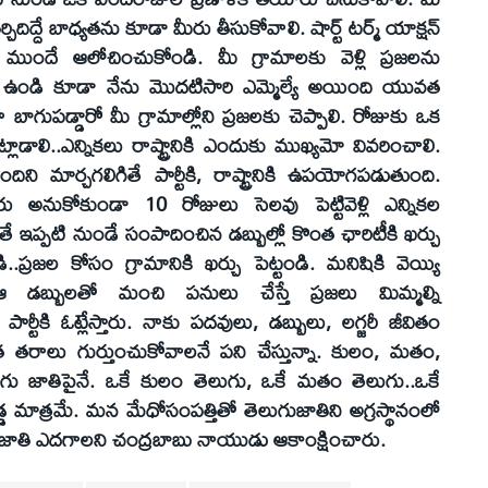
్చిదిద్దే బాధ్యతను కూడా మీరు తీసుకోవాలి. షార్ట్‌ టర్మ్‌ యాక్షన్‌
 ముందే ఆలోచించుకోండి. మీ గ్రామాలకు వెళ్లి ప్రజలను
డిగా ఉండి కూడా నేను మొదటిసారి ఎమ్మెల్యే అయింది యువత
లా బాగుపడ్డారో మీ గ్రామాల్లోని ప్రజలకు చెప్పాలి. రోజుకు ఒక
లి..ఎన్నికలు రాష్ట్రానికి ఎందుకు ముఖ్యమో వివరించాలి.
ి మార్చగలిగితే పార్టీకి, రాష్ట్రానికి ఉపయోగపడుతుంది.
్తారు అనుకోకుండా 10 రోజులు సెలవు పెట్టివెళ్లి ఎన్నికల
 ఇప్పటి నుండే సంపాదించిన డబ్బుల్లో కొంత ఛారిటీకి ఖర్చు
ి..ప్రజల కోసం గ్రామానికి ఖర్చు పెట్టండి. మనిషికి వెయ్యి
ు..ఆ డబ్బులతో మంచి పనులు చేస్తే ప్రజలు మిమ్మల్ని
ర్టీకి ఓట్లేస్తారు. నాకు పదవులు, డబ్బులు, లగ్జరీ జీవితం
 తరాలు గుర్తుంచుకోవాలనే పని చేస్తున్నా. కులం, మతం,
ుగు జాతిపైనే. ఒకే కులం తెలుగు, ఒకే మతం తెలుగు..ఒకే
్డ మాత్రమే. మన మేధోసంపత్తితో తెలుగుజాతిని అగ్రస్థానంలో
ుగుజాతి ఎదగాలని చంద్రబాబు నాయుడు ఆకాంక్షించారు.