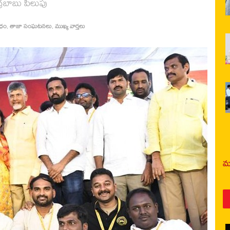
రబాబు పిలుపు
రధం
,
తాజా సంఘటనలు
,
ముఖ్య వార్తలు
మర