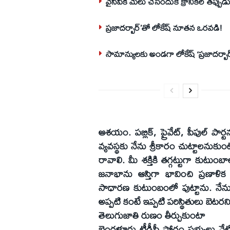
వైసీపీకి మేలు చేసేందుకే క్రానికల్‌ తప్ప
ప్రజాదర్బార్‌’తో లోకేష్‌ నూతన ఒరవడి!
సామాన్యులకు అండగా లోకేష్‌ ‘ప్రజాదర్బార్
ఆశయం. పబ్లిక్‌, ప్రైవేట్‌, పీపుల్‌ ప
వ్యవస్థకు నేను శ్రీకారం చుట్టాలనుక
రావాలి. మీ శక్తికి తగ్గట్టుగా కుటుం
జనాభాను ఆస్తిగా భావించి ప్రణాళిక 
సాధారణ కుటుంబంలో పుట్టాను. నేను చద
అప్పటి కంటే ఇప్పటి పరిస్థితులు బెటరన
తెలుగుజాతి రుణం తీర్చుకుంటా
బెంగళూరు టీడీపీ ఫోరం సభ్యులు నే