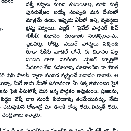
ుడు కథనం
వస్తే కష్టాలు మరిచి కుటుంబాన్ని చూసి మళ్లీ
పునరుత్తేజం అయ్యే సంస్కృతి మన దేశంలో
మాత్రమే ఉంది. ఇప్పుడు ఏపీలో అన్ని వ్యవస్థలు
భ్రష్టు పట్టాయి. పబ్లిక్‌ ` ప్రైవేట్‌ పార్టనర్‌ షిప్‌
‌’
(పీపీపీ) విధానం ఉండాలని సంకల్పించాను.
ఫ్లైఓవర్లు, రోడ్లు, ఎయిర్‌ పోర్టులు వచ్చింది
కూడా పీపీపీ మోడల్‌ లోనే. ఈ విధానం వల్ల
సంపద బాగా పెరిగింది. ఎన్టీఆర్‌ స్ఫూర్తితో
పేదరికం లేని సమాజాన్ని చూడాలనేది నా జీవిత
ార్టనర్‌ షిప్‌ పాలసీ ద్వారా సంపద సృష్టించే విధానం రావాలి. ఆ
ుంటున్నా. మీరే కాదు..మీతో సమానంగా మీ పక్క కుటుంబం పైకి
బాలను పైకి తీసుకొస్తే మన జన్మ సార్థకం అవుతుంది. ప్రజలను,
సిద్ధం చేస్తే వారి నుండి పేదరికాన్ని తరిమేయవచ్చు. నేను
ువుకునే రోజుల్లో మా ఊరికి రోడ్డు లేదు..విద్యుత్‌ లేదు.
ి చంద్రబాబు అన్నారు.
టి నుండి ఒక వందరోజుల ప్రణాళిక తయారు చేసుకోవాలి. మీ