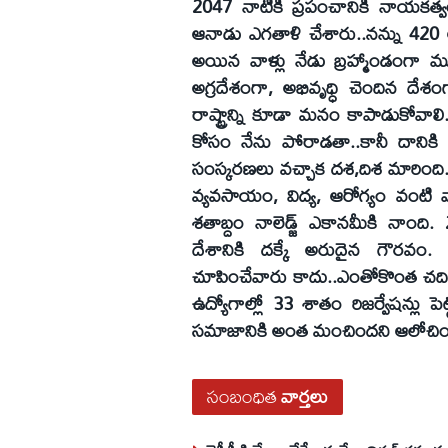
2047 నాటికి ప్రపంచానికి నాయకత
ఆనాడు ఎగతాళి చేశారు..నన్ను 420 
అయిన వాళ్లు నేడు బ్రహ్మాండంగా 
అగ్రదేశంగా, అభివృధ్ధి చెందిన దే
రాష్ట్రాన్ని కూడా మనం కాపాడుకోవాలి.
కోసం నేను పోరాడతా..కానీ దానికి 
సంస్కరణలు వచ్చాక దశ,దిశ మారింది. ఐట
వ్యవసాయం, విద్య, ఆరోగ్యం వంటి వాట
శతాబ్దం నాలెడ్జ్‌ ఎకానమీకి నాం
దేశానికి దక్కే అరుదైన గౌరవం. గ
చూపించేవారు కాదు..ఎంతోకొంత చదివ
ఉద్యోగాల్లో 33 శాతం రిజర్వేషన్లు 
సమాజానికి అంత మంచిందని ఆలోచించా
సంబంధిత
వార్తలు