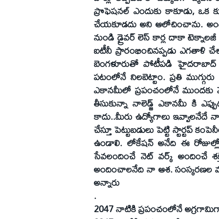
ప్రొఫెషనల్‌ ఎందుకు కాకూడు, ఒక కూల
చేయకూడదు అని ఆలోచించాను. అందుకే న
నుండి డ్రైవర్‌ లెస్‌ కార్ల దాకా టెక్న
ఐటీనీ ప్రారంభించినప్పడు ఎగతాళి చ
బెంగళూరుతో పోటీపడి హైదరాబాద్‌ 
పటంలోనే నిలబెట్టాం. ప్రతి ముగ్గురు
ఎకానమీలో ప్రపంచంలోనే ముందకు వెళ్
తీసుకున్నా నాలెడ్జ్‌ ఎకానమీ కి ఎ
కాదు..మీరు ఉద్యోగాలు ఇవ్వాలనేదే నా
చేస్తూ పెట్టుబడులు పెట్టి స్టార్టప్‌ కం
ఉండాలి. లోకేషన్‌ అనేది ఈ రోజుల్లో
సేవలందించే నెట్‌ వర్క్‌ అందించే శక
అందించాలనేది నా ఆశ. సంస్కరణల వల్
అన్నారు
.
2047 నాటికి ప్రపంచంలోనే అగ్రగామ