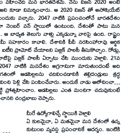
్వం వహించేది మన భారతదేశమే. నేను విజన్‌ 2020 అంటే
అని కూడా విమర్శించారు. ఆ 2020 విజన్‌ తో అసోషియేట్‌
ముందుకు వచ్చారు. 2047 నాటికి ప్రపంచంలోనే భారతదేశం
శంగా నెంబర్‌ వన్‌ స్థాయిలో ఉంటుంది. దేశంతో పాటు మన
. ఆ బాధ్యత తెలుగు వాళ్లు ఎక్కడున్నా వారిపై ఉంది. రాష్ట్రం
మీ సహకారం కావాలి. దేశానికి పీవీ నరసింహారావు ఆర్థిక
ీని ప్రొమోట్‌ చేయాలని పబ్లిక్‌ పాలసీ తీసుకొచ్చాం. రోడ్లు,
ిపై పబ్లిక్‌ పాలసీ ఏర్పాటు చేసి ముందుకు వెళ్లాలి. 21వ
ది. 2047 నాటికి మనదేశం అగ్రగామిగా మారుతుందంటే అది
తంలో ఆడపిల్లలను చదివించడానికి తల్లిదండ్రులు శ్రద్ధ
ించి పెళ్లి చేసి పంపించేవారు. అందుకే నాడు ఆలోచించా…
పెట్టి ప్రోత్సహించాం. ఆడపిల్లలు ఎంత మంచిగా చదువుకుంటే
నని చంద్రబాబు చెప్పారు.
మీరే ఉద్యోగాలిచ్చే స్థాయికి వెళ్లాలి
ఏ కులమైనా, ఏ మతమైనా మన దేశంలో ఉన్న
కుటుంబ వ్యవస్థ ప్రపంచానికే ఆదర్శం. ఇంటికి