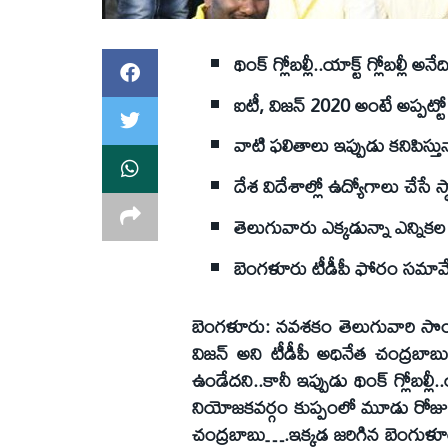
థింక్‌ గ్లోబల్లీ..యాక్ట్‌ గ్లోబల్లీ అ
ఐటీ, విజన్‌ 2020 అంటే అప్పట్ట
వాటి ఫలితాలు ఇప్పుడు కనిపిస్తు
దేశ విదేశాల్లో ఉద్యోగాలు చేసే 
తెలుగువారు ఎక్కడున్నా ఎన్ని
బెంగళూరు టీడీపీ ఫోరం సమావే
బెంగళూరు: నవశకం తెలుగువారి సొంత
విజన్‌ అని టీడీపీ అధినేత చంద్రబాబు
ఉండేదని..కానీ ఇప్పుడు థింక్‌ గ్లోబల్లీ
నియోజకవర్గం కుప్పంలో మూడు రోజుల ప
చంద్రబాబు….ఇక్కడ జరిగిన బెంగుళూరు 