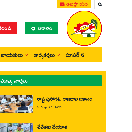
అభిప్రాయం
చేరండి
విరాళం
నాయకులు
కార్యకర్తలు
సూపర్ 6
ముఖ్య వార్తలు
రాష్ట్ర పురోగతి, రాజధాని వికాసం
@
August 7, 2026
చేనేతకు చేయూత