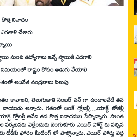
నేది కొత్త నినాదం
ో ఎగతాళి చేశారు
న్నాయి
స్థాయి నుంచి ఉద్యోగాలు ఇచ్చే స్ధాయికి ఎదగాలి
కల సమయంలో రాష్ట్రం కోసం అడుగు వేయాలి
శంలో అధినేత చంద్రబాబు పిలుపు
ం కావాలని, తెలుగుజాతి నంబర్‌ వన్‌ గా ఉండాలనేదే తన
 నాయుడు అన్నారు. గతంలో థింక్‌ గ్లోబల్లీ….యాక్ట్‌ లోకల్లీ
..యాక్ట్‌ గ్లోబల్లీ అనేది తన కొత్త నినాదమని పేర్కొన్నారు. సొంత
ర్యటనకు వెళ్లేందుకు బెంగుళూరు ఎయిర్‌ పోర్ట్‌ కు వచ్చిన
టీడీపీ ఫోరం మీటింగ్‌ లో పాల్గొన్నారు. ఎయిర్‌ పోర్టు వద్ద
మర