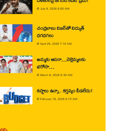
దళితులపై జగన్‌ది కపట ప్రేమ!
@
July 9, 2026 6:00 AM
చంద్రబాబు విజన్‌తో విద్యుత్
ధగధగలు
@
April 29, 2026 7:10 AM
అమ్మకు ఆసరా…చెల్లెమ్మలకు
భరోసా…
@
March 8, 2026 6:30 AM
కష్టాలు ఉన్నా.. కర్తవ్యం వీడలేదు!
@
February 18, 2026 6:15 AM
ిన్ని