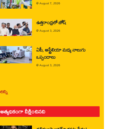
@
August 7, 2026
ఉత్తరాంధ్రలో జోష్
@
August 3, 2026
ఏపీ, ఆస్ట్రేలియా మధ్య నాలుగు
ఒప్పందాలు
@
August 3, 2026
ిన్ని
అత్యధికంగా వీక్షించినవి