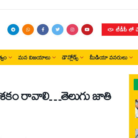
టీడీపీ లో 
్వం
మన విజయాలు
డౌన్లోడ్స్
మీడియా వనరులు
నవశకం రావాలి…తెలుగు జాతి