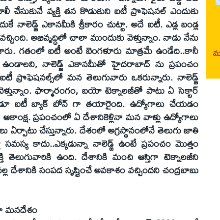
ీ చేసుకునే వ్యక్తి తన కొడుకుని ఐటీ ప్రొఫెషనల్‌ ఎందుకు
ాలెడ్జ్‌ ఎకానమీకి శ్రీకారం చుట్టా. అదే ఐటీ. ఎడ్ల బండ్ల
ాలజీ వచ్చింది. అభివృద్ధిలో చాలా ముందుకు వెళ్తున్నాం. నాడు నేను
ేశారు. గతంలో ఐటీ అంటే బెంగళూరు మాత్రమే ఉండేది..కానీ
మర
ఉండాలని, నాలెడ్జ్‌ ఎకానమీతో హైదరాబాద్‌ ను ప్రపంచం
 ఐటీ ప్రొఫెషనల్స్‌లో మన తెలుగువారు ఒకరున్నారు. నాలెడ్జ్‌
తున్నాం. ఫార్మారంగం, బయో టెక్నాలజీతో పాటు ఏ సెక్టార్‌
ప్పుడూ ఐటీ బ్యాక్‌ బోన్‌ గా తయారైంది. ఉద్యోగాలు చేయడం
 ఆకాంక్ష. ప్రపంచంలో ఏ దేశానికెళ్లినా మన వాళ్లు ఉద్యోగాలు
పెనీలు ఏర్పాటు చేస్తున్నారు. దేశంలో అగ్రస్థానంలోనే తెలుగు జాతి
 సమస్య కాదు..ఎక్కడున్నా నాలెడ్జ్‌ ఉంటే ప్రపంచం మొత్తం
్తి తెలుగువారికి ఉంది. దేశానికి మంచి ఆస్తిగా టెక్నాలజీని
ల దేశానికి సంపద సృష్టించే అవకాశం వచ్చిందని చంద్రబాబు
ిగా మనదేశం