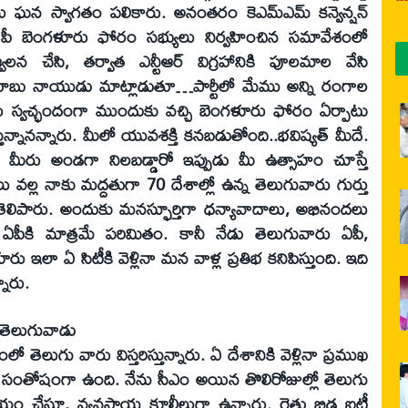
్తలు ఘన స్వాగతం పలికారు. అనంతరం కెఎమ్‌ఎమ్‌ కన్వెన్షన్‌
ీడీపీ బెంగళూరు ఫోరం సభ్యులు నిర్వహించిన సమావేశంలో
జ్వలన చేసి, తర్వాత ఎన్టీఆర్‌ విగ్రహానికి పూలమాల వేసి
బాబు నాయుడు మాట్లాడుతూ…పార్టీలో మేము అన్ని రంగాల
రు స్వచ్ఛందంగా ముందుకు వచ్చి బెంగళూరు ఫోరం ఏర్పాటు
ున్నానన్నారు. మీలో యువశక్తి కనబడుతోంది..భవిష్యత్‌ మీదే.
ా మీరు అండగా నిలబడ్డారో ఇప్పుడు మీ ఉత్సాహం చూస్తే
ు వల్ల నాకు మద్దతుగా 70 దేశాల్లో ఉన్న తెలుగువారు గుర్తు
 తెలిపారు. అందుకు మనస్ఫూర్తిగా ధన్యావాదాలు, అభినందలు
 ఏపీకి మాత్రమే పరిమితం. కానీ నేడు తెలుగువారు ఏపీ,
ు ఇలా ఏ సిటీకి వెళ్లినా మన వాళ్ల ప్రతిభ కనిపిస్తుంది. ఇది
ారు.
క తెలుగువాడు
తెలుగు వారు విస్తరిస్తున్నారు. ఏ దేశానికి వెళ్లినా ప్రముఖ
 సంతోషంగా ఉంది. నేను సీఎం అయిన తొలిరోజుల్లో తెలుగు
ాయం చేస్తూ, వ్యవసాయ కూలీలుగా ఉన్నారు. రైతు బిడ్డ ఐటీ