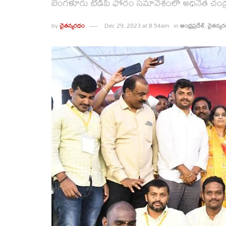
బెంగళూరు టీడీపీ ఫోరం సమావేశంలో అధినేత చంద్
by
చైతన్యరధం
Dec 29, 2023 at 8:54am
in
ఆంధ్రప్రదేశ్
,
చైతన్య