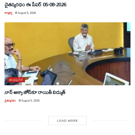
చైతన్యరధం ఈ పేపర్ 05-08-2026
కార్యకర్త
@
August 5, 2026
ఆంధ్రప్రదేశ్
నాన్ ఆక్వా జోన్‌కూ రాయితీ విద్యుత్
చైతన్యరధం
@
August 5, 2026
LOAD MORE