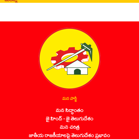
మన పార్టీ
మన సిద్ధాంతం
జై హింద్ - జై తెలుగుదేశం
మన చరిత్ర
జాతీయ రాజకీయాలపై తెలుగుదేశం ప్రభావం