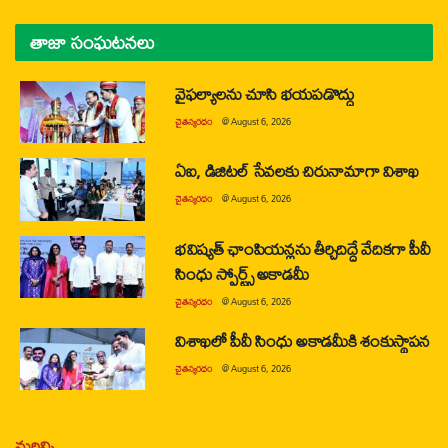
తాజా సంఘటనలు
వైఫల్యాలను చూసి భయపడొద్దు
చైతన్యరధం
@
August 6, 2026
ఏఐ, డిజిటల్ సేవలకు చిరునామాగా విశాఖ
చైతన్యరధం
@
August 6, 2026
భవిష్యత్ ఛాంపియన్లను తీర్చిదిద్దే వేదికగా పీవీ
సింధు స్పోర్ట్స్ అకాడమీ
చైతన్యరధం
@
August 6, 2026
విశాఖలో పీవీ సింధు అకాడమీకి శంకుస్థాపన
చైతన్యరధం
@
August 6, 2026
మరిన్ని