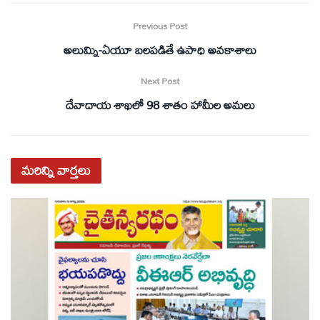
Previous Post
అలుమ్ని-ఏయూ బలపడితే ఉపాధి అవకాశాలు
Next Post
దేవాదాయ శాఖలో 98 శాతం హామీల అమలు
మరిన్ని
వార్తలు