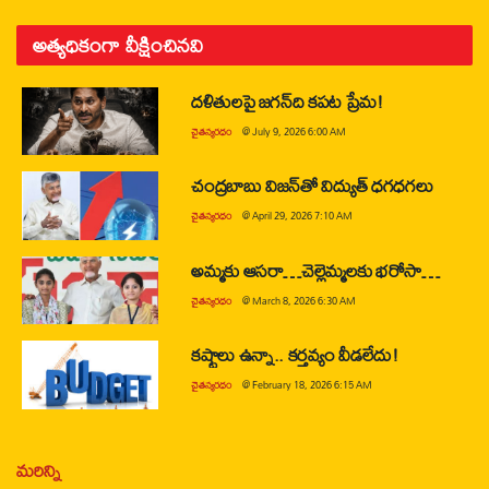
అత్యధికంగా వీక్షించినవి
దళితులపై జగన్‌ది కపట ప్రేమ!
చైతన్యరధం
@
July 9, 2026 6:00 AM
చంద్రబాబు విజన్‌తో విద్యుత్ ధగధగలు
చైతన్యరధం
@
April 29, 2026 7:10 AM
అమ్మకు ఆసరా…చెల్లెమ్మలకు భరోసా…
చైతన్యరధం
@
March 8, 2026 6:30 AM
కష్టాలు ఉన్నా.. కర్తవ్యం వీడలేదు!
చైతన్యరధం
@
February 18, 2026 6:15 AM
మరిన్ని