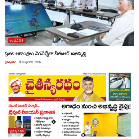
ఆంధ్రప్రదేశ్
ప్రజల ఆకాంక్షలు నెరవేర్చేలా వీఈఆర్ అభివృద్ధి
చైతన్యరధం
@
August 6, 2026
చైతన్యరధం