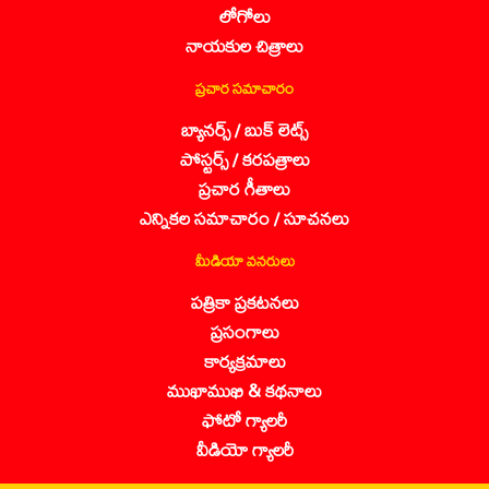
లోగోలు
నాయకుల చిత్రాలు
ప్రచార సమాచారం
బ్యానర్స్ / బుక్ లెట్స్
పోస్టర్స్ / కరపత్రాలు
ప్రచార గీతాలు
ఎన్నికల సమాచారం / సూచనలు
మీడియా వనరులు
పత్రికా ప్రకటనలు
ప్రసంగాలు
కార్యక్రమాలు
ముఖాముఖి & కథనాలు
ఫోటో గ్యాలరీ
వీడియో గ్యాలరీ