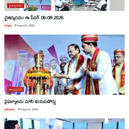
చైతన్యరధం
చైతన్యరధం ఈ పేపర్ 06-08-2026
కార్యకర్త
@
August 6, 2026
ఆంధ్రప్రదేశ్
వైఫల్యాలను చూసి భయపడొద్దు
చైతన్యరధం
@
August 6, 2026