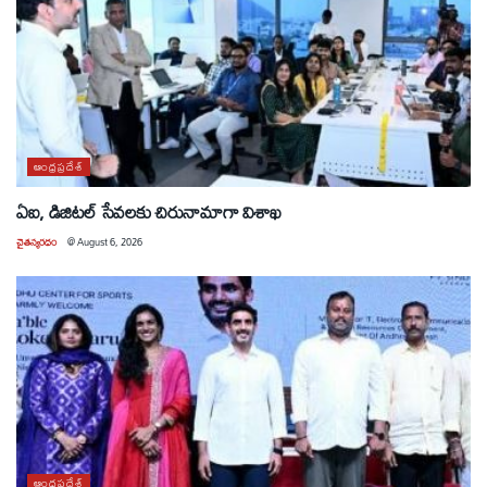
ఆంధ్రప్రదేశ్
ఏఐ, డిజిటల్ సేవలకు చిరునామాగా విశాఖ
చైతన్యరధం
@
August 6, 2026
ఆంధ్రప్రదేశ్