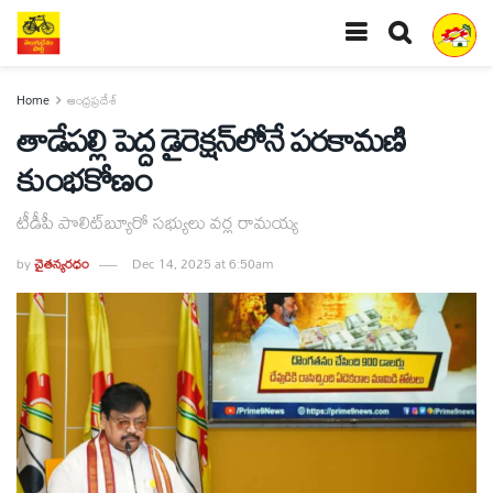
Home
ఆంధ్రప్రదేశ్
తాడేపల్లి పెద్ద డైరెక్షన్‌లోనే పరకామణి
కుంభకోణం
టీడీపీ పొలిట్‌బ్యూరో సభ్యులు వర్ల రామయ్య
by
చైతన్యరధం
Dec 14, 2025 at 6:50am