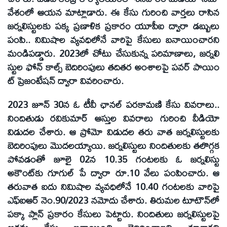
వేశంలో ఆయన మాట్లాడారు. ఈ కేసు గురించి వార్తలు రాసిన
జర్నలిస్టులకు పక్క ప్రణాళిక ప్రకారం యూపీఐ ద్వారా డబ్బులు
పంపి.. నిమిషాల వ్యవధిలోనే వారిపై కేసులు బనాయించారని
మండిపడ్డారు. 2023లో చోటు చేసుకున్న పరిమాణాలు, జర్నలి
స్టుల ఫోన్‌ కాల్స్‌ బెదిరింపులు తదితర అంశాలపై పవర్‌ పాయిం
ట్‌ ప్రెజంటేషన్‌ ద్వారా వివరించారు.
2023 జూన్‌ 30న ఓ టీవీ ఛానల్‌ పరకామణి కేసు వివరాలు..
నిందితుడు రవికుమార్‌ ఆస్తుల వివరాలు గురించి వీడియో
విడుదల చేశారు. ఆ ప్రోమో విడుదల తరు వాత జర్నలిస్టులకు
బెదిరింపులు మొదలయ్యాయి. జర్నలిస్టులు నిందితులకు తలొగ్గక
పోవడంతో జూలై 02న 10.35 గంటలకు ఓ జర్నలిస్టు
అకౌంట్‌కు గూగుల్‌ పే ద్వారా రూ.10 వేలు పంపించారు. ఆ
తరువాత ఐదు నిమిషాల వ్యవధిలోనే 10.40 గంటలకు వారిపై
ఎఫ్‌ఐఆర్‌ నెం.90/2023 నమోదు చేశారు. తిరుమల టూటౌన్‌లో
పక్కా ప్లాన్‌ ప్రకారం కేసులు పెట్టారు. నిందితులు జర్నలిస్టులపై