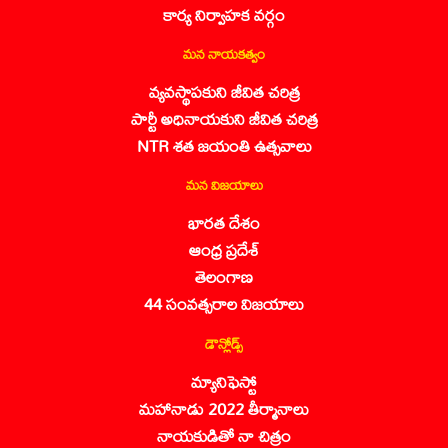
కార్య నిర్వాహక వర్గం
మన నాయకత్వం
వ్యవస్థాపకుని జీవిత చరిత్ర
పార్టీ అధినాయకుని జీవిత చరిత్ర
NTR శత జయంతి ఉత్సవాలు
మన విజయాలు
భారత దేశం
ఆంధ్ర ప్రదేశ్
తెలంగాణ
44 సంవత్సరాల విజయాలు
డౌన్లోడ్స్
మ్యానిఫెస్టో
మహానాడు 2022 తీర్మానాలు
నాయకుడితో నా చిత్రం