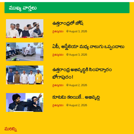
ముఖ్య వార్తలు
ఉత్తరాంధ్రలో జోష్
చైతన్యరధం
@
August 3, 2026
ఏపీ, ఆస్ట్రేలియా మధ్య నాలుగు ఒప్పందాలు
చైతన్యరధం
@
August 3, 2026
ఉత్తరాంధ్ర అభివృద్ధికి సింహద్వారం
భోగాపురం!
చైతన్యరధం
@
August 2, 2026
కూటమి కలయికే.. అభివృద్ధి
చైతన్యరధం
@
August 2, 2026
మరిన్ని