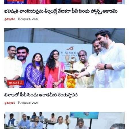
భవిష్యత్ ఛాంపియన్లను తీర్చిదిద్దే వేదికగా పీవీ సింధు స్పోర్ట్స్ అకాడమీ
చైతన్యరధం
@
August 6, 2026
ఆంధ్రప్రదేశ్
విశాఖలో పీవీ సింధు అకాడమీకి శంకుస్థాపన
చైతన్యరధం
@
August 6, 2026