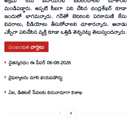
అక్రమ కేసు బనాయించి బెదిరించాలని చూశారని
మండిపడ్డారు. అప్పటి సీఐగా పని చేసిన చంద్రశేఖర్‌ కూడా
ఇందులో భాగమన్నారు. గన్‌తో బెదిరించి పరకామణి కేసు
వివరాలు, వీడియోలు తీసుకోవాలని చూశారన్నారు. ఆనాడు
ఎస్పీగా పనిచేసిన వ్యక్తి కూడా ఒత్తిడి తెచ్చినట్లు తెలుస్తుందన్నారు.
సంబంధిత
వార్తలు
చైతన్యరధం ఈ పేపర్ 06-08-2026
వైఫల్యాలను చూసి భయపడొద్దు
ఏఐ, డిజిటల్ సేవలకు చిరునామాగా విశాఖ