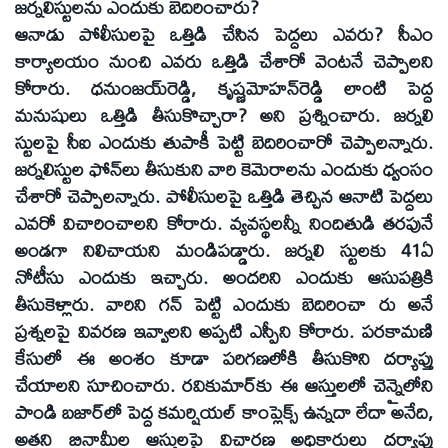
జర్నలిస్టులను ఎందుకు బెదిరించారు?
ఆనాడు పోలీసులపై ఒత్తిడి చేసిన పెద్దలు ఎవరు? సీఎం
కార్యాలయం నుంచి ఎవరు ఒత్తిడి చేశారో వెంటనే చెప్పాలని
కోరారు. ధనుంజయ్‌రెడ్డి, కృష్ణమోహన్‌రెడ్డి లాంటి పెద్ద
మనుషులు ఒత్తిడి తీసుకొచ్చారా? అని ప్రశ్నించారు. జర్నలి
స్టులపై సీఐ ఎందుకు తుపాకీ పెట్టి బెదిరించారో చెప్పాలన్నారు.
జర్నలిస్టుల ఫోన్‌లు తీసుకుని వారి కెమెరాలను ఎందుకు ధ్వంసం
చేశారో చెప్పాలన్నారు. పోలీసులపై ఒత్తిడి తెచ్చిన ఆనాటి పెద్దలు
ఎవరో విచారించాలని కోరారు. వ్యవస్థలన్నీ నిందితుడి తరపునే
అండగా నిలిచాయని మండిపడ్డారు. జర్నలి స్టులకు 41ఏ
నోటీసు ఎందుకు ఇచ్చారు. అందరిని ఎందుకు ఆసుపత్రికి
తీసుకెళ్లారు. వారిని గన్‌ పెట్టి ఎందుకు బెదిరించా రు అనే
ప్రశ్నలపై వివరణ ఇవ్వాలని అప్పటి ఎస్పీని కోరారు. పరకామణి
కేసులో ఈ అంశం కూడా పరిగణలోకి తీసుకొని దర్యాప్తు
చేయాలని సూచించారు. రవికుమార్‌కు ఈ ఆస్తులలో చెన్నైలోని
పాండి బజార్‌లో పెద్ద కమర్షియల్‌ కాంప్లెక్స్‌ ఉన్నదా లేదా అనేది,
అతని బినామీల ఆస్తులపై విచారణ అధికారులు దర్యాప్తు