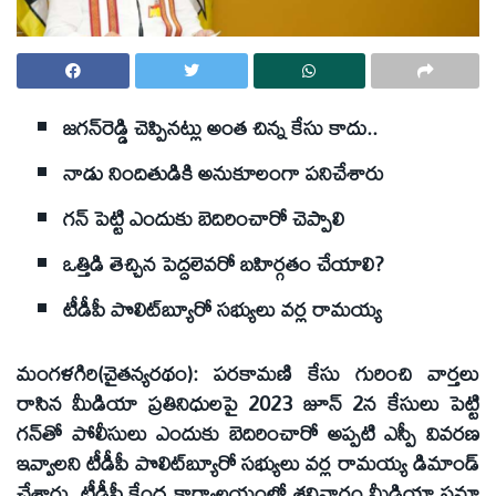
జగన్‌రెడ్డి చెప్పినట్లు అంత చిన్న కేసు కాదు..
నాడు నిందితుడికి అనుకూలంగా పనిచేశారు
గన్‌ పెట్టి ఎందుకు బెదిరించారో చెప్పాలి
ఒత్తిడి తెచ్చిన పెద్దలెవరో బహిర్గతం చేయాలి?
టీడీపీ పొలిట్‌బ్యూరో సభ్యులు వర్ల రామయ్య
మంగళగిరి(చైతన్యరథం): పరకామణి కేసు గురించి వార్తలు
రాసిన మీడియా ప్రతినిధులపై 2023 జూన్‌ 2న కేసులు పెట్టి
గన్‌తో పోలీసులు ఎందుకు బెదిరించారో అప్పటి ఎస్పీ వివరణ
ఇవ్వాలని టీడీపీ పొలిట్‌బ్యూరో సభ్యులు వర్ల రామయ్య డిమాండ్‌
చేశారు. టీడీపీ కేంద్ర కార్యాలయంలో శనివారం మీడియా సమా