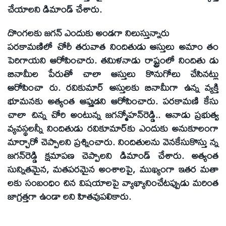
చేయాలని డిమాండ్‌ చేశారు.
దొంగలకు జగన్‌ ఎందుకు అండగా నిలుస్తున్నారు
పరకామణిలో చోరీ తరువాత నిందితుడు ఆస్తులు అమాం తం
పెరిగాయని ఆరోపించారు. తమిళనాడు రాష్ట్రంలో నిందితు డు
బినామీల పేరుతో చాలా ఆస్తులు కొనుగోలు చేసినట్లు
ఆరోపించా రు. రవికుమార్‌ ఆస్తులకు బినామీగా ఉన్న వ్యక్తి
భూమనకు అత్యంత ఆప్తుడని ఆరోపించారు. పరకామణి కేసు
చాలా చిన్న చోరి అంటున్న జగన్మోహన్‌రెడ్డి.. ఆనాడు ప్రభుత్వ
వ్యవస్థలన్నీ నిందితుడు రవికూమార్‌కు ఎందుకు అనుకూలంగా
మార్చారో చెప్పాలని ప్రశ్నించారు. నిందితులను వెనకేసుకొస్తు న్న
జగన్‌రెడ్డి క్షమాపణ చెప్పాలని డిమాండ్‌ చేశారు. అత్యంత
సున్నితమైన, మతపరమైన అంశాలపై, ముఖ్యంగా ఇతర మతా
లకు సంబంధిం చిన విషయాలపై వ్యాఖ్యానించేటప్పుడు మరింత
జాగ్రత్తగా ఉండా లని హితవుపలికారు.