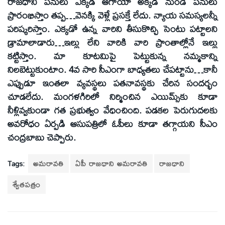
రాజధాని పనులు ఎక్కడ ఆగాయో అక్కడి నుండే పనులు
ప్రారంభిస్తాం తప్ప…వెనక్కి వెళ్లే ప్రసక్తే లేదు. న్యాయ సమస్యలన్నీ
పరిష్కరిస్తాం. ఎక్కడో ఉన్న వారిని తీసుకొచ్చి సెంటు పట్టాలని
డ్రామాలాడారు…ఇల్లు లేని వారికి వారి ప్రాంతాల్లోనే ఇల్లు
కట్టిస్తాం. మా కూటమిపై పెట్టుకున్న నమ్మకాన్ని
నిలబెట్టుకుంటాం. 4వ సారి సీఎంగా బాధ్యతలు చేపట్టాను…కానీ
ఎప్పుడూ ఇంతలా వ్యవస్థలు పతనావస్థకు చేరిన సందర్భం
చూడలేదు. మంగళగిరిలో నిర్మించిన ఎయిమ్స్‌కు కూడా
నీళ్లివ్వకుండా గత ప్రభుత్వం వేధించింది. పడకల పెరుగుదలకు
అవరోధం ఏర్పడి ఆసుపత్రిలో ఓపీలు కూడా తగ్గాయని సీఎం
చంద్రబాబు చెప్పారు.
Tags:
అమరావతి
ఏపీ రాజధాని అమరావతి
రాజధాని
శ్వేతపత్రం