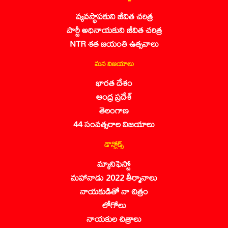
వ్యవస్థాపకుని జీవిత చరిత్ర
పార్టీ అధినాయకుని జీవిత చరిత్ర
NTR శత జయంతి ఉత్సవాలు
మన విజయాలు
భారత దేశం
ఆంధ్ర ప్రదేశ్
తెలంగాణ
44 సంవత్సరాల విజయాలు
డౌన్లోడ్స్
మ్యానిఫెస్టో
మహానాడు 2022 తీర్మానాలు
నాయకుడితో నా చిత్రం
లోగోలు
నాయకుల చిత్రాలు