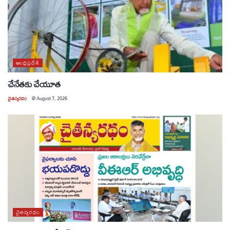
ఆంధ్రప్రదేశ్
చేనేతకు చేయూత
చైతన్యరధం
@
August 7, 2026
చైతన్యరధం