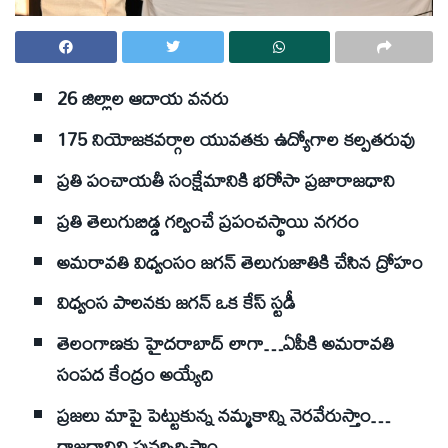
26 జిల్లాల ఆదాయ వనరు
175 నియోజకవర్గాల యువతకు ఉద్యోగాల కల్పతరువు
ప్రతి పంచాయతీ సంక్షేమానికి భరోసా ప్రజారాజధాని
ప్రతి తెలుగుబిడ్డ గర్వించే ప్రపంచస్థాయి నగరం
అమరావతి విధ్వంసం జగన్‌ తెలుగుజాతికి చేసిన ద్రోహం
విధ్వంస పాలనకు జగన్‌ ఒక కేస్‌ స్టడీ
తెలంగాణకు హైదరాబాద్‌ లాగా…ఏపీకి అమరావతి
సంపద కేంద్రం అయ్యేది
ప్రజలు మాపై పెట్టుకున్న నమ్మకాన్ని నెరవేరుస్తాం…
రాజధానిని పునర్నిర్మిస్తాం