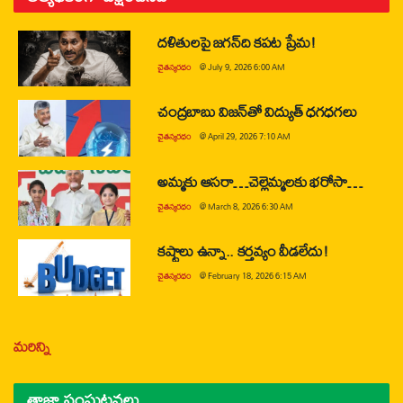
దళితులపై జగన్‌ది కపట ప్రేమ!
చైతన్యరధం
@
July 9, 2026 6:00 AM
చంద్రబాబు విజన్‌తో విద్యుత్ ధగధగలు
చైతన్యరధం
@
April 29, 2026 7:10 AM
అమ్మకు ఆసరా…చెల్లెమ్మలకు భరోసా…
చైతన్యరధం
@
March 8, 2026 6:30 AM
కష్టాలు ఉన్నా.. కర్తవ్యం వీడలేదు!
చైతన్యరధం
@
February 18, 2026 6:15 AM
మరిన్ని
తాజా సంఘటనలు