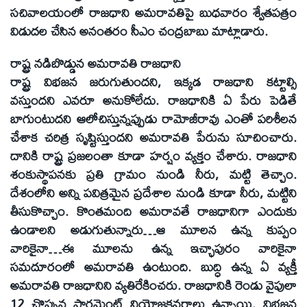
సచివాలయంలో రాజధాని అమరావతిపై బుధవారం శ్వేతపత్రం
విడుదల చేసిన అనంతరం సీఎం చంద్రబాబు మాట్లాడారు.
రాష్ట్ర నడిబొడ్డున అమరావతి రాజధాని
రాష్ట్ర విభజన జరుగుతుందని, ఇక్కడ రాజధాని కట్టాల్సి
వస్తుందని ఎవరూ అనుకోలేదు. రాజధానికి ఏ పేరు పెడితే
బాగుంటుదని ఆలోచిస్తున్నప్పుడు రామోజీరావు ఎంతో పరిశీలన
చేశాక చరిత్ర సృష్టిస్తుందని అమరావతి పేరును సూచించారు.
దానికి రాష్ట్ర ప్రజలంతా కూడా హర్షం వ్యక్తం చేశారు. రాజధాని
శంకుస్థాపనకు ప్రతి గ్రామం నుండి నీరు, మట్టి తెచ్చాం.
దేశంలోని అన్ని పవిత్రమైన ప్రదేశాల నుండి కూడా నీరు, మట్టిని
తీసుకొచ్చాం. కొంతమంది అమరావతే రాజధానిగా ఎందుకు
ఉండాలని అడుగుతున్నారు…ఆ మూలన ఉన్న కుప్పం
వారికైనా…ఈ మూలను ఉన్న ఇచ్ఛాపురం వారికైనా
సమదూరంలో అమరావతి ఉంటుంది. బుద్ధి ఉన్న ఏ వ్యక్తీ
అమరావతి రాజధానిని వ్యతిరేకించరు. రాజధానికి రెండు వైపులా
12 చొప్పున పార్లమెంట్‌ నియోజకవర్గాలు ఉన్నాయి. విభజన