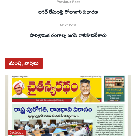
Previous Post
జగన్‌ కేసులపై రోజువారీ విచారణ
Next Post
పారిశ్రామిక రంగాన్ని జగన్‌ గాలికొదిలేశారు
మరిన్ని
వార్తలు
చైతన్యరధం