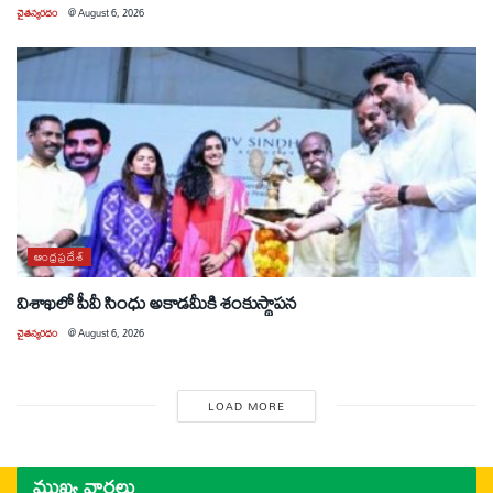
చైతన్యరధం
@
August 6, 2026
ఆంధ్రప్రదేశ్
విశాఖలో పీవీ సింధు అకాడమీకి శంకుస్థాపన
చైతన్యరధం
@
August 6, 2026
LOAD MORE
ముఖ్య వార్తలు