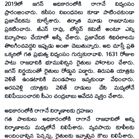
2019లో జగన్‌ అధికారంలోకి రాగానే విధ్వంసం
ప్రారంభించారు. కనీసం నిబంధనలు కూడా పాటించకుండా
ప్రజావేదికను కూల్చేశారు. తర్వాత మూడు రాజధానులు
ప్రకటించారు. జీఎన్‌ రావు, బోస్టన్‌ కమిటీ అంటూ ఎన్ని
విన్యాసాలు చేయాలో అన్నీ చేశారు. ప్రజావేదిక శిథిóలాలను
తొలగించవద్దని ఇప్పుడు అంతా చెబుతున్నారు. అది చూస్తే ప్రతి
ఒక్కరిలో గత ప్రభుత్వ విధ్వంసం గుర్తుకురావాలి. 1631 రోజుల
పాటు రాజధానికి భూములిచ్చిన రైతులు పోరాటం చేశారు.
జగన్‌ నిర్ణయంతో రైతులు రోడ్డున పడ్డారు. తిరుపతి యాత్రకు
వెళితే ఉండటానికి మండపాలు ఇవ్వకుండా వేధించారు.
అరసవెళ్లి యాత్రకు వెళితే దాడులు చేసి మధ్యలోనే
నిలిపేయించారని సీఎం చంద్రబాబు ఆవేదన వ్యక్తం చేశారు.
అధికారంలోకి రాగానే నిర్మాణాలకు గ్రహణం
గత పాలకులు అధికారంలోకి రాగానే రాజధానిలో అన్ని
నిర్మాణాలను మధ్యలోనే నిలిపేశారు. వ్యవసాయ కూలీలకు
అందించాల్సిన పెన్షన్లు, రైతులకు ఇవ్వాల్సిన కౌలు నిలిపేశారు.