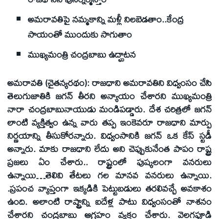
అమరావతిపై నమ్మకాన్ని మళ్లీ నిలబెడతాం..కేంద్ర
సాయంతో ముందుకు సాగుతాం
ముఖ్యమంత్రి చంద్రబాబు ఉద్ఘాటన
అమరావతి (చైతన్యరథం): రాజధాని అమరావతిని విధ్వంసం చేసి
తెలుగుజాతికి జగన్‌ తీరని అన్యాయం చేశారని ముఖ్యమంత్రి
నారా చంద్రబాబునాయుడు మండిపడ్డారు. దేశ చరిత్రలో జగన్‌
లాంటి వ్యక్తిత్వం ఉన్న వారు తప్ప ఇంకెవరూ రాజధాని మార్పు
నిర్ణయాన్ని తీసుకోరన్నారు. విధ్వంసానికి జగన్‌ ఒక కేస్‌ స్టడీ
అన్నారు. మాకు రాజధాని లేదు అని చెప్పుకునేంత పాపం రాష్ట్ర
ప్రజలు ఏం చేశారు.. రాష్ట్రంలో పుష్కలంగా వనరులు
ఉన్నాయి…తెలివి తేటలు గల మానవ వనరులు ఉన్నాయి.
.ప్రపంచ వ్యాప్తంగా ఇక్కడికి పెట్టుబడులు తరలివచ్చే అవకాశం
ఉంది. అలాంటి రాష్ట్రాన్ని ఐదేళ్ల పాటు విధ్వంసంతో నాశనం
చేశారని చంద్రబాబు ఆగ్రహం వ్యక్తం చేశారు. వెలగపూడి