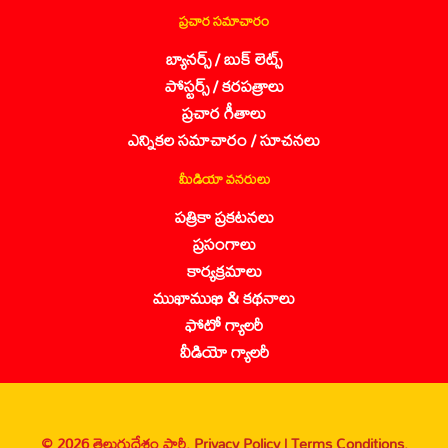
ప్రచార సమాచారం
బ్యానర్స్ / బుక్ లెట్స్
పోస్టర్స్ / కరపత్రాలు
ప్రచార గీతాలు
ఎన్నికల సమాచారం / సూచనలు
మీడియా వనరులు
పత్రికా ప్రకటనలు
ప్రసంగాలు
కార్యక్రమాలు
ముఖాముఖి & కథనాలు
ఫోటో గ్యాలరీ
వీడియో గ్యాలరీ
© 2026 తెలుగుదేశం పార్టీ.
Privacy Policy |
Terms Conditions.