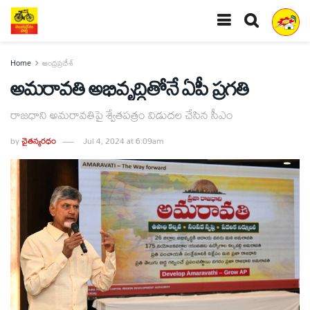
Home
ఆంధ్రప్రదేశ్
అమరావతి అభివృద్ధితోనే ఏపీ ప్రగతి
రాజధాని అమరావతిపై శ్వేతపత్రం విడుదల చేసిన సీఎం
by
చైతన్యరధం
Jul 4, 2024 at 6:09am