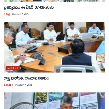
చైతన్యరధం ఈ పేపర్ 07-08-2026
కార్యకర్త
@
August 7, 2026
ఆంధ్రప్రదేశ్
రాష్ట్ర పురోగతి, రాజధాని వికాసం
చైతన్యరధం
@
August 7, 2026