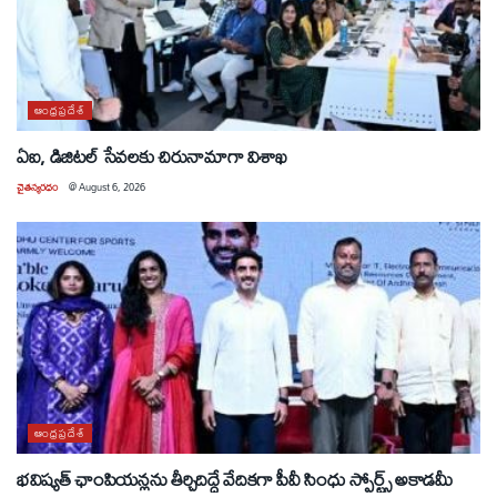
ఆంధ్రప్రదేశ్
ఏఐ, డిజిటల్ సేవలకు చిరునామాగా విశాఖ
చైతన్యరధం
@
August 6, 2026
ఆంధ్రప్రదేశ్
భవిష్యత్ ఛాంపియన్లను తీర్చిదిద్దే వేదికగా పీవీ సింధు స్పోర్ట్స్ అకాడమీ