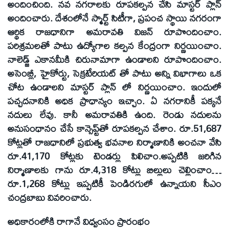
అందించింది. నవ నగరాలకు రూపకల్పన చేసి మాస్టర్‌ ప్లాన్‌
అందించారు. దేశంలోనే స్మార్ట్‌ సిటీగా, ప్రపంచ స్థాయి నగరంగా
ఆర్థిక రాజధానిగా అమరావతి విజన్‌ రూపొందించాం.
పరిశ్రమలతో పాటు ఉద్యోగాల కల్పన కేంద్రంగా నిర్ణయించాం.
నాలెడ్జ్‌ ఎకానమీకి చిరునామాగా ఉండాలని రూపొందించాం.
అసెంబ్లీ, హైకోర్టు, సెక్రటేరియట్‌ తో పాటు అన్ని విభాగాలు ఒక
చోట ఉండాలని మాస్టర్‌ ప్లాన్‌ లో నిర్ణయించాం. ఇందులో
పచ్చదనానికి అధిక ప్రాధాన్యం ఇచ్చాం. ఏ నగరానికీ పక్కనే
నదులు లేవు. కానీ అమరావతికి ఉంది. రెండు నదులను
అనుసంధానం చేసే కాన్సెప్ట్‌తో రూపకల్పన చేశాం. రూ.51,687
కోట్లతో రాజధానిలో ప్రభుత్వ భవనాల నిర్మాణానికి అంచనా వేసి
రూ.41,170 కోట్లకు టెండర్లు పిలిచాం.అప్పటికి జరిగిన
నిర్మాణాలకు గాను రూ.4,318 కోట్లు బిల్లులు చెల్లించాం…
రూ.1,268 కోట్లు ఇప్పటికీ పెండిరగులో ఉన్నాయని సీఎం
చంద్రబాబు వివరించారు.
అధికారంలోకి రాగానే విధ్వంసం ప్రారంభం