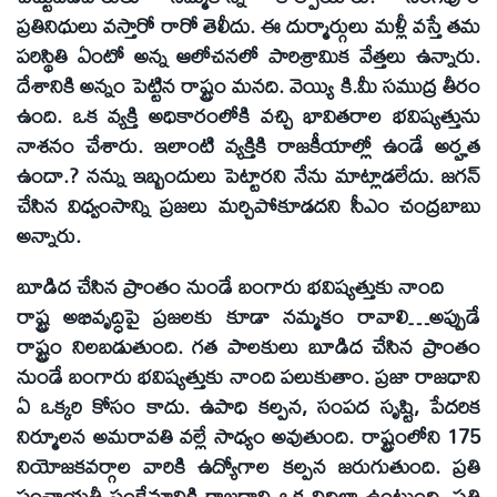
ప్రతినిధులు వస్తారో రారో తెలీదు. ఈ దుర్మార్గులు మళ్లీ వస్తే తమ
పరిస్థితి ఏంటో అన్న ఆలోచనలో పారిశ్రామిక వేత్తలు ఉన్నారు.
దేశానికి అన్నం పెట్టిన రాష్ట్రం మనది. వెయ్యి కి.మీ సముద్ర తీరం
ఉంది. ఒక వ్యక్తి అధికారంలోకి వచ్చి భావితరాల భవిష్యత్తును
నాశనం చేశారు. ఇలాంటి వ్యక్తికి రాజకీయాల్లో ఉండే అర్హత
ఉందా.? నన్ను ఇబ్బందులు పెట్టారని నేను మాట్లాడలేదు. జగన్‌
చేసిన విధ్వంసాన్ని ప్రజలు మర్చిపోకూడదని సీఎం చంద్రబాబు
అన్నారు.
బూడిద చేసిన ప్రాంతం నుండే బంగారు భవిష్యత్తుకు నాంది
రాష్ట్ర అభివృద్ధిపై ప్రజలకు కూడా నమ్మకం రావాలి…అప్పుడే
రాష్ట్రం నిలబడుతుంది. గత పాలకులు బూడిద చేసిన ప్రాంతం
నుండే బంగారు భవిష్యత్తుకు నాంది పలుకుతాం. ప్రజా రాజధాని
ఏ ఒక్కరి కోసం కాదు. ఉపాధి కల్పన, సంపద సృష్టి, పేదరిక
నిర్మూలన అమరావతి వల్లే సాధ్యం అవుతుంది. రాష్ట్రంలోని 175
నియోజకవర్గాల వారికి ఉద్యోగాల కల్పన జరుగుతుంది. ప్రతి
పంచాయతీ సంక్షేమానికి రాజధాని ఒక నిధిలా ఉంటుంది. ప్రతి