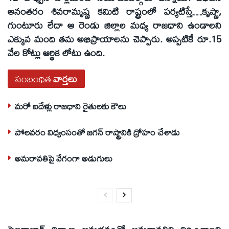
అనంతరం శివరామృష్ణ కమిటి రాష్ట్రంలో పర్యటిస్తే…కృష్ణా,
గుంటూరు లేదా ఆ రెండు జిల్లాల మధ్య రాజధాని ఉండాలని
ఎక్కువ మంది తమ అభిప్రాయాలను చెప్పారు. అప్పటికే రూ.15
వేల కోట్లు ఆర్థిక లోటు ఉంది.
సంబంధిత
వార్తలు
మరో ఐదేళ్లు రాజధాని రైతులకు కౌలు
పోలవరం విధ్వంసంతో జగన్‌ రాష్ట్రానికి ద్రోహం చేశాడు
అమరావతిపై వేగంగా అడుగులు