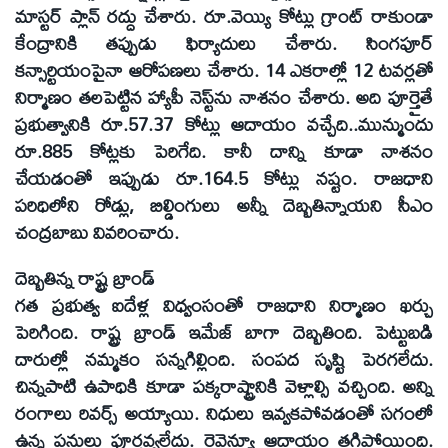
మాస్టర్‌ ప్లాన్‌ రద్దు చేశారు. రూ.వెయ్యి కోట్లు గ్రాంట్‌ రాకుండా
కేంద్రానికి తప్పుడు ఫిర్యాదులు చేశారు. సింగపూర్‌
కన్సార్టియంపైనా ఆరోపణలు చేశారు. 14 ఎకరాల్లో 12 టవర్లతో
నిర్మాణం తలపెట్టిన హ్యాపీ నెస్ట్‌ను నాశనం చేశారు. అది పూర్తైతే
ప్రభుత్వానికి రూ.57.37 కోట్లు ఆదాయం వచ్చేది..మున్ముందు
రూ.885 కోట్లకు పెరిగేది. కానీ దాన్ని కూడా నాశనం
చేయడంతో ఇప్పుడు రూ.164.5 కోట్లు నష్టం. రాజధాని
పరిధిలోని రోడ్లు, బిల్డింగులు అన్నీ దెబ్బతిన్నాయని సీఎం
చంద్రబాబు వివరించారు.
దెబ్బతిన్న రాష్ట్ర బ్రాండ్‌
గత ప్రభుత్వ ఐదేళ్ల విధ్వంసంతో రాజధాని నిర్మాణం ఖర్చు
పెరిగింది. రాష్ట్ర బ్రాండ్‌ ఇమేజ్‌ బాగా దెబ్బతింది. పెట్టుబడి
దారుల్లో నమ్మకం సన్నగిల్లింది. సంపద సృష్టి పెరగలేదు.
చిన్నపాటి ఉపాధికి కూడా పక్కరాష్ట్రానికి వెళ్లాల్సి వచ్చింది. అన్ని
రంగాలు రివర్స్‌ అయ్యాయి. నిధులు ఇవ్వకపోవడంతో సగంలో
ఉన్న పనులు పూర్తవ్వలేదు. రెవెన్యూ ఆదాయం తగ్గిపోయింది.