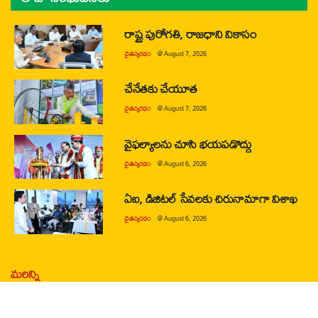
రాష్ట్ర పురోగతి, రాజధాని వికాసం
చైతన్యరధం
@
August 7, 2026
చేనేతకు చేయూత
చైతన్యరధం
@
August 7, 2026
వైఫల్యాలను చూసి భయపడొద్దు
చైతన్యరధం
@
August 6, 2026
ఏఐ, డిజిటల్ సేవలకు చిరునామాగా విశాఖ
చైతన్యరధం
@
August 6, 2026
మరిన్ని