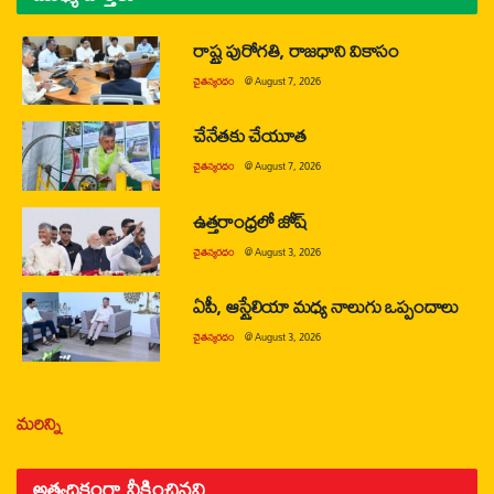
రాష్ట్ర పురోగతి, రాజధాని వికాసం
చైతన్యరధం
@
August 7, 2026
చేనేతకు చేయూత
చైతన్యరధం
@
August 7, 2026
ఉత్తరాంధ్రలో జోష్
చైతన్యరధం
@
August 3, 2026
ఏపీ, ఆస్ట్రేలియా మధ్య నాలుగు ఒప్పందాలు
చైతన్యరధం
@
August 3, 2026
మరిన్ని
అత్యధికంగా వీక్షించినవి