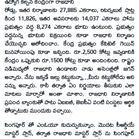
ఉద్యోగ కల్పన కేంద్రంగా రాజధాని
రోడ్లు, ఇతర నిర్మాణాలకు 27,885 ఎకరాలు, రిటర్నబుల్‌ ప్లాట్ల
కింద 11,826, ఇతర అవసరాలకు 14,037 ఎకరాలు పోను
ప్రభుత్వం వద్ద 8,274 ఎకరాలు భూమి ఉంటుంది. ప్రభుత్వం
వద్దనున్న భూమిని విక్రయించి కూడా రాజధాని నిర్మాణం
చేయొచ్చని ఆలోచించాం. కేంద్ర ప్రభుత్వం కేపిటెల్‌ గెయిన్‌
మినహాయింపు కూడా ఇచ్చింది. రూ.2,500 కోట్లు ఇవ్వడానికి
కేంద్రం ఒప్పుకుని రూ.1500 కోట్లు కూడా అందించింది. రాష్ట్రం
నడిమధ్యలో రాజధాని ఉండాలని నాడు అసెంబ్లీలో జగన్‌
అన్నారు. నేను ఇక్కడే ఇల్లు కట్టుకున్నా…మీరు కట్టుకోలేదు అని
నన్ను అన్నారు. కానీ తర్వాత ఏం నిర్ణయాలు తీసుకుని ఎలా
మాటలు మార్చారో అంతా చూశాం. రాజధాని నిర్మాణానికి
ప్రపంచ బ్యాంకుతో పాటు ఏఐఐబీ, జెఐసీఏ వంటి సంస్థలు ఆర్థిక
తోడ్పాటుకు ముందుకు వచ్చాయి.
సింగపూర్‌ తో ఎంఓయూ కుదుర్చుకున్నాం. మొదట సీఆర్డీయే
మాస్టర్‌ ప్లాన్‌, తర్వాత రాజధాని మాస్టర్‌ ప్లాన్‌ ను సింగపూర్‌