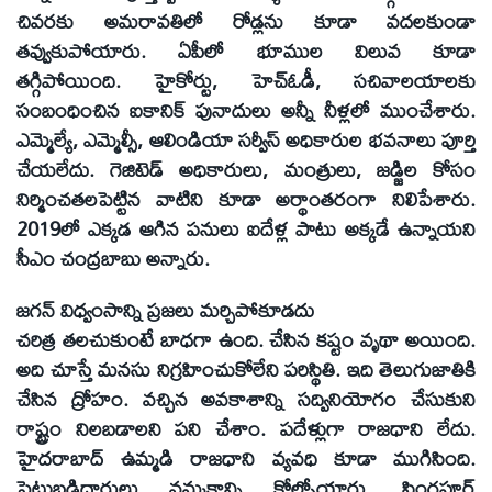
చివరకు అమరావతిలో రోడ్లను కూడా వదలకుండా
తవ్వుకుపోయారు. ఏపీలో భూముల విలువ కూడా
తగ్గిపోయింది. హైకోర్టు, హెచ్‌ఓడీ, సచివాలయాలకు
సంబంధించిన ఐకానిక్‌ పునాదులు అన్నీ నీళ్లలో ముంచేశారు.
ఎమ్మెల్యే, ఎమ్మెల్సీ, ఆలిండియా సర్వీస్‌ అధికారుల భవనాలు పూర్తి
చేయలేదు. గెజిటెడ్‌ అధికారులు, మంత్రులు, జడ్జిల కోసం
నిర్మించతలపెట్టిన వాటిని కూడా అర్థాంతరంగా నిలిపేశారు.
2019లో ఎక్కడ ఆగిన పనులు ఐదేళ్ల పాటు అక్కడే ఉన్నాయని
సీఎం చంద్రబాబు అన్నారు.
జగన్‌ విధ్వంసాన్ని ప్రజలు మర్చిపోకూడదు
చరిత్ర తలచుకుంటే బాధగా ఉంది. చేసిన కష్టం వృథా అయింది.
అది చూస్తే మనసు నిగ్రహించుకోలేని పరిస్థితి. ఇది తెలుగుజాతికి
చేసిన ద్రోహం. వచ్చిన అవకాశాన్ని సద్వినియోగం చేసుకుని
రాష్ట్రం నిలబడాలని పని చేశాం. పదేళ్లుగా రాజధాని లేదు.
హైదరాబాద్‌ ఉమ్మడి రాజధాని వ్యవధి కూడా ముగిసింది.
పెట్టుబడిదారులు నమ్మకాన్ని కోల్పోయారు. సింగపూర్‌