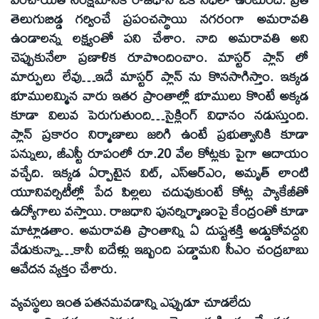
తెలుగుబిడ్డ గర్వించే ప్రపంచస్థాయి నగరంగా అమరావతి
ఉండాలన్న లక్ష్యంతో పని చేశాం. నాది అమరావతి అని
చెప్పుకునేలా ప్రణాళిక రూపొందించాం. మాస్టర్‌ ప్లాన్‌ లో
మార్పులు లేవు…ఇదే మాస్టర్‌ ప్లాన్‌ ను కొనసాగిస్తాం. ఇక్కడ
భూములమ్మిన వారు ఇతర ప్రాంతాల్లో భూములు కొంటే అక్కడ
కూడా విలువ పెరుగుతుంది…సైక్లింగ్‌ విధానం నడుస్తుంది.
ప్లాన్‌ ప్రకారం నిర్మాణాలు జరిగి ఉంటే ప్రభుత్వానికి కూడా
పన్నులు, జీఎస్టీ రూపంలో రూ.20 వేల కోట్లకు పైగా ఆదాయం
వచ్చేది. ఇక్కడ ఏర్పాటైన విట్‌, ఎస్‌ఆర్‌ఎం, అమృత్‌ లాంటి
యూనివర్సిటీల్లో పేద పిల్లలు చదువుకుంటే కోట్ల ప్యాకేజీతో
ఉద్యోగాలు వస్తాయి. రాజధాని పునర్నిర్మాణంపై కేంద్రంతో కూడా
మాట్లాడతాం. అమరావతి ప్రాంతాన్ని ఏ దుష్టశక్తి అడ్డుకోవద్దని
వేడుకున్నా…కానీ ఐదేళ్లు ఇబ్బంది పడ్డామని సీఎం చంద్రబాబు
ఆవేదన వ్యక్తం చేశారు.
వ్యవస్థలు ఇంత పతనమవడాన్ని ఎప్పుడూ చూడలేదు