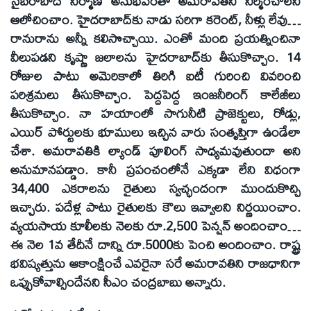
సైబరాబాద్‌ నిర్మాణ అనుభవంతో అమరావతిని నిర్మించాలని
ఆలోచించాం. హైదరాబాద్‌కు నాడు సరిగా కరెంట్‌, నీళ్లు లేవు…
రానురాను అన్నీ కలిసొచ్చాయి. ఎంతో మంది ప్రయత్నించినా
వీలుపడని కృష్ణా జలాలను హైదరాబాద్‌కు తీసుకొచ్చాం. 14
రోజుల పాటు అమెరికాలో తిరిగి ఐటీ గురించి వివరించి
పరిశ్రమలు తీసుకొచ్చాం. పెద్దపెద్ద ఇంజనీరింగ్‌ కాలేజీలు
తీసుకొచ్చాం. నా హయాంలో సాగునీటి ప్రాజెక్టులు, రోడ్లు,
ఎయిర్‌ పోర్టులకు భూములు ఇచ్చిన వారు సంతృప్తిగా ఉండేలా
చేశా. అమరావతికి ల్యాండ్‌ పూలింగ్‌ సాధ్యమవుతుందా అని
అనుమానపడ్డాం. కానీ ప్రపంచంలోనే ఎక్కడా లేని విధంగా
34,400 ఎకరాలను రైతులు స్వచ్ఛందంగా ముందుకొచ్చి
ఇచ్చారు. పదేళ్ల పాటు రైతులకు కౌలు ఇవ్వాలని నిర్ణయించాం.
వ్యయసాయ కూలీలకు నెలకు రూ.2,500 పెన్షన్‌ అందించాం…
ఈ నెల 1వ తేదీనే దాన్ని రూ.5000కు పెంచి అందించాం. రాష్ట్ర
భవిష్యత్తును ఆకాంక్షించే ఎవరైనా సరే అమరావతిని రాజధానిగా
ఒప్పుకోవాల్సిందేనని సీఎం చంద్రబాబు అన్నారు.