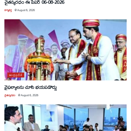
చైతన్యరధం ఈ పేపర్ 06-08-2026
కార్యకర్త
@
August 6, 2026
ఆంధ్రప్రదేశ్
వైఫల్యాలను చూసి భయపడొద్దు
చైతన్యరధం
@
August 6, 2026