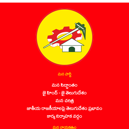
మన పార్టీ
మన సిద్ధాంతం
జై హింద్ - జై తెలుగుదేశం
మన చరిత్ర
జాతీయ రాజకీయాలపై తెలుగుదేశం ప్రభావం
కార్య నిర్వాహక వర్గం
మన నాయకత్వం