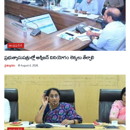
ఆంధ్రప్రదేశ్
ప్రభుత్వాసుపత్రుల్లో ఆక్సిజన్ వినియోగం లెక్కలు తేల్చాలి
చైతన్యరధం
@
August 4, 2026
ఆంధ్రప్రదేశ్