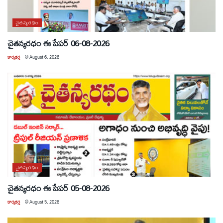
చైతన్యరధం
చైతన్యరధం ఈ పేపర్ 06-08-2026
కార్యకర్త
@
August 6, 2026
చైతన్యరధం
చైతన్యరధం ఈ పేపర్ 05-08-2026
కార్యకర్త
@
August 5, 2026