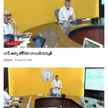
ఆంధ్రప్రదేశ్
నాన్ ఆక్వా జోన్‌కూ రాయితీ విద్యుత్
చైతన్యరధం
@
August 5, 2026