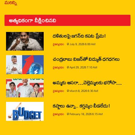
మరిన్ని
అత్యధికంగా వీక్షించినవి
దళితులపై జగన్‌ది కపట ప్రేమ!
చైతన్యరధం
@
July 9, 2026 6:00 AM
చంద్రబాబు విజన్‌తో విద్యుత్ ధగధగలు
చైతన్యరధం
@
April 29, 2026 7:10 AM
అమ్మకు ఆసరా…చెల్లెమ్మలకు భరోసా…
చైతన్యరధం
@
March 8, 2026 6:30 AM
కష్టాలు ఉన్నా.. కర్తవ్యం వీడలేదు!
చైతన్యరధం
@
February 18, 2026 6:15 AM