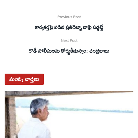
Previous Post
కార్యకర్తపై పడిన ప్రతిదెబ్బా నాపై పడ్డట్టే
Next Post
రౌడీ పోలీసులను కోర్టుకీడుస్తాం: చంద్రబాబు
మరిన్ని
వార్తలు