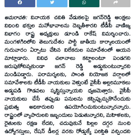
అమరావతి:
వినాయక చవితి వేడుకలపై జగన్‌రెడ్డి ఆంక్షలు
విధించి భక్తుల మనోభావాలను దెబ్బతీశారని టీడీపీ వాణిజ్య
విభాగం రాష్ట్ర అధ్యక్షులు డూండి రాకేష్‌ విమర్శించారు.
మంగళగిరిలోని తెలుగుదేశం పార్టీ జాతీయ కార్యాలయంలో
గురువారం ఏర్పాటు చేసిన విలేకరుల సమావేశంలో ఆయన
మాట్లాడారు. వివిధ చలానాలు కట్టాలంటూ పండగని
జరుపుకోనివ్వకుండా జగన్‌ రెడ్డి అడ్డుకుంటున్నారని
మండిపడ్డారు. పరామర్శలకు, సొంత నియోజక వర్గాలలో
సమావేశాలకు టీడీపీ నాయకులు వెళ్తుంటే వైసీపీ అల్లరిమూకలు
అడ్డుపడి గొడవలు సృష్టిస్తున్నాయని ధ్వజమెత్తారు. వైసీపీ
నాయకులు చేసే తప్పుడు పనులను కప్పిప్పుచ్చుకొనేందుకు
ప్రభుత్వ అధికారులని ఉపయోగించుకుంటున్నారన్నారు.
రాష్ట్రంలో వ్యాపారులని ఇబ్బందులు పెడుతున్నారని, మహిళలకు,
రైతులకు రక్షణ లేదని, చదువుకునే పిల్లల దగ్గర నుంచి
ఉద్యోగస్తులు, రేషన్‌ డీలర్ల వరకు రోడ్డుక్కే పరిస్థితి వచ్చిందని