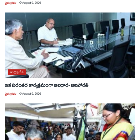
చైతన్యరధం
@
August 9, 2026
ఆంధ్రప్రదేశ్
ఇక నిరంతర కార్యక్రమంగా జలధార- జలహారతి
చైతన్యరధం
@
August 9, 2026