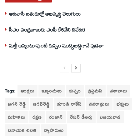
ఆదివాసీ బతుకుల్లో అభివృద్ధి వెలుగులు
సీఎం చంద్రబాబుకు ఎంపీ కేశినేని నివేదిక
మళ్లీ జన్మంటూవుంటే కుప్పం ముద్దుబిడ్డగానే పుడతా
Tags:
ఆంక్షలు
ఇబ్బందులు
కుప్పం
క్రిస్టమస్‌
చలానాలు
జగన్ రెడ్డి
జగన్‌రెడ్డి
డూండి రాకేష్
నవరాత్రులు
భక్తులు
మహిళలు
రక్షణ
రంజాన్‌
రేషన్‌ డీలర్లు
విజయవాడ
వినాయక చవితి
వ్యాపారులు