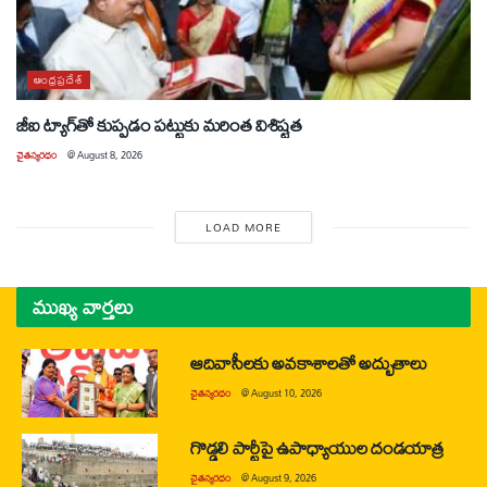
ఆంధ్రప్రదేశ్
జీఐ ట్యాగ్‌తో కుప్పడం పట్టుకు మరింత విశిష్టత
చైతన్యరధం
@
August 8, 2026
LOAD MORE
ముఖ్య వార్తలు
ఆదివాసీలకు అవకాశాలతో అద్భుతాలు
చైతన్యరధం
@
August 10, 2026
గొడ్డలి పార్టీపై ఉపాధ్యాయుల దండయాత్ర
చైతన్యరధం
@
August 9, 2026