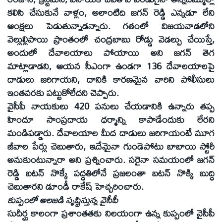
కలిసి చేసుకునే వాళ్లం, అలాంటిది జగన్‌ రెడ్డి ఎన్నడూ లేని
ఆంక్షలు పెడుతున్నాడన్నారు. గతంలో విజయవాడలోని
వెల్లుల్లిపాయి ప్రాంతంలో చంద్రబాబు రోడ్డు వెడల్పు చేయిస్తే,
అందులో దేవాలయాలు పోయాయి అని జగన్‌ తెగ
మాట్లాడాడని, ఆయన సీఎంగా ఉండగా 136 దేవాలయాలపై
దాడులు జరిగాయని, దానికి కారణమైన వారిని పోలీసులు
ఇంతవరకు పట్టుకోలేదని చెప్పారు.
వైసీపీ నాయకులు 420 పనులు చేయడానికి ఉన్నారు తప్ప
హిందూ సాంప్రదాయ ధర్మాన్ని కాపాడేందుకు లేరని
మండిపడ్డారు. దేవాలయాల మీద దాడులు జరిగాయంటే మూగ
జీవాల పేర్లు చెబుతారు, ఇదేమైనా గుండెపోటు బాబాయి స్టోరీ
అనుకుంటున్నారా అని ప్రశ్నించారు. సరైనా సమయంలో జగన్‌
రెడ్డి బటన్‌ నొక్కే పద్ధతిలోనే ప్రజలంతా బటన్‌ నొక్కి బుద్ధి
చెబుతారని డూండీ రాకేష్‌ హెచ్చరించారు.
కుప్పంలో అలజడి సృష్టిస్తున్న వైసీపీ
సుదీర్ఘ కాలంగా ప్రశాంతతకు నిలయంగా ఉన్న కుప్పంలో వైసీపీ