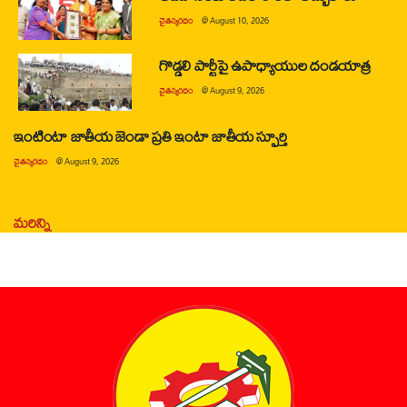
చైతన్యరధం
@
August 10, 2026
గొడ్డలి పార్టీపై ఉపాధ్యాయుల దండయాత్ర
చైతన్యరధం
@
August 9, 2026
ఇంటింటా జాతీయ జెండా ప్రతి ఇంటా జాతీయ స్ఫూర్తి
చైతన్యరధం
@
August 9, 2026
మరిన్ని