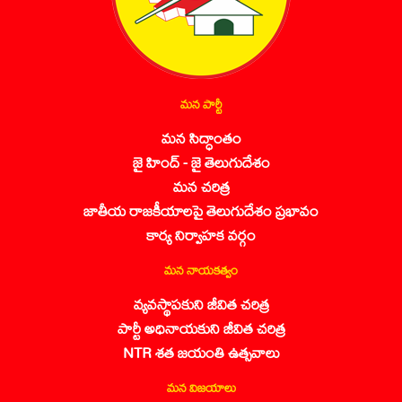
మన పార్టీ
మన సిద్ధాంతం
జై హింద్ - జై తెలుగుదేశం
మన చరిత్ర
జాతీయ రాజకీయాలపై తెలుగుదేశం ప్రభావం
కార్య నిర్వాహక వర్గం
మన నాయకత్వం
వ్యవస్థాపకుని జీవిత చరిత్ర
పార్టీ అధినాయకుని జీవిత చరిత్ర
NTR శత జయంతి ఉత్సవాలు
మన విజయాలు