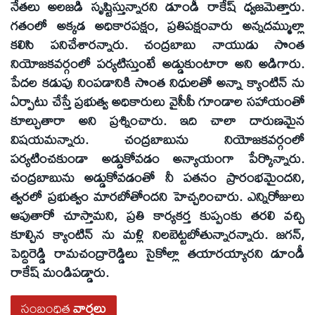
నేతలు అలజడి సృష్టిస్తున్నారని డూండీ రాకేష్‌ ధ్వజమెత్తారు.
గతంలో అక్కడ అధికారపక్షం, ప్రతిపక్షంవారు అన్నదమ్ముల్లా
కలిసి పనిచేశారన్నారు. చంద్రబాబు నాయుడు సొంత
నియోజకవర్గంలో పర్యటిస్తుంటే అడ్డుకుంటారా అని అడిగారు.
పేదల కడుపు నింపడానికి సొంత నిధులతో అన్నా క్యాంటిన్‌ ను
ఏర్పాటు చేస్తే ప్రభుత్వ అధికారులు వైసీపీ గూండాల సహాయంతో
కూల్చుతారా అని ప్రశ్నించారు. ఇది చాలా దారుణమైన
విషయమన్నారు. చంద్రబాబును నియోజకవర్గంలో
పర్యటించకుండా అడ్డుకోవడం అన్యాయంగా పేర్కొన్నారు.
చంద్రబాబును అడ్డుకోవడంతో నీ పతనం ప్రారంభమైందని,
త్వరలో ప్రభుత్వం మారబోతోందని హెచ్చరించారు. ఎన్నిరోజులు
ఆపుతారో చూస్తామని, ప్రతి కార్యకర్త కుప్పంకు తరలి వచ్చి
కూల్చిన క్యాంటిన్‌ ను మళ్లి నిలబెట్టబోతున్నారన్నారు. జగన్‌,
పెద్దిరెడ్డి రామచంద్రారెడ్డిలు సైకోల్లా తయారయ్యారని డూండీ
రాకేష్‌ మండిపడ్డారు.
సంబంధిత
వార్తలు