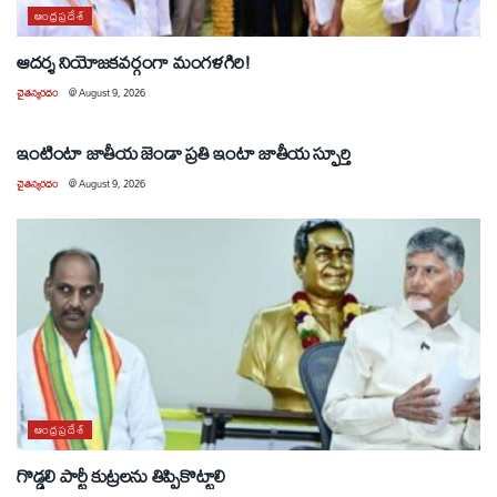
ఆంధ్రప్రదేశ్
ఆదర్శ నియోజకవర్గంగా మంగళగిరి!
చైతన్యరధం
@
August 9, 2026
ఆంధ్రప్రదేశ్
ఇంటింటా జాతీయ జెండా ప్రతి ఇంటా జాతీయ స్ఫూర్తి
చైతన్యరధం
@
August 9, 2026
ఆంధ్రప్రదేశ్
గొడ్డలి పార్టీ కుట్రలను తిప్పికొట్టాలి