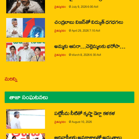
చైతన్యరధం
@
July 9, 2026 6:00 AM
చంద్రబాబు విజన్‌తో విద్యుత్ ధగధగలు
చైతన్యరధం
@
April 29, 2026 7:10 AM
అమ్మకు ఆసరా…చెల్లెమ్మలకు భరోసా…
చైతన్యరధం
@
March 8, 2026 6:30 AM
మరిన్ని
తాజా సంఘటనలు
పట్టిసీమ నీటితో కృష్ణా డెల్టా కళకళ
చైతన్యరధం
@
August 10, 2026
ఆదివాసీలకు అవకాశాలతో అద్భుతాలు