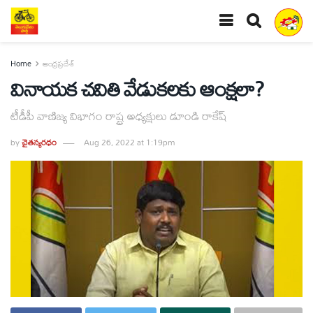
Home
ఆంధ్రప్రదేశ్
వినాయక చవితి వేడుకలకు ఆంక్షలా?
టీడీపీ వాణిజ్య విభాగం రాష్ట్ర అధ్యక్షులు డూండి రాకేష్‌
by
చైతన్యరధం
Aug 26, 2022 at 1:19pm