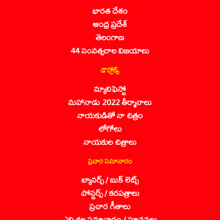
భారత దేశం
ఆంధ్ర ప్రదేశ్
తెలంగాణ
44 సంవత్సరాల విజయాలు
డౌన్లోడ్స్
మ్యానిఫెస్టో
మహానాడు 2022 తీర్మానాలు
నాయకుడితో నా చిత్రం
లోగోలు
నాయకుల చిత్రాలు
ప్రచార సమాచారం
బ్యానర్స్ / బుక్ లెట్స్
పోస్టర్స్ / కరపత్రాలు
ప్రచార గీతాలు
ఎన్నికల సమాచారం / సూచనలు