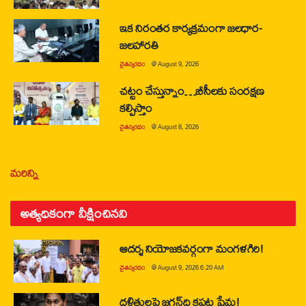
ఇక నిరంతర కార్యక్రమంగా జలధార-
జలహారతి
చైతన్యరధం
@
August 9, 2026
చట్టం చేస్తున్నాం…బీసీలకు సంరక్షణ
కల్పిస్తాం
చైతన్యరధం
@
August 8, 2026
మరిన్ని
అత్యధికంగా వీక్షించినవి
ఆదర్శ నియోజకవర్గంగా మంగళగిరి!
చైతన్యరధం
@
August 9, 2026 6:20 AM
దళితులపై జగన్‌ది కపట ప్రేమ!