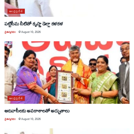
ఆంధ్రప్రదేశ్
పట్టిసీమ నీటితో కృష్ణా డెల్టా కళకళ
చైతన్యరధం
@
August 10, 2026
ఆంధ్రప్రదేశ్
ఆదివాసీలకు అవకాశాలతో అద్భుతాలు
చైతన్యరధం
@
August 10, 2026