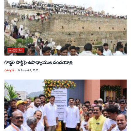
ఆంధ్రప్రదేశ్
గొడ్డలి పార్టీపై ఉపాధ్యాయుల దండయాత్ర
చైతన్యరధం
@
August 9, 2026