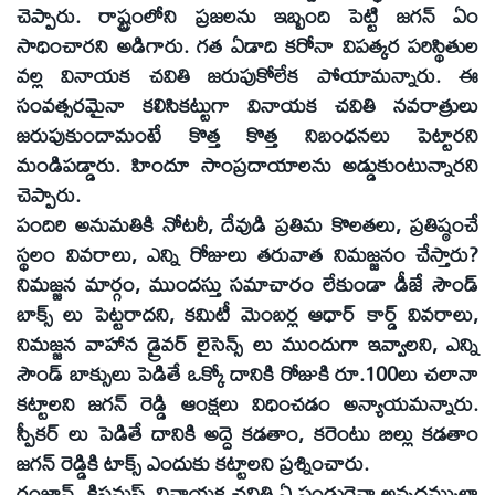
చెప్పారు. రాష్ట్రంలోని ప్రజలను ఇబ్బంది పెట్టి జగన్‌ ఏం
సాధించారని అడిగారు. గత ఏడాది కరోనా విపత్కర పరిస్థితుల
వల్ల వినాయక చవితి జరుపుకోలేక పోయామన్నారు. ఈ
సంవత్సరమైనా కలిసికట్టుగా వినాయక చవితి నవరాత్రులు
జరుపుకుందామంటే కొత్త కొత్త నిబంధనలు పెట్టారని
మండిపడ్డారు. హిందూ సాంప్రదాయాలను అడ్డుకుంటున్నారని
చెప్పారు.
పందిరి అనుమతికి నోటరీ, దేవుడి ప్రతిమ కొలతలు, ప్రతిష్ఠంచే
స్థలం వివరాలు, ఎన్ని రోజులు తరువాత నిమజ్జనం చేస్తారు?
నిమజ్జన మార్గం, ముందస్తు సమాచారం లేకుండా డీజే సౌండ్‌
బాక్స్‌ లు పెట్టరాదని, కమిటీ మెంబర్ల ఆధార్‌ కార్డ్‌ వివరాలు,
నిమజ్జన వాహాన డ్రైవర్‌ లైసెన్స్‌ లు ముందుగా ఇవ్వాలని, ఎన్ని
సౌండ్‌ బాక్సులు పెడితే ఒక్కో దానికి రోజుకి రూ.100లు చలానా
కట్టాలని జగన్‌ రెడ్డి ఆంక్షలు విధించడం అన్యాయమన్నారు.
స్పీకర్‌ లు పెడితే దానికి అద్దె కడతాం, కరెంటు బిల్లు కడతాం
జగన్‌ రెడ్డికి టాక్స్‌ ఎందుకు కట్టాలని ప్రశ్నించారు.
రంజాన్‌, క్రిస్టమస్‌, వినాయక చవితి ఏ పండుగైనా అన్నదమ్ముల్లా