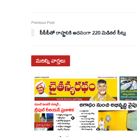
Previous Post
పీపీపీతో రాష్ట్రానికి అదనంగా 220 మెడికల్‌ సీట్లు
మరిన్ని
వార్తలు
చైతన్యరధం