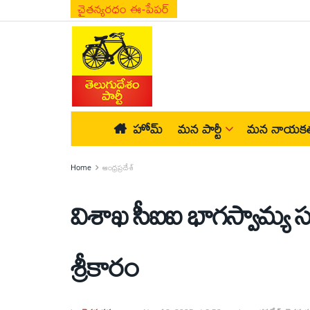
చైతన్యరధం ఈ-పేపర్
హోమ్
మన పార్టీ
మన నాయకత
Home
ఆంధ్రప్రదేశ్
విశాఖ సీఐఐ భాగస్వామ్య స
శ్రీకారం