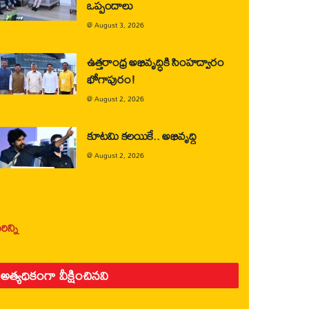
ఒప్పందాలు
@
August 3, 2026
ఉత్తరాంధ్ర అభివృద్ధికి సింహద్వారం
భోగాపురం!
@
August 2, 2026
కూటమి కలయికే.. అభివృద్ధి
@
August 2, 2026
ిన్ని
అత్యధికంగా వీక్షించినవి