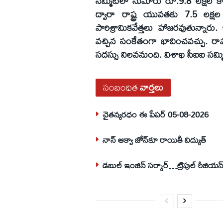
సమ్మిట్‌లో సుమారు రూ.9.8 లక్షల క
ద్వారా రాష్ట్ర యువతకు 7.5 లక్
పారిశ్రామికవేత్తలు హాజరవుతున్నారు. 
వచ్చిన సంకేతంగా భావించవచ్చు. రాష్ట్ర
సదస్సు నిలవనుంది. విశాఖ సీఐఐ సమ్మిట్‌ ర
సంబంధిత
వార్తలు
చైతన్యరధం ఈ పేపర్ 05-08-2026
నాన్ ఆక్వా జోన్‌కూ రాయితీ విద్యుత్
డబుల్ ఇంజిన్ సర్కార్…ట్రిపుల్ రీజియన్