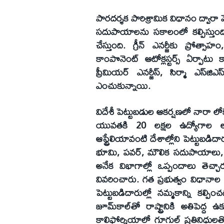
పారదర్శక పారిశ్రామిక విధానం ద్వ
సదుపాయాలను సకాలంలో కల్పిస్తుంది. స్
చేస్తుంది. గ్రీన్‌ ఎనర్జీకు ప్రోత్సాహ
కాంపొనెంట్‌ ఆటోక్లస్టర్స్‌ ఏర్పాటు 
ప్రీమియర్‌ ఎనర్జీస్‌, సిర్మా ఎస్‌
ఎంచుకున్నాయి.
విదేశీ పెట్టుబడుల ఆకర్షణలో నారా లోకేష
యువతకి 20 లక్షల ఉద్యోగాల లక్ష్
ఆస్ట్రేలియావంటి దేశాల్లోని పెట్టుబడి
భూమి, పవర్‌, మౌలిక సదుపాయాలు, స్కి
అనేక విభాగాల్లో ఒప్పందాలు తెచ్చా
వివరించారు. గత ప్రభుత్వం విధానాల వ
పెట్టుబడిదారుల్లో నమ్మకాన్ని కల
జూమ్‌కాల్‌తో రాష్ట్రానికి అతిపెద్ద ఉ
కాలిఫోర్నియాలో గూగుల్‌ ప్రతినిధులతో