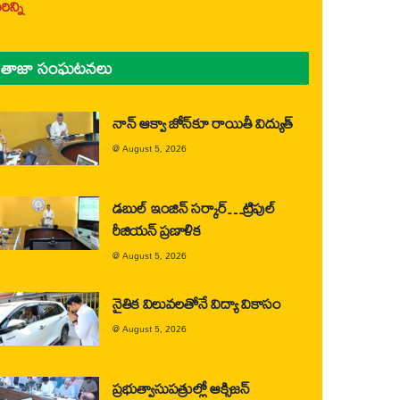
ిన్ని
తాజా సంఘటనలు
నాన్ ఆక్వా జోన్‌కూ రాయితీ విద్యుత్
@
August 5, 2026
డబుల్ ఇంజిన్ సర్కార్…ట్రిపుల్
రీజియన్ ప్రణాళిక
@
August 5, 2026
నైతిక విలువలతోనే విద్యా వికాసం
@
August 5, 2026
ప్రభుత్వాసుపత్రుల్లో ఆక్సిజన్