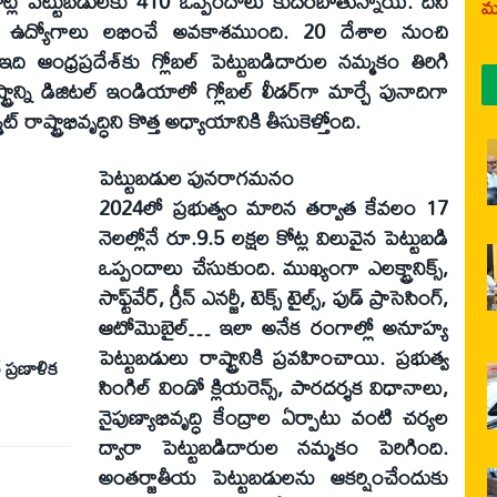
ోట్ల పెట్టుబడులకు 410 ఒప్పందాలు కుదరబోతున్నాయి. దీని
మర
షల ఉద్యోగాలు లభించే అవకాశముంది. 20 దేశాల నుంచి
ఇది ఆంధ్రప్రదేశ్‌కు గ్లోబల్‌ పెట్టుబడిదారుల నమ్మకం తిరిగి
ాన్ని డిజిటల్‌ ఇండియాలో గ్లోబల్‌ లీడర్‌గా మార్చే పునాదిగా
ాష్ట్రాభివృద్ధిని కొత్త అధ్యాయానికి తీసుకెళ్తోంది.
పెట్టుబడుల పునరాగమనం
2024లో ప్రభుత్వం మారిన తర్వాత కేవలం 17
నెలల్లోనే రూ.9.5 లక్షల కోట్ల విలువైన పెట్టుబడి
ఒప్పందాలు చేసుకుంది. ముఖ్యంగా ఎలక్ట్రానిక్స్‌,
సాఫ్ట్‌వేర్‌, గ్రీన్‌ ఎనర్జీ, టెక్స్‌ టైల్స్‌, ఫుడ్‌ ప్రాసెసింగ్‌,
ఆటోమొబైల్‌… ఇలా అనేక రంగాల్లో అనూహ్య
పెట్టుబడులు రాష్ట్రానికి ప్రవహించాయి. ప్రభుత్వ
 ప్రణాళిక
సింగిల్‌ విండో క్లియరెన్స్‌, పారదర్శక విధానాలు,
నైపుణ్యాభివృద్ధి కేంద్రాల ఏర్పాటు వంటి చర్యల
ద్వారా పెట్టుబడిదారుల నమ్మకం పెరిగింది.
అంతర్జాతీయ పెట్టుబడులను ఆకర్షించేందుకు