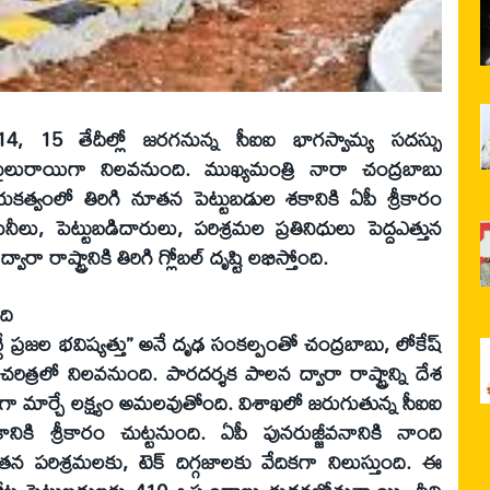
, 15 తేదీల్లో జరగనున్న సీఐఐ భాగస్వామ్య సదస్సు
్మక మైలురాయిగా నిలవనుంది. ముఖ్యమంత్రి నారా చంద్రబాబు
కత్వంలో తిరిగి నూతన పెట్టుబడుల శకానికి ఏపీ శ్రీకారం
నీలు, పెట్టుబడిదారులు, పరిశ్రమల ప్రతినిధులు పెద్దఎత్తున
ారా రాష్ట్రానికి తిరిగి గ్లోబల్‌ దృష్టి లభిస్తోంది.
ది
ద్ధే ప్రజల భవిష్యత్తు’’ అనే దృఢ సంకల్పంతో చంద్రబాబు, లోకేష్‌
చరిత్రలో నిలవనుంది. పారదర్శక పాలన ద్వారా రాష్ట్రాన్ని దేశ
్రంగా మార్చే లక్ష్యం అమలవుతోంది. విశాఖలో జరుగుతున్న సీఐఐ
నికి శ్రీకారం చుట్టనుంది. ఏపీ పునరుజ్జీవనానికి నాంది
 పరిశ్రమలకు, టెక్‌ దిగ్గజాలకు వేదికగా నిలుస్తుంది. ఈ