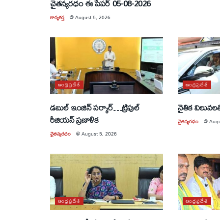
చైతన్యరధం ఈ పేపర్ 05-08-2026
కార్యకర్త
@
August 5, 2026
ఆంధ్రప్రదేశ్
ఆంధ్రప్రదేశ్
డబుల్ ఇంజిన్ సర్కార్…ట్రిపుల్
నైతిక విలువలత
రీజియన్ ప్రణాళిక
చైతన్యరధం
@
Augu
చైతన్యరధం
@
August 5, 2026
ఆంధ్రప్రదేశ్
ఆంధ్రప్రదేశ్