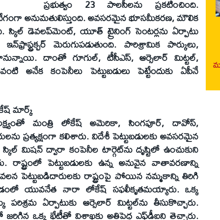
ప్రభుత్వం 23 పాలసీలను ప్రకటించింది.
ారా వేగంగా అనుమతులిస్తుంది. అవసరమైన భూసమీకరణ, మౌలిక
కిల్‌ డెవలప్‌మెంట్‌, యూత్‌ ట్రైనింగ్‌ సెంటర్లను ఏర్పాటు
ం, ఇన్‌ఫ్రాస్ట్రక్చర్‌ మెరుగుపడుతుంది. పారిశ్రామిక పార్కులు,
కానున్నాయి. దాంతో గూగుల్‌, టీసీఎస్‌, ఆర్సెలార్‌ మిట్టల్‌,
మర
జిఎస్‌వంటి అనేక కంపెనీలు పెట్టుబడులు పెట్టేందుకు ఏపీనే
్‌ మార్క్‌
యంతో మంత్రి లోకేష్‌ అమెరికా, సింగపూర్‌, దావోస్‌,
దారులను ప్రత్యక్షంగా కలిశారు. విదేశీ పెట్టుబడులకు అవసరమైన
ల్‌ మిషన్‌ ద్వారా కంపెనీల టార్గెట్‌ను దృష్టిలో ఉంచుకుని
రు. రాష్ట్రంలో పెట్టుబడులకు ఉన్న అనువైన వాతావరణాన్ని
లన పెట్టుబడిదారులకు రాష్ట్రంపై పోయిన నమ్మకాన్ని తిరిగి
్పించడంలో యువనేత నారా లోకేష్‌ సఫలీకృతమయ్యారు. ఒక్క
క్కు పరిశ్రమ ఏర్పాటుకు ఆర్సెలార్‌ మిట్టల్‌ను తీసుకొచ్చారు.
 జరిగిన ఒక్క భేటీతో విశాఖకు అతిపెద్ద ఎఫ్‌డీఐని తెచ్చారు.