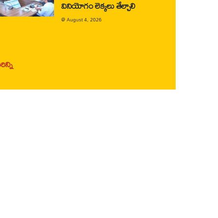
వినియోగం లెక్కలు తేల్చాలి
@
August 4, 2026
ిన్ని