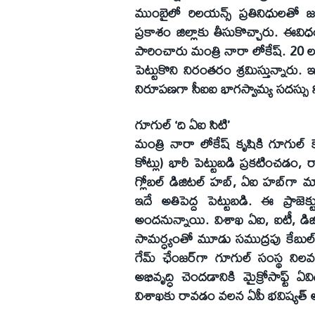
ముంబైలో రిలయన్స్‌ ప్రతినిధులతో జ
ప్రకాశం జిల్లాకు తీసుకొచ్చారు. ఈవిధ
పారించారు మంత్రి నారా లోకేష్‌. 20 లక్
పెట్టుకొని నిరంతరం శ్రమిస్తున్నారు. 
నిరూపణగా సీఐఐ భాగస్వామ్య సదస్సు 
గూగుల్‌ ‘ది ఏఐ సిటి’
మంత్రి నారా లోకేష్‌ కృషికి గూగుల్‌ 
కోట్లు) భారీ పెట్టుబడి ప్రకటించడం, రా
గ్లోబల్‌ డిజిటల్‌ హబ్‌, ఏఐ హబ్‌గ
ఇదే అతిపెద్ద పెట్టుబడి. ఈ ప్రా
అందనున్నాయి. విశాఖ ఏఐ, ఐటీ, డిజిటల
సామర్ధ్యంతో మూడు సముద్రపు కేబుల్‌ ల్
గేమ్‌ ఛేంజర్‌గా గూగుల్‌ సంస్థ నిల
అభివృద్ధి చెందడానికి మైక్రోసాఫ్ట్‌ ఏ
విశాఖకు రావడం వలన ఏపీ భవిష్యత్‌ అభ