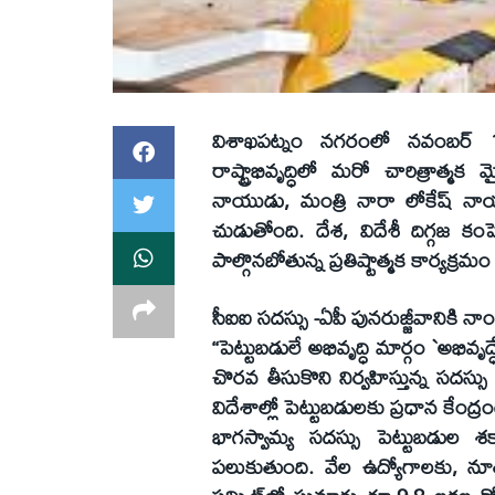
విశాఖపట్నం నగరంలో నవంబర్‌ 14
రాష్ట్రాభివృద్ధిలో మరో చారిత్రాత
నాయుడు, మంత్రి నారా లోకేష్‌ నాయ
చుడుతోంది. దేశ, విదేశీ దిగ్గజ కంపె
పాల్గొనబోతున్న ప్రతిష్టాత్మక కార్యక్రమం ద్వ
సీఐఐ సదస్సు -ఏపీ పునరుజ్జీవానికి నాం
‘‘పెట్టుబడులే అభివృద్ధి మార్గం `అభివృ
చొరవ తీసుకొని నిర్వహిస్తున్న సదస్సు 
విదేశాల్లో పెట్టుబడులకు ప్రధాన కేంద
భాగస్వామ్య సదస్సు పెట్టుబడుల శకా
పలుకుతుంది. వేల ఉద్యోగాలకు, నూతన