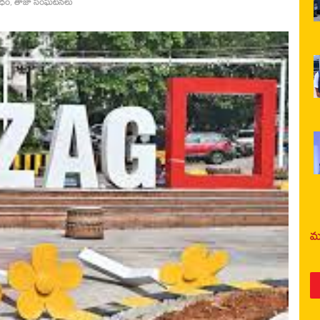
రధం
,
తాజా సంఘటనలు
మర