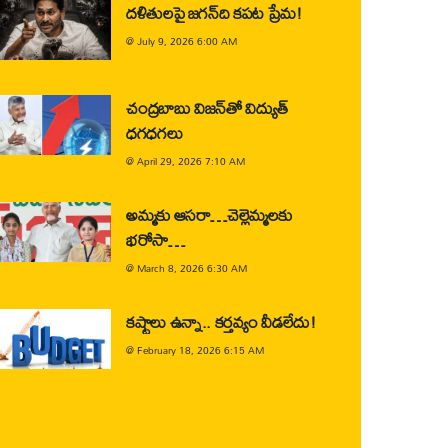
దళితులపై జగన్‌ది కపట ప్రేమ!
@
July 9, 2026 6:00 AM
చంద్రబాబు విజన్‌తో విద్యుత్
ధగధగలు
@
April 29, 2026 7:10 AM
అమ్మకు ఆసరా…చెల్లెమ్మలకు
భరోసా…
@
March 8, 2026 6:30 AM
కష్టాలు ఉన్నా.. కర్తవ్యం వీడలేదు!
@
February 18, 2026 6:15 AM