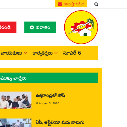
అభిప్రాయం
చేరండి
విరాళం
నాయకులు
కార్యకర్తలు
సూపర్ 6
ముఖ్య వార్తలు
ఉత్తరాంధ్రలో జోష్
@
August 3, 2026
ఏపీ, ఆస్ట్రేలియా మధ్య నాలుగు