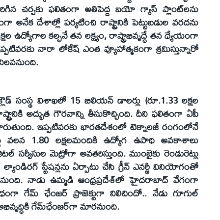
రిగిన చర్చకు ఫలితంగా అతిపెద్ద బయో గ్యాస్‌ ప్లాంట్‌లను
ంగా అనేక దేశాల్లో పర్యటించి రాష్ట్రానికి పెట్టుబడుల వరదను
షల ఉద్యోగాల కల్పనే తన లక్ష్యం, రాష్ట్రాభివృద్ధే తన ధ్యేయంగా
ఇప్పటివరకు నారా లోకేష్‌ ఎంత వ్యూహాత్మకంగా శ్రమిస్తున్నారో
నిలవనుంది.
క్లౌడ్‌ సంస్థ విశాఖలో 15 బిలియన్‌ డాలర్లు (రూ.1.33 లక్షల
ష్ట్రానికి అద్భుత గౌరవాన్ని తీసుకొచ్చింది. దీని ఫలితంగా ఏపీ
ా మారుతుంది. ఇప్పటివరకు భారతదేశంలో టెక్నాలజీ రంగంలోనే
జెక్టు వలన 1.80 లక్షలమందికి ఉద్యోగ ఉపాధి అవకాశాలు
్‌ సర్వీసుల మెట్రోగా అవతరిస్తుంది. ముంబైకు రెండురెట్లు
యాండిరగ్‌ స్టేషన్లను ఏర్పాటు చేసి గ్రీన్‌ ఎనర్జీ వినియోగంతో
వనుంది. నాడు ఉమ్మడి ఆంధ్రప్రదేశ్‌లో హైదరాబాద్‌ వేగంగా
విధంగా గేమ్‌ ఛేంజర్‌ ప్రాజెక్టుగా నిలిచిందో.. నేడు గూగుల్‌
ివృద్ధికి గేమ్‌ఛేంజర్‌గా మారనుంది.