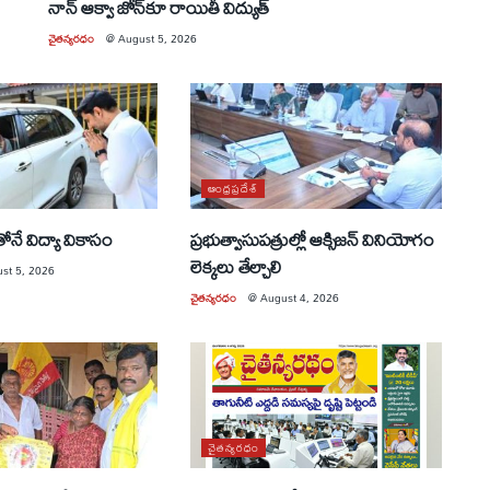
నాన్ ఆక్వా జోన్‌కూ రాయితీ విద్యుత్
చైతన్యరధం
@
August 5, 2026
ఆంధ్రప్రదేశ్
ోనే విద్యా వికాసం
ప్రభుత్వాసుపత్రుల్లో ఆక్సిజన్ వినియోగం
లెక్కలు తేల్చాలి
st 5, 2026
చైతన్యరధం
@
August 4, 2026
చైతన్యరధం