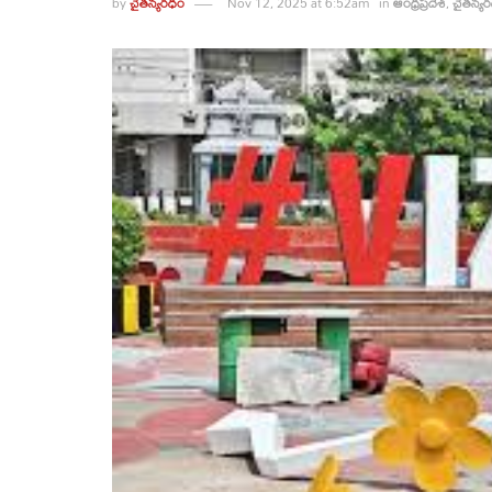
by
చైతన్యరధం
Nov 12, 2025 at 6:52am
in
ఆంధ్రప్రదేశ్
,
చైతన్య