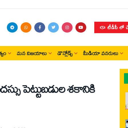
టీడీపీ లో 
్వం
మన విజయాలు
డౌన్లోడ్స్
మీడియా వనరులు
దస్సు పెట్టుబడుల శకానికి