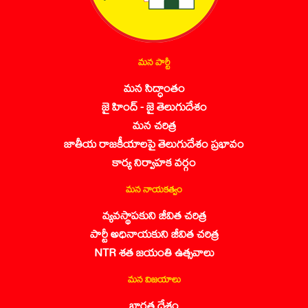
మన పార్టీ
మన సిద్ధాంతం
జై హింద్ - జై తెలుగుదేశం
మన చరిత్ర
జాతీయ రాజకీయాలపై తెలుగుదేశం ప్రభావం
కార్య నిర్వాహక వర్గం
మన నాయకత్వం
వ్యవస్థాపకుని జీవిత చరిత్ర
పార్టీ అధినాయకుని జీవిత చరిత్ర
NTR శత జయంతి ఉత్సవాలు
మన విజయాలు
భారత దేశం