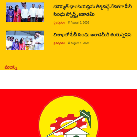
భవిష్యత్ ఛాంపియన్లను తీర్చిదిద్దే వేదికగా పీవీ
సింధు స్పోర్ట్స్ అకాడమీ
చైతన్యరధం
@
August 6, 2026
విశాఖలో పీవీ సింధు అకాడమీకి శంకుస్థాపన
చైతన్యరధం
@
August 6, 2026
మరిన్ని