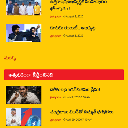
ఉత్తరాంధ్ర అభివృద్ధికి సింహద్వారం
భోగాపురం!
చైతన్యరధం
@
August 2, 2026
కూటమి కలయికే.. అభివృద్ధి
చైతన్యరధం
@
August 2, 2026
మరిన్ని
అత్యధికంగా వీక్షించినవి
దళితులపై జగన్‌ది కపట ప్రేమ!
చైతన్యరధం
@
July 9, 2026 6:00 AM
చంద్రబాబు విజన్‌తో విద్యుత్ ధగధగలు
చైతన్యరధం
@
April 29, 2026 7:10 AM