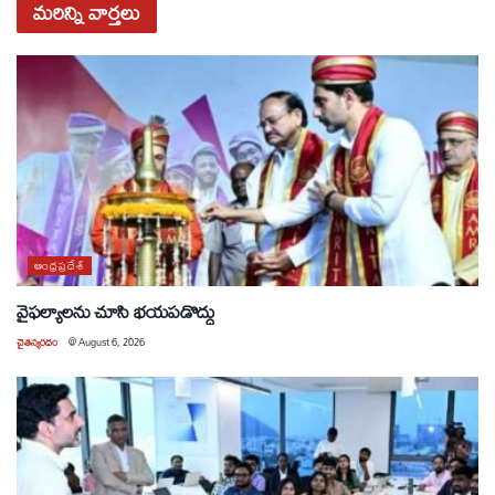
మరిన్ని
వార్తలు
ఆంధ్రప్రదేశ్
వైఫల్యాలను చూసి భయపడొద్దు
చైతన్యరధం
@
August 6, 2026