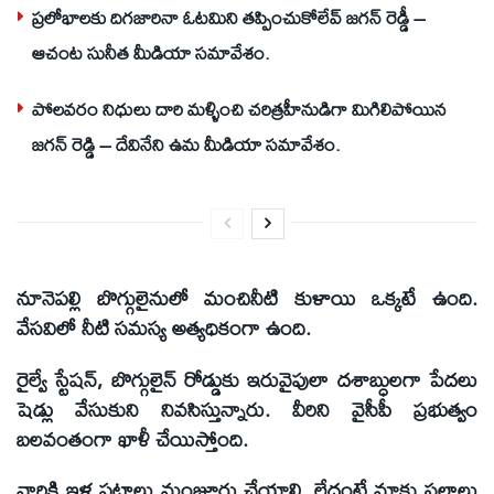
ప్రలోభాలకు దిగజారినా ఓటమిని తప్పించుకోలేవ్ జగన్ రెడ్డీ –
ఆచంట సునీత మీడియా సమావేశం.
పోలవరం నిధులు దారి మళ్ళించి చరిత్రహీనుడిగా మిగిలిపోయిన
జగన్ రెడ్డి – దేవినేని ఉమ మీడియా సమావేశం.
నూనెపల్లి బొగ్గులైనులో మంచినీటి కుళాయి ఒక్కటే ఉంది.
వేసవిలో నీటి సమస్య అత్యధికంగా ఉంది.
రైల్వే స్టేషన్, బొగ్గులైన్ రోడ్డుకు ఇరువైపులా దశాబ్ధులగా పేదలు
షెడ్లు వేసుకుని నివసిస్తున్నారు. వీరిని వైసీపీ ప్రభుత్వం
బలవంతంగా ఖాళీ చేయిస్తోంది.
వారికి ఇళ్ల పట్టాలు మంజూరు చేయాలి. లేదంటే మాకు స్థలాలు