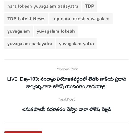
nara lokesh yuvagalam padayatra
TDP
TDP Latest News
tdp nara lokesh yuvagalam
yuvagalam
yuvagalam lokesh
yuvagalam padayatra
yuvagalam yatra
Previous Post
LIVE: Day-103: నంద్యాల నియోజ‌క‌వర్గంలో టిడిపి జాతీయ ప్ర‌ధాన
కార్య‌ద‌ర్శి నారా లోకేష్ యువ‌గ‌ళం పాద‌యాత్ర.
Next Post
ఇసుక పాలసీ సరళతరం చేస్తాం నారా లోకేష్ వెల్లడి