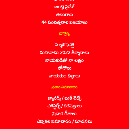
ఆంధ్ర ప్రదేశ్
తెలంగాణ
44 సంవత్సరాల విజయాలు
డౌన్లోడ్స్
మ్యానిఫెస్టో
మహానాడు 2022 తీర్మానాలు
నాయకుడితో నా చిత్రం
లోగోలు
నాయకుల చిత్రాలు
ప్రచార సమాచారం
బ్యానర్స్ / బుక్ లెట్స్
పోస్టర్స్ / కరపత్రాలు
ప్రచార గీతాలు
ఎన్నికల సమాచారం / సూచనలు