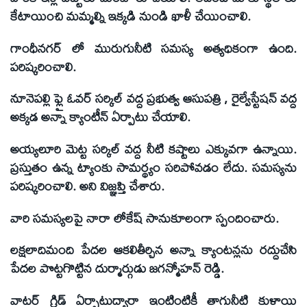
కేటాయించి మమ్మల్ని ఇక్కడి నుండి ఖాళీ చేయించాలి.
గాంధీనగర్ లో మురుగునీటి సమస్య అత్యధికంగా ఉంది.
పరిష్కరించాలి.
నూనెపల్లి ఫ్లై ఓవర్ సర్కిల్ వద్ద ప్రభుత్వ ఆసుపత్రి , రైల్వేస్టేషన్ వద్ద
అక్కడ అన్నా క్యాంటీన్ ఏర్పాటు చేయాలి.
అయ్యలూరి మెట్ట సర్కిల్ వద్ద నీటి కష్టాలు ఎక్కువగా ఉన్నాయి.
ప్రస్తుతం ఉన్న ట్యాంకు సామర్థ్యం సరిపోవడం లేదు. సమస్యను
పరిష్కరించాలి. అని విజ్ఞప్తి చేశారు.
వారి సమస్యలపై నారా లోకేష్ సానుకూలంగా స్పందించారు.
లక్షలాదిమంది పేదల ఆకలితీర్చిన అన్నా క్యాంటన్లను రద్దుచేసి
పేదల పొట్టగొట్టిన దుర్మార్గుడు జగన్మోహన్ రెడ్డి.
వాటర్ గ్రిడ్ ఏర్పాటుద్వారా ఇంటింటికీ తాగునీటి కుళాయి