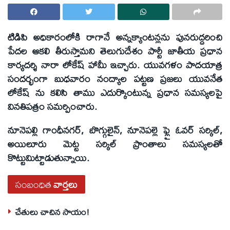
టిడిపి అధికారంలోకి రాగానే అన్నక్యాంటన్లను పునరుద్దరించి
పేదల ఆకలి తీరుస్తామని తెలుగుదేశం పార్టీ జాతీయ ప్రధాన
కార్యదర్శి నారా లోకేష్ హామీ ఇచ్చారు. యువగళం పాదయాత్ర
సందర్భంగా బుధవారం నంద్యాల పట్టణ ప్రజలు యువనేత
లోకేష్ ను కలిసి తాము ఎదుర్కొంటున్న ప్రధాన సమస్యలపై
వినతిపత్రం సమర్పించారు.
నూనెపల్లి గాంధీనగర్, బొగ్గులైన్, నూనెపల్లె ఫ్లై ఓవర్ సర్కిల్,
అయిలూరు మెట్ట సర్కిల్ ప్రాంతాలు సమస్యలతో
కొట్టుమిట్టాడుతున్నాయి.
సంబంధిత
వార్తలు
చేతులు చాచిన సాయం!