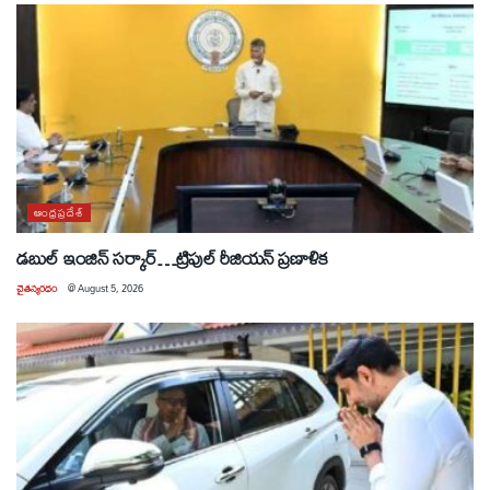
ఆంధ్రప్రదేశ్
డబుల్ ఇంజిన్ సర్కార్…ట్రిపుల్ రీజియన్ ప్రణాళిక
చైతన్యరధం
@
August 5, 2026