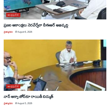
ఆంధ్రప్రదేశ్
ప్రజల ఆకాంక్షలు నెరవేర్చేలా వీఈఆర్ అభివృద్ధి
చైతన్యరధం
@
August 6, 2026
ఆంధ్రప్రదేశ్
నాన్ ఆక్వా జోన్‌కూ రాయితీ విద్యుత్
చైతన్యరధం
@
August 5, 2026