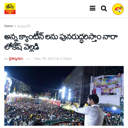
Home
ఆంధ్రప్రదేశ్
అన్న క్యాంటీన్ లను పునరుద్ధరిస్తాం నారా
లోకేష్ వెల్లడి
by
చైతన్యరధం
May 18, 2023 at 3:33pm