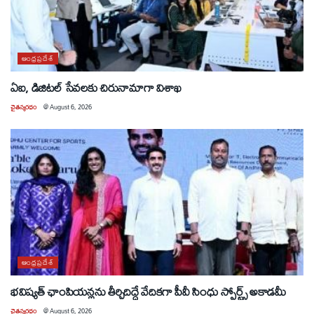
ఆంధ్రప్రదేశ్
ఏఐ, డిజిటల్ సేవలకు చిరునామాగా విశాఖ
చైతన్యరధం
@
August 6, 2026
ఆంధ్రప్రదేశ్
భవిష్యత్ ఛాంపియన్లను తీర్చిదిద్దే వేదికగా పీవీ సింధు స్పోర్ట్స్ అకాడమీ
చైతన్యరధం
@
August 6, 2026