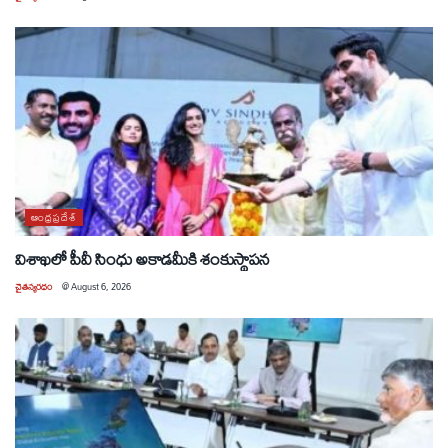
ఆంధ్రప్రదేశ్
విశాఖలో పీవీ సింధు అకాడమీకి శంకుస్థాపన
చైతన్యరధం
@
August 6, 2026