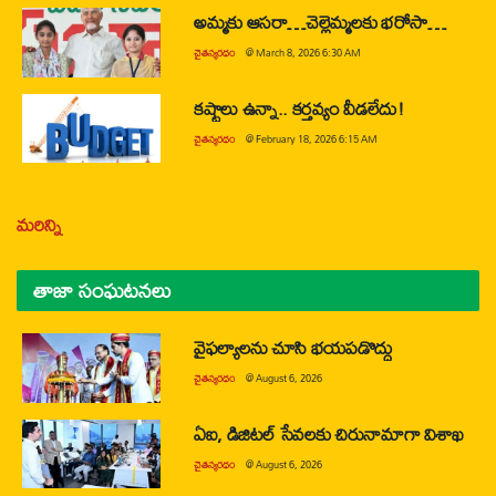
అమ్మకు ఆసరా…చెల్లెమ్మలకు భరోసా…
చైతన్యరధం
@
March 8, 2026 6:30 AM
కష్టాలు ఉన్నా.. కర్తవ్యం వీడలేదు!
చైతన్యరధం
@
February 18, 2026 6:15 AM
మరిన్ని
తాజా సంఘటనలు
వైఫల్యాలను చూసి భయపడొద్దు
చైతన్యరధం
@
August 6, 2026
ఏఐ, డిజిటల్ సేవలకు చిరునామాగా విశాఖ
చైతన్యరధం
@
August 6, 2026