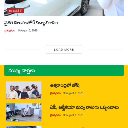
ఆంధ్రప్రదేశ్
నైతిక విలువలతోనే విద్యా వికాసం
చైతన్యరధం
@
August 5, 2026
LOAD MORE
ముఖ్య వార్తలు
ఉత్తరాంధ్రలో జోష్
చైతన్యరధం
@
August 3, 2026
ఏపీ, ఆస్ట్రేలియా మధ్య నాలుగు ఒప్పందాలు
చైతన్యరధం
@
August 3, 2026