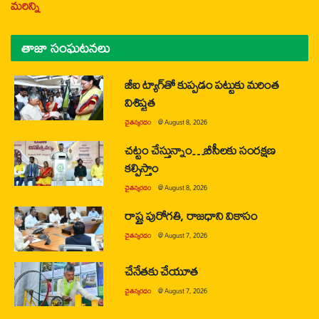
మరిన్ని
తాజా సంఘటనలు
జీఐ ట్యాగ్‌తో కుప్పడం పట్టుకు మరింత
విశిష్టత
చైతన్యరధం
@
August 8, 2026
చట్టం చేస్తున్నాం…బీసీలకు సంరక్షణ
కల్పిస్తాం
చైతన్యరధం
@
August 8, 2026
రాష్ట్ర పురోగతి, రాజధాని వికాసం
చైతన్యరధం
@
August 7, 2026
చేనేతకు చేయూత
చైతన్యరధం
@
August 7, 2026