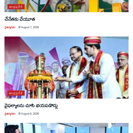
ఆంధ్రప్రదేశ్
చేనేతకు చేయూత
చైతన్యరధం
@
August 7, 2026
ఆంధ్రప్రదేశ్
వైఫల్యాలను చూసి భయపడొద్దు
చైతన్యరధం
@
August 6, 2026