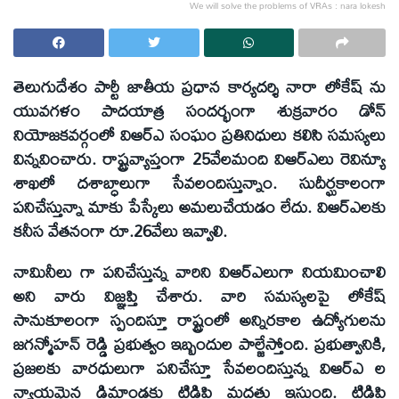
We will solve the problems of VRAs : nara lokesh
తెలుగుదేశం పార్టీ జాతీయ ప్రధాన కార్యదర్శి నారా లోకేష్ ను
యువగళం పాదయాత్ర సందర్భంగా శుక్రవారం డోన్
నియోజకవర్గంలో విఆర్ఎ సంఘం ప్రతినిధులు కలిసి సమస్యలు
విన్నవించారు. రాష్ట్రవ్యాప్తంగా 25వేలమంది విఆర్ఎలు రెవిన్యూ
శాఖలో దశాబ్ధాలుగా సేవలందిస్తున్నాం. సుదీర్ఘకాలంగా
పనిచేస్తున్నా మాకు పేస్కేలు అమలుచేయడం లేదు. విఆర్ఎలకు
కనీస వేతనంగా రూ.26వేలు ఇవ్వాలి.
నామినీలు గా పనిచేస్తున్న వారిని విఆర్ఎలుగా నియమించాలి
అని వారు విజ్ఞప్తి చేశారు. వారి సమస్యలపై లోకేష్
సానుకూలంగా స్పందిస్తూ రాష్ట్రంలో అన్నిరకాల ఉద్యోగులను
జగన్మోహన్ రెడ్డి ప్రభుత్వం ఇబ్బందుల పాల్జేస్తోంది. ప్రభుత్వానికి,
ప్రజలకు వారధులుగా పనిచేస్తూ సేవలందిస్తున్న విఆర్ఎ ల
న్యాయమైన డిమాండ్లకు టిడిపి మద్దతు ఇస్తుంది. టిడిపి