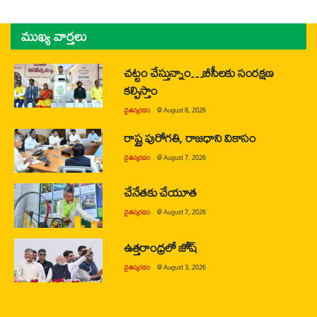
ముఖ్య వార్తలు
చట్టం చేస్తున్నాం…బీసీలకు సంరక్షణ
కల్పిస్తాం
చైతన్యరధం
@
August 8, 2026
రాష్ట్ర పురోగతి, రాజధాని వికాసం
చైతన్యరధం
@
August 7, 2026
చేనేతకు చేయూత
చైతన్యరధం
@
August 7, 2026
ఉత్తరాంధ్రలో జోష్
చైతన్యరధం
@
August 3, 2026