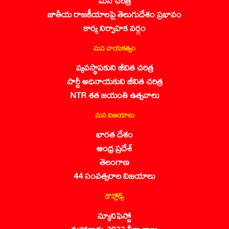
మన చరిత్ర
జాతీయ రాజకీయాలపై తెలుగుదేశం ప్రభావం
కార్య నిర్వాహక వర్గం
మన నాయకత్వం
వ్యవస్థాపకుని జీవిత చరిత్ర
పార్టీ అధినాయకుని జీవిత చరిత్ర
NTR శత జయంతి ఉత్సవాలు
మన విజయాలు
భారత దేశం
ఆంధ్ర ప్రదేశ్
తెలంగాణ
44 సంవత్సరాల విజయాలు
డౌన్లోడ్స్
మ్యానిఫెస్టో