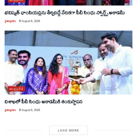
భవిష్యత్ ఛాంపియన్లను తీర్చిదిద్దే వేదికగా పీవీ సింధు స్పోర్ట్స్ అకాడమీ
చైతన్యరధం
@
August 6, 2026
ఆంధ్రప్రదేశ్
విశాఖలో పీవీ సింధు అకాడమీకి శంకుస్థాపన
చైతన్యరధం
@
August 6, 2026
LOAD MORE