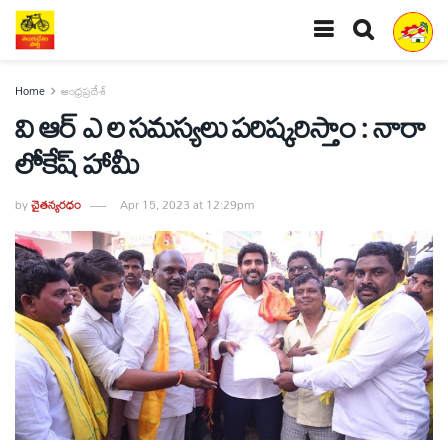
Home
ఆంధ్రప్రదేశ్
వి ఆర్ ఎ ల సమస్యలు పరిష్కరిస్తాం : నారా
లోకేష్ హామీ
by
చైతన్యరధం
Apr 15, 2023 at 12:29pm