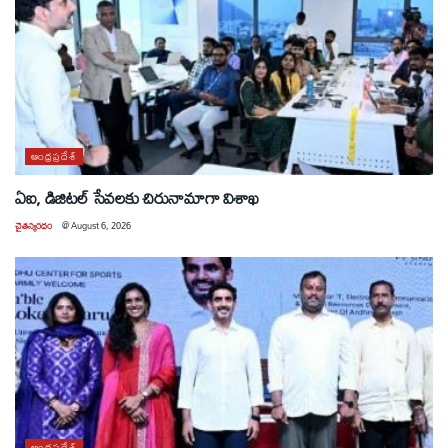
ఆంధ్రప్రదేశ్
ఏఐ, డిజిటల్ సేవలకు చిరునామాగా విశాఖ
చైతన్యరధం
@
August 6, 2026
ఆంధ్రప్రదేశ్