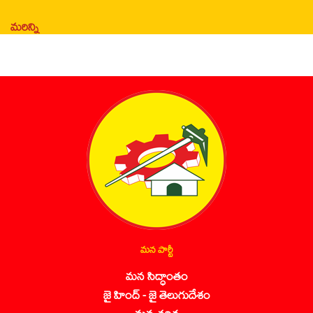
మరిన్ని
మన పార్టీ
మన సిద్ధాంతం
జై హింద్ - జై తెలుగుదేశం