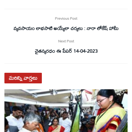
Previous Post
వ్యవసాయం లాభసాటి అయ్యేలా చర్యలు : నారా లోకేష్ హామీ
Next Post
చైతన్యరధం ఈ పేపర్ 14-04-2023
మరిన్ని
వార్తలు