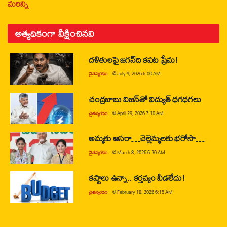
మరిన్ని
అత్యధికంగా వీక్షించినవి
దళితులపై జగన్‌ది కపట ప్రేమ!
చైతన్యరధం
@
July 9, 2026 6:00 AM
చంద్రబాబు విజన్‌తో విద్యుత్ ధగధగలు
చైతన్యరధం
@
April 29, 2026 7:10 AM
అమ్మకు ఆసరా…చెల్లెమ్మలకు భరోసా…
చైతన్యరధం
@
March 8, 2026 6:30 AM
కష్టాలు ఉన్నా.. కర్తవ్యం వీడలేదు!
చైతన్యరధం
@
February 18, 2026 6:15 AM