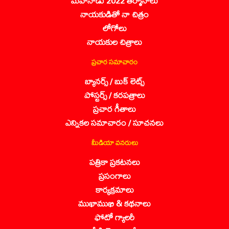
మహానాడు 2022 తీర్మానాలు
నాయకుడితో నా చిత్రం
లోగోలు
నాయకుల చిత్రాలు
ప్రచార సమాచారం
బ్యానర్స్ / బుక్ లెట్స్
పోస్టర్స్ / కరపత్రాలు
ప్రచార గీతాలు
ఎన్నికల సమాచారం / సూచనలు
మీడియా వనరులు
పత్రికా ప్రకటనలు
ప్రసంగాలు
కార్యక్రమాలు
ముఖాముఖి & కథనాలు
ఫోటో గ్యాలరీ