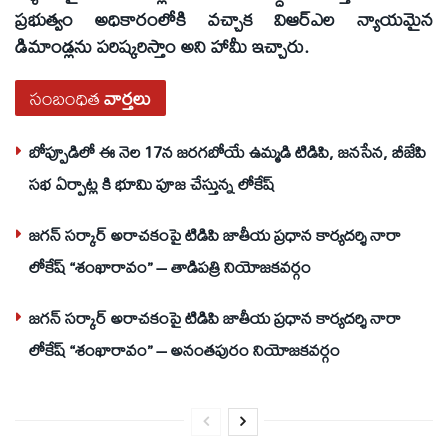
ప్రభుత్వం అధికారంలోకి వచ్చాక విఆర్ఎల న్యాయమైన
డిమాండ్లను పరిష్కరిస్తాం అని హామీ ఇచ్చారు.
సంబంధిత
వార్తలు
బోప్పూడిలో ఈ నెల 17న జరగబోయే ఉమ్మడి టిడిపి, జనసేన, బీజేపి
సభ ఏర్పాట్ల కి భూమి పూజ చేస్తున్న లోకేష్
జగన్ సర్కార్ అరాచకంపై టిడిపి జాతీయ ప్రధాన కార్యదర్శి నారా
లోకేష్ “శంఖారావం” – తాడిపత్రి నియోజకవర్గం
జగన్ సర్కార్ అరాచకంపై టిడిపి జాతీయ ప్రధాన కార్యదర్శి నారా
లోకేష్ “శంఖారావం” – అనంతపురం నియోజకవర్గం