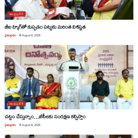
ఆంధ్రప్రదేశ్
జీఐ ట్యాగ్‌తో కుప్పడం పట్టుకు మరింత విశిష్టత
చైతన్యరధం
@
August 8, 2026
ఆంధ్రప్రదేశ్
చట్టం చేస్తున్నాం…బీసీలకు సంరక్షణ కల్పిస్తాం
చైతన్యరధం
@
August 8, 2026