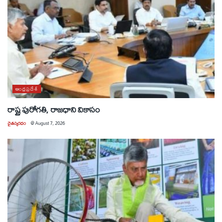
ఆంధ్రప్రదేశ్
రాష్ట్ర పురోగతి, రాజధాని వికాసం
చైతన్యరధం
@
August 7, 2026