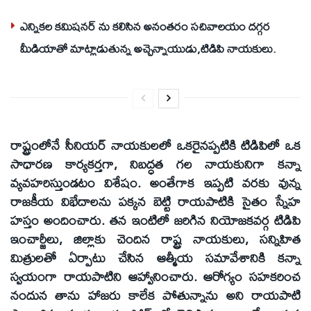
ఎన్నికల కమిషనర్ ను కలిసిన అనంతరం సచివాలయం దగ్గర
మీడియాతో మాట్లాడుతున్న అచ్చెన్నాయుడు,టిడిపి నాయకులు.
రాష్ట్రంలోనే సీనియర్ నాయకులలో ఒకరైనప్పటికి టిడిపిలో ఒక
సాధారణ కార్యకర్తగా, నిబద్ధత గల నాయకునిగా కన్నా
వ్యవహరిస్తుండటం విశేషం. అంతేగాక ఇప్పటి వరకు వున్న
రాజకీయ విభేదాలను పక్కన బెట్టి రాయపాటికి సైతం స్నేహ
హస్తం అందించారు. తన ఇంటిలో జరిగిన నియోజకవర్గ టిడిపి
ఇంచార్జీలు, జిల్లాకు చెందిన రాష్ట్ర నాయకులు, సన్నిహిత
మిత్రులతో ఏర్పాటు చేసిన ఆత్మీయ సమావేశానికి కన్నా
స్వయంగా రాయపాటిని ఆహ్వానించారు. ఆరోగ్యం సహకరించ
నందున తాను హాజరు కాలేక పోతున్నాను అని రాయపాటి