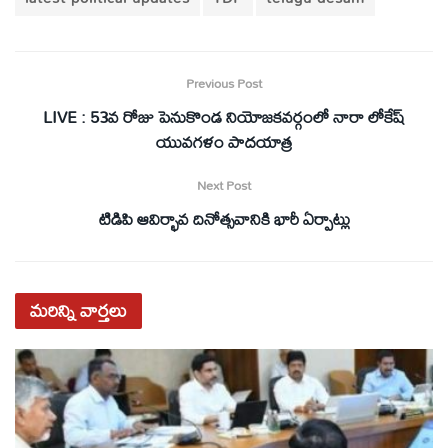
Previous Post
LIVE : 53వ రోజు పెనుకొండ నియోజ‌క‌వ‌ర్గంలో నారా లోకేష్
యువ‌గ‌ళం పాద‌యాత్ర
Next Post
టిడిపి ఆవిర్భావ దినోత్సవానికి భారీ ఏర్పాట్లు
మరిన్ని
వార్తలు