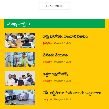
LOAD MORE
ముఖ్య వార్తలు
రాష్ట్ర పురోగతి, రాజధాని వికాసం
చైతన్యరధం
@
August 7, 2026
చేనేతకు చేయూత
చైతన్యరధం
@
August 7, 2026
ఉత్తరాంధ్రలో జోష్
చైతన్యరధం
@
August 3, 2026
ఏపీ, ఆస్ట్రేలియా మధ్య నాలుగు ఒప్పందాలు
చైతన్యరధం
@
August 3, 2026