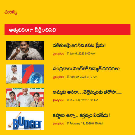
మరిన్ని
అత్యధికంగా వీక్షించినవి
దళితులపై జగన్‌ది కపట ప్రేమ!
చైతన్యరధం
@
July 9, 2026 6:00 AM
చంద్రబాబు విజన్‌తో విద్యుత్ ధగధగలు
చైతన్యరధం
@
April 29, 2026 7:10 AM
అమ్మకు ఆసరా…చెల్లెమ్మలకు భరోసా…
చైతన్యరధం
@
March 8, 2026 6:30 AM
కష్టాలు ఉన్నా.. కర్తవ్యం వీడలేదు!
చైతన్యరధం
@
February 18, 2026 6:15 AM