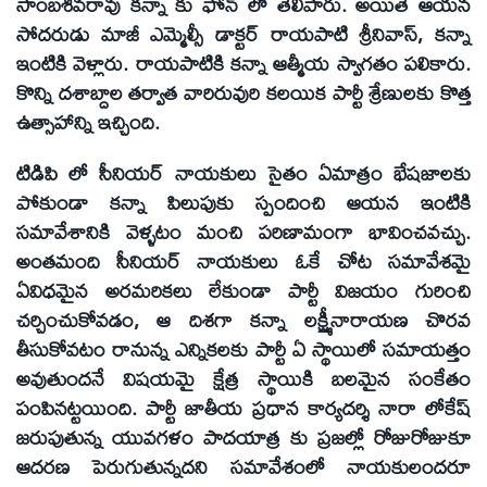
సాంబశివరావు కన్నా కు ఫోన్ లో తెలిపారు. అయితే ఆయన
సోదరుడు మాజీ ఎమ్మెల్సీ డాక్టర్ రాయపాటి శ్రీనివాస్, కన్నా
ఇంటికి వెళ్లారు. రాయపాటికి కన్నా ఆత్మీయ స్వాగతం పలికారు.
కొన్ని దశాబ్దాల తర్వాత వారిరువురి కలయిక పార్టీ శ్రేణులకు కొత్త
ఉత్సాహాన్ని ఇచ్చింది.
టిడిపి లో సీనియర్ నాయకులు సైతం ఏమాత్రం భేషజాలకు
పోకుండా కన్నా పిలుపుకు స్పందించి ఆయన ఇంటికి
సమావేశానికి వెళ్ళటం మంచి పరిణామంగా భావించవచ్చు.
అంతమంది సీనియర్ నాయకులు ఓకే చోట సమావేశమై
ఏవిధమైన అరమరికలు లేకుండా పార్టీ విజయం గురించి
చర్చించుకోవడం, ఆ దిశగా కన్నా లక్ష్మీనారాయణ చొరవ
తీసుకోవటం రానున్న ఎన్నికలకు పార్టీ ఏ స్థాయిలో సమాయత్తం
అవుతుందనే విషయమై క్షేత్ర స్థాయికి బలమైన సంకేతం
పంపినట్టయింది. పార్టీ జాతీయ ప్రధాన కార్యదర్శి నారా లోకేష్
జరుపుతున్న యువగళం పాదయాత్ర కు ప్రజల్లో రోజురోజుకూ
ఆదరణ పెరుగుతున్నదని సమావేశంలో నాయకులందరూ