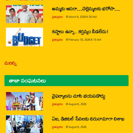
అమ్మకు ఆసరా…చెల్లెమ్మలకు భరోసా…
చైతన్యరధం
@
March 8, 2026 6:30 AM
కష్టాలు ఉన్నా.. కర్తవ్యం వీడలేదు!
చైతన్యరధం
@
February 18, 2026 6:15 AM
మరిన్ని
తాజా సంఘటనలు
వైఫల్యాలను చూసి భయపడొద్దు
చైతన్యరధం
@
August 6, 2026
ఏఐ, డిజిటల్ సేవలకు చిరునామాగా విశాఖ
చైతన్యరధం
@
August 6, 2026