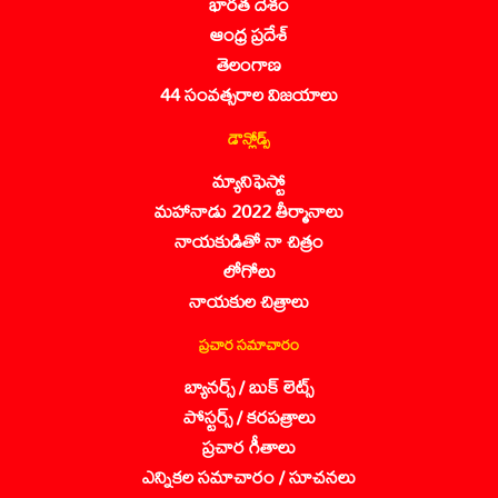
భారత దేశం
ఆంధ్ర ప్రదేశ్
తెలంగాణ
44 సంవత్సరాల విజయాలు
డౌన్లోడ్స్
మ్యానిఫెస్టో
మహానాడు 2022 తీర్మానాలు
నాయకుడితో నా చిత్రం
లోగోలు
నాయకుల చిత్రాలు
ప్రచార సమాచారం
బ్యానర్స్ / బుక్ లెట్స్
పోస్టర్స్ / కరపత్రాలు
ప్రచార గీతాలు
ఎన్నికల సమాచారం / సూచనలు