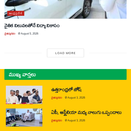
ఆంధ్రప్రదేశ్
నైతిక విలువలతోనే విద్యా వికాసం
చైతన్యరధం
@
August 5, 2026
LOAD MORE
ముఖ్య వార్తలు
ఉత్తరాంధ్రలో జోష్
చైతన్యరధం
@
August 3, 2026
ఏపీ, ఆస్ట్రేలియా మధ్య నాలుగు ఒప్పందాలు
చైతన్యరధం
@
August 3, 2026