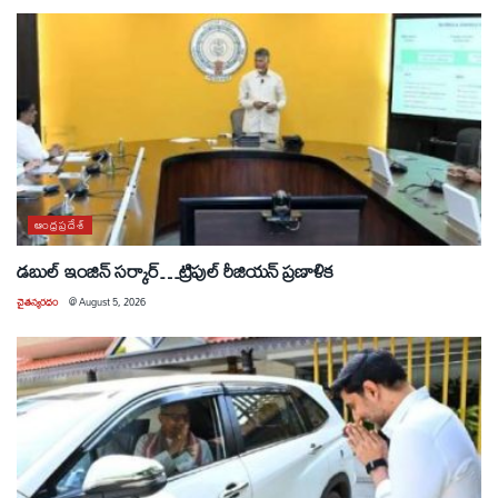
ఆంధ్రప్రదేశ్
డబుల్ ఇంజిన్ సర్కార్…ట్రిపుల్ రీజియన్ ప్రణాళిక
చైతన్యరధం
@
August 5, 2026