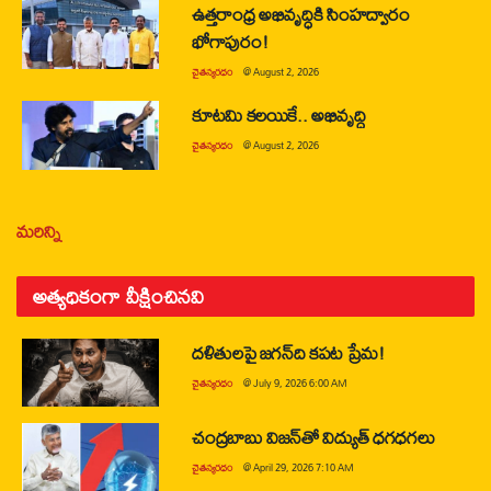
ఉత్తరాంధ్ర అభివృద్ధికి సింహద్వారం
భోగాపురం!
చైతన్యరధం
@
August 2, 2026
కూటమి కలయికే.. అభివృద్ధి
చైతన్యరధం
@
August 2, 2026
మరిన్ని
అత్యధికంగా వీక్షించినవి
దళితులపై జగన్‌ది కపట ప్రేమ!
చైతన్యరధం
@
July 9, 2026 6:00 AM
చంద్రబాబు విజన్‌తో విద్యుత్ ధగధగలు
చైతన్యరధం
@
April 29, 2026 7:10 AM