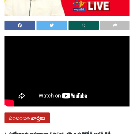
సంబంధిత
వార్తలు
ప్రలోభాలకు దిగజారినా ఓటమిని తప్పించుకోలేవ్ జగన్ రెడ్డీ –