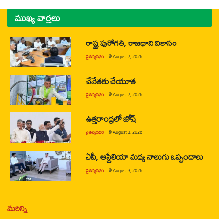
ముఖ్య వార్తలు
రాష్ట్ర పురోగతి, రాజధాని వికాసం
చైతన్యరధం
@
August 7, 2026
చేనేతకు చేయూత
చైతన్యరధం
@
August 7, 2026
ఉత్తరాంధ్రలో జోష్
చైతన్యరధం
@
August 3, 2026
ఏపీ, ఆస్ట్రేలియా మధ్య నాలుగు ఒప్పందాలు
చైతన్యరధం
@
August 3, 2026
మరిన్ని