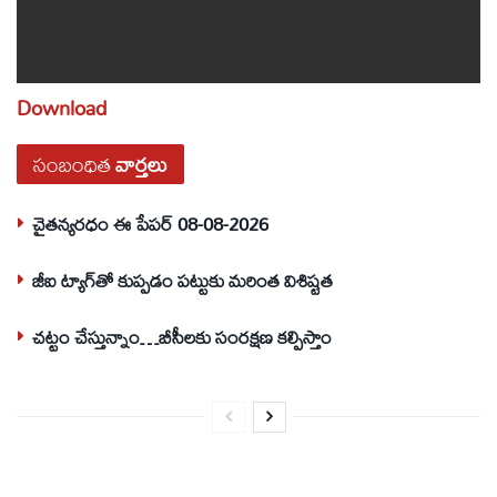
Download
సంబంధిత
వార్తలు
చైతన్యరధం ఈ పేపర్ 08-08-2026
జీఐ ట్యాగ్‌తో కుప్పడం పట్టుకు మరింత విశిష్టత
చట్టం చేస్తున్నాం…బీసీలకు సంరక్షణ కల్పిస్తాం