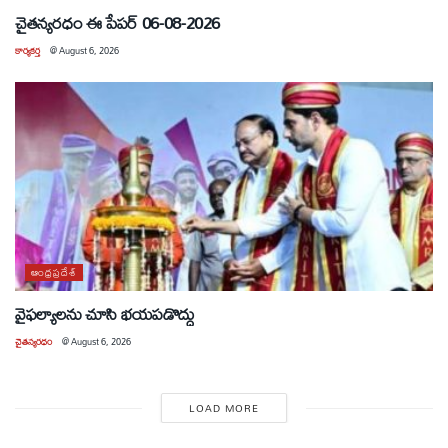
చైతన్యరధం ఈ పేపర్ 06-08-2026
కార్యకర్త
@
August 6, 2026
ఆంధ్రప్రదేశ్
వైఫల్యాలను చూసి భయపడొద్దు
చైతన్యరధం
@
August 6, 2026
LOAD MORE