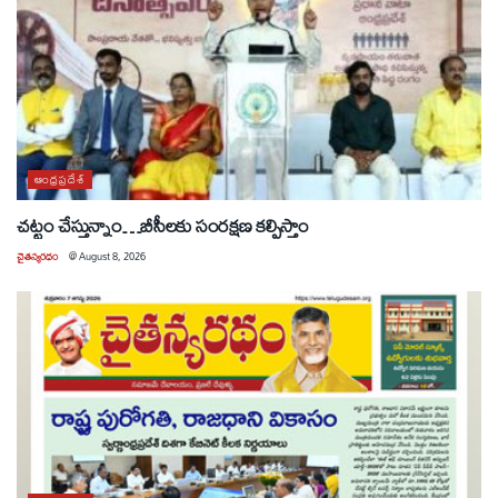
ఆంధ్రప్రదేశ్
చట్టం చేస్తున్నాం…బీసీలకు సంరక్షణ కల్పిస్తాం
చైతన్యరధం
@
August 8, 2026