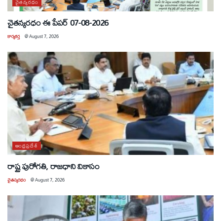
చైతన్యరధం
చైతన్యరధం ఈ పేపర్ 07-08-2026
కార్యకర్త
@
August 7, 2026
ఆంధ్రప్రదేశ్
రాష్ట్ర పురోగతి, రాజధాని వికాసం
చైతన్యరధం
@
August 7, 2026