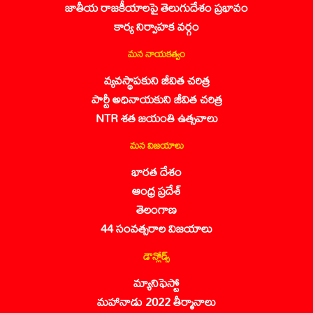
జాతీయ రాజకీయాలపై తెలుగుదేశం ప్రభావం
కార్య నిర్వాహక వర్గం
మన నాయకత్వం
వ్యవస్థాపకుని జీవిత చరిత్ర
పార్టీ అధినాయకుని జీవిత చరిత్ర
NTR శత జయంతి ఉత్సవాలు
మన విజయాలు
భారత దేశం
ఆంధ్ర ప్రదేశ్
తెలంగాణ
44 సంవత్సరాల విజయాలు
డౌన్లోడ్స్
మ్యానిఫెస్టో
మహానాడు 2022 తీర్మానాలు