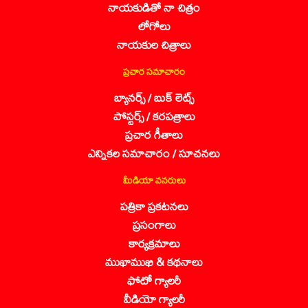
నాయకుడితో నా చిత్రం
లోగోలు
నాయకుల చిత్రాలు
ప్రచార సమాచారం
బ్యానర్స్ / బుక్ లెట్స్
పోస్టర్స్ / కరపత్రాలు
ప్రచార గీతాలు
ఎన్నికల సమాచారం / సూచనలు
మీడియా వనరులు
పత్రికా ప్రకటనలు
ప్రసంగాలు
కార్యక్రమాలు
ముఖాముఖి & కథనాలు
ఫోటో గ్యాలరీ
వీడియో గ్యాలరీ