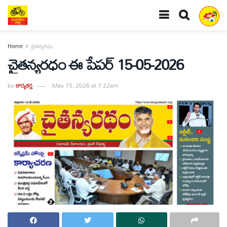
Home
చైతన్యరధం
చైతన్యరధం ఈ పేపర్ 15-05-2026
by
కార్యకర్త
May 15, 2026 at 7:22am