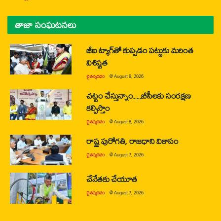
తాజా సంఘటనలు
జీఐ ట్యాగ్‌తో కుప్పడం పట్టుకు మరింత
విశిష్టత
చైతన్యరధం
@
August 8, 2026
చట్టం చేస్తున్నాం…బీసీలకు సంరక్షణ
కల్పిస్తాం
చైతన్యరధం
@
August 8, 2026
రాష్ట్ర పురోగతి, రాజధాని వికాసం
చైతన్యరధం
@
August 7, 2026
చేనేతకు చేయూత
చైతన్యరధం
@
August 7, 2026