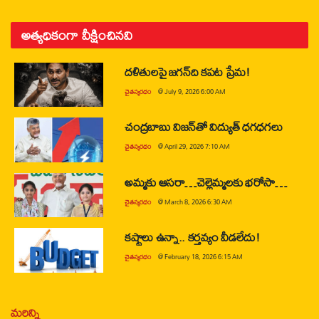
అత్యధికంగా వీక్షించినవి
దళితులపై జగన్‌ది కపట ప్రేమ!
చైతన్యరధం
@
July 9, 2026 6:00 AM
చంద్రబాబు విజన్‌తో విద్యుత్ ధగధగలు
చైతన్యరధం
@
April 29, 2026 7:10 AM
అమ్మకు ఆసరా…చెల్లెమ్మలకు భరోసా…
చైతన్యరధం
@
March 8, 2026 6:30 AM
కష్టాలు ఉన్నా.. కర్తవ్యం వీడలేదు!
చైతన్యరధం
@
February 18, 2026 6:15 AM
మరిన్ని