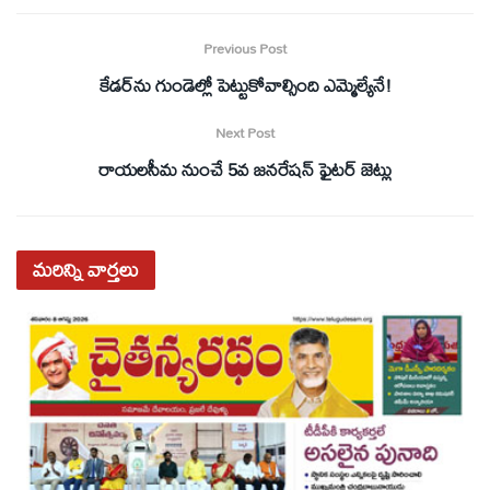
Previous Post
కేడర్‌ను గుండెల్లో పెట్టుకోవాల్సింది ఎమ్మెల్యేనే!
Next Post
రాయలసీమ నుంచే 5వ జనరేషన్ ఫైటర్ జెట్లు
మరిన్ని
వార్తలు