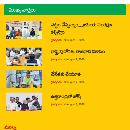
ముఖ్య వార్తలు
చట్టం చేస్తున్నాం…బీసీలకు సంరక్షణ
కల్పిస్తాం
చైతన్యరధం
@
August 8, 2026
రాష్ట్ర పురోగతి, రాజధాని వికాసం
చైతన్యరధం
@
August 7, 2026
చేనేతకు చేయూత
చైతన్యరధం
@
August 7, 2026
ఉత్తరాంధ్రలో జోష్
చైతన్యరధం
@
August 3, 2026
మరిన్ని