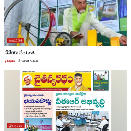
ఆంధ్రప్రదేశ్
చేనేతకు చేయూత
చైతన్యరధం
@
August 7, 2026
చైతన్యరధం