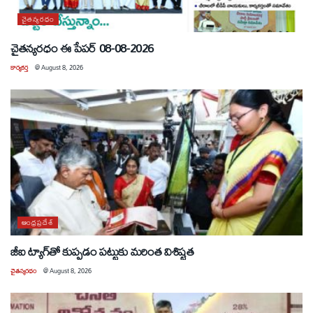
చైతన్యరధం
చైతన్యరధం ఈ పేపర్ 08-08-2026
కార్యకర్త
@
August 8, 2026
ఆంధ్రప్రదేశ్
జీఐ ట్యాగ్‌తో కుప్పడం పట్టుకు మరింత విశిష్టత
చైతన్యరధం
@
August 8, 2026