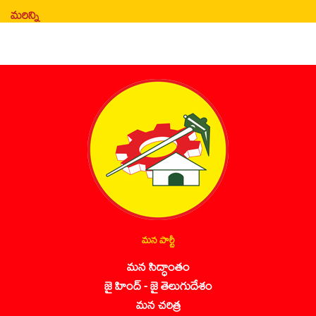
మరిన్ని
మన పార్టీ
మన సిద్ధాంతం
జై హింద్ - జై తెలుగుదేశం
మన చరిత్ర