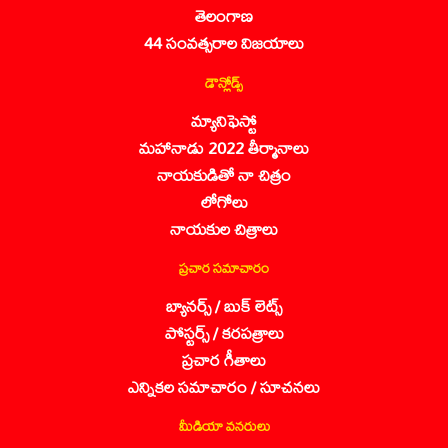
తెలంగాణ
44 సంవత్సరాల విజయాలు
డౌన్లోడ్స్
మ్యానిఫెస్టో
మహానాడు 2022 తీర్మానాలు
నాయకుడితో నా చిత్రం
లోగోలు
నాయకుల చిత్రాలు
ప్రచార సమాచారం
బ్యానర్స్ / బుక్ లెట్స్
పోస్టర్స్ / కరపత్రాలు
ప్రచార గీతాలు
ఎన్నికల సమాచారం / సూచనలు
మీడియా వనరులు