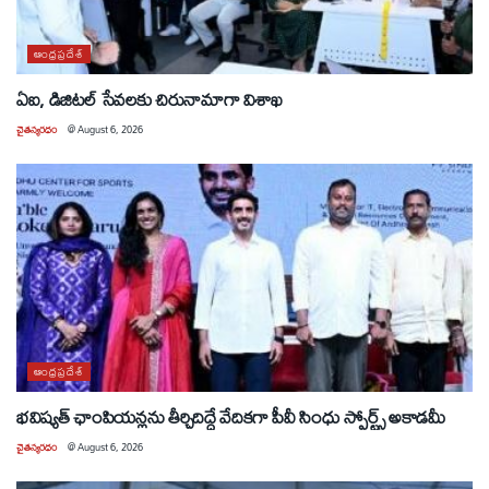
ఆంధ్రప్రదేశ్
ఏఐ, డిజిటల్ సేవలకు చిరునామాగా విశాఖ
చైతన్యరధం
@
August 6, 2026
ఆంధ్రప్రదేశ్
భవిష్యత్ ఛాంపియన్లను తీర్చిదిద్దే వేదికగా పీవీ సింధు స్పోర్ట్స్ అకాడమీ
చైతన్యరధం
@
August 6, 2026