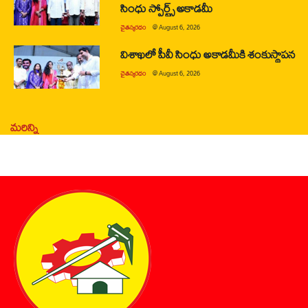
సింధు స్పోర్ట్స్ అకాడమీ
చైతన్యరధం
@
August 6, 2026
విశాఖలో పీవీ సింధు అకాడమీకి శంకుస్థాపన
చైతన్యరధం
@
August 6, 2026
మరిన్ని