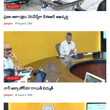
ఆంధ్రప్రదేశ్
ప్రజల ఆకాంక్షలు నెరవేర్చేలా వీఈఆర్ అభివృద్ధి
చైతన్యరధం
@
August 6, 2026
ఆంధ్రప్రదేశ్
నాన్ ఆక్వా జోన్‌కూ రాయితీ విద్యుత్
చైతన్యరధం
@
August 5, 2026