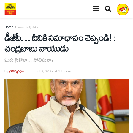
Home
తాజా సంఘటనలు
డీజీపీ… దీనికి సమాధానం చెప్పండి! :
చంద్రబాబు నాయుడు
మీరు సైకోలా... పోలీసులా?
by
చైతన్యరధం
Jul 2, 2022 at 11:57am