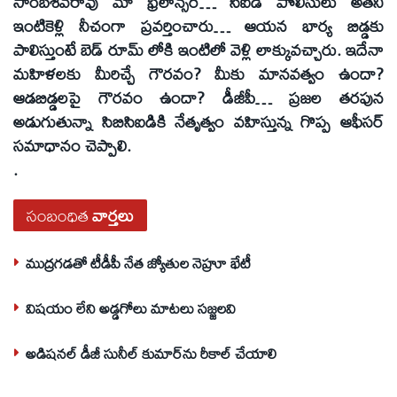
సాంబశివరావు మా ఫ్రీలాన్సర్‌… సిఐడి పోలీసులు అతని
ఇంటికెళ్లి నీచంగా ప్రవర్తించారు… ఆయన భార్య బిడ్డకు
పాలిస్తుంటే బెడ్‌ రూమ్‌ లోకి ఇంటిలో వెళ్లి లాక్కువచ్చారు. ఇదేనా
మహిళలకు మీరిచ్చే గౌరవం? మీకు మానవత్వం ఉందా?
ఆడబిడ్డలపై గౌరవం ఉందా? డీజీపీ… ప్రజల తరపున
అడుగుతున్నా సిబిసిఐడికి నేతృత్వం వహిస్తున్న గొప్ప ఆఫీసర్‌
సమాధానం చెప్పాలి.
.
సంబంధిత
వార్తలు
ముద్రగడతో టీడీపీ నేత జ్యోతుల నెహ్రూ భేటీ
విషయం లేని అడ్డగోలు మాటలు సజ్జలవి
అడిషనల్‌ డీజీ సునీల్‌ కుమార్‌ను రీకాల్‌ చేయాలి