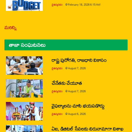
చైతన్యరధం
@
February 18, 2026 6:15 AM
మరిన్ని
తాజా సంఘటనలు
రాష్ట్ర పురోగతి, రాజధాని వికాసం
చైతన్యరధం
@
August 7, 2026
చేనేతకు చేయూత
చైతన్యరధం
@
August 7, 2026
వైఫల్యాలను చూసి భయపడొద్దు
చైతన్యరధం
@
August 6, 2026
ఏఐ, డిజిటల్ సేవలకు చిరునామాగా విశాఖ