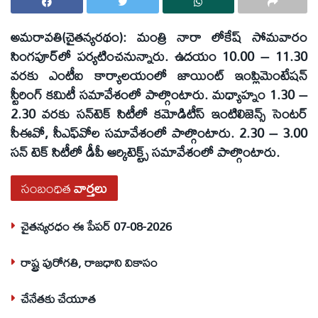
అమరావతి(చైతన్యరథం): మంత్రి నారా లోకేష్ సోమవారం
సింగపూర్‌లో పర్యటించనున్నారు. ఉదయం 10.00 – 11.30
వరకు ఎంటీఐ కార్యాలయంలో జాయింట్ ఇంప్లిమెంటేషన్
స్టీరింగ్ కమిటీ సమావేశంలో పాల్గొంటారు. మధ్యాహ్నం 1.30 –
2.30 వరకు సన్‌టెక్ సిటీలో కమోడిటీస్ ఇంటిలిజెన్స్ సెంటర్
సీఈవో, సీఎఫ్‌వోల సమావేశంలో పాల్గొంటారు. 2.30 – 3.00
సన్ టెక్ సిటీలో డీపీ ఆర్కిటెక్ట్స్ సమావేశంలో పాల్గొంటారు.
సంబంధిత
వార్తలు
చైతన్యరధం ఈ పేపర్ 07-08-2026
రాష్ట్ర పురోగతి, రాజధాని వికాసం
చేనేతకు చేయూత