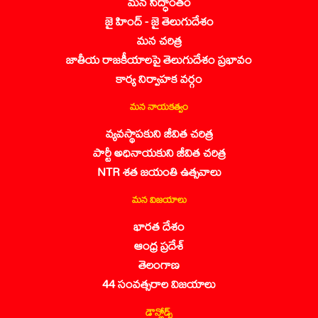
మన సిద్ధాంతం
జై హింద్ - జై తెలుగుదేశం
మన చరిత్ర
జాతీయ రాజకీయాలపై తెలుగుదేశం ప్రభావం
కార్య నిర్వాహక వర్గం
మన నాయకత్వం
వ్యవస్థాపకుని జీవిత చరిత్ర
పార్టీ అధినాయకుని జీవిత చరిత్ర
NTR శత జయంతి ఉత్సవాలు
మన విజయాలు
భారత దేశం
ఆంధ్ర ప్రదేశ్
తెలంగాణ
44 సంవత్సరాల విజయాలు
డౌన్లోడ్స్