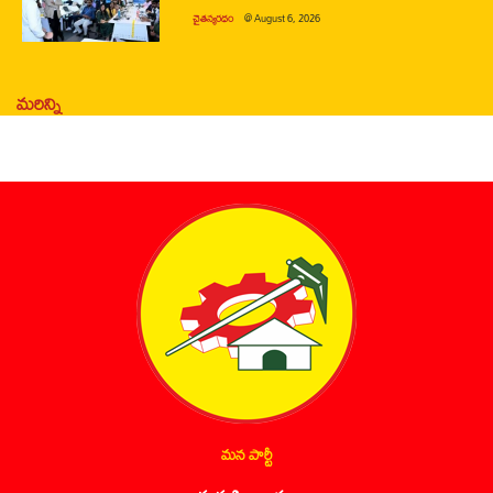
చైతన్యరధం
@
August 6, 2026
మరిన్ని
మన పార్టీ