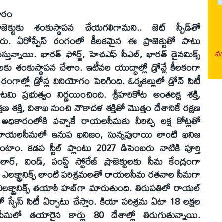
కారం
క్టుకు శంకుస్థాపన చేయగలిగామని.. జెట్ స్పీడ్‌తో
రు. ఏరోస్పేస్ రంగంలో కీలకమైన ఈ ప్రాజెక్టుతో పాటు
 వస్తున్నాయి. భారత్ ఫోర్జ్, హెచఎఫ్ సీఎల్, భారత్ డైనమిక్స్
మర
టీలకు శంకుస్థాపన చేశాం. ఇటీవల యుద్ధాల్లో డ్రోన్లే కీలకంగా
లో డ్రోన్ల వినియోగం పెరిగింది. ఓర్వకల్లులో డ్రోన్ సిటీ
మి ప్రభుత్వం నిర్ణయించింది. శ్రీహరికోట అంతరిక్ష శక్తి,
క్షణ శక్తి, విశాఖ నుంచి నౌకాదళ శక్తితో మొత్తం దేశానికే రక్షణ
ధికారంలోకి వచ్చాకే రాయలసీమకు నీరిచ్చి లక్ష కోట్లతో
నాం. రాయలసీమలో ఇనుప ఖనిజం, సున్నపురాయి లాంటి ఖనిజ
టాం. కడప స్టీల్ ప్లాంటు 2027 డిసెంబరు నాటికి పూర్తి
సోలార్, విండ్, పంప్డ్ స్టోరేజ్ ప్రాజెక్టులకు సీమ కేంద్రంగా
పేస్, ఎలక్ట్రానిక్స్ లాంటి పరిశ్రమలతో రాయలసీమ రతనాల సీమగా
డ్ ఎలక్ట్రానిక్స్ తయారీ హబ్‌గా మారుతుంది. తిరుపతిలో రాయల్
ంలో స్పేస్ సిటీ ఏర్పాటు చేస్తాం. కియా పరిశ్రమ ఏటా 18 లక్షల
సీమలో తయారైన కార్లు 80 దేశాల్లో తిరుగుతున్నాయి.