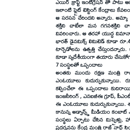
ఎయిర్ క్రాఫ్ట్ ఇంటిగ్రేషన్ తో పాటు ఆ
ఇలాంటి ఫ్లైట్ టెస్టింగ్ కేంద్రాలు కే
ఆ సరసన చేరిందని అన్నారు. అమ్కా 
శక్తిని చాటేలా మన గగనశక్తిని చా
వివరించారు. ఆ తరహా యుద్ధ విమానా
భారత్ డైనమిక్స్ లిమిటెడ్ కూడా రూ
టార్పెడోలను ఉత్పత్తి చేస్తుందన్న
కూడా స్వదేశీయంగా తయారు చేసుకోగ
7 సంస్థలతో ఒప్పందాలు
అంతకు ముందు రక్షణ మంత్రి రాజ్
ఎంఓయూలు కుదుర్చుకున్నాయి. రూ
కల్పించేలా ఈ ఒప్పందాలు కుదిరాయి.
ఇంజనీరింగ్ , ఎనఐబీఈ గ్రూప్, పీఎంటీ డిఫ
ఈ ఎంఓయూలు కుదుర్చుకున్నాయి. శంకుస
కానున్న అడ్వాన్స్డ్ మీడియం కంబాట్ 
సంస్థలు ఏర్పాటు చేసిన మిస్సైళ్లు,
ప్రదర్శనను కేంద్ర మంత్రి రాజ్ నాధ్ 