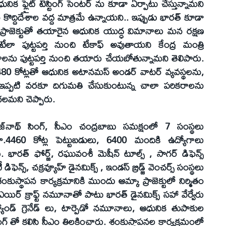
ధునిక ఫ్లైట్ టెస్టింగ్ సెంటర్ ను కూడా ఏర్పాటు చేస్తున్నామని
వలం కొద్దిదేశాల వద్ద మాత్రమే ఉన్నాయని.. ఇప్పుడు భారత్ కూడా
ప్రాజెక్టుతో తయారైన ఆధునిక యుద్ధ విమానాలు మన రక్షణ
టేలా పుట్టపర్తి నుంచి టేకాఫ్ అవుతాయని కేంద్ర మంత్రి
లను పుట్టపర్తి నుంచి తయారు చేయబోతున్నామని తెలిపారు.
.480 కోట్లతో ఆధునిక అటానమస్ అండర్ వాటర్ వ్యవస్థలను,
ారు. ఇప్పటి వరకూ దిగుమతి చేసుకుంటున్న చాలా పరికరాలను
లమని చెప్పారు.
‌నాథ్ సింగ్, సీఎం చంద్రబాబు సమక్షంలో 7 సంస్థలు
.4460 కోట్ల పెట్టుబడులు, 6400 మందికి ఉద్యోగాలు
 భారత్ ఫోర్జ్, రఘువంశీ మెషీన్ టూల్స్ , సాగర్ డిఫెన్స్
ెన్స్, చక్రవ్యూహ్ డైనమిక్స్ , ఇండస్ బ్రిడ్జ్ వెంచర్స్ సంస్థలు
్థాపన కార్యక్రమానికి ముందు ఆమ్కా ప్రాజెక్టులో నిర్మితం
ఎయిర్ క్రాఫ్ట్ నమూనాతో పాటు భారత్ డైనమిక్స్ సహా వేర్వేరు
 హ్యాండ్ గ్రెనేడ్ లు, టార్పెడో నమూనాలు, ఆధునిక తుపాకుల
సింగ్ తో కలిసి సీఎం తిలకించారు. శంకుస్థాపనల కార్యక్రమంలో