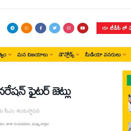
టీడీపీ లో 
్వం
మన విజయాలు
డౌన్లోడ్స్
మీడియా వనరులు
షన్ ఫైటర్ జెట్లు
్టుకు సీఎం శంకుస్థాపన
రధం
,
తాజా సంఘటనలు
,
ముఖ్య వార్తలు