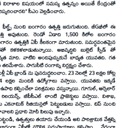
ేశీ విరాళాల విషయంలో సమస్య ఉత్పన్నం అయితే కేంద్రంతో
ిష్కరించారని” సీఎం వెల్లడించారు.
ల్డ్ ఫీల్డ్స్ నుంచి బంగారం ఉత్పత్తి జరుగుతుంది. జీGఖీలో ఈ
త్తి అవుతుంది. రెండో ఏడాది 1,500 కిలోల బంగారం
ంగారం ఉత్పత్తికి ఏపీ కీలకంగా మారుతుంది. సమర్ధవంతమైన
 కళకళలాడుతున్నాయి. అభివృద్ధిని బుల్లెట్ స్పీడ్ తో
 బాధ్యత మాది. వాటిని అందిపుచ్చుకునే బాధ్యత యువతది. గత
ిమేశారు. సాగునీటి రంగాన్ని నిర్లక్ష్యం చేశారు.
లీ ఏపీ బ్రాండ్ ను పునరుద్ధరించాం. 23 నెలల్లో 23 లక్షల కోట్ల
 24 లక్షల మందికి ఉద్యోగాలు వస్తాయి. యువతకు ఇక్కడే
పాధి కల్పించేలా పరిశ్రమలు వస్తున్నాయి. గూగుల్, ఆర్సెలార్
. రిలయన్స్, బీపీసీఎల్ లాంటి ప్రాజెక్టులు వస్తాయి. విశాఖ,
ఎకనామిక్ రీజియన్లలో పెట్టుబడులు వస్తాయి. చిప్ నుంచి
లని ప్రధాని మోదీ పిలుపు ఇచ్చారు.
ట్టండి, ఉత్పత్తులు తయారు చేయండి అని పారిశ్రామిక వేత్తల్ని
ధిలో భాగంగా ఏపీలో మౌలిక సదుపాయాలు కల్పిస్తాం… వేగంగా