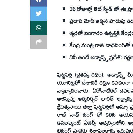
36 రోజుల్లో జెట్ స్పీడ్ లో ఈ ప
ప్రధాని మోదీ ఇచ్చిన పొదుపు ఉద
త్వరలో బంగారం ఉత్పత్తికి కేంద్ర
కేంద్ర మంత్రి రాజ్ నాధ్‌సింగ్‌తో
ఏపీ అంటే అడ్వాన్స్డ్ ప్రదేశ్: రక్
పుట్టపర్తి (చైతన్య రథం): అడ్వాన్స్డ్
యూనిట్లతో దేశానికి రక్షణ కవచంగా ఆ
వ్యాఖ్యానించారు. ఏరోనాటికల్ డెవలప్మ
ఆశిస్తున్న ఆత్మనిర్భర్ భారత్ లక్
శ్రీసత్యసాయి జిల్లా పుట్టపర్తిలో ఆమ్కా 
రాజ్ నాధ్ సింగ్ తో కలిసి ఆయన 
డెవలప్మెంట్ ఏజెన్సీ ఆధ్వర్యంలోని అడ్
టెస్టింగ్ ప్రాజెక్టు శిలాఫలకాన్ని ఇర