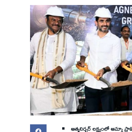
ఆత్మనిర్భర్ లక్ష్యంలో ఆమ్కా ప్ర