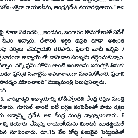
ుగులేని శక్తిగా రాయలసీమ, ఆంధ్రప్రదేశ్ తయారవుతాయి.” అని
నపై కూడా పడిందని…ఇంధనం, బంగారం కొనుగోలుతో విదేశీ
 సీఎం అన్నారు. దేశానికి ఆర్ధిక భద్రత కూడా అత్యంత
 చర్యలు చేపట్టాయని తెలిపారు. ప్రధాని మోదీ ఇచ్చిన 7
లో భాగంగా కాన్వాయ్ లో వాహనాల సంఖ్యను తగ్గించుకున్నాం.
చ్చాం. వర్క్ ఫ్రమ్ హోమ్ లాంటి అంశాలను అమల్లోకి తీసుకు
యుడూ ప్రస్తుత సవాళ్లను అవకాశాలుగా మలచుకోవాలి. ప్రధాని
సారధ్యం వహించాలని” ముఖ్యమంత్రి పిలుపునిచ్చారు.
ింగ్
ఓ చారిత్రాత్మక అధ్యాయాన్ని జోడిస్తోందని కేంద్ర రక్షణ మంత్రి
 చేశారు. గూగుల్ లాంటి ఐటీ దిగ్గజ కంపెనీలతో పాటు రక్షణ
రు అడ్వాన్స్డ్ ప్రదేశ్ అని కేంద్ర మంత్రి వ్యాఖ్యానించారు. 5
ానాల్ని తయారు చేస్తున్న రాయలసీమను మిలటరీ ఇండస్ట్రియల్
 ఆయన సూచించారు. రూ.15 వేల కోట్ల విలువైన పెట్టుబడితో