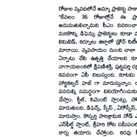
రోజుల వ్యవధిలోనే అమ్కా ప్రాజెక్టు సా
“కేవలం 36 రోజుల్లోనే ఈ ప్రాజె
అనుమతులిచ్చామని సీఎం వివరించా
మరికొన్ని డిఫెన్సు ప్రాజెక్టులు కూడా
లిమిటెడ్, కర్నూలు జిల్లాలో డ్రోన్ సి
మారాయి. వ్యవసాయం నుంచి చాలా రంగాల్
ఏర్పాటు చేసి ఉత్పత్తి చేయాలని కూట
నాగాయలంకలో క్షిపణిశక్తి, పుట్టపర్తి ర
కవచంగా ఏపీ నిలుస్తుంది. కూటమి అ
హార్టికల్చర్ హబ్ గా మారుస్తున్
వనరుల్ని సమర్ధంగా వినియోగించుకుం
చేస్తాం. స్టీల్, సిమెంట్ ప్లాంట్లు, 
మారుతుంది. డిఫెన్స్, స్పేస్ , ఏరోస్
మారుస్తాం. కొప్పర్తి పారిశ్రామిక నో
ఎన్‌ఫీల్డ్ ప్లాంట్, శ్రీహరి కోట సమీప
కార్లు తయారు చేస్తోంది. కరవు 