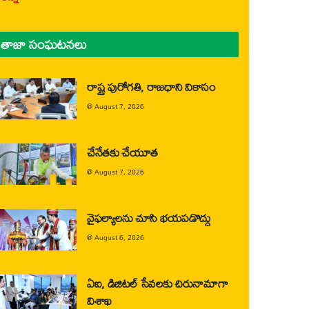
తాజా సంఘటనలు
రాష్ట్ర పురోగతి, రాజధాని వికాసం
@
August 7, 2026
చేనేతకు చేయూత
@
August 7, 2026
వైఫల్యాలను చూసి భయపడొద్దు
@
August 6, 2026
ఏఐ, డిజిటల్ సేవలకు చిరునామాగా
విశాఖ