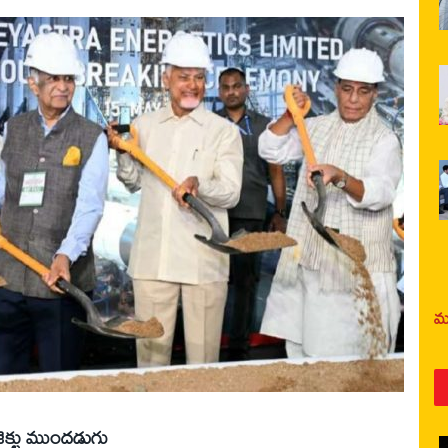
మర
ాజెక్టు ముందడుగు