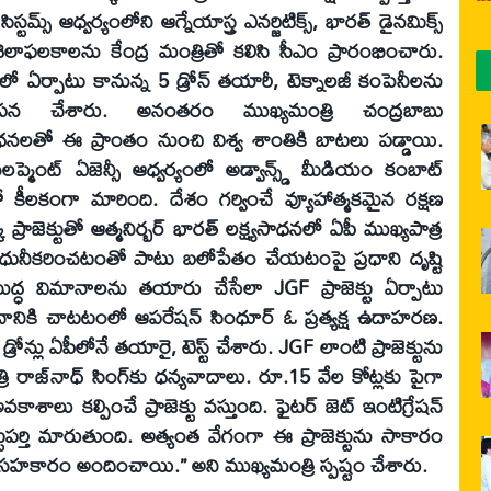
్టమ్స్ ఆధ్వర్యంలోని ఆగ్నేయాస్త్ర ఎనర్జిటిక్స్, భారత్ డైనమిక్స్
 శిలాఫలకాలను కేంద్ర మంత్రితో కలిసి సీఎం ప్రారంభించారు.
సిటీలో ఏర్పాటు కానున్న 5 డ్రోన్ తయారీ, టెక్నాలజీ కంపెనీలను
ాపన చేశారు. అనంతరం ముఖ్యమంత్రి చంద్రబాబు
లతో ఈ ప్రాంతం నుంచి విశ్వ శాంతికి బాటలు పడ్డాయి.
వలప్మెంట్ ఏజెన్సీ ఆధ్వర్యంలో అడ్వాన్స్డ్ మీడియం కంబాట్
ంతో కీలకంగా మారింది. దేశం గర్వించే వ్యూహాత్మకమైన రక్షణ
 ప్రాజెక్టుతో ఆత్మనిర్బర్ భారత్ లక్ష్యసాధనలో ఏపీ ముఖ్యపాత్ర
 ఆధునీకరించటంతో పాటు బలోపేతం చేయటంపై ప్రధాని దృష్టి
యుద్ధ విమానాలను తయారు చేసేలా JGF ప్రాజెక్టు ఏర్పాటు
పంచానికి చాటటంలో ఆపరేషన్ సింధూర్ ఓ ప్రత్యక్ష ఉదాహరణ.
న్లు ఏపీలోనే తయారై, టెస్ట్ చేశారు. JGF లాంటి ప్రాజెక్టును
 రాజ్‌నాధ్ సింగ్‌కు ధన్యవాదాలు. రూ.15 వేల కోట్లకు పైగా
శాలు కల్పించే ప్రాజెక్టు వస్తుంది. ఫైటర్ జెట్ ఇంటిగ్రేషన్
పుట్టపర్తి మారుతుంది. అత్యంత వేగంగా ఈ ప్రాజెక్టును సాకారం
వ సహకారం అందించాయి.” అని ముఖ్యమంత్రి స్పష్టం చేశారు.