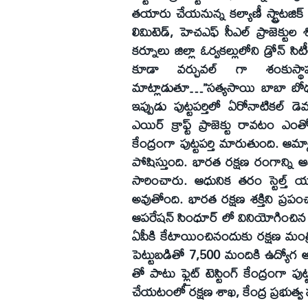
తయారు చేయనున్న కల్యాణీ స్ట్రాటజిక్ సిస
లిమిటెడ్, హెచఎఫ్ సీఎల్ ప్రాజెక్టుల
కర్నూలు జిల్లా ఓర్వకల్లులోని డ్రోన్ 
కూడా వర్చువల్ గా శంకుస్థ
మాట్లాడుతూ…”సత్యసాయి బాబా బోధన
ఇప్పుడు పుట్టపర్తిలో ఏరోనాటికల్ డె
ఎయిర్ క్రాఫ్ట్ ప్రాజెక్టు రావటం ఎ
కేంద్రంగా పుట్టపర్తి మారుతుంది. ఆమ్కా
పోషిస్తుంది. భారత రక్షణ రంగాన్ని
సారించారు. ఆధునిక తరం స్టెల్త్ 
అవుతోంది. భారత రక్షణ శక్తిని ప్ర
ఆపరేషన్ సింధూర్ లో వినియోగించిన డ్రో
ఏపీకి కేటాయించినందుకు రక్షణ మంత్రి
పెట్టుబడితో 7,500 మందికి ఉద్యోగ అవకా
తో పాటు ఫ్లైట్ టెస్టింగ్ కేంద్రంగా 
చేయటంలో రక్షణ శాఖ, కేంద్ర ప్రభుత్