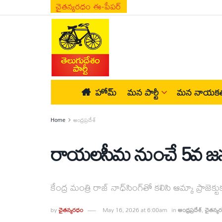
చైతన్యరధం ఈ-పేపర్
హోమ్
మన పార్టీ
మన నాయకత
Home
ఆంధ్రప్రదేశ్
రాయలసీమ నుంచే 5వ జనరే
కేంద్ర మంత్రి రాజ్ నాధ్‌సింగ్‌తో కలిసి ఆమ్కా ప్రాజెక
by
చైతన్యరధం
May 16, 2026 at 6:00am
in
ఆంధ్రప్రదేశ్
,
చైతన్య