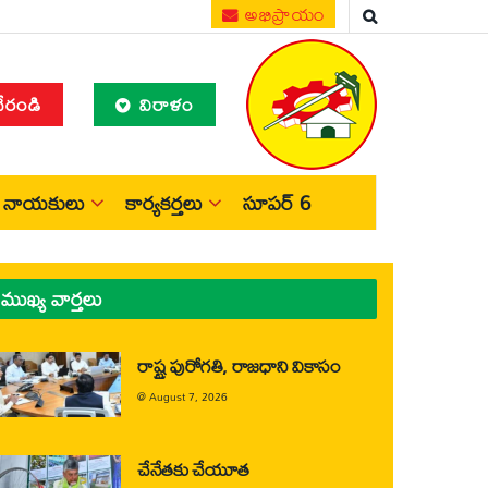
అభిప్రాయం
చేరండి
విరాళం
నాయకులు
కార్యకర్తలు
సూపర్ 6
ముఖ్య వార్తలు
రాష్ట్ర పురోగతి, రాజధాని వికాసం
@
August 7, 2026
చేనేతకు చేయూత