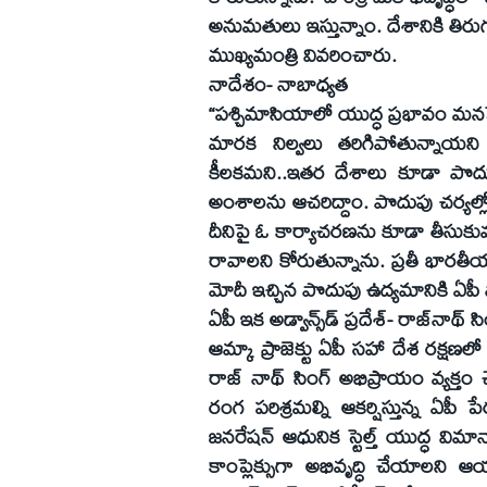
అనుమతులు ఇస్తున్నాం. దేశానికి తిర
ముఖ్యమంత్రి వివరించారు.
నాదేశం- నాబాధ్యత
“పశ్చిమాసియాలో యుద్ధ ప్రభావం మ
మారక నిల్వలు తరిగిపోతున్నాయని
కీలకమని..ఇతర దేశాలు కూడా పొదుపు
అంశాలను ఆచరిద్దాం. పొదుపు చర్యల్
దీనిపై ఓ కార్యాచరణను కూడా తీసుకువ
రావాలని కోరుతున్నాను. ప్రతీ భారతీ
మోదీ ఇచ్చిన పొదుపు ఉద్యమానికి ఏపీ 
ఏపీ ఇక అడ్వాన్స్‌డ్ ప్రదేశ్- రాజ్‌నాథ్ స
ఆమ్కా ప్రాజెక్టు ఏపీ సహా దేశ రక్షణలో 
రాజ్ నాథ్ సింగ్ అభిప్రాయం వ్యక్తం
రంగ పరిశ్రమల్ని ఆకర్షిస్తున్న ఏపీ పే
జనరేషన్ ఆధునిక స్టెల్త్ యుద్ధ విమ
కాంప్లెక్సుగా అభివృద్ధి చేయాలని