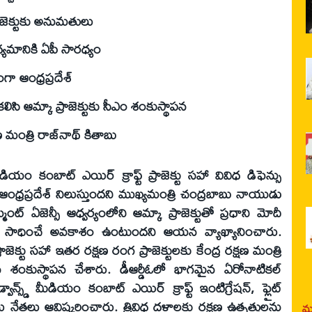
్రాజెక్టుకు అనుమతులు
్యమానికి ఏపీ సారధ్యం
ంగా ఆంధ్రప్రదేశ్
 కలిసి ఆమ్కా ప్రాజెక్టుకు సీఎం శంకుస్థాపన
షణ మంత్రి రాజ్‌నాథ్ కితాబు
 మీడియం కంబాట్ ఎయిర్ క్రాఫ్ట్ ప్రాజెక్టు సహా వివిధ డిఫెన్సు
ంధ్రప్రదేశ్ నిలుస్తుందని ముఖ్యమంత్రి చంద్రబాబు నాయుడు
ెంట్ ఏజెన్సీ ఆధ్వర్యంలోని ఆమ్కా ప్రాజెక్టుతో ప్రధాని మోదీ
ష్యాన్ని సాధించే అవకాశం ఉంటుందని ఆయన వ్యాఖ్యానించారు.
ప్రాజెక్టు సహా ఇతర రక్షణ రంగ ప్రాజెక్టులకు కేంద్ర రక్షణ మంత్రి
శంకుస్థాపన చేశారు. డీఆర్డీఓలో భాగమైన ఏరోనాటికల్
వాన్స్డ్ మీడియం కంబాట్ ఎయిర్ క్రాఫ్ట్ ఇంటిగ్రేషన్, ఫ్లైట్
ువురు నేతలు ఆవిష్కరించారు. త్రివిధ దళాలకు రక్షణ ఉత్పత్తులను
మర