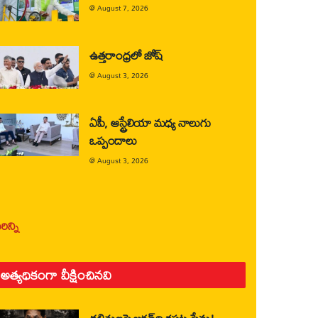
@
August 7, 2026
ఉత్తరాంధ్రలో జోష్
@
August 3, 2026
ఏపీ, ఆస్ట్రేలియా మధ్య నాలుగు
ఒప్పందాలు
@
August 3, 2026
ిన్ని
అత్యధికంగా వీక్షించినవి