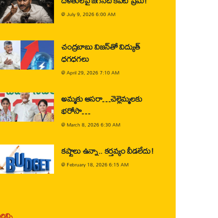
దళితులపై జగన్‌ది కపట ప్రేమ!
@
July 9, 2026 6:00 AM
చంద్రబాబు విజన్‌తో విద్యుత్
ధగధగలు
@
April 29, 2026 7:10 AM
అమ్మకు ఆసరా…చెల్లెమ్మలకు
భరోసా…
@
March 8, 2026 6:30 AM
కష్టాలు ఉన్నా.. కర్తవ్యం వీడలేదు!
@
February 18, 2026 6:15 AM
ిన్ని