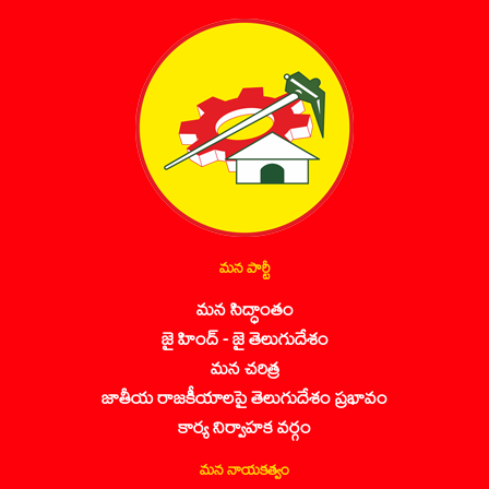
మన పార్టీ
మన సిద్ధాంతం
జై హింద్ - జై తెలుగుదేశం
మన చరిత్ర
జాతీయ రాజకీయాలపై తెలుగుదేశం ప్రభావం
కార్య నిర్వాహక వర్గం
మన నాయకత్వం