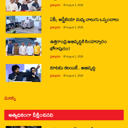
చైతన్యరధం
@
August 3, 2026
ఏపీ, ఆస్ట్రేలియా మధ్య నాలుగు ఒప్పందాలు
చైతన్యరధం
@
August 3, 2026
ఉత్తరాంధ్ర అభివృద్ధికి సింహద్వారం
భోగాపురం!
చైతన్యరధం
@
August 2, 2026
కూటమి కలయికే.. అభివృద్ధి
చైతన్యరధం
@
August 2, 2026
మరిన్ని
అత్యధికంగా వీక్షించినవి