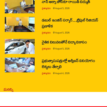
నాన్ ఆక్వా జోన్‌కూ రాయితీ విద్యుత్
చైతన్యరధం
@
August 5, 2026
డబుల్ ఇంజిన్ సర్కార్…ట్రిపుల్ రీజియన్
ప్రణాళిక
చైతన్యరధం
@
August 5, 2026
నైతిక విలువలతోనే విద్యా వికాసం
చైతన్యరధం
@
August 5, 2026
ప్రభుత్వాసుపత్రుల్లో ఆక్సిజన్ వినియోగం
లెక్కలు తేల్చాలి
చైతన్యరధం
@
August 4, 2026
మరిన్ని