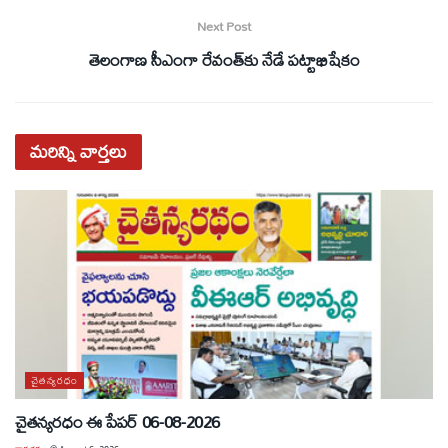
Next Post
తెలంగాణ సీఎంగా రేవంత్‌కు నేడే పట్టాభిషేకం
మరిన్ని
వార్తలు
చైతన్యరధం
చైతన్యరధం ఈ పేపర్ 06-08-2026