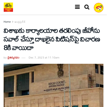
Home
ఆంధ్రప్రదేశ్
విశాఖకు కార్యాలయాల తరలింపు జీవోను
సవాల్‌ చేస్తూ దాఖలైన పిటిషన్‌పై విచారణ
8కి వాయిదా
by
చైతన్యరధం
Dec 7, 2023 at 11:10am