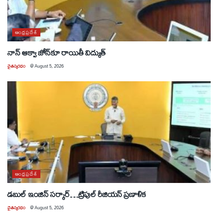
ఆంధ్రప్రదేశ్
నాన్ ఆక్వా జోన్‌కూ రాయితీ విద్యుత్
చైతన్యరధం
@
August 5, 2026
ఆంధ్రప్రదేశ్
డబుల్ ఇంజిన్ సర్కార్…ట్రిపుల్ రీజియన్ ప్రణాళిక
చైతన్యరధం
@
August 5, 2026