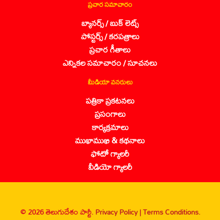
ప్రచార సమాచారం
బ్యానర్స్ / బుక్ లెట్స్
పోస్టర్స్ / కరపత్రాలు
ప్రచార గీతాలు
ఎన్నికల సమాచారం / సూచనలు
మీడియా వనరులు
పత్రికా ప్రకటనలు
ప్రసంగాలు
కార్యక్రమాలు
ముఖాముఖి & కథనాలు
ఫోటో గ్యాలరీ
వీడియో గ్యాలరీ
© 2026 తెలుగుదేశం పార్టీ.
Privacy Policy |
Terms Conditions.