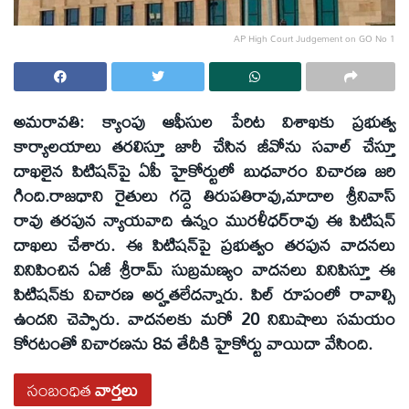
AP High Court Judgement on GO No 1
అమరావతి:
క్యాంపు ఆఫీసుల పేరిట విశాఖకు ప్రభుత్వ
కార్యాలయాలు తరలిస్తూ జారీ చేసిన జీవోను సవాల్‌ చేస్తూ
దాఖలైన పిటిషన్‌పై ఏపీ హైకోర్టులో బుధవారం విచారణ జరి
గింది.రాజధాని రైతులు గద్దె తిరుపతిరావు,మాదాల శ్రీనివాస్‌
రావు తరపున న్యాయవాది ఉన్నం మురళీధర్‌రావు ఈ పిటిషన్‌
దాఖలు చేశారు. ఈ పిటిషన్‌పై ప్రభుత్వం తరపున వాదనలు
వినిపించిన ఏజీ శ్రీరామ్‌ సుబ్రమణ్యం వాదనలు వినిపిస్తూ ఈ
పిటిషన్‌కు విచారణ అర్హతలేదన్నారు. పిల్‌ రూపంలో రావాల్సి
ఉందని చెప్పారు. వాదనలకు మరో 20 నిమిషాలు సమయం
కోరటంతో విచారణను 8వ తేదీకి హైకోర్టు వాయిదా వేసింది.
సంబంధిత
వార్తలు