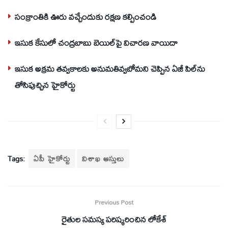
సంక్రాంతికి ఊరు వచ్చేందుకు రక్షణ కల్పించండి
ఇసుక కేసులో చంద్రబాబు బెయిల్‌పై విచారణ వాయిదా
ఇసుక అక్రమ తవ్వకాలకు అనుమతివ్వబోమని చెప్పిన ఏజీ పిల్‌ను
తోసిపుచ్చిన హైకోర్టు
Tags:
ఏపీ హైకోర్టు
విశాఖ ఆస్తులు
Previous Post
రైతుల సమస్య పరిష్కరించిన లోకేశ్‌