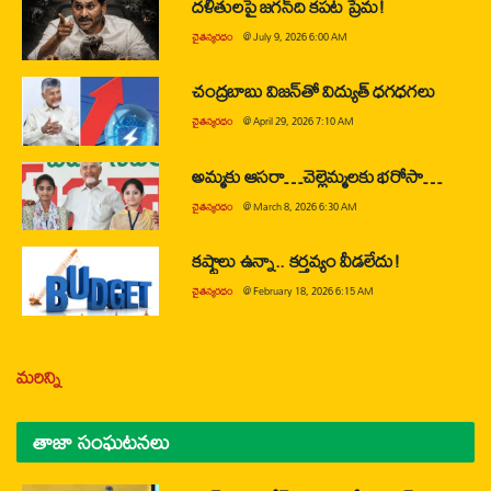
దళితులపై జగన్‌ది కపట ప్రేమ!
చైతన్యరధం
@
July 9, 2026 6:00 AM
చంద్రబాబు విజన్‌తో విద్యుత్ ధగధగలు
చైతన్యరధం
@
April 29, 2026 7:10 AM
అమ్మకు ఆసరా…చెల్లెమ్మలకు భరోసా…
చైతన్యరధం
@
March 8, 2026 6:30 AM
కష్టాలు ఉన్నా.. కర్తవ్యం వీడలేదు!
చైతన్యరధం
@
February 18, 2026 6:15 AM
మరిన్ని
తాజా సంఘటనలు