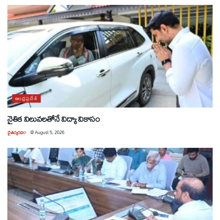
ఆంధ్రప్రదేశ్
నైతిక విలువలతోనే విద్యా వికాసం
చైతన్యరధం
@
August 5, 2026