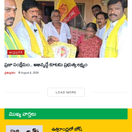
ఆంధ్రప్రదేశ్
ప్రజా సంక్షేమం.. అభివృద్ధే కూటమి ప్రభుత్వ లక్ష్యం
చైతన్యరధం
@
August 4, 2026
LOAD MORE
ముఖ్య వార్తలు
ఉత్తరాంధ్రలో జోష్