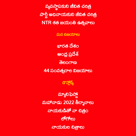
వ్యవస్థాపకుని జీవిత చరిత్ర
పార్టీ అధినాయకుని జీవిత చరిత్ర
NTR శత జయంతి ఉత్సవాలు
మన విజయాలు
భారత దేశం
ఆంధ్ర ప్రదేశ్
తెలంగాణ
44 సంవత్సరాల విజయాలు
డౌన్లోడ్స్
మ్యానిఫెస్టో
మహానాడు 2022 తీర్మానాలు
నాయకుడితో నా చిత్రం
లోగోలు
నాయకుల చిత్రాలు