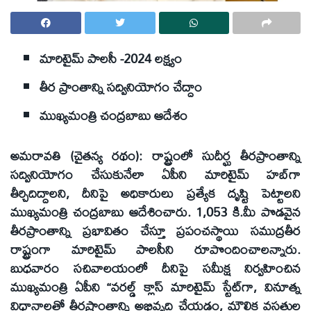
మారిటైమ్‌ పాలసీ -2024 లక్ష్యం
తీర ప్రాంతాన్ని సద్వినియోగం చేద్దాం
ముఖ్యమంత్రి చంద్రబాబు ఆదేశం
అమరావతి (చైతన్య రథం): రాష్ట్రంలో సుదీర్ఘ తీరప్రాంతాన్ని
సద్వినియోగం చేసుకునేలా ఏపీని మారిటైమ్‌ హబ్‌గా
తీర్చిదిద్దాలని, దీనిపై అధికారులు ప్రత్యేక దృష్టి పెట్టాలని
ముఖ్యమంత్రి చంద్రబాబు ఆదేశించారు. 1,053 కి.మీ పొడవైన
తీరప్రాంతాన్ని ప్రభావితం చేస్తూ ప్రపంచస్థాయి సముద్రతీర
రాష్ట్రంగా మారిటైమ్‌ పాలసీని రూపొందించాలన్నారు.
బుధవారం సచివాలయంలో దీనిపై సమీక్ష నిర్వహించిన
ముఖ్యమంత్రి ఏపీని ‘‘వరల్డ్‌ క్లాస్‌ మారిటైమ్‌ స్టేట్‌గా, వినూత్న
విధానాలతో తీరప్రాంతాన్ని అభివృద్ధి చేయడం, మౌలిక వసతుల