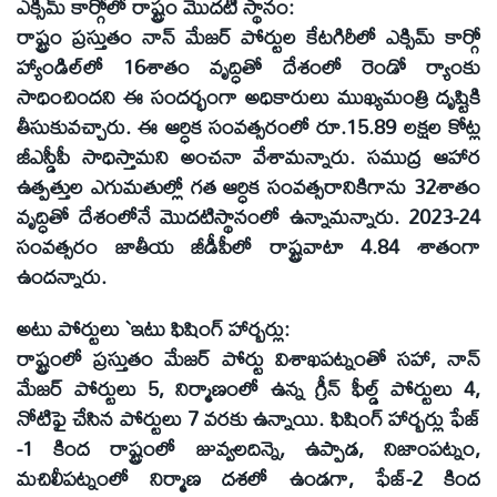
ఎక్సిమ్‌ కార్గోలో రాష్ట్రం మొదటి స్థానం:
రాష్ట్రం ప్రస్తుతం నాన్‌ మేజర్‌ పోర్టుల కేటగిరీలో ఎక్సిమ్‌ కార్గో
హ్యాండిల్‌లో 16శాతం వృద్ధితో దేశంలో రెండో ర్యాంకు
సాధించిందని ఈ సందర్భంగా అధికారులు ముఖ్యమంత్రి దృష్టికి
తీసుకువచ్చారు. ఈ ఆర్ధిక సంవత్సరంలో రూ.15.89 లక్షల కోట్ల
జీఎస్డీపీ సాధిస్తామని అంచనా వేశామన్నారు. సముద్ర ఆహార
ఉత్పత్తుల ఎగుమతుల్లో గత ఆర్ధిక సంవత్సరానికిగాను 32శాతం
వృద్ధితో దేశంలోనే మొదటిస్థానంలో ఉన్నామన్నారు. 2023-24
సంవత్సరం జాతీయ జీడీపీలో రాష్ట్రవాటా 4.84 శాతంగా
ఉందన్నారు.
అటు పోర్టులు `ఇటు ఫిషింగ్‌ హార్బర్లు:
రాష్ట్రంలో ప్రస్తుతం మేజర్‌ పోర్టు విశాఖపట్నంతో సహా, నాన్‌
మేజర్‌ పోర్టులు 5, నిర్మాణంలో ఉన్న గ్రీన్‌ ఫీల్డ్‌ పోర్టులు 4,
నోటిఫై చేసిన పోర్టులు 7 వరకు ఉన్నాయి. ఫిషింగ్‌ హార్బర్లు ఫేజ్‌
-1 కింద రాష్ట్రంలో జువ్వలదిన్నె, ఉప్పాడ, నిజాంపట్నం,
మచిలీపట్నంలో నిర్మాణ దశలో ఉండగా, ఫేజ్‌-2 కింద