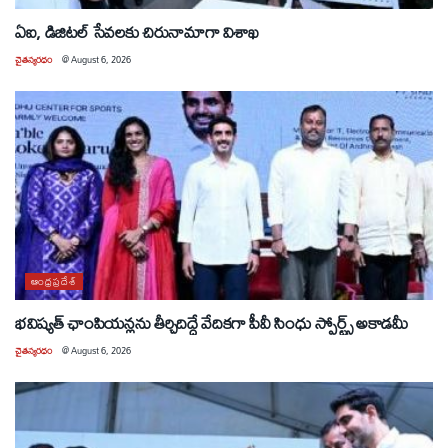
ఏఐ, డిజిటల్ సేవలకు చిరునామాగా విశాఖ
చైతన్యరధం
@
August 6, 2026
ఆంధ్రప్రదేశ్
భవిష్యత్ ఛాంపియన్లను తీర్చిదిద్దే వేదికగా పీవీ సింధు స్పోర్ట్స్ అకాడమీ
చైతన్యరధం
@
August 6, 2026