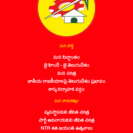
మన పార్టీ
మన సిద్ధాంతం
జై హింద్ - జై తెలుగుదేశం
మన చరిత్ర
జాతీయ రాజకీయాలపై తెలుగుదేశం ప్రభావం
కార్య నిర్వాహక వర్గం
మన నాయకత్వం
వ్యవస్థాపకుని జీవిత చరిత్ర
పార్టీ అధినాయకుని జీవిత చరిత్ర
NTR శత జయంతి ఉత్సవాలు