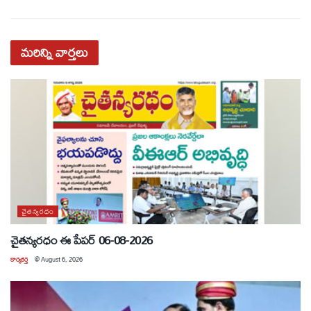
మరిన్ని
వార్తలు
చైతన్యరధం
చైతన్యరధం ఈ పేపర్ 06-08-2026
కార్యకర్త
@
August 6, 2026