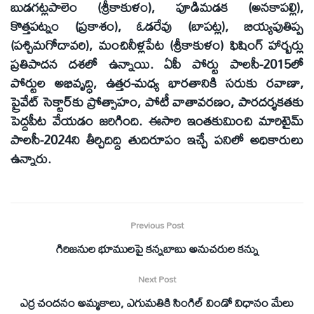
బుడగట్లపాలెం (శ్రీకాకుళం), పూడిమడక (అనకాపల్లి),
కొత్తపట్నం (ప్రకాశం), ఓడరేవు (బాపట్ల), బియ్యపుతిప్ప
(పశ్చిమగోదావరి), మంచినీళ్లపేట (శ్రీకాకుళం) ఫిషింగ్‌ హార్బర్లు
ప్రతిపాదన దశలో ఉన్నాయి. ఏపీ పోర్టు పాలసీ-2015లో
పోర్టుల అభివృద్ధి, ఉత్తర-మధ్య భారతానికి సరుకు రవాణా,
ప్రైవేట్‌ సెక్టార్‌కు ప్రోత్సాహం, పోటీ వాతావరణం, పారదర్శకతకు
పెద్దపీట వేయడం జరిగింది. ఈసారి ఇంతకుమించి మారిటైమ్‌
పాలసీ-2024ని తీర్చిదిద్ది తుదిరూపం ఇచ్చే పనిలో అధికారులు
ఉన్నారు.
Previous Post
గిరిజనుల భూములపై కన్నబాబు అనుచరుల కన్ను
Next Post
ఎర్ర చందనం అమ్మకాలు, ఎగుమతికి సింగిల్‌ విండో విధానం మేలు