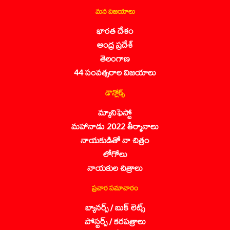
మన విజయాలు
భారత దేశం
ఆంధ్ర ప్రదేశ్
తెలంగాణ
44 సంవత్సరాల విజయాలు
డౌన్లోడ్స్
మ్యానిఫెస్టో
మహానాడు 2022 తీర్మానాలు
నాయకుడితో నా చిత్రం
లోగోలు
నాయకుల చిత్రాలు
ప్రచార సమాచారం
బ్యానర్స్ / బుక్ లెట్స్
పోస్టర్స్ / కరపత్రాలు