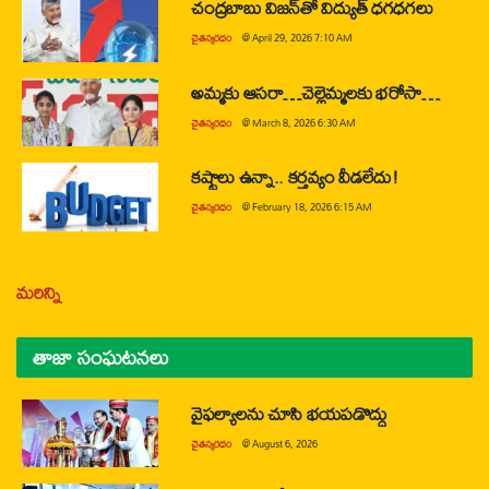
చంద్రబాబు విజన్‌తో విద్యుత్ ధగధగలు
చైతన్యరధం
@
April 29, 2026 7:10 AM
అమ్మకు ఆసరా…చెల్లెమ్మలకు భరోసా…
చైతన్యరధం
@
March 8, 2026 6:30 AM
కష్టాలు ఉన్నా.. కర్తవ్యం వీడలేదు!
చైతన్యరధం
@
February 18, 2026 6:15 AM
మరిన్ని
తాజా సంఘటనలు
వైఫల్యాలను చూసి భయపడొద్దు
చైతన్యరధం
@
August 6, 2026