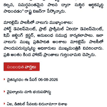
కల్పన, సమర్ధవంతమైన పాలన ద్వారా సుస్థిర ఆర్ధికవృద్ధి
సాధించడం’’ రాష్ట్ర విజన్‌గా పేర్కొన్నారు.
మారిటైమ్‌ పాలసీలో నాలుగు ముఖ్యాంశాలు:
పోర్ట్‌ డెవలప్‌మెంట్‌, ప్రాట్‌ ప్రాక్సిమల్‌ ఏరియా డెవలప్‌మెంట్‌,
షిప్‌ బిల్డింగ్‌ క్లస్టర్‌, అనుబంధ సముద్ర కార్యకలాపాలు. ఇలా
నాలుగు ముఖ్య ప్రతిపాదిత అంశాలు మారిటైమ్‌ పాలసీలో
పొందుపరుస్తున్నట్టు అధికారులు ముఖ్యమంత్రికి వివరించారు.
ప్రతి అంశం కింద ఫోకస్‌ ప్రాంతాలు గుర్తించామని చెప్పారు.
సంబంధిత
వార్తలు
చైతన్యరధం ఈ పేపర్ 06-08-2026
వైఫల్యాలను చూసి భయపడొద్దు
ఏఐ, డిజిటల్ సేవలకు చిరునామాగా విశాఖ