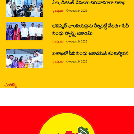
ఏఐ, డిజిటల్ సేవలకు చిరునామాగా విశాఖ
చైతన్యరధం
@
August 6, 2026
భవిష్యత్ ఛాంపియన్లను తీర్చిదిద్దే వేదికగా పీవీ
సింధు స్పోర్ట్స్ అకాడమీ
చైతన్యరధం
@
August 6, 2026
విశాఖలో పీవీ సింధు అకాడమీకి శంకుస్థాపన
చైతన్యరధం
@
August 6, 2026
మరిన్ని