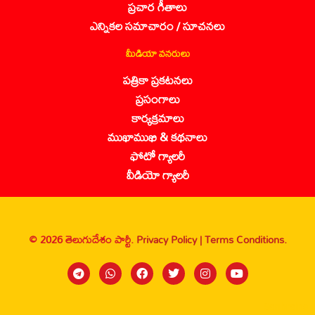
ప్రచార గీతాలు
ఎన్నికల సమాచారం / సూచనలు
మీడియా వనరులు
పత్రికా ప్రకటనలు
ప్రసంగాలు
కార్యక్రమాలు
ముఖాముఖి & కథనాలు
ఫోటో గ్యాలరీ
వీడియో గ్యాలరీ
© 2026 తెలుగుదేశం పార్టీ.
Privacy Policy |
Terms Conditions.
Sanbrains