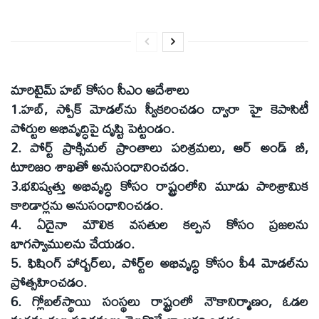
మారిటైమ్‌ హబ్‌ కోసం సీఎం ఆదేశాలు
1.హబ్‌, స్పోక్‌ మోడల్‌ను స్వీకరించడం ద్వారా హై కెపాసిటీ
పోర్టుల అభివృద్ధిపై దృష్టి పెట్టండం.
2. పోర్ట్‌ ప్రాక్సిమల్‌ ప్రాంతాలు పరిశ్రమలు, ఆర్‌ అండ్‌ బీ,
టూరిజం శాఖతో అనుసంధానించడం.
3.భవిష్యత్తు అభివృద్ధి కోసం రాష్ట్రంలోని మూడు పారిశ్రామిక
కారిడార్లను అనుసంధానించడం.
4. ఏదైనా మౌలిక వసతుల కల్పన కోసం ప్రజలను
భాగస్వాములను చేయడం.
5. ఫిషింగ్‌ హార్బర్‌లు, పోర్ట్‌ల అభివృద్ధి కోసం పీ4 మోడల్‌ను
ప్రోత్సహించడం.
6. గ్లోబల్‌స్థాయి సంస్థలు రాష్ట్రంలో నౌకానిర్మాణం, ఓడల