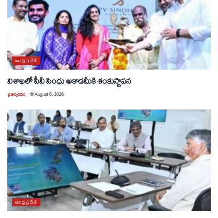
ఆంధ్రప్రదేశ్
విశాఖలో పీవీ సింధు అకాడమీకి శంకుస్థాపన
చైతన్యరధం
@
August 6, 2026
ఆంధ్రప్రదేశ్