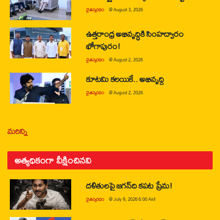
చైతన్యరధం
@
August 3, 2026
ఉత్తరాంధ్ర అభివృద్ధికి సింహద్వారం
భోగాపురం!
చైతన్యరధం
@
August 2, 2026
కూటమి కలయికే.. అభివృద్ధి
చైతన్యరధం
@
August 2, 2026
మరిన్ని
అత్యధికంగా వీక్షించినవి
దళితులపై జగన్‌ది కపట ప్రేమ!
చైతన్యరధం
@
July 9, 2026 6:00 AM