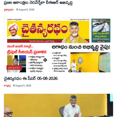
ప్రజల ఆకాంక్షలు నెరవేర్చేలా వీఈఆర్ అభివృద్ధి
చైతన్యరధం
@
August 6, 2026
చైతన్యరధం
చైతన్యరధం ఈ పేపర్ 05-08-2026
కార్యకర్త
@
August 5, 2026