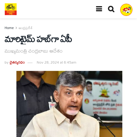
Home
ఆంధ్రప్రదేశ్
మారిటైమ్‌ హబ్‌గా ఏపీ
ముఖ్యమంత్రి చంద్రబాబు ఆదేశం
by
చైతన్యరధం
Nov 28, 2024 at 6:45am