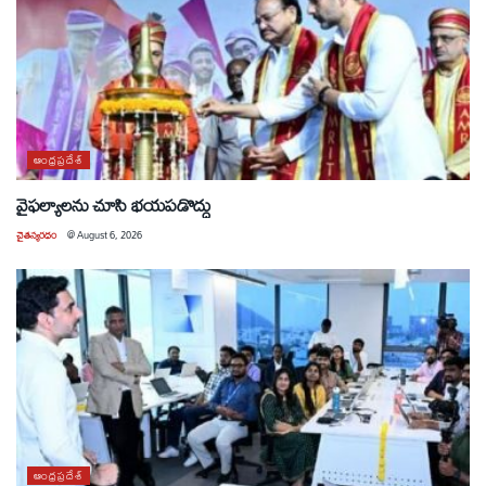
ఆంధ్రప్రదేశ్
వైఫల్యాలను చూసి భయపడొద్దు
చైతన్యరధం
@
August 6, 2026
ఆంధ్రప్రదేశ్