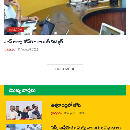
ఆంధ్రప్రదేశ్
నాన్ ఆక్వా జోన్‌కూ రాయితీ విద్యుత్
చైతన్యరధం
@
August 5, 2026
LOAD MORE
ముఖ్య వార్తలు
ఉత్తరాంధ్రలో జోష్
చైతన్యరధం
@
August 3, 2026
ఏపీ, ఆస్ట్రేలియా మధ్య నాలుగు ఒప్పందాలు