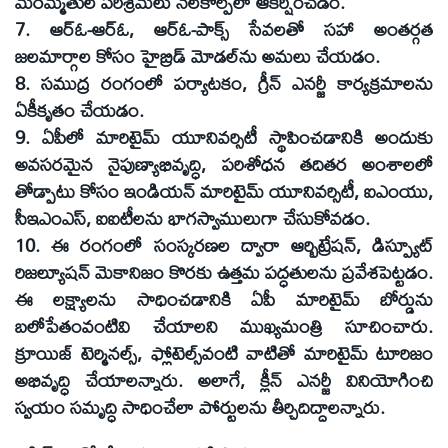
మరమ్మతుల పరిశ్రమలు నెలకొల్పేలా ఆకర్షించడం.
7. ఆర్‌ఓ-ఆర్‌ఓ, ఆర్‌ఓ-పాక్స్‌ సేవలతో సహా అంతర్గత
జలమార్గాల కోసం హైబ్రిడ్‌ మోడల్‌ను అమలు చేయడం.
8. సముద్ర రంగంలో పర్యాటకం, గ్రీన్‌ ఎనర్జీ కార్యక్రమాలను
ఏకీకృతం చేయడం.
9. ఏపీలో మారిటైమ్‌ యూనివర్సిటీ స్థాపించడానికి అందుకు
అవసరమైన నైపుణ్యాభివృద్ధి, పరిశోధన తదితర అంశాలలో
తోడ్పాటు కోసం ఇండియన్‌ మారిటైమ్‌ యూనివర్సిటీ, ఐఎంయు,
సీఇఎంఎస్‌, ఐఐటీలను భాగస్వాములుగా చేసుకోవడం.
10. ఈ రంగంలో సంస్కరణల ద్వారా ఆర్బిట్రేషన్‌, డిస్ప్యూట్‌
రిజల్యూషన్‌ మెకానిజం కొరకు ఉత్తమ పద్ధతులను ప్రవేశపెట్టడం.
ఈ లక్ష్యాలను సాధించడానికి ఏపీ మారిటైమ్‌ బోర్డును
బలోపేతంవంటివి చేయాలని ముఖ్యమంత్రి సూచించారు.
క్రూయిజ్‌ టెర్మినల్స్‌, ఫ్లోటెల్స్‌వంటి వాటితో మారిటైమ్‌ టూరిజం
అభివృద్ధి చేయాలన్నారు. అలాగే, క్లీన్‌ ఎనర్జీ వినియోగించి
స్వయం సమృద్ధి సాధించేలా పోర్టులను తీర్చిదిద్దాలన్నారు.