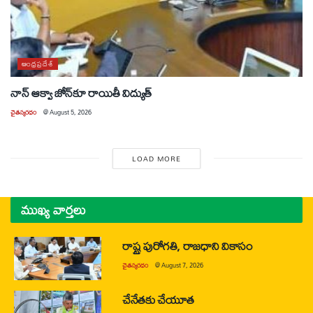
ఆంధ్రప్రదేశ్
నాన్ ఆక్వా జోన్‌కూ రాయితీ విద్యుత్
చైతన్యరధం
@
August 5, 2026
LOAD MORE
ముఖ్య వార్తలు
రాష్ట్ర పురోగతి, రాజధాని వికాసం
చైతన్యరధం
@
August 7, 2026
చేనేతకు చేయూత