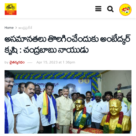
Home
ఆంధ్రప్రదేశ్
అసమానతలు తొలగించేందుకు అంబేద్కర్
కృషి : చంద్రబాబు నాయుడు
by
చైతన్యరధం
Apr 15, 2023 at 1:36pm