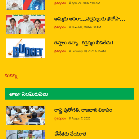
చైతన్యరధం
@
April 29, 2026 7:10 AM
అమ్మకు ఆసరా…చెల్లెమ్మలకు భరోసా…
చైతన్యరధం
@
March 8, 2026 6:30 AM
కష్టాలు ఉన్నా.. కర్తవ్యం వీడలేదు!
చైతన్యరధం
@
February 18, 2026 6:15 AM
మరిన్ని
తాజా సంఘటనలు
రాష్ట్ర పురోగతి, రాజధాని వికాసం
చైతన్యరధం
@
August 7, 2026
చేనేతకు చేయూత