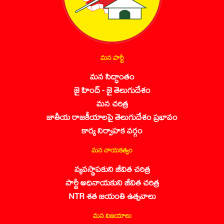
మన పార్టీ
మన సిద్ధాంతం
జై హింద్ - జై తెలుగుదేశం
మన చరిత్ర
జాతీయ రాజకీయాలపై తెలుగుదేశం ప్రభావం
కార్య నిర్వాహక వర్గం
మన నాయకత్వం
వ్యవస్థాపకుని జీవిత చరిత్ర
పార్టీ అధినాయకుని జీవిత చరిత్ర
NTR శత జయంతి ఉత్సవాలు
మన విజయాలు