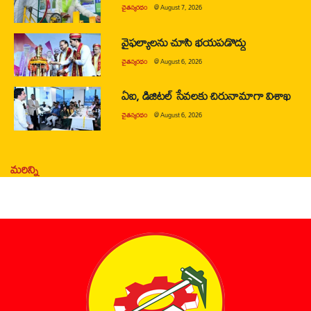
చైతన్యరధం
@
August 7, 2026
వైఫల్యాలను చూసి భయపడొద్దు
చైతన్యరధం
@
August 6, 2026
ఏఐ, డిజిటల్ సేవలకు చిరునామాగా విశాఖ
చైతన్యరధం
@
August 6, 2026
మరిన్ని