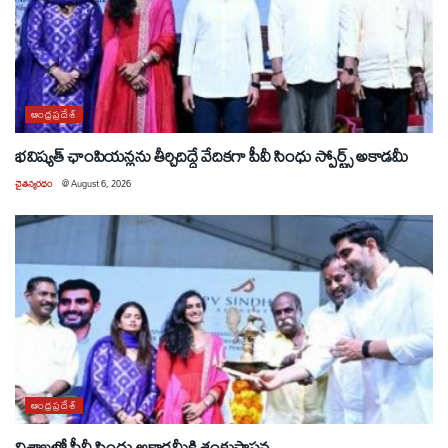
ఆంధ్రప్రదేశ్
భవిష్యత్ ఛాంపియన్లను తీర్చిదిద్దే వేదికగా పీవీ సింధు స్పోర్ట్స్ అకాడమీ
చైతన్యరధం
@
August 6, 2026
ఆంధ్రప్రదేశ్
విశాఖలో పీవీ సింధు అకాడమీకి శంకుస్థాపన