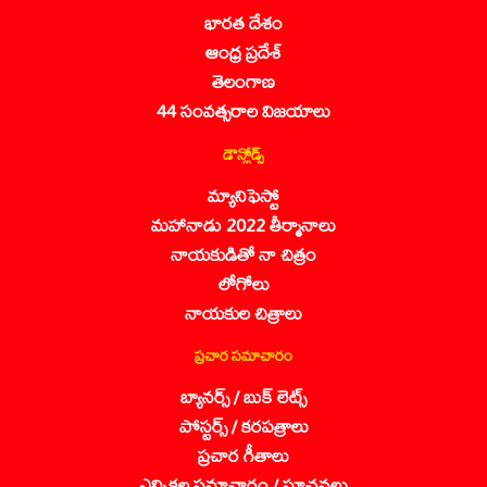
భారత దేశం
ఆంధ్ర ప్రదేశ్
తెలంగాణ
44 సంవత్సరాల విజయాలు
డౌన్లోడ్స్
మ్యానిఫెస్టో
మహానాడు 2022 తీర్మానాలు
నాయకుడితో నా చిత్రం
లోగోలు
నాయకుల చిత్రాలు
ప్రచార సమాచారం
బ్యానర్స్ / బుక్ లెట్స్
పోస్టర్స్ / కరపత్రాలు
ప్రచార గీతాలు
ఎన్నికల సమాచారం / సూచనలు