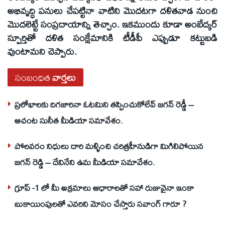
అభివృద్ధి పనులు చేపట్టినా వాటిని మొదటగా దళితవాడ నుంచి
మొదలెట్టే సంప్రదాయాన్ని తెచ్చాం. ఇకముందు కూడా అంబేద్కర్
స్పూర్తితో దళిత సంక్షేమానికి టీడీపీ ఎప్పుడూ కట్టుబడి
వుంటామని చెప్పారు.
సంబంధిత
వార్తలు
ప్రలోభాలకు దిగజారినా ఓటమిని తప్పించుకోలేవ్ జగన్ రెడ్డీ –
ఆచంట సునీత మీడియా సమావేశం.
పోలవరం నిధులు దారి మళ్ళించి చరిత్రహీనుడిగా మిగిలిపోయిన
జగన్ రెడ్డి – దేవినేని ఉమ మీడియా సమావేశం.
గ్రూప్ -1 లో మీ అక్రమాలు ఆధారాలతో సహా రుజువైనా ఇంకా
బుకాయింపులతో ఎవరిని మోసం చేస్తారు సవాంగ్ గారూ ?