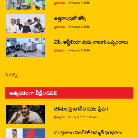
చైతన్యరధం
@
August 7, 2026
ఉత్తరాంధ్రలో జోష్
చైతన్యరధం
@
August 3, 2026
ఏపీ, ఆస్ట్రేలియా మధ్య నాలుగు ఒప్పందాలు
చైతన్యరధం
@
August 3, 2026
మరిన్ని
అత్యధికంగా వీక్షించినవి
దళితులపై జగన్‌ది కపట ప్రేమ!
చైతన్యరధం
@
July 9, 2026 6:00 AM
చంద్రబాబు విజన్‌తో విద్యుత్ ధగధగలు