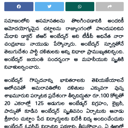
సమాజంలోని అసమానతలను తొలగించడానికి అందరికీ
ఆమోదయోగ్యమైన చట్టాలను రాజ్యాంగంలో పొందుపరిచిన
మేధావి డాక్టర్ బీఆర్ అంబేద్కర్ అని టీడీపీ అధినేత నారా
చంద్రబాబు నాయుడు పేర్కొన్నారు. అంబేద్కర్ స్ఫూర్తితోనే
తెలుగుదేశం పార్టీ దళితులకు అన్ని విధాలా ప్రాముఖ్యతనిచ్చింది.
అంబేద్కర్ జయంతి సందర్భంగా ఆ మహనీయుని స్మృతికి
నివాళులర్పించారు.
అంబేద్కర్ గొప్పదనాన్ని భావితరాలకు తెలియజేయాలనే
ఆలోచనతో అమరావతిలోని దళితులు ఎక్కువగా వున్న
శాఖమూరుని పర్యాటక ప్రదేశంగా తీర్చిదిద్దుతూ రూ.100 కోట్లతో
20 ఎకరాల్లో 125 అడుగుల అంబేడ్కర్ విగ్రహం, లైబ్రరీ,
పార్కుతో కూడిన అంబేద్కర్ స్మృతివనం ఏర్పాటుకు ఆనాడు
శ్రీకారం చుట్టాం పేద విద్యార్ధులకు విదేశీ విద్య అందించేందుకు
అంబేద్కర్ ఓవర్సీస్ విద్యానిధి పథకాన్ని తీసుకొచ్చాం. ఏ ఊరిలో