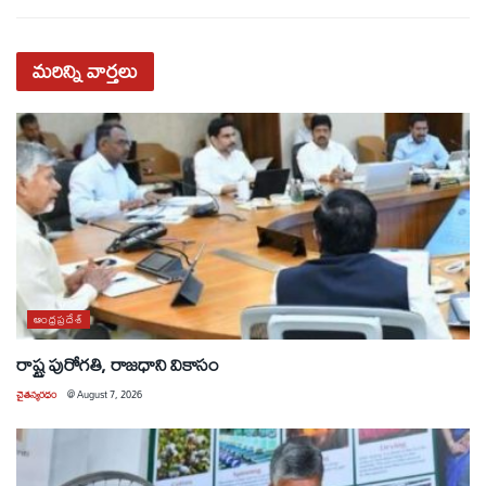
మరిన్ని
వార్తలు
ఆంధ్రప్రదేశ్
రాష్ట్ర పురోగతి, రాజధాని వికాసం
చైతన్యరధం
@
August 7, 2026