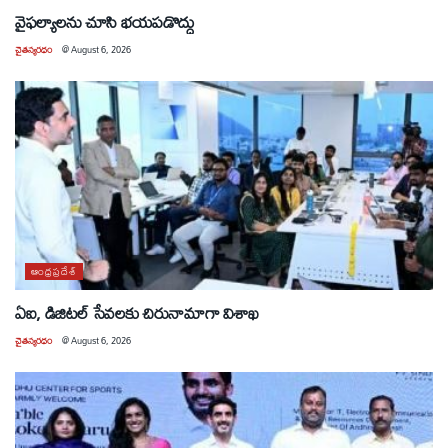
వైఫల్యాలను చూసి భయపడొద్దు
చైతన్యరధం
@
August 6, 2026
ఆంధ్రప్రదేశ్
ఏఐ, డిజిటల్ సేవలకు చిరునామాగా విశాఖ
చైతన్యరధం
@
August 6, 2026