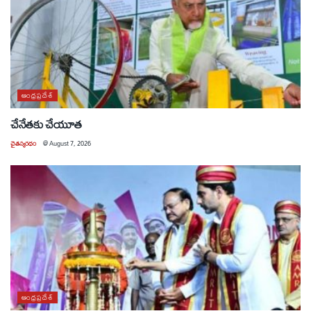
ఆంధ్రప్రదేశ్
చేనేతకు చేయూత
చైతన్యరధం
@
August 7, 2026
ఆంధ్రప్రదేశ్