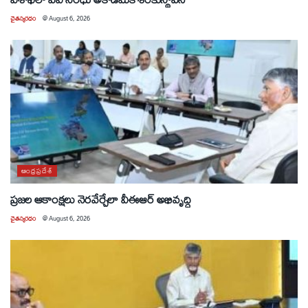
చైతన్యరధం
@
August 6, 2026
ఆంధ్రప్రదేశ్
ప్రజల ఆకాంక్షలు నెరవేర్చేలా వీఈఆర్ అభివృద్ధి
చైతన్యరధం
@
August 6, 2026