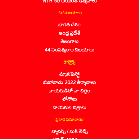
NTR శత జయంతి ఉత్సవాలు
మన విజయాలు
భారత దేశం
ఆంధ్ర ప్రదేశ్
తెలంగాణ
44 సంవత్సరాల విజయాలు
డౌన్లోడ్స్
మ్యానిఫెస్టో
మహానాడు 2022 తీర్మానాలు
నాయకుడితో నా చిత్రం
లోగోలు
నాయకుల చిత్రాలు
ప్రచార సమాచారం
బ్యానర్స్ / బుక్ లెట్స్