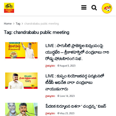
Home
Tag
chandrababu public meeting
Tag:
chandrababu public meeting
LIVE : సాగునీటి ప్రాజెక్టుల విధ్వంసంపై
యుద్ధభేరి – శ్రీకాళహస్తిలో చంద్రబాబు గారి
రోడ్డు షో/బహిరంగ సభ.
చైతన్యరధం
@
August 5, 2023
LIVE : కుప్పం నియోజకవర్గ పర్యటనలో
టీడీపీ అధినేత నారా చంద్రబాబు
నాయుడుగారు
చైతన్యరధం
@
June 14, 2023
పేదరిక నిర్మూలన దిశగా ‘ చంద్రన్న ‘ విజన్
చైతన్యరధం
@
May 23, 2023