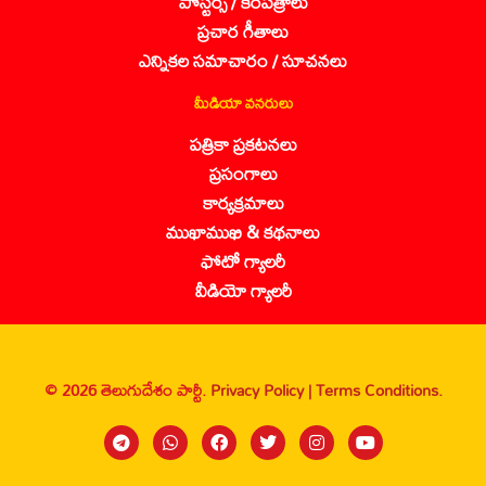
పోస్టర్స్ / కరపత్రాలు
ప్రచార గీతాలు
ఎన్నికల సమాచారం / సూచనలు
మీడియా వనరులు
పత్రికా ప్రకటనలు
ప్రసంగాలు
కార్యక్రమాలు
ముఖాముఖి & కథనాలు
ఫోటో గ్యాలరీ
వీడియో గ్యాలరీ
© 2026 తెలుగుదేశం పార్టీ.
Privacy Policy |
Terms Conditions.