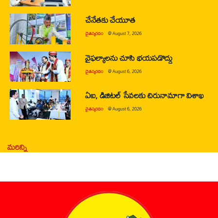
చేనేతకు చేయూత
చైతన్యరధం
@
August 7, 2026
వైఫల్యాలను చూసి భయపడొద్దు
చైతన్యరధం
@
August 6, 2026
ఏఐ, డిజిటల్ సేవలకు చిరునామాగా విశాఖ
చైతన్యరధం
@
August 6, 2026
మరిన్ని