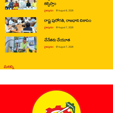
కల్పిస్తాం
చైతన్యరధం
@
August 8, 2026
రాష్ట్ర పురోగతి, రాజధాని వికాసం
చైతన్యరధం
@
August 7, 2026
చేనేతకు చేయూత
చైతన్యరధం
@
August 7, 2026
మరిన్ని