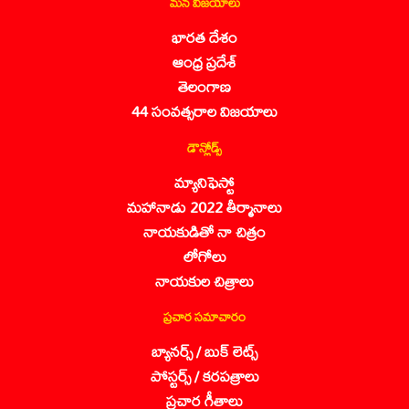
మన విజయాలు
భారత దేశం
ఆంధ్ర ప్రదేశ్
తెలంగాణ
44 సంవత్సరాల విజయాలు
డౌన్లోడ్స్
మ్యానిఫెస్టో
మహానాడు 2022 తీర్మానాలు
నాయకుడితో నా చిత్రం
లోగోలు
నాయకుల చిత్రాలు
ప్రచార సమాచారం
బ్యానర్స్ / బుక్ లెట్స్
పోస్టర్స్ / కరపత్రాలు
ప్రచార గీతాలు