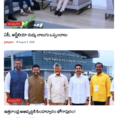
ఆంధ్రప్రదేశ్
ఏపీ, ఆస్ట్రేలియా మధ్య నాలుగు ఒప్పందాలు
చైతన్యరధం
@
August 3, 2026
ఆంధ్రప్రదేశ్
ఉత్తరాంధ్ర అభివృద్ధికి సింహద్వారం భోగాపురం!