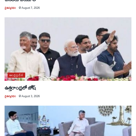
చైతన్యరధం
@
August 7, 2026
ఆంధ్రప్రదేశ్
ఉత్తరాంధ్రలో జోష్
చైతన్యరధం
@
August 3, 2026