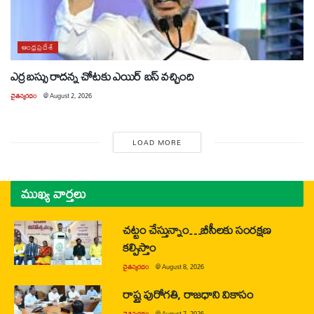
ఆంధ్రప్రదేశ్
ఎర్ర బస్సు రాదన్న చోటకు ఎయిర్ బస్ వచ్చింది
చైతన్యరధం
@
August 2, 2026
LOAD MORE
ముఖ్య వార్తలు
చట్టం చేస్తున్నాం…బీసీలకు సంరక్షణ
కల్పిస్తాం
చైతన్యరధం
@
August 8, 2026
రాష్ట్ర పురోగతి, రాజధాని వికాసం
చైతన్యరధం
@
August 7, 2026