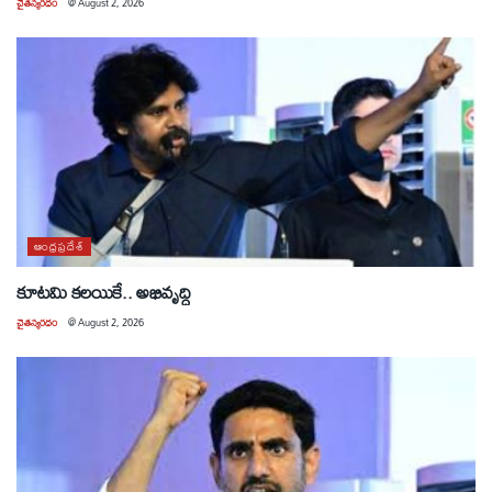
చైతన్యరధం
@
August 2, 2026
ఆంధ్రప్రదేశ్
కూటమి కలయికే.. అభివృద్ధి
చైతన్యరధం
@
August 2, 2026