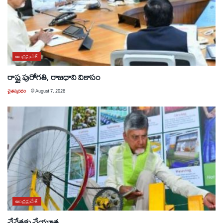
ఆంధ్రప్రదేశ్
రాష్ట్ర పురోగతి, రాజధాని వికాసం
చైతన్యరధం
@
August 7, 2026
ఆంధ్రప్రదేశ్
చేనేతకు చేయూత