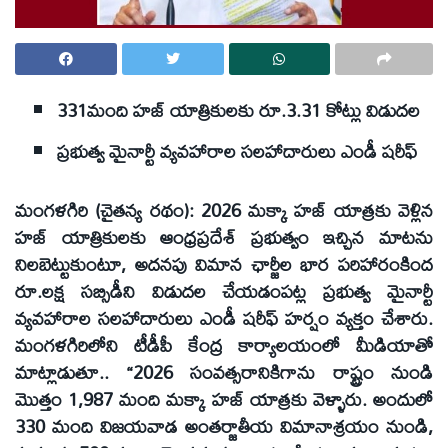
331మంది హజ్ యాత్రికులకు రూ.3.31 కోట్లు విడుదల
ప్రభుత్వ మైనార్టీ వ్యవహారాల సలహాదారులు ఎండీ షరీఫ్
మంగళగిరి (చైతన్య రథం): 2026 మక్కా హజ్ యాత్రకు వెళ్లిన
హజ్ యాత్రికులకు ఆంధ్రప్రదేశ్ ప్రభుత్వం ఇచ్చిన మాటను
నిలబెట్టుకుంటూ, అదనపు విమాన ఛార్జీల భార పరిహారంకింద
రూ.లక్ష సబ్సిడీని విడుదల చేయడంపట్ల ప్రభుత్వ మైనార్టీ
వ్యవహారాల సలహాదారులు ఎండీ షరీఫ్ హర్షం వ్యక్తం చేశారు.
మంగళగిరిలోని టీడీపీ కేంద్ర కార్యాలయంలో మీడియాతో
మాట్లాడుతూ.. “2026 సంవత్సరానికిగాను రాష్ట్రం నుండి
మొత్తం 1,987 మంది మక్కా హజ్ యాత్రకు వెళ్ళారు. అందులో
330 మంది విజయవాడ అంతర్జాతీయ విమానాశ్రయం నుండి,