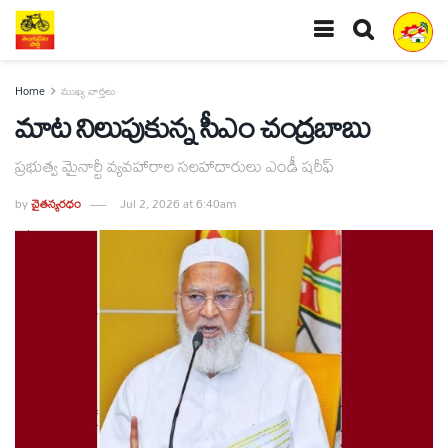
Home
ముఖ్య వార్తలు
మాట నిలుపుకున్న సీఎం చంద్రబాబు
ప్రభుత్వ మైనార్టీ వ్యవహారాల సలహాదారులు ఎండీ షరీఫ్
by
చైతన్యరధం
Jul 2, 2026 at 6:40am