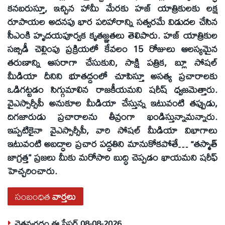
కనబరుస్తూ, ఇచ్చిన హామీ మేరకు హజ్ యాత్రికులకు లక్ష
రూపాయల అదనపు భార పరిహారాన్ని సత్వరమే విడుదల చేసిన
సీఎంకి హృదయపూర్వక కృతజ్ఞతలు తెలిపారు. హజ్ యాత్రికుల
సబ్సిడీ చెల్లింపు ప్రక్రియలో కేవలం 15 రోజులు ఆలస్యమైన
తరుణాన్ని ఆసరాగా చేసుకుని, సాక్షి పత్రిక, బ్లూ సోషల్
మీడియా దీనిని భూతద్దంలో చూపిస్తూ అసత్య ప్రచారాలకు
ఒడిగట్టడం సిగ్గుమాలిన రాజకీయమని షరీష్ ధ్వజమెత్తారు.
వైఎస్సార్సీపీ అనుకూల మీడియా చేస్తున్న ఇటువంటి తప్పుడు,
దిగజారుడు ప్రచారాలను తీవ్రంగా ఖండిస్తున్నామన్నారు.
ఇప్పటికైనా వైఎస్సార్సీపీ, వారి సోషల్ మీడియా విభాగాలు
ఇటువంటి అబద్ధాల ప్రచార పద్ధతిని మానుకోకపోతే… “తస్మాత్
జాగ్రత్త” ప్రజలు మీకు మరోసారి బుద్ధి చెప్పడం ఖాయమని షరీఫ్
హెచ్చరించారు.
సంబంధిత
వార్తలు
చైతన్యరధం ఈ పేపర్ 08-08-2026