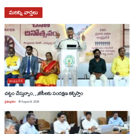
మరిన్ని
వార్తలు
ఆంధ్రప్రదేశ్
చట్టం చేస్తున్నాం…బీసీలకు సంరక్షణ కల్పిస్తాం
చైతన్యరధం
@
August 8, 2026