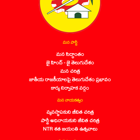
మన పార్టీ
మన సిద్ధాంతం
జై హింద్ - జై తెలుగుదేశం
మన చరిత్ర
జాతీయ రాజకీయాలపై తెలుగుదేశం ప్రభావం
కార్య నిర్వాహక వర్గం
మన నాయకత్వం
వ్యవస్థాపకుని జీవిత చరిత్ర
పార్టీ అధినాయకుని జీవిత చరిత్ర
NTR శత జయంతి ఉత్సవాలు