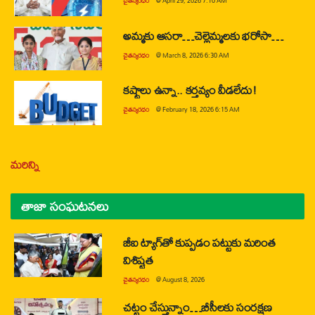
చైతన్యరధం
@
April 29, 2026 7:10 AM
అమ్మకు ఆసరా…చెల్లెమ్మలకు భరోసా…
చైతన్యరధం
@
March 8, 2026 6:30 AM
కష్టాలు ఉన్నా.. కర్తవ్యం వీడలేదు!
చైతన్యరధం
@
February 18, 2026 6:15 AM
మరిన్ని
తాజా సంఘటనలు
జీఐ ట్యాగ్‌తో కుప్పడం పట్టుకు మరింత
విశిష్టత
చైతన్యరధం
@
August 8, 2026
చట్టం చేస్తున్నాం…బీసీలకు సంరక్షణ