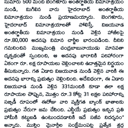
సుమారు 500 మంది బెంగళూరు అంతర్జాతీయ విమానాశ్రయం
నుండి, మిగిలిన వారు హైదరాబాద్ అంతర్జాతీయ
విమానాశ్రయం నుండి ప్రయాణమయ్యారు. బెంగళూరు,
హైదరాబాద్ విమానాశ్రయాలతో పోలిస్తే, విజయవాడ
అంతర్జాతీయ విమానాశ్రయం నుండి వెళ్లిన హాజీలపై
రూ.80,000 అదనపు విమాన చార్జీల భారంపడింది. దీనిని
గమనించిన ముఖ్యమంత్రి చంద్రబాబునాయుడు మానవతా
దృక్పథంతో స్పందించి, ఆ అదనపు భారానికి పరిహారంగా
ఏకంగా రూ. లక్ష రూపాయలు చెల్లించాలని ఉదాత్తమైన నిర్ణయం
తీసుకున్నారు. గత ఏడాది విజయవాడ నుండి వెళ్లిన వారికి ఈ
అదనపు భారాన్ని ప్రభుత్వం చెల్లించింది. అదేవిధంగా, ఈ ఏడాది
విజయవాడ నుండి వెళ్లిన 331మందికి కూడా తలా లక్ష
రూపాయల చొప్పున, మొత్తం రూ.3 కోట్ల 31 లక్షల పరిహారాన్ని
సబ్సిడీ రూపంలో ఈరోజు వారి వ్యక్తిగత బ్యాంక్ ఖాతాలకు
ప్రభుత్వం నేరుగా జమ చేసింది. ఎన్డీయే ప్రభుత్వం ఇచ్చిన ప్రతి
హామీకి కట్టుబడి ఉంటుందనడానికి ఇదే సజీవ నిదర్శనం”
అన్నారు. ముస్లిం మైనార్టీల సంక్షేమంపట్ల ప్రత్యేక శ్రద్ధ