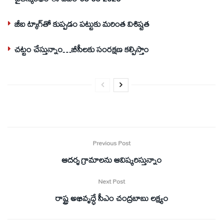
జీఐ ట్యాగ్‌తో కుప్పడం పట్టుకు మరింత విశిష్టత
చట్టం చేస్తున్నాం…బీసీలకు సంరక్షణ కల్పిస్తాం
Previous Post
ఆదర్శ గ్రామాలను ఆవిష్కరిస్తున్నాం
Next Post
రాష్ట్ర అభివృద్ధే సీఎం చంద్రబాబు లక్ష్యం