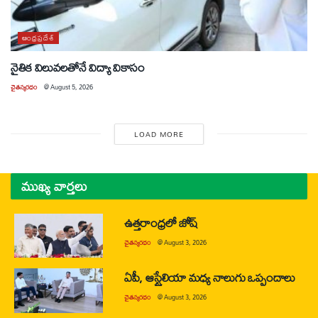
ఆంధ్రప్రదేశ్
నైతిక విలువలతోనే విద్యా వికాసం
చైతన్యరధం
@
August 5, 2026
LOAD MORE
ముఖ్య వార్తలు
ఉత్తరాంధ్రలో జోష్
చైతన్యరధం
@
August 3, 2026
ఏపీ, ఆస్ట్రేలియా మధ్య నాలుగు ఒప్పందాలు
చైతన్యరధం
@
August 3, 2026