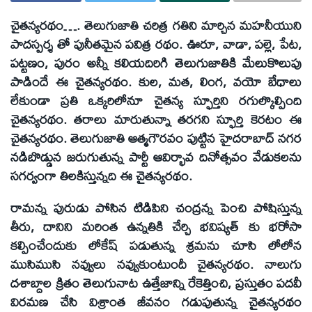
చైతన్యరథం…. తెలుగుజాతి చరిత్ర గతిని మార్చిన మహనీయుని
పాదస్పర్శ తో పునీతమైన పవిత్ర రథం. ఊరూ, వాడా, పల్లె, పేట,
పట్టణం, పురం అన్నీ కలియదిరిగి తెలుగుజాతికి మేలుకొలుపు
పాడిందే ఈ చైతన్యరథం. కుల, మత, లింగ, వయో బేధాలు
లేకుండా ప్రతి ఒక్కరిలోనూ చైతన్య స్ఫూర్తిని రగుల్కొల్పింది
చైతన్యరథం. తరాలు మారుతున్నా తరగని స్ఫూర్తి కెరటం ఈ
చైతన్యరథం. తెలుగుజాతి ఆత్మగౌరవం పుట్టిన హైదరాబాద్ నగర
నడిబొడ్డున జరుగుతున్న పార్టీ ఆవిర్భావ దినోత్సవం వేడుకలను
సగర్వంగా తిలకిస్తున్నది ఈ చైతన్యరథం.
రామన్న పురుడు పోసిన టిడిపిని చంద్రన్న పెంచి పోషిస్తున్న
తీరు, దానిని మరింత ఉన్నతికి చేర్చి భవిష్యత్ కు భరోసా
కల్పించేందుకు లోకేష్ పడుతున్న శ్రమను చూసి లోలోన
ముసిముసి నవ్వులు నవ్వుకుంటుందీ చైతన్యరథం. నాలుగు
దశాబ్దాల క్రితం తెలుగునాట ఉత్తేజాన్ని రేకెత్తించి, ప్రస్తుతం పదవీ
విరమణ చేసి విశ్రాంత జీవనం గడుపుతున్న చైతన్యరథం