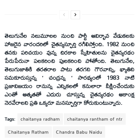
తెలుగునేల నలుమూలల నుంచి పార్టీ ఆవిర్భావ వేడుకలకు
హాజరైన వారందరిలో చైతన్యస్ఫూర్తి రగిలిస్తోంది. 1982 నుంచి
తనకు పరిచయం వున్న చిరకాల స్నేహితులను చైతన్యరథం
పేరుపేరునా పలకరించి పులకరించి పోతోంది. తెలుగునేల,
తెలుగుజాతికి తరతరాల పాటు తరగని గౌరవాన్ని, ఖ్యాతిని
సమకూరుస్తున్న ‘ చంద్రన్న ‘ సారథ్యంలో 1983 నాటి
ప్రజావిజయం రానున్న ఎన్నికలలో కనులారా వీక్షించేందుకు
ఎంతో ఆతృతతో ఎదురు చూస్తున్న చైతన్యరథం ఆకాంక్ష
నెరవేరాలని ప్రతి ఒక్కరూ మనస్ఫూర్తిగా కోరుకుంటున్నారు.
Tags:
chaitanya radham
chaitanya rantham of ntr
Chaitanya Ratham
Chandra Babu Naidu