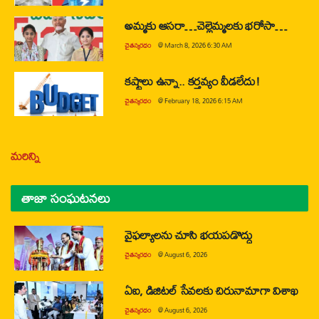
అమ్మకు ఆసరా…చెల్లెమ్మలకు భరోసా…
చైతన్యరధం
@
March 8, 2026 6:30 AM
కష్టాలు ఉన్నా.. కర్తవ్యం వీడలేదు!
చైతన్యరధం
@
February 18, 2026 6:15 AM
మరిన్ని
తాజా సంఘటనలు
వైఫల్యాలను చూసి భయపడొద్దు
చైతన్యరధం
@
August 6, 2026
ఏఐ, డిజిటల్ సేవలకు చిరునామాగా విశాఖ
చైతన్యరధం
@
August 6, 2026