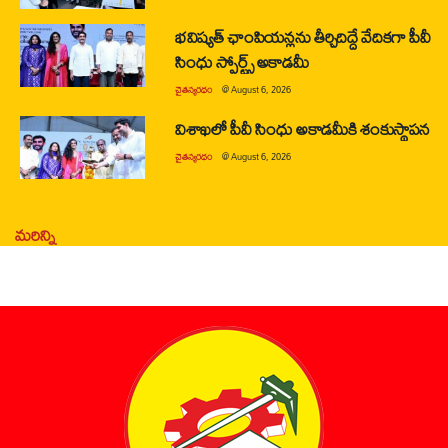
భవిష్యత్ ఛాంపియన్లను తీర్చిదిద్దే వేదికగా పీవీ
సింధు స్పోర్ట్స్ అకాడమీ
చైతన్యరధం
@
August 6, 2026
విశాఖలో పీవీ సింధు అకాడమీకి శంకుస్థాపన
చైతన్యరధం
@
August 6, 2026
మరిన్ని