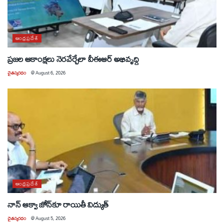
ఆంధ్రప్రదేశ్
ప్రజల ఆకాంక్షలు నెరవేర్చేలా వీఈఆర్ అభివృద్ధి
చైతన్యరధం
@
August 6, 2026
ఆంధ్రప్రదేశ్
నాన్ ఆక్వా జోన్‌కూ రాయితీ విద్యుత్
చైతన్యరధం
@
August 5, 2026