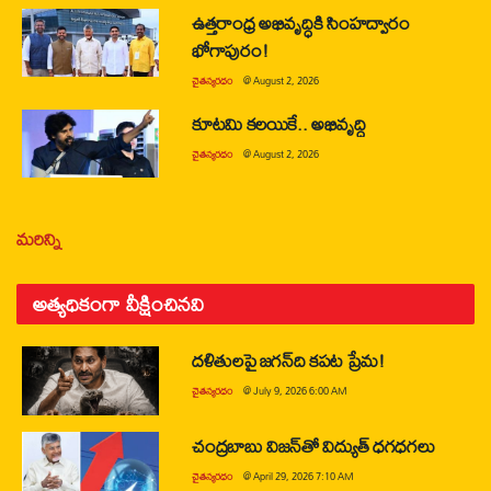
ఉత్తరాంధ్ర అభివృద్ధికి సింహద్వారం
భోగాపురం!
చైతన్యరధం
@
August 2, 2026
కూటమి కలయికే.. అభివృద్ధి
చైతన్యరధం
@
August 2, 2026
మరిన్ని
అత్యధికంగా వీక్షించినవి
దళితులపై జగన్‌ది కపట ప్రేమ!
చైతన్యరధం
@
July 9, 2026 6:00 AM
చంద్రబాబు విజన్‌తో విద్యుత్ ధగధగలు
చైతన్యరధం
@
April 29, 2026 7:10 AM