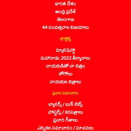
భారత దేశం
ఆంధ్ర ప్రదేశ్
తెలంగాణ
44 సంవత్సరాల విజయాలు
డౌన్లోడ్స్
మ్యానిఫెస్టో
మహానాడు 2022 తీర్మానాలు
నాయకుడితో నా చిత్రం
లోగోలు
నాయకుల చిత్రాలు
ప్రచార సమాచారం
బ్యానర్స్ / బుక్ లెట్స్
పోస్టర్స్ / కరపత్రాలు
ప్రచార గీతాలు
ఎన్నికల సమాచారం / సూచనలు