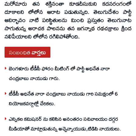
మరోమారు తన శక్తినంతా కూడదీసుకుని కదనరంగంలో
దూకాలని లోలోన ఆరాట పడుతున్నది. తెలుగుదేశం పార్టీ
ఆవిర్భావం నాటి పరిస్థితులను మించి ప్రస్తుతం తెలుగునాట
సాగుతున్న అరాచక పాలనను తన జగన్నాథ రథచక్రాలు క్రింద
నలిపేయాలని లోలోన రగిలిపోతోంది.
సంబంధిత
వార్తలు
బెంగళూరు టీడీపీ ఫోరం మీటింగ్ లో పార్టీ అధినేత నారా
చంద్రబాబు నాయుడు గారు.
టీడీపీ అధినేత నారా చంద్రబాబు నాయుడు గారి సమక్షంలో 6
నియోజకవర్గాల్లో చేరికలు.
ఎన్నికల కమిషనర్ ను కలిసిన అనంతరం సచివాలయం దగ్గర
మీడియాతో మాట్లాడుతున్న అచ్చెన్నాయుడు,టిడిపి నాయకులు.