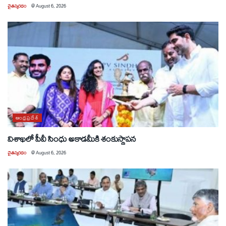
చైతన్యరధం
@
August 6, 2026
ఆంధ్రప్రదేశ్
విశాఖలో పీవీ సింధు అకాడమీకి శంకుస్థాపన
చైతన్యరధం
@
August 6, 2026