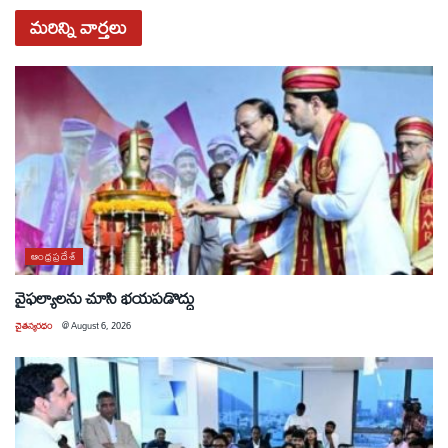
మరిన్ని
వార్తలు
ఆంధ్రప్రదేశ్
వైఫల్యాలను చూసి భయపడొద్దు
చైతన్యరధం
@
August 6, 2026