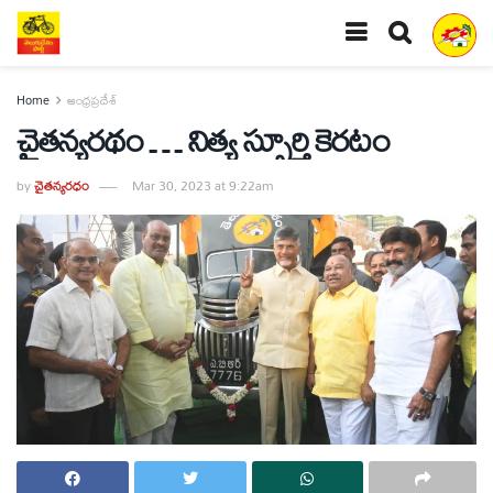
Home
ఆంధ్రప్రదేశ్
చైతన్యరథం … నిత్య స్ఫూర్తి కెరటం
by
చైతన్యరధం
Mar 30, 2023 at 9:22am