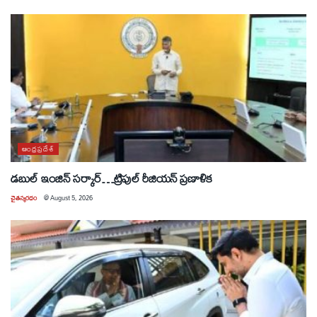
ఆంధ్రప్రదేశ్
డబుల్ ఇంజిన్ సర్కార్…ట్రిపుల్ రీజియన్ ప్రణాళిక
చైతన్యరధం
@
August 5, 2026