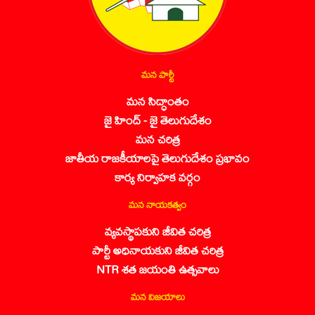
మన పార్టీ
మన సిద్ధాంతం
జై హింద్ - జై తెలుగుదేశం
మన చరిత్ర
జాతీయ రాజకీయాలపై తెలుగుదేశం ప్రభావం
కార్య నిర్వాహక వర్గం
మన నాయకత్వం
వ్యవస్థాపకుని జీవిత చరిత్ర
పార్టీ అధినాయకుని జీవిత చరిత్ర
NTR శత జయంతి ఉత్సవాలు
మన విజయాలు