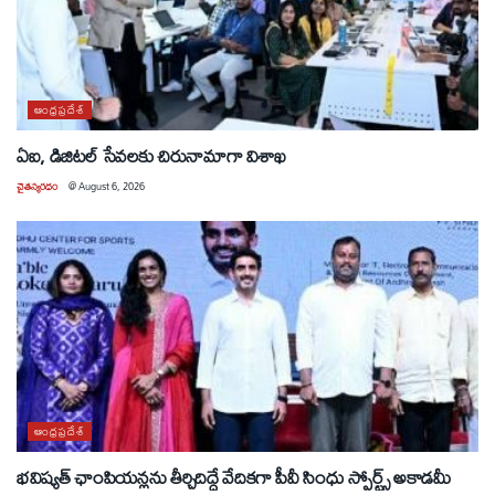
ఆంధ్రప్రదేశ్
ఏఐ, డిజిటల్ సేవలకు చిరునామాగా విశాఖ
చైతన్యరధం
@
August 6, 2026
ఆంధ్రప్రదేశ్
భవిష్యత్ ఛాంపియన్లను తీర్చిదిద్దే వేదికగా పీవీ సింధు స్పోర్ట్స్ అకాడమీ