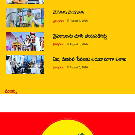
చేనేతకు చేయూత
చైతన్యరధం
@
August 7, 2026
వైఫల్యాలను చూసి భయపడొద్దు
చైతన్యరధం
@
August 6, 2026
ఏఐ, డిజిటల్ సేవలకు చిరునామాగా విశాఖ
చైతన్యరధం
@
August 6, 2026
మరిన్ని