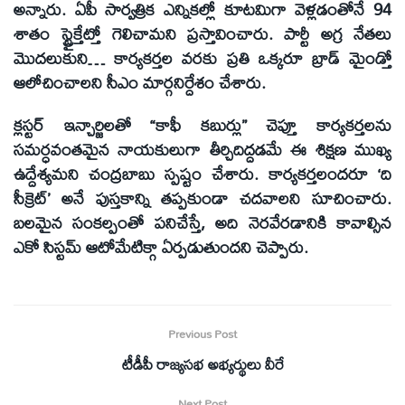
అన్నారు. ఏపీ సార్వత్రిక ఎన్నికల్లో కూటమిగా వెళ్లడంతోనే 94
శాతం స్ట్రైక్తేట్తో గెలిచామని ప్రస్తావించారు. పార్టీ అగ్ర నేతలు
మొదలుకుని… కార్యకర్తల వరకు ప్రతి ఒక్కరూ బ్రాడ్ మైండ్తో
ఆలోచించాలని సీఎం మార్గనిర్దేశం చేశారు.
క్లస్టర్ ఇన్చార్జిలతో “కాఫీ కబుర్లు” చెప్తూ కార్యకర్తలను
సమర్ధవంతమైన నాయకులుగా తీర్చిదిద్దడమే ఈ శిక్షణ ముఖ్య
ఉద్దేశ్యమని చంద్రబాబు స్పష్టం చేశారు. కార్యకర్తలందరూ ‘ది
సీక్రెట్’ అనే పుస్తకాన్ని తప్పకుండా చదవాలని సూచించారు.
బలమైన సంకల్పంతో పనిచేస్తే, అది నెరవేరడానికి కావాల్సిన
ఎకో సిస్టమ్ ఆటోమేటిక్గా ఏర్పడుతుందని చెప్పారు.
Previous Post
టీడీపీ రాజ్యసభ అభ్యర్థులు వీరే
Next Post