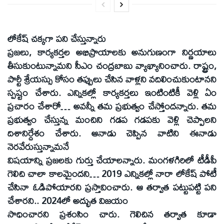
లోకేష్ చక్కగా పని చేస్తున్నారు
ప్రజలు, కార్యకర్తల అభిప్రాయాలకు అనుగుణంగా నిర్ణయాలు
తీసుకుంటున్నామని సీఎం చంద్రబాబు వ్యాఖ్యానించారు. రాష్ట్రం,
పార్టీ శ్రేయస్సు కోసం తప్పులు చేసిన వాళ్లని వదిలించుకుంటానని
స్పష్టం చేశారు. ఎన్నికల్లో కార్యకర్తలు ఇంటింటికీ వెళ్లి ఏం
ప్రచారం చేశారో… అవన్నీ తమ ప్రభుత్వం చేస్తోందన్నారు. తమ
ప్రభుత్వం చేస్తున్న మంచిని గడప గడపకు వెళ్లి చెప్పాలని
దిశానిర్దేశం చేశారు. ఆనాడు చెప్పిన వాటిని ఈనాడు
నెరవేరుస్తున్నామనే
విషయాన్ని ప్రజలకు గుర్తు చేయాలన్నారు. మంగళగిరిలో టీడీపీ
గెలిచి చాలా కాలమైందని… 2019 ఎన్నికల్లో నారా లోకేష్ పోటీ
చేసినా ఓడిపోయారని ప్రస్తావించారు. ఆ తర్వాత పట్టుపట్టి పని
చేశారని.. 2024లో అద్భుత విజయం
సాధించారని ప్రశంసిం చారు. గెలిచిన తర్వాత కూడా