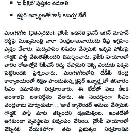
‘ది సీక్రెట్’ పుస్తకం చదవాలి
క్లస్టర్ ఇన్చార్జిలతో ‘కాఫీ కబుర్లు’ భేటీ
మంగళగిరి (చైతన్యరథం): వైసీపీ అధినేత వైఎస్ జగన్ మోహన్
రెడ్డిపై ముఖ్యమంత్రి నారా చంద్రబాబునాయుడు తీవ్ర ఆగ్రహం
వ్యక్తం చేశారు. మద్యపానం నిషేధం చేస్తామని ఇచ్చిన హామీపై
గొడ్డలి పార్టీ చేతులెత్తేసిందని విమర్శించారు. వైసీపీ హయాంలో
వారం రోజుల్లోనే సీపీఎస్ రద్దు చేస్తామని చెప్పి ఎందుకు పక్కన
పెట్టేసిందని ప్రశ్నించారు. మంగళగిరిలోని టీడీపీ కేంద్ర
కార్యాలయంలో శిక్షణ పొందుతున్న క్లస్టర్ ఇన్చార్జ్లతో శనివారం
సీఎం సమావేశం నిర్వహించారు. ఈ భేటీలో పలు కీలక
అంశాలపై దిశానిర్దేశం చేశారు. ఈ సందర్భంగా సీఎం
చంద్రబాబు మాట్లాడుతూ… ‘జాబ్ క్యాలెండర్ అమలు చేస్తామని
గొడ్డలి పార్టీ మాట తప్పిందని ధ్వజమెత్తింది. ఇంతటితో
ఆగకుండా వ్యవస్థలను విధ్వంసం చేసింది. వైసీపీ హయాంలో
చెప్పినవి చేయకపోగా తమ ప్రభుత్వం నిర్వహించిన