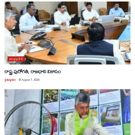
ఆంధ్రప్రదేశ్
రాష్ట్ర పురోగతి, రాజధాని వికాసం
చైతన్యరధం
@
August 7, 2026