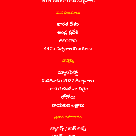
NTR శత జయంతి ఉత్సవాలు
మన విజయాలు
భారత దేశం
ఆంధ్ర ప్రదేశ్
తెలంగాణ
44 సంవత్సరాల విజయాలు
డౌన్లోడ్స్
మ్యానిఫెస్టో
మహానాడు 2022 తీర్మానాలు
నాయకుడితో నా చిత్రం
లోగోలు
నాయకుల చిత్రాలు
ప్రచార సమాచారం
బ్యానర్స్ / బుక్ లెట్స్