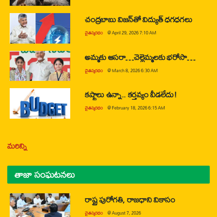
చంద్రబాబు విజన్‌తో విద్యుత్ ధగధగలు
చైతన్యరధం
@
April 29, 2026 7:10 AM
అమ్మకు ఆసరా…చెల్లెమ్మలకు భరోసా…
చైతన్యరధం
@
March 8, 2026 6:30 AM
కష్టాలు ఉన్నా.. కర్తవ్యం వీడలేదు!
చైతన్యరధం
@
February 18, 2026 6:15 AM
మరిన్ని
తాజా సంఘటనలు
రాష్ట్ర పురోగతి, రాజధాని వికాసం
చైతన్యరధం
@
August 7, 2026