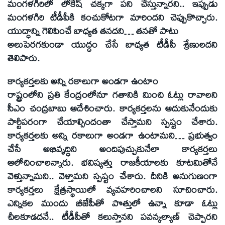
మంగళగిరిలో లోకేష్ చక్కగా పని చేస్తున్నారని.. ఇప్పుడు
మంగళగిరి టీడీపీకి కంచుకోటగా మారిందని చెప్పుకొచ్చారు.
యుద్ధాన్ని గెలిపించే బాధ్యత తనదని… తనతో పాటు
అలుపెరగకుండా యుద్ధం చేసే బాధ్యత టీడీపీ శ్రేణులదని
తెలిపారు.
కార్యకర్తలకు అన్ని రకాలుగా అండగా ఉంటాం
రాష్ట్రంలోని ప్రతి కేంద్రంలోనూ గతానికి మించి ఓట్లు రావాలని
సీఎం చంద్రబాబు ఆదేశించారు. కార్యకర్తలను ఆదుకునేందుకు
పార్టీపరంగా చేయాల్సిందంతా చేస్తామని స్పష్టం చేశారు.
కార్యకర్తలకు అన్ని రకాలుగా అండగా ఉంటామని… ప్రభుత్వం
చేసే అభివృద్ధిని అందిపుచ్చుకునేలా కార్యకర్తలు
ఆలోచించాలన్నారు. భవిష్యత్తు రాజకీయాలకు కూటమితోనే
వెళ్తున్నామని.. వెళ్తామని స్పష్టం చేశారు. దీనికి అనుగుణంగా
కార్యకర్తలు క్షేత్రస్థాయిలో వ్యవహరించాలని సూచించారు.
ఎన్నికల ముందు బీజేపీతో పొత్తులో ఉన్నా కూడా ఓట్లు
చీలకూడదనే.. టీడీపీతో కలుస్తానని పవన్కల్యాణ్ చెప్పారని