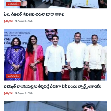
ఆంధ్రప్రదేశ్
ఏఐ, డిజిటల్ సేవలకు చిరునామాగా విశాఖ
చైతన్యరధం
@
August 6, 2026
ఆంధ్రప్రదేశ్
భవిష్యత్ ఛాంపియన్లను తీర్చిదిద్దే వేదికగా పీవీ సింధు స్పోర్ట్స్ అకాడమీ
చైతన్యరధం
@
August 6, 2026