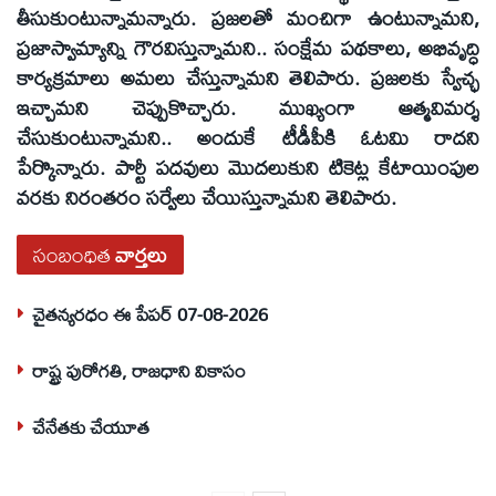
తీసుకుంటున్నామన్నారు. ప్రజలతో మంచిగా ఉంటున్నామని,
ప్రజాస్వామ్యాన్ని గౌరవిస్తున్నామని.. సంక్షేమ పథకాలు, అభివృద్ధి
కార్యక్రమాలు అమలు చేస్తున్నామని తెలిపారు. ప్రజలకు స్వేచ్ఛ
ఇచ్చామని చెప్పుకొచ్చారు. ముఖ్యంగా ఆత్మవిమర్శ
చేసుకుంటున్నామని.. అందుకే టీడీపీకి ఓటమి రాదని
పేర్కొన్నారు. పార్టీ పదవులు మొదలుకుని టికెట్ల కేటాయింపుల
వరకు నిరంతరం సర్వేలు చేయిస్తున్నామని తెలిపారు.
సంబంధిత
వార్తలు
చైతన్యరధం ఈ పేపర్ 07-08-2026
రాష్ట్ర పురోగతి, రాజధాని వికాసం
చేనేతకు చేయూత