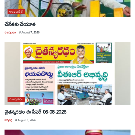
ఆంధ్రప్రదేశ్
చేనేతకు చేయూత
చైతన్యరధం
@
August 7, 2026
చైతన్యరధం
చైతన్యరధం ఈ పేపర్ 06-08-2026
కార్యకర్త
@
August 6, 2026