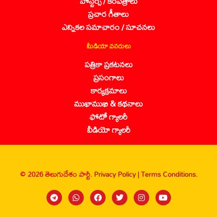
పోస్టర్స్ / కరపత్రాలు
ప్రచార గీతాలు
ఎన్నికల సమాచారం / సూచనలు
మీడియా వనరులు
పత్రికా ప్రకటనలు
ప్రసంగాలు
కార్యక్రమాలు
ముఖాముఖి & కథనాలు
ఫోటో గ్యాలరీ
వీడియో గ్యాలరీ
© 2026 తెలుగుదేశం పార్టీ.
Privacy Policy |
Terms Conditions.