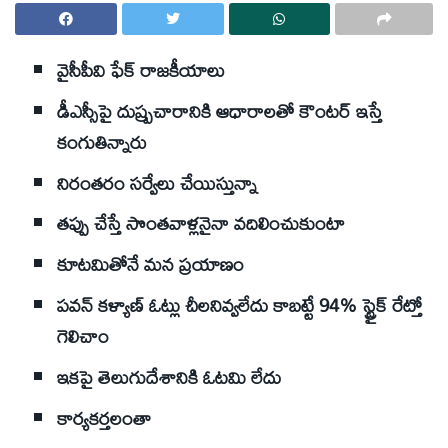
వైసీపీవి ఫేక్ రాజకీయాలు
డీఎస్సీపై దుష్ప్రచారానికి ఆధారాలతో కౌంటర్ ఇస్తే
కంగుతిన్నారు
నిరంతరం సర్వేలు చేయిస్తున్నా
తప్పు చేస్తే సొంతవాళ్లనైనా వదిలించుకుంటా
కూటమితోనే మన ప్రయాణం
పవన్ కళ్యాణ్ ఓట్లు చీలనివ్వలేదు కాబట్టే 94% స్ట్రైక్ రేట్తో
గెలిచాం
ఇకపై తెలుగుదేశానికి ఓటమి లేదు
కార్యకర్తలంతా