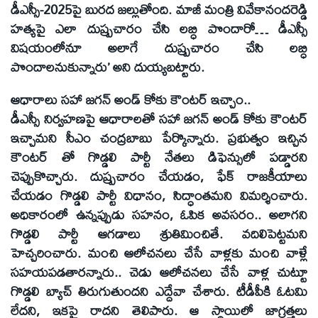
డీఎస్సీ-2025పై బురద జల్లుతోంది. మాజీ మంత్రి వివేకానందరెడ్డి
హత్యపై ఎలా దుష్ప్రచారం చేసి లబ్ధి పొందారో… డీఎస్సీ
విషయంలోనూ అలాగే దుష్ప్రచారం చేసి లబ్ధి
పొందాలనుకున్నారు’ అని దుయ్యబట్టారు.
ఆధారాలు సహా జగన్ అండ్ కోకు కౌంటర్ ఇచ్చాం..
డీఎస్సీ నిర్వహణపై ఆధారాలతో సహా జగన్ అండ్ కోకు కౌంటర్
ఇచ్చామని సీఎం చంద్రబాబు పేర్కొన్నారు. ప్రభుత్వం ఇచ్చిన
కౌంటర్ తో గొడ్డలి పార్టీ నేతలు డిఫెన్సులో పడ్డారని
చెప్పుకొచ్చారు. దుష్ప్రచారం చేయడం, ఫేక్ రాజకీయాలు
చేయడం గొడ్డలి పార్టీ విధానం, సిద్ధాంతమని విమర్శించారు.
అధికారంలో ఉన్నప్పుడు సహనం, ఓపిక అవసరం.. అలాగని
గొడ్డలి పార్టీ ఆగడాలు శ్రుతిమించితే. వదిలిపెట్టమని
హెచ్చరించారు. మంచి ఆలోచనలు చేసే వాళ్లకు మంచి వాళ్లే
సహయపడతారన్నారు.. చెడు ఆలోచనలు చేసే వాళ్ల చుట్టూ
గొడ్డలి బ్యాచ్ తిరుగుతుందని ఎద్దేవా చేశారు. టీడీపీకి ఓటమి
లేదని, ఇకపై రాదని తెలిపారు. ఆ స్థాయిలో జాగ్రత్తలు