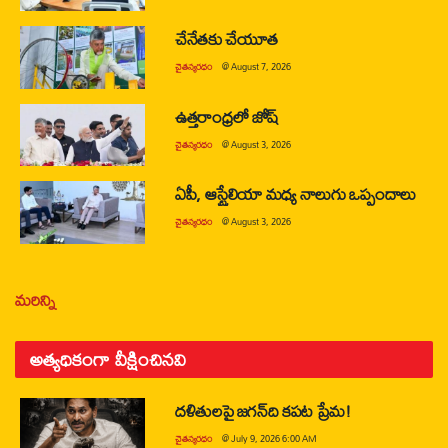
చేనేతకు చేయూత
చైతన్యరధం
@
August 7, 2026
ఉత్తరాంధ్రలో జోష్
చైతన్యరధం
@
August 3, 2026
ఏపీ, ఆస్ట్రేలియా మధ్య నాలుగు ఒప్పందాలు
చైతన్యరధం
@
August 3, 2026
మరిన్ని
అత్యధికంగా వీక్షించినవి
దళితులపై జగన్‌ది కపట ప్రేమ!
చైతన్యరధం
@
July 9, 2026 6:00 AM