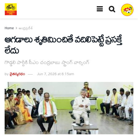
Home
ఆంధ్రప్రదేశ్
ఆగడాలు శృతిమించితే వదిలిపెట్టే ప్రసక్తే
లేదు
గొడ్డలి పార్టీకి సీఎం చంద్రబాబు స్ట్రాంగ్ వార్నింగ్
by
చైతన్యరధం
Jun 7, 2026 at 6:15am