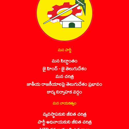
మన పార్టీ
మన సిద్ధాంతం
జై హింద్ - జై తెలుగుదేశం
మన చరిత్ర
జాతీయ రాజకీయాలపై తెలుగుదేశం ప్రభావం
కార్య నిర్వాహక వర్గం
మన నాయకత్వం
వ్యవస్థాపకుని జీవిత చరిత్ర
పార్టీ అధినాయకుని జీవిత చరిత్ర