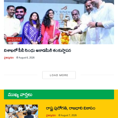
ఆంధ్రప్రదేశ్
విశాఖలో పీవీ సింధు అకాడమీకి శంకుస్థాపన
చైతన్యరధం
@
August 6, 2026
LOAD MORE
ముఖ్య వార్తలు
రాష్ట్ర పురోగతి, రాజధాని వికాసం
చైతన్యరధం
@
August 7, 2026