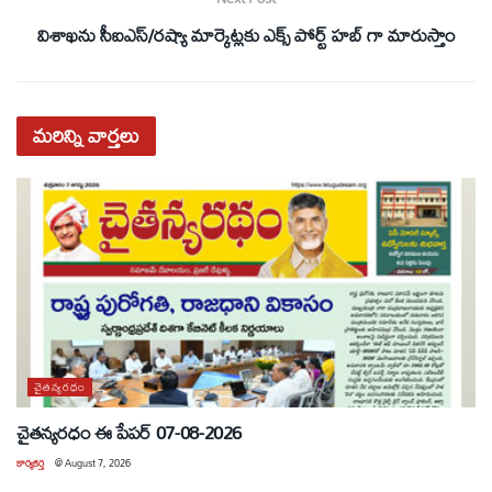
విశాఖను సీఐఎస్/రష్యా మార్కెట్లకు ఎక్స్ పోర్ట్ హబ్ గా మారుస్తాం
మరిన్ని
వార్తలు
చైతన్యరధం
చైతన్యరధం ఈ పేపర్ 07-08-2026
కార్యకర్త
@
August 7, 2026