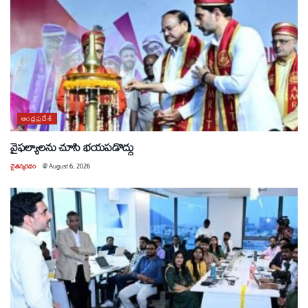
ఆంధ్రప్రదేశ్
వైఫల్యాలను చూసి భయపడొద్దు
చైతన్యరధం
@
August 6, 2026