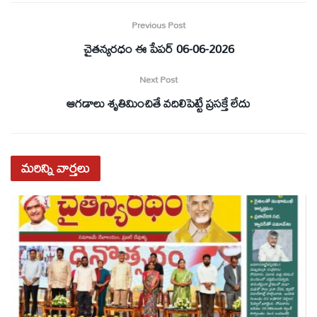
Previous Post
చైతన్యరధం ఈ పేపర్ 06-06-2026
Next Post
ఆగడాలు శృతిమించితే వదిలిపెట్టే ప్రసక్తే లేదు
మరిన్ని
వార్తలు