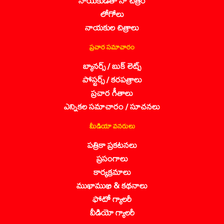
నాయకుడితో నా చిత్రం
లోగోలు
నాయకుల చిత్రాలు
ప్రచార సమాచారం
బ్యానర్స్ / బుక్ లెట్స్
పోస్టర్స్ / కరపత్రాలు
ప్రచార గీతాలు
ఎన్నికల సమాచారం / సూచనలు
మీడియా వనరులు
పత్రికా ప్రకటనలు
ప్రసంగాలు
కార్యక్రమాలు
ముఖాముఖి & కథనాలు
ఫోటో గ్యాలరీ
వీడియో గ్యాలరీ