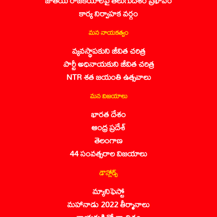
జాతీయ రాజకీయాలపై తెలుగుదేశం ప్రభావం
కార్య నిర్వాహక వర్గం
మన నాయకత్వం
వ్యవస్థాపకుని జీవిత చరిత్ర
పార్టీ అధినాయకుని జీవిత చరిత్ర
NTR శత జయంతి ఉత్సవాలు
మన విజయాలు
భారత దేశం
ఆంధ్ర ప్రదేశ్
తెలంగాణ
44 సంవత్సరాల విజయాలు
డౌన్లోడ్స్
మ్యానిఫెస్టో
మహానాడు 2022 తీర్మానాలు