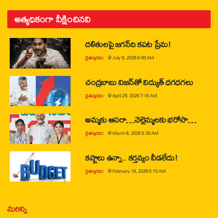
అత్యధికంగా వీక్షించినవి
దళితులపై జగన్‌ది కపట ప్రేమ!
చైతన్యరధం
@
July 9, 2026 6:00 AM
చంద్రబాబు విజన్‌తో విద్యుత్ ధగధగలు
చైతన్యరధం
@
April 29, 2026 7:10 AM
అమ్మకు ఆసరా…చెల్లెమ్మలకు భరోసా…
చైతన్యరధం
@
March 8, 2026 6:30 AM
కష్టాలు ఉన్నా.. కర్తవ్యం వీడలేదు!
చైతన్యరధం
@
February 18, 2026 6:15 AM
మరిన్ని