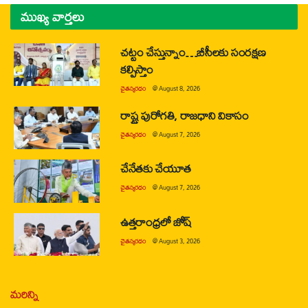
ముఖ్య వార్తలు
చట్టం చేస్తున్నాం…బీసీలకు సంరక్షణ
కల్పిస్తాం
చైతన్యరధం
@
August 8, 2026
రాష్ట్ర పురోగతి, రాజధాని వికాసం
చైతన్యరధం
@
August 7, 2026
చేనేతకు చేయూత
చైతన్యరధం
@
August 7, 2026
ఉత్తరాంధ్రలో జోష్
చైతన్యరధం
@
August 3, 2026
మరిన్ని