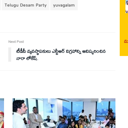
Telugu Desam Party
yuvagalam
మర
Next Post
టీడీపీ వ్యవస్థాపకులు ఎన్టీఆర్ విగ్రహాన్ని ఆవిష్కరించిన
నారా లోకేష్.