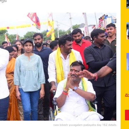
ార్తలు
మర
nara lokesh yuvagalam padayatra day 162 details