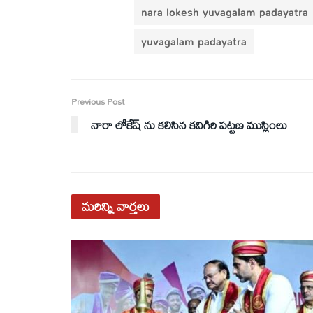
nara lokesh yuvagalam padayatra
yuvagalam padayatra
Previous Post
నారా లోకేష్ ను కలిసిన కనిగిరి పట్టణ ముస్లింలు
మరిన్ని
వార్తలు