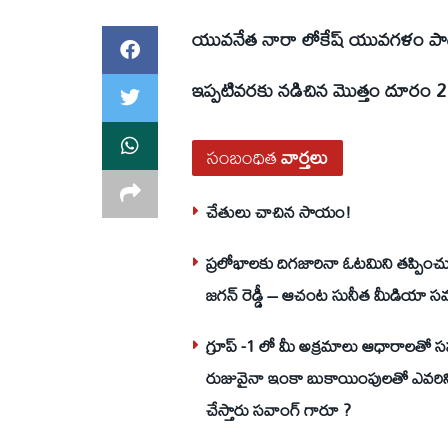
యువనేత నారా లోకేష్ యువగళం పా
ఇప్పటివరకు నడిచిన మొత్తం దూరం 21
సంబంధిత
వార్తలు
చేతులు చాచిన సాయం!
ప్రలోభాలకు దిగజారినా ఓటమిని తప్పించు
జగన్ రెడ్డీ – ఆచంట సునీత మీడియా స
గ్రూప్ -1 లో మీ అక్రమాలు ఆధారాలతో 
రుజువైనా ఇంకా బుకాయింపులతో ఎవరి
చేస్తారు సవాంగ్ గారూ ?