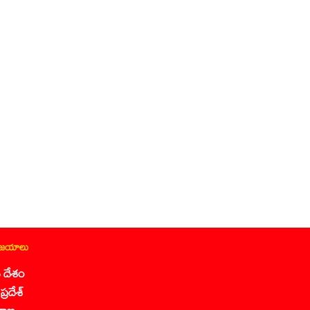
ిజయాలు
 దేశం
ప్రదేశ్