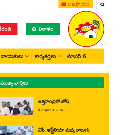
అభిప్రాయం
చేరండి
విరాళం
నాయకులు
కార్యకర్తలు
సూపర్ 6
ముఖ్య వార్తలు
ఉత్తరాంధ్రలో జోష్
@
August 3, 2026
ఏపీ, ఆస్ట్రేలియా మధ్య నాలుగు