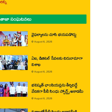
ిన్ని
తాజా సంఘటనలు
వైఫల్యాలను చూసి భయపడొద్దు
@
August 6, 2026
ఏఐ, డిజిటల్ సేవలకు చిరునామాగా
విశాఖ
@
August 6, 2026
భవిష్యత్ ఛాంపియన్లను తీర్చిదిద్దే
వేదికగా పీవీ సింధు స్పోర్ట్స్ అకాడమీ
@
August 6, 2026
విశాఖలో పీవీ సింధు అకాడమీకి