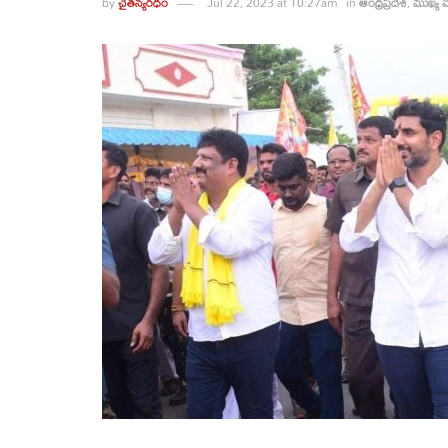
by
చైతన్యరధం
Jul 22, 2023 at 10:27am
in
ఆంధ్రప్రదేశ్
,
ముఖ్య వ