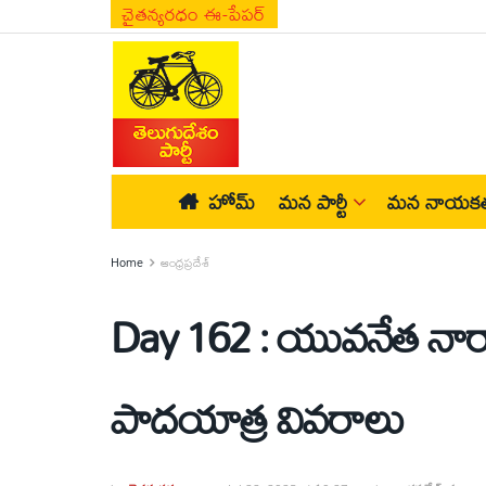
చైతన్యరధం ఈ-పేపర్
హోమ్
మన పార్టీ
మన నాయకత
Home
ఆంధ్రప్రదేశ్
Day 162 : యువనేత నా
పాదయాత్ర వివరాలు