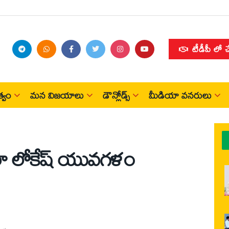
టీడీపీ లో 
్వం
మన విజయాలు
డౌన్లోడ్స్
మీడియా వనరులు
రా లోకేష్ యువగళం