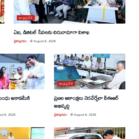
ఆంధ్రప్రదేశ్
ఏఐ, డిజిటల్ సేవలకు చిరునామాగా విశాఖ
చైతన్యరధం
@
August 6, 2026
ఆంధ్రప్రదేశ్
 సింధు అకాడమీకి
ప్రజల ఆకాంక్షలు నెరవేర్చేలా వీఈఆర్
అభివృద్ధి
st 6, 2026
చైతన్యరధం
@
August 6, 2026