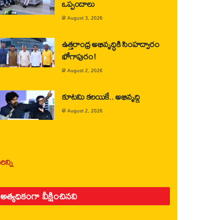
ఒప్పందాలు
@
August 3, 2026
ఉత్తరాంధ్ర అభివృద్ధికి సింహద్వారం
భోగాపురం!
@
August 2, 2026
కూటమి కలయికే.. అభివృద్ధి
@
August 2, 2026
ిన్ని
అత్యధికంగా వీక్షించినవి