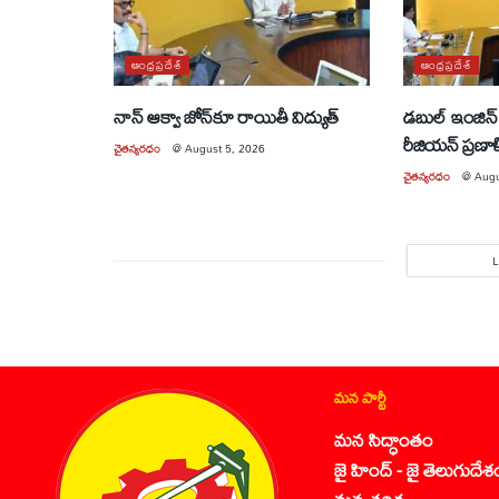
ఆంధ్రప్రదేశ్
ఆంధ్రప్రదేశ్
నాన్ ఆక్వా జోన్‌కూ రాయితీ విద్యుత్
డబుల్ ఇంజిన్ 
రీజియన్ ప్రణా
చైతన్యరధం
@
August 5, 2026
చైతన్యరధం
@
Augu
మన పార్టీ
మన సిద్ధాంతం
జై హింద్ - జై తెలుగుదేశ