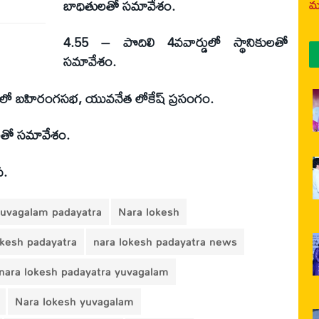
బాధితులతో సమావేశం.
మర
4.55 – పొదిలి 4వవార్డులో స్థానికులతో
సమావేశం.
్ లో బహిరంగసభ, యువనేత లోకేష్ ప్రసంగం.
ులతో సమావేశం.
స.
yuvagalam padayatra
Nara lokesh
okesh padayatra
nara lokesh padayatra news
nara lokesh padayatra yuvagalam
Nara lokesh yuvagalam