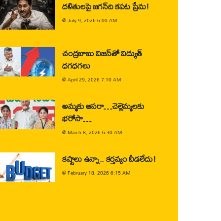
దళితులపై జగన్‌ది కపట ప్రేమ!
@
July 9, 2026 6:00 AM
చంద్రబాబు విజన్‌తో విద్యుత్
ధగధగలు
@
April 29, 2026 7:10 AM
అమ్మకు ఆసరా…చెల్లెమ్మలకు
భరోసా…
@
March 8, 2026 6:30 AM
కష్టాలు ఉన్నా.. కర్తవ్యం వీడలేదు!
@
February 18, 2026 6:15 AM