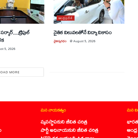
ఆంధ్రప్రదేశ్
సర్కార్…ట్రిపుల్
నైతిక విలువలతోనే విద్యా వికాసం
ళిక
చైతన్యరధం
@
August 5, 2026
st 5, 2026
LOAD MORE
మన నాయకత్వం
మన వ
వ్యవస్థాపకుని జీవిత చరిత్ర
భారత
ం
పార్టీ అధినాయకుని జీవిత చరిత్ర
ఆంధ్ర 