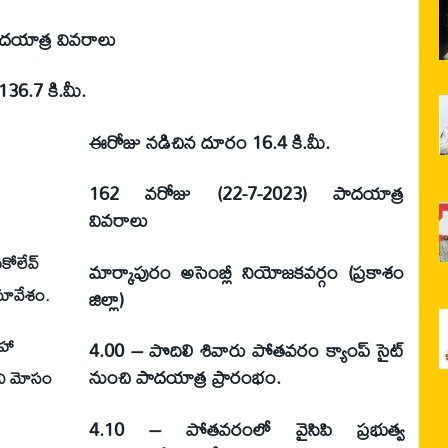
దయాత్ర వివరాలు
36.7 కి.మీ.
ఈరోజు నడిచిన దూరం 16.4 కి.మీ.
162 వరోజు (22-7-2023) పాదయాత్ర
వివరాలు
కోలేవ్
మార్కాపురం అసెంబ్లీ నియోజకవర్గం (ప్రకాశం
మావేశం.
జిల్లా)
సహా
4.00 – పొదిలి శివారు పోతవరం క్యాంప్ సైట్
నుంచి పాదయాత్ర ప్రారంభం.
ని మోసం
4.10 – పోతవరంలో వైసిపి ప్రభుత్వ