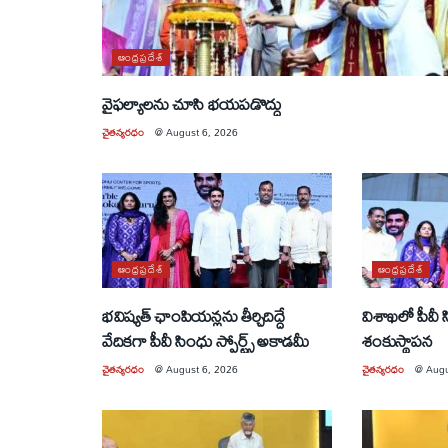
ఆంధ్రప్రదేశ్
వైఫల్యాలను చూసి భయపడొద్దు
చైతన్యరధం
@
August 6, 2026
ఆంధ్రప్రదేశ్
ఆంధ్రప్రదేశ్
భవిష్యత్ ఛాంపియన్లను తీర్చిదిద్దే
విశాఖలో పీవీ
వేదికగా పీవీ సింధు స్పోర్ట్స్ అకాడమీ
శంకుస్థాపన
చైతన్యరధం
@
August 6, 2026
చైతన్యరధం
@
Augu