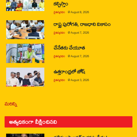
కల్పిస్తాం
చైతన్యరధం
@
August 8, 2026
రాష్ట్ర పురోగతి, రాజధాని వికాసం
చైతన్యరధం
@
August 7, 2026
చేనేతకు చేయూత
చైతన్యరధం
@
August 7, 2026
ఉత్తరాంధ్రలో జోష్
చైతన్యరధం
@
August 3, 2026
మరిన్ని
అత్యధికంగా వీక్షించినవి