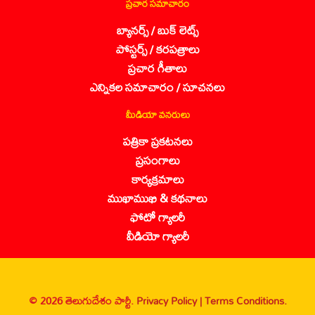
ప్రచార సమాచారం
బ్యానర్స్ / బుక్ లెట్స్
పోస్టర్స్ / కరపత్రాలు
ప్రచార గీతాలు
ఎన్నికల సమాచారం / సూచనలు
మీడియా వనరులు
పత్రికా ప్రకటనలు
ప్రసంగాలు
కార్యక్రమాలు
ముఖాముఖి & కథనాలు
ఫోటో గ్యాలరీ
వీడియో గ్యాలరీ
© 2026 తెలుగుదేశం పార్టీ.
Privacy Policy |
Terms Conditions.