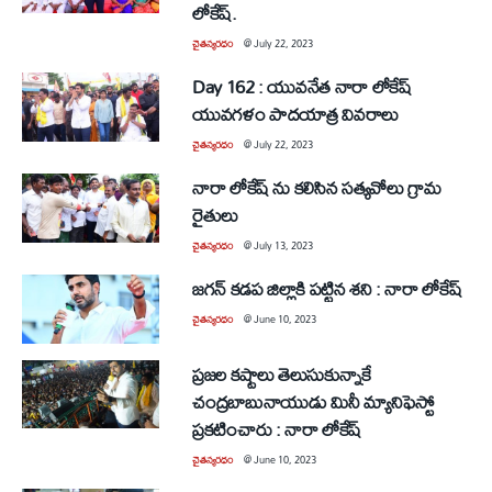
లోకేష్.
చైతన్యరధం
@
July 22, 2023
Day 162 : యువనేత నారా లోకేష్
యువగళం పాదయాత్ర వివరాలు
చైతన్యరధం
@
July 22, 2023
నారా లోకేష్ ను కలిసిన సత్యవోలు గ్రామ
రైతులు
చైతన్యరధం
@
July 13, 2023
జగన్ కడప జిల్లాకి పట్టిన శని : నారా లోకేష్
చైతన్యరధం
@
June 10, 2023
ప్రజల కష్టాలు తెలుసుకున్నాకే
చంద్రబాబునాయుడు మినీ మ్యానిఫెస్టో
ప్రకటించారు : నారా లోకేష్
చైతన్యరధం
@
June 10, 2023