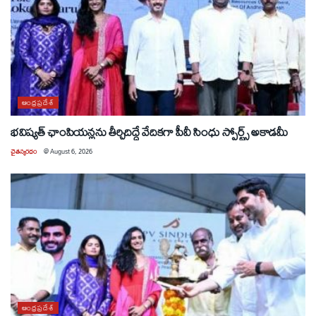
ఆంధ్రప్రదేశ్
భవిష్యత్ ఛాంపియన్లను తీర్చిదిద్దే వేదికగా పీవీ సింధు స్పోర్ట్స్ అకాడమీ
చైతన్యరధం
@
August 6, 2026
ఆంధ్రప్రదేశ్