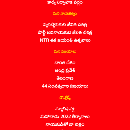
కార్య నిర్వాహక వర్గం
మన నాయకత్వం
వ్యవస్థాపకుని జీవిత చరిత్ర
పార్టీ అధినాయకుని జీవిత చరిత్ర
NTR శత జయంతి ఉత్సవాలు
మన విజయాలు
భారత దేశం
ఆంధ్ర ప్రదేశ్
తెలంగాణ
44 సంవత్సరాల విజయాలు
డౌన్లోడ్స్
మ్యానిఫెస్టో
మహానాడు 2022 తీర్మానాలు
నాయకుడితో నా చిత్రం