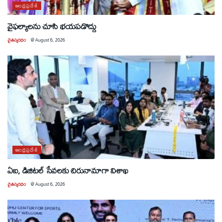
ఆంధ్రప్రదేశ్
వైఫల్యాలను చూసి భయపడొద్దు
చైతన్యరధం
@
August 6, 2026
ఆంధ్రప్రదేశ్
ఏఐ, డిజిటల్ సేవలకు చిరునామాగా విశాఖ
చైతన్యరధం
@
August 6, 2026