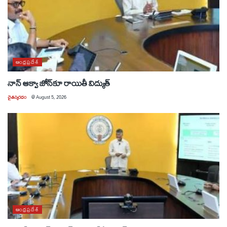
ఆంధ్రప్రదేశ్
నాన్ ఆక్వా జోన్‌కూ రాయితీ విద్యుత్
చైతన్యరధం
@
August 5, 2026
ఆంధ్రప్రదేశ్