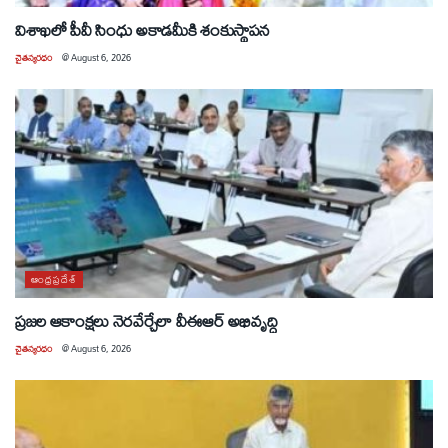
విశాఖలో పీవీ సింధు అకాడమీకి శంకుస్థాపన
చైతన్యరధం
@
August 6, 2026
ఆంధ్రప్రదేశ్
ప్రజల ఆకాంక్షలు నెరవేర్చేలా వీఈఆర్ అభివృద్ధి
చైతన్యరధం
@
August 6, 2026