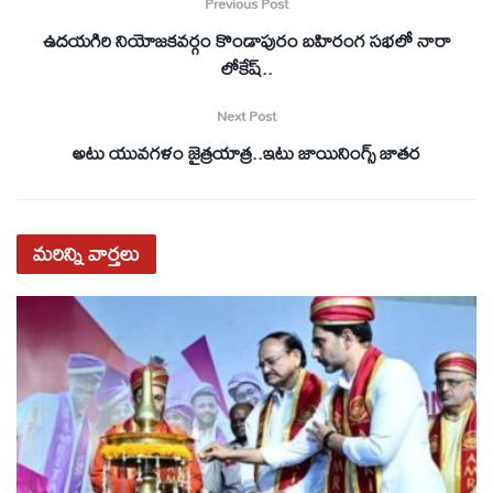
Previous Post
ఉదయగిరి నియోజకవర్గం కొండాపురం బహిరంగ సభలో నారా
లోకేష్..
Next Post
అటు యువగళం జైత్రయాత్ర..ఇటు జాయినింగ్స్ జాతర
మరిన్ని
వార్తలు