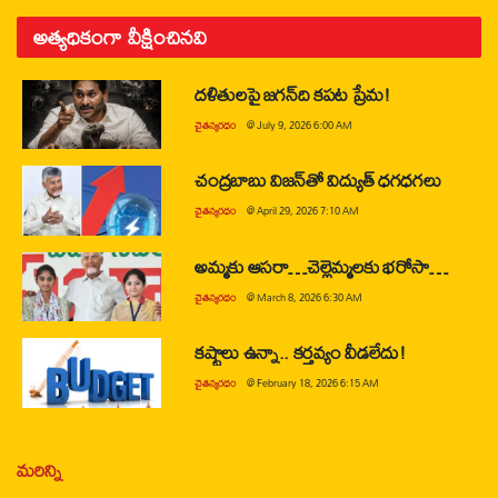
అత్యధికంగా వీక్షించినవి
దళితులపై జగన్‌ది కపట ప్రేమ!
చైతన్యరధం
@
July 9, 2026 6:00 AM
చంద్రబాబు విజన్‌తో విద్యుత్ ధగధగలు
చైతన్యరధం
@
April 29, 2026 7:10 AM
అమ్మకు ఆసరా…చెల్లెమ్మలకు భరోసా…
చైతన్యరధం
@
March 8, 2026 6:30 AM
కష్టాలు ఉన్నా.. కర్తవ్యం వీడలేదు!
చైతన్యరధం
@
February 18, 2026 6:15 AM
మరిన్ని