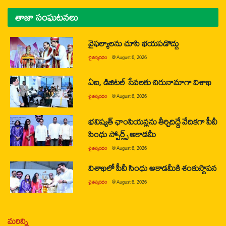
తాజా సంఘటనలు
వైఫల్యాలను చూసి భయపడొద్దు
చైతన్యరధం
@
August 6, 2026
ఏఐ, డిజిటల్ సేవలకు చిరునామాగా విశాఖ
చైతన్యరధం
@
August 6, 2026
భవిష్యత్ ఛాంపియన్లను తీర్చిదిద్దే వేదికగా పీవీ
సింధు స్పోర్ట్స్ అకాడమీ
చైతన్యరధం
@
August 6, 2026
విశాఖలో పీవీ సింధు అకాడమీకి శంకుస్థాపన
చైతన్యరధం
@
August 6, 2026
మరిన్ని