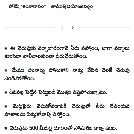
లోకేష్ “శంఖారావం” – తాడిపత్రి నియోజకవర్గం
• ఈ చెరువుకు వర్షాధారంగానే నీరు వస్తోంది, బాగా వర్షాలు
కురిసినా చాలీచాలకుండా నీరుచేరుతోంది.
• మేము వరినార్లు పోసుకొని నాట్లు వేసిన నెలకే చెరువు
ఎండిపోతోంది.
• దీనివల్ల పెట్టిన పెట్టుబడి మొత్తం నష్టపోతున్నాము.
• మెట్టపైరు వేసుకోవడానికి చెరువులో నీరు లేనందున
పొలాలను పెట్టుకోవాల్సి వస్తోంది.
• చెరువుకు 500 మీటర్ల దూరంలో సోమశిల కాల్వ ఉంది.