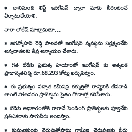
• దానినుంచి లిఫ్ట్ ఇరిగేషన్ ద్వారా మాకు నీరందించే
ఏర్పాటుచేయాలి.
నారా లోకేష్ మాట్లాడుతూ…
• జగన్మోహన్ రెడ్డి పాలనలో ఇరిగేషన్ వ్యవస్థను నిర్లక్ష్యంచేసి
అన్నదాతలకు తీవ్ర అన్యాయం చేశారు.
• గత టిడిపి ప్రభుత్వ హయాంలో ఇరిగేషన్ కు అత్యధిక
ప్రాధాన్యతనిచ్చి రూ.68,293 కోట్లు ఖర్చుపెట్టాం.
• ఈ ప్రభుత్వం వచ్చాక కమీషన్ల కక్కుర్తితో రాష్ట్రానికి జీవనాడి
లాంటి పోలవరం ప్రాజెక్టును సైతం గోదాట్లో కలిపేశారు.
• టిడిపి అధికారంలోకి రాగానే పెండింగ్ ప్రాజెక్టులకు పూర్తిచేసి
ప్రతిఎకరాకు సాగునీరు అందిస్తాం.
• కుమ్మరికుంట చెరువుతోపాటు గ్రామీణ చెరువులకు నీరు