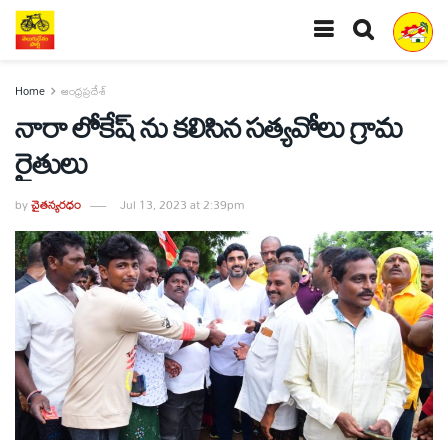
Home
ఆంధ్రప్రదేశ్
నారా లోకేష్ ను కలిసిన సత్యవోలు గ్రామ
రైతులు
by
చైతన్యరధం
Jul 13, 2023 at 2:39pm