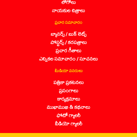
లోగోలు
నాయకుల చిత్రాలు
ప్రచార సమాచారం
బ్యానర్స్ / బుక్ లెట్స్
పోస్టర్స్ / కరపత్రాలు
ప్రచార గీతాలు
ఎన్నికల సమాచారం / సూచనలు
మీడియా వనరులు
పత్రికా ప్రకటనలు
ప్రసంగాలు
కార్యక్రమాలు
ముఖాముఖి & కథనాలు
ఫోటో గ్యాలరీ
వీడియో గ్యాలరీ