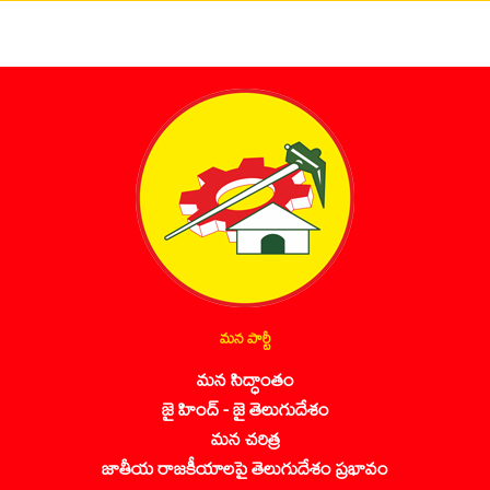
మన పార్టీ
మన సిద్ధాంతం
జై హింద్ - జై తెలుగుదేశం
మన చరిత్ర
జాతీయ రాజకీయాలపై తెలుగుదేశం ప్రభావం