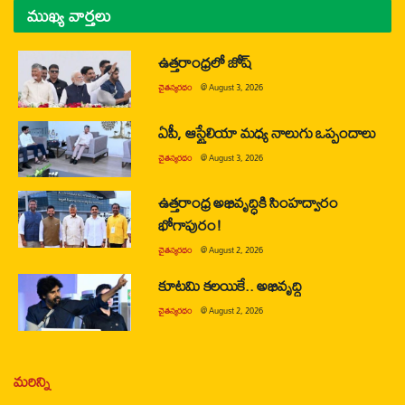
ముఖ్య వార్తలు
ఉత్తరాంధ్రలో జోష్
చైతన్యరధం
@
August 3, 2026
ఏపీ, ఆస్ట్రేలియా మధ్య నాలుగు ఒప్పందాలు
చైతన్యరధం
@
August 3, 2026
ఉత్తరాంధ్ర అభివృద్ధికి సింహద్వారం
భోగాపురం!
చైతన్యరధం
@
August 2, 2026
కూటమి కలయికే.. అభివృద్ధి
చైతన్యరధం
@
August 2, 2026
మరిన్ని