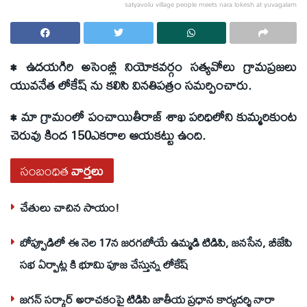
satyavolu village people meets nara lokesh at yuvagalam
• ఉదయగిరి అసెంబ్లీ నియోకవర్గం సత్యవోలు గ్రామప్రజలు
యువనేత లోకేష్ ను కలిసి వినతిపత్రం సమర్పించారు.
• మా గ్రామంలో పంచాయితీరాజ్ శాఖ పరిధిలోని కుమ్మరికుంట
చెరువు కింద 150ఎకరాల ఆయకట్టు ఉంది.
సంబంధిత
వార్తలు
చేతులు చాచిన సాయం!
బోప్పూడిలో ఈ నెల 17న జరగబోయే ఉమ్మడి టిడిపి, జనసేన, బీజేపి
సభ ఏర్పాట్ల కి భూమి పూజ చేస్తున్న లోకేష్
జగన్ సర్కార్ అరాచకంపై టిడిపి జాతీయ ప్రధాన కార్యదర్శి నారా