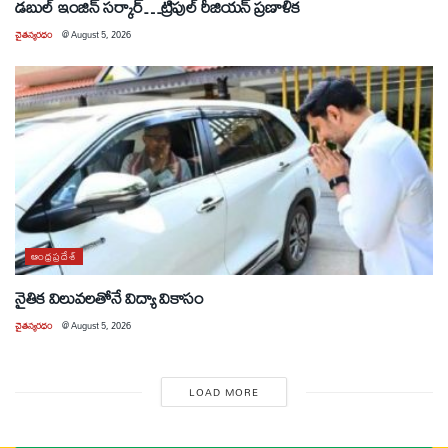
డబుల్ ఇంజిన్ సర్కార్…ట్రిపుల్ రీజియన్ ప్రణాళిక
చైతన్యరధం
@
August 5, 2026
ఆంధ్రప్రదేశ్
నైతిక విలువలతోనే విద్యా వికాసం
చైతన్యరధం
@
August 5, 2026
LOAD MORE