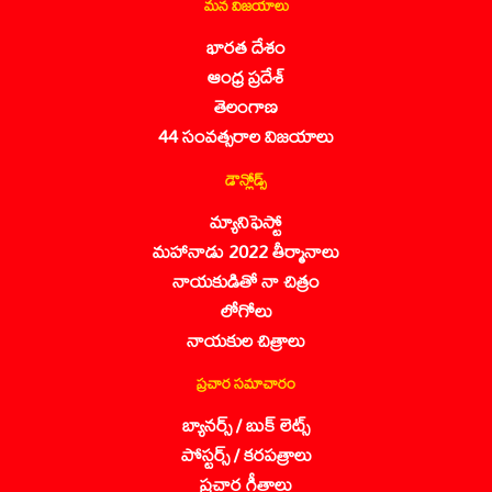
మన విజయాలు
భారత దేశం
ఆంధ్ర ప్రదేశ్
తెలంగాణ
44 సంవత్సరాల విజయాలు
డౌన్లోడ్స్
మ్యానిఫెస్టో
మహానాడు 2022 తీర్మానాలు
నాయకుడితో నా చిత్రం
లోగోలు
నాయకుల చిత్రాలు
ప్రచార సమాచారం
బ్యానర్స్ / బుక్ లెట్స్
పోస్టర్స్ / కరపత్రాలు
ప్రచార గీతాలు