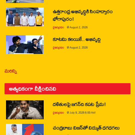
ఉత్తరాంధ్ర అభివృద్ధికి సింహద్వారం
భోగాపురం!
చైతన్యరధం
@
August 2, 2026
కూటమి కలయికే.. అభివృద్ధి
చైతన్యరధం
@
August 2, 2026
మరిన్ని
అత్యధికంగా వీక్షించినవి
దళితులపై జగన్‌ది కపట ప్రేమ!
చైతన్యరధం
@
July 9, 2026 6:00 AM
చంద్రబాబు విజన్‌తో విద్యుత్ ధగధగలు