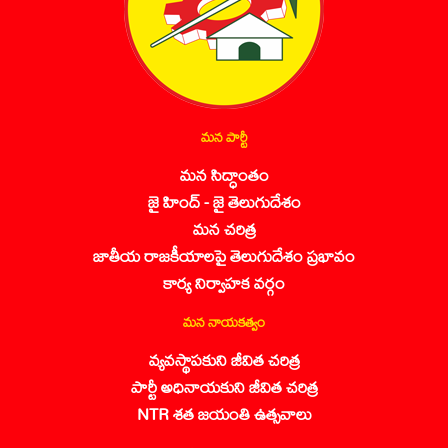
మన పార్టీ
మన సిద్ధాంతం
జై హింద్ - జై తెలుగుదేశం
మన చరిత్ర
జాతీయ రాజకీయాలపై తెలుగుదేశం ప్రభావం
కార్య నిర్వాహక వర్గం
మన నాయకత్వం
వ్యవస్థాపకుని జీవిత చరిత్ర
పార్టీ అధినాయకుని జీవిత చరిత్ర
NTR శత జయంతి ఉత్సవాలు