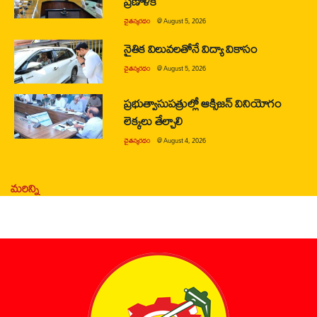
ప్రణాళిక
చైతన్యరధం
@
August 5, 2026
నైతిక విలువలతోనే విద్యా వికాసం
చైతన్యరధం
@
August 5, 2026
ప్రభుత్వాసుపత్రుల్లో ఆక్సిజన్ వినియోగం
లెక్కలు తేల్చాలి
చైతన్యరధం
@
August 4, 2026
మరిన్ని