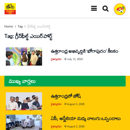
Home
Tag
గ్రీన్‌ఫీల్డ్‌ ఎయిర్‌పోర్ట్‌
Tag:
గ్రీన్‌ఫీల్డ్‌ ఎయిర్‌పోర్ట్‌
ఉత్తరాంధ్ర అభివృద్ధికి ‘భోగాపురం’ కీలకం
చైతన్యరధం
@
July 12, 2024
ముఖ్య వార్తలు
ఉత్తరాంధ్రలో జోష్
చైతన్యరధం
@
August 3, 2026
ఏపీ, ఆస్ట్రేలియా మధ్య నాలుగు ఒప్పందాలు
చైతన్యరధం
@
August 3, 2026