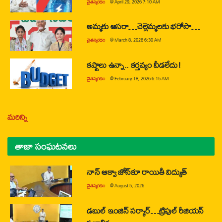
చైతన్యరధం
@
April 29, 2026 7:10 AM
అమ్మకు ఆసరా…చెల్లెమ్మలకు భరోసా…
చైతన్యరధం
@
March 8, 2026 6:30 AM
కష్టాలు ఉన్నా.. కర్తవ్యం వీడలేదు!
చైతన్యరధం
@
February 18, 2026 6:15 AM
మరిన్ని
తాజా సంఘటనలు
నాన్ ఆక్వా జోన్‌కూ రాయితీ విద్యుత్
చైతన్యరధం
@
August 5, 2026
డబుల్ ఇంజిన్ సర్కార్…ట్రిపుల్ రీజియన్