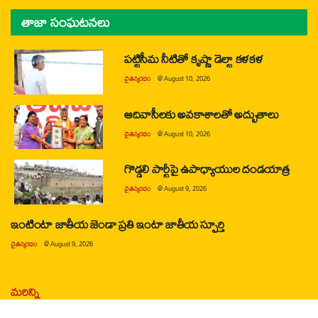
తాజా సంఘటనలు
పట్టిసీమ నీటితో కృష్ణా డెల్టా కళకళ
చైతన్యరధం
@
August 10, 2026
ఆదివాసీలకు అవకాశాలతో అద్భుతాలు
చైతన్యరధం
@
August 10, 2026
గొడ్డలి పార్టీపై ఉపాధ్యాయుల దండయాత్ర
చైతన్యరధం
@
August 9, 2026
ఇంటింటా జాతీయ జెండా ప్రతి ఇంటా జాతీయ స్ఫూర్తి
చైతన్యరధం
@
August 9, 2026
మరిన్ని