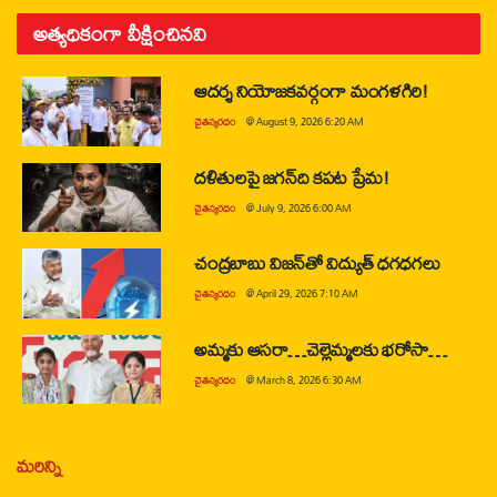
అత్యధికంగా వీక్షించినవి
ఆదర్శ నియోజకవర్గంగా మంగళగిరి!
చైతన్యరధం
@
August 9, 2026 6:20 AM
దళితులపై జగన్‌ది కపట ప్రేమ!
చైతన్యరధం
@
July 9, 2026 6:00 AM
చంద్రబాబు విజన్‌తో విద్యుత్ ధగధగలు
చైతన్యరధం
@
April 29, 2026 7:10 AM
అమ్మకు ఆసరా…చెల్లెమ్మలకు భరోసా…
చైతన్యరధం
@
March 8, 2026 6:30 AM
మరిన్ని