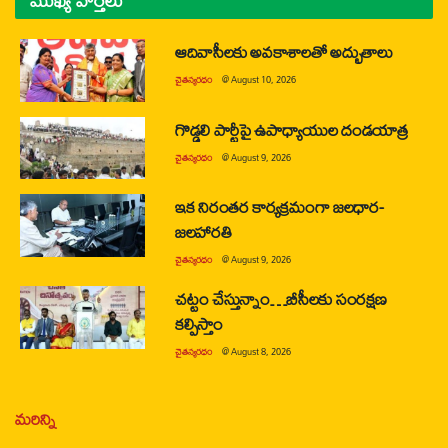
ముఖ్య వార్తలు
ఆదివాసీలకు అవకాశాలతో అద్భుతాలు
చైతన్యరధం
@
August 10, 2026
గొడ్డలి పార్టీపై ఉపాధ్యాయుల దండయాత్ర
చైతన్యరధం
@
August 9, 2026
ఇక నిరంతర కార్యక్రమంగా జలధార-
జలహారతి
చైతన్యరధం
@
August 9, 2026
చట్టం చేస్తున్నాం…బీసీలకు సంరక్షణ
కల్పిస్తాం
చైతన్యరధం
@
August 8, 2026
మరిన్ని