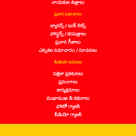
నాయకుల చిత్రాలు
ప్రచార సమాచారం
బ్యానర్స్ / బుక్ లెట్స్
పోస్టర్స్ / కరపత్రాలు
ప్రచార గీతాలు
ఎన్నికల సమాచారం / సూచనలు
మీడియా వనరులు
పత్రికా ప్రకటనలు
ప్రసంగాలు
కార్యక్రమాలు
ముఖాముఖి & కథనాలు
ఫోటో గ్యాలరీ
వీడియో గ్యాలరీ