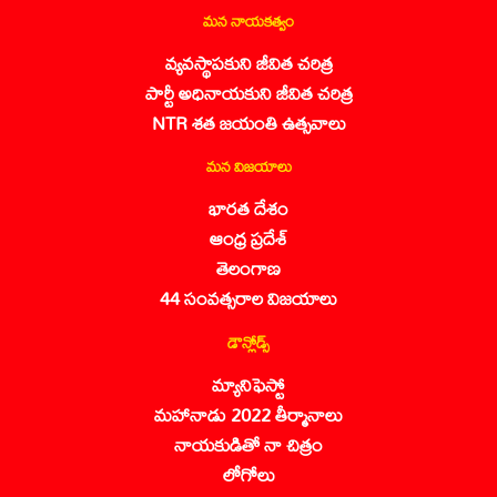
మన నాయకత్వం
వ్యవస్థాపకుని జీవిత చరిత్ర
పార్టీ అధినాయకుని జీవిత చరిత్ర
NTR శత జయంతి ఉత్సవాలు
మన విజయాలు
భారత దేశం
ఆంధ్ర ప్రదేశ్
తెలంగాణ
44 సంవత్సరాల విజయాలు
డౌన్లోడ్స్
మ్యానిఫెస్టో
మహానాడు 2022 తీర్మానాలు
నాయకుడితో నా చిత్రం
లోగోలు