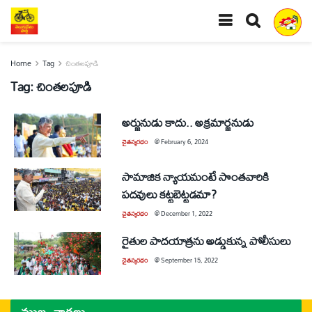
Home
Tag
చింతలపూడి
Tag:
చింతలపూడి
అర్జునుడు కాదు.. అక్రమార్జనుడు
చైతన్యరధం
@
February 6, 2024
సామాజిక న్యాయమంటే సొంతవారికి
పదవులు కట్టబెట్టడమా?
చైతన్యరధం
@
December 1, 2022
రైతుల పాదయాత్రను అడ్డుకున్న పోలీసులు
చైతన్యరధం
@
September 15, 2022