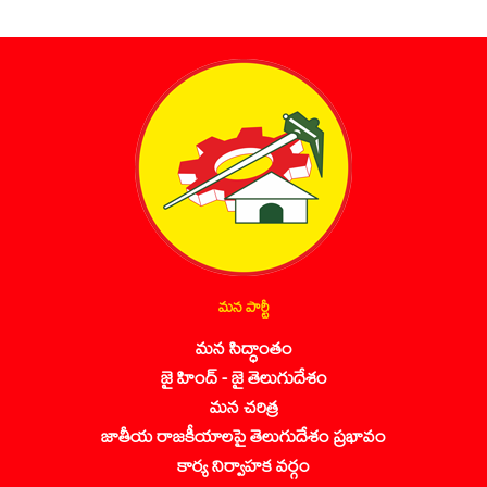
మన పార్టీ
మన సిద్ధాంతం
జై హింద్ - జై తెలుగుదేశం
మన చరిత్ర
జాతీయ రాజకీయాలపై తెలుగుదేశం ప్రభావం
కార్య నిర్వాహక వర్గం