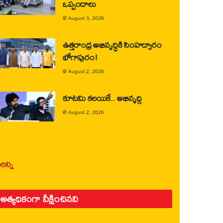
ఒప్పందాలు
@
August 3, 2026
ఉత్తరాంధ్ర అభివృద్ధికి సింహద్వారం
భోగాపురం!
@
August 2, 2026
కూటమి కలయికే.. అభివృద్ధి
@
August 2, 2026
ిన్ని
అత్యధికంగా వీక్షించినవి