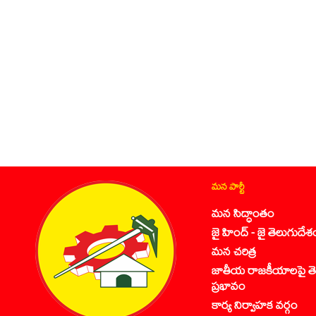
మన పార్టీ
మన సిద్ధాంతం
జై హింద్ - జై తెలుగుదేశ
మన చరిత్ర
జాతీయ రాజకీయాలపై తె
ప్రభావం
కార్య నిర్వాహక వర్గం