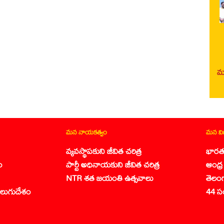
మర
మన నాయకత్వం
మన వ
వ్యవస్థాపకుని జీవిత చరిత్ర
భారత
ం
పార్టీ అధినాయకుని జీవిత చరిత్ర
ఆంధ్ర 
NTR శత జయంతి ఉత్సవాలు
తెలం
లుగుదేశం
44 స