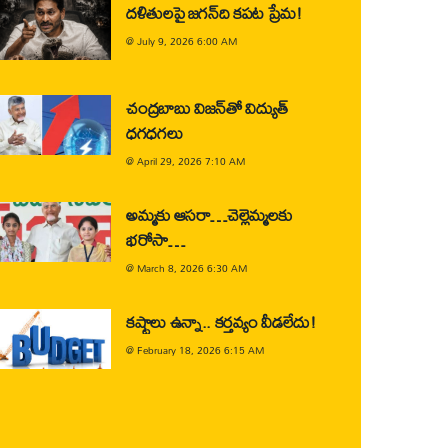
దళితులపై జగన్‌ది కపట ప్రేమ!
@
July 9, 2026 6:00 AM
చంద్రబాబు విజన్‌తో విద్యుత్
ధగధగలు
@
April 29, 2026 7:10 AM
అమ్మకు ఆసరా…చెల్లెమ్మలకు
భరోసా…
@
March 8, 2026 6:30 AM
కష్టాలు ఉన్నా.. కర్తవ్యం వీడలేదు!
@
February 18, 2026 6:15 AM