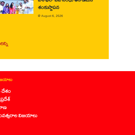
శంకుస్థాపన
@
August 6, 2026
ిన్ని
ిజయాలు
 దేశం
ప్రదేశ్
గాణ
ంవత్సరాల విజయాలు