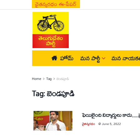
చైతన్యరధం ఈ-పేపర్
హోమ్
మన పార్టీ
మన నాయకత
Home
Tag
బెండ‌పూడి
Tag:
బెండ‌పూడి
ఫెయిలైంది విద్యార్థులు కాదు… ప
చైతన్యరధం
@
June 5, 2022