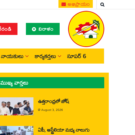
అభిప్రాయం
చేరండి
విరాళం
నాయకులు
కార్యకర్తలు
సూపర్ 6
ముఖ్య వార్తలు
ఉత్తరాంధ్రలో జోష్
@
August 3, 2026
ఏపీ, ఆస్ట్రేలియా మధ్య నాలుగు