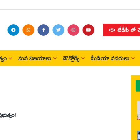
టీడీపీ లో 
్వం
మన విజయాలు
డౌన్లోడ్స్
మీడియా వనరులు
్రభుత్వం!