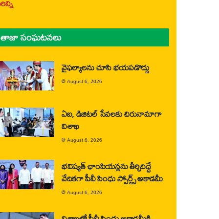
ిన్ని
తాజా సంఘటనలు
వైఫల్యాలను చూసి భయపడొద్దు
@
August 6, 2026
ఏఐ, డిజిటల్ సేవలకు చిరునామాగా
విశాఖ
@
August 6, 2026
భవిష్యత్ ఛాంపియన్లను తీర్చిదిద్దే
వేదికగా పీవీ సింధు స్పోర్ట్స్ అకాడమీ
@
August 6, 2026
విశాఖలో పీవీ సింధు అకాడమీకి