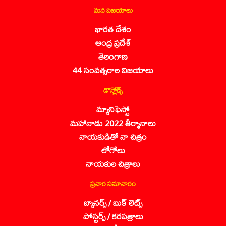
మన విజయాలు
భారత దేశం
ఆంధ్ర ప్రదేశ్
తెలంగాణ
44 సంవత్సరాల విజయాలు
డౌన్లోడ్స్
మ్యానిఫెస్టో
మహానాడు 2022 తీర్మానాలు
నాయకుడితో నా చిత్రం
లోగోలు
నాయకుల చిత్రాలు
ప్రచార సమాచారం
బ్యానర్స్ / బుక్ లెట్స్
పోస్టర్స్ / కరపత్రాలు