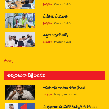
చైతన్యరధం
@
August 7, 2026
చేనేతకు చేయూత
చైతన్యరధం
@
August 7, 2026
ఉత్తరాంధ్రలో జోష్
చైతన్యరధం
@
August 3, 2026
మరిన్ని
అత్యధికంగా వీక్షించినవి
దళితులపై జగన్‌ది కపట ప్రేమ!
చైతన్యరధం
@
July 9, 2026 6:00 AM
చంద్రబాబు విజన్‌తో విద్యుత్ ధగధగలు