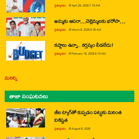
చైతన్యరధం
@
April 29, 2026 7:10 AM
అమ్మకు ఆసరా…చెల్లెమ్మలకు భరోసా…
చైతన్యరధం
@
March 8, 2026 6:30 AM
కష్టాలు ఉన్నా.. కర్తవ్యం వీడలేదు!
చైతన్యరధం
@
February 18, 2026 6:15 AM
మరిన్ని
తాజా సంఘటనలు
జీఐ ట్యాగ్‌తో కుప్పడం పట్టుకు మరింత
విశిష్టత
చైతన్యరధం
@
August 8, 2026