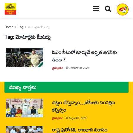
Home
Tag
మోటార్లకు మీటర్లు
Tag:
మోటార్లకు మీటర్లు
సిఎం సీటులో కూర్చునే అర్హత జగన్‌కు
ఉందా?
చైతన్యరధం
@
October 20, 2022
ముఖ్య వార్తలు
చట్టం చేస్తున్నాం…బీసీలకు సంరక్షణ
కల్పిస్తాం
చైతన్యరధం
@
August 8, 2026
రాష్ట్ర పురోగతి, రాజధాని వికాసం