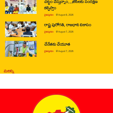
చట్టం చేస్తున్నాం…బీసీలకు సంరక్షణ
కల్పిస్తాం
చైతన్యరధం
@
August 8, 2026
రాష్ట్ర పురోగతి, రాజధాని వికాసం
చైతన్యరధం
@
August 7, 2026
చేనేతకు చేయూత
చైతన్యరధం
@
August 7, 2026
మరిన్ని