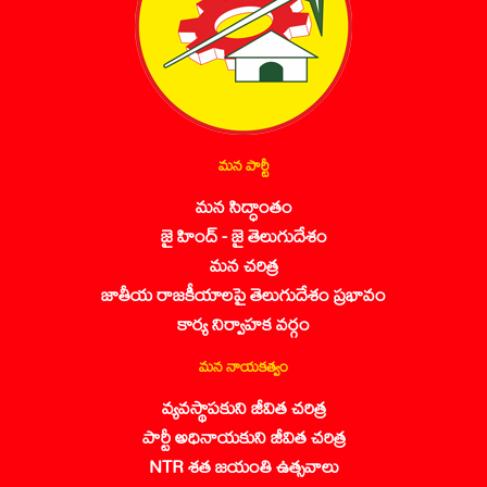
మన పార్టీ
మన సిద్ధాంతం
జై హింద్ - జై తెలుగుదేశం
మన చరిత్ర
జాతీయ రాజకీయాలపై తెలుగుదేశం ప్రభావం
కార్య నిర్వాహక వర్గం
మన నాయకత్వం
వ్యవస్థాపకుని జీవిత చరిత్ర
పార్టీ అధినాయకుని జీవిత చరిత్ర
NTR శత జయంతి ఉత్సవాలు