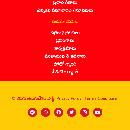
ప్రచార గీతాలు
ఎన్నికల సమాచారం / సూచనలు
మీడియా వనరులు
పత్రికా ప్రకటనలు
ప్రసంగాలు
కార్యక్రమాలు
ముఖాముఖి & కథనాలు
ఫోటో గ్యాలరీ
వీడియో గ్యాలరీ
© 2026 తెలుగుదేశం పార్టీ.
Privacy Policy |
Terms Conditions.
Sanbrains