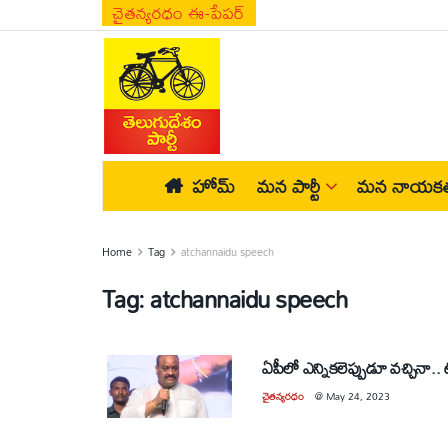
చైతన్యరధం ఈ-పేపర్
హోమ్
మన పార్టీ
మన నాయకత
Home
Tag
atchannaidu speech
Tag:
atchannaidu speech
చైతన్యరధం
@
May 24, 2023