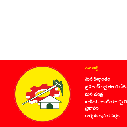
మన పార్టీ
మన సిద్ధాంతం
జై హింద్ - జై తెలుగుదేశ
మన చరిత్ర
జాతీయ రాజకీయాలపై తె
ప్రభావం
కార్య నిర్వాహక వర్గం