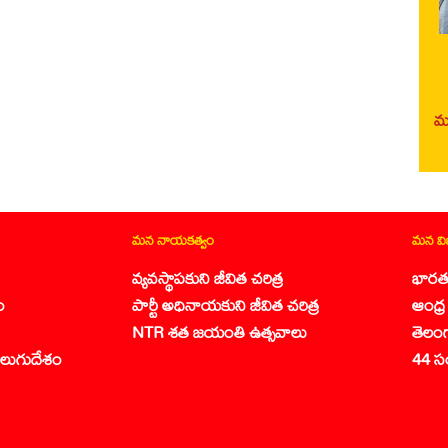
మర
మన నాయకత్వం
మన వ
వ్యవస్థాపకుని జీవిత చరిత్ర
భారత
ం
పార్టీ అధినాయకుని జీవిత చరిత్ర
ఆంధ్ర 
NTR శత జయంతి ఉత్సవాలు
తెలం
లుగుదేశం
44 స