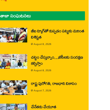
తాజా సంఘటనలు
జీఐ ట్యాగ్‌తో కుప్పడం పట్టుకు మరింత
విశిష్టత
@
August 8, 2026
చట్టం చేస్తున్నాం…బీసీలకు సంరక్షణ
కల్పిస్తాం
@
August 8, 2026
రాష్ట్ర పురోగతి, రాజధాని వికాసం
@
August 7, 2026
చేనేతకు చేయూత