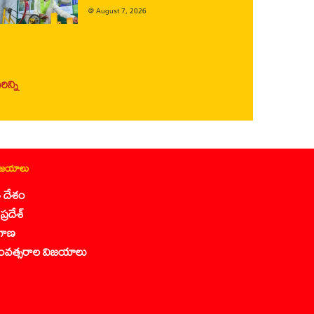
@
August 7, 2026
ిన్ని
ిజయాలు
 దేశం
ప్రదేశ్
గాణ
ంవత్సరాల విజయాలు