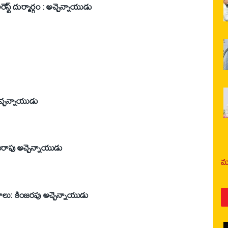
రెస్ట్‌ దుర్మార్గం : అచ్చెన్నాయుడు
కు సెంటిమెంట్స్‌ లేవు’ : అచ్చన్నాయుడు
జరాపు అచ్చెన్నాయుడు
మర
మాలు: కింజరపు అచ్చెన్నాయుడు