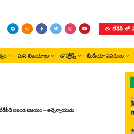
టీడీపీ లో 
్వం
మన విజయాలు
డౌన్లోడ్స్
మీడియా వనరులు
ఏపీలో ఎన్నికలెప్పుడూ వచ్చినా.. టీడీపీదే అఖండ విజయం – అచ్చెన్నాయుడు