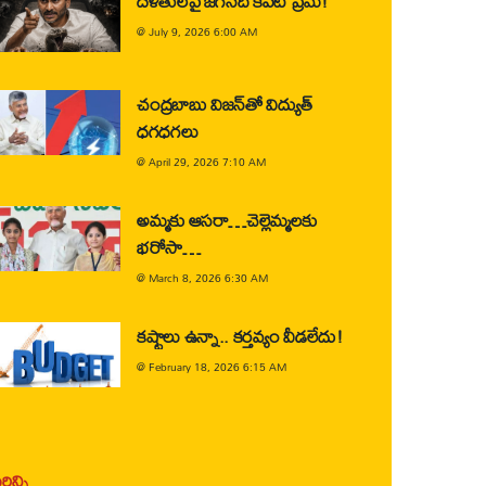
దళితులపై జగన్‌ది కపట ప్రేమ!
@
July 9, 2026 6:00 AM
చంద్రబాబు విజన్‌తో విద్యుత్
ధగధగలు
@
April 29, 2026 7:10 AM
అమ్మకు ఆసరా…చెల్లెమ్మలకు
భరోసా…
@
March 8, 2026 6:30 AM
కష్టాలు ఉన్నా.. కర్తవ్యం వీడలేదు!
@
February 18, 2026 6:15 AM
ిన్ని