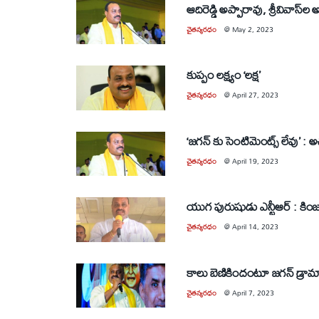
ఆదిరెడ్డి అప్పారావు, శ్రీవివాస్‌ల అ
చైతన్యరధం
@
May 2, 2023
కుప్పం లక్ష్యం ‘లక్ష’
చైతన్యరధం
@
April 27, 2023
‘జగన్‌ 
చైతన్యరధం
@
April 19, 2023
యుగ పురుషుడు ఎన్టీఆర్‌ : కిం
చైతన్యరధం
@
April 14, 2023
కాలు బెణికిందంటూ జగన్‌ డ్రా
చైతన్యరధం
@
April 7, 2023