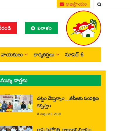
అభిప్రాయం
చేరండి
విరాళం
నాయకులు
కార్యకర్తలు
సూపర్ 6
ముఖ్య వార్తలు
చట్టం చేస్తున్నాం…బీసీలకు సంరక్షణ
కల్పిస్తాం
@
August 8, 2026
రాష్ట్ర పురోగతి, రాజధాని వికాసం