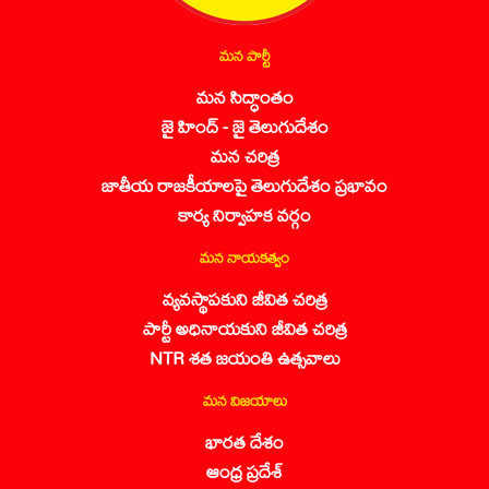
మన పార్టీ
మన సిద్ధాంతం
జై హింద్ - జై తెలుగుదేశం
మన చరిత్ర
జాతీయ రాజకీయాలపై తెలుగుదేశం ప్రభావం
కార్య నిర్వాహక వర్గం
మన నాయకత్వం
వ్యవస్థాపకుని జీవిత చరిత్ర
పార్టీ అధినాయకుని జీవిత చరిత్ర
NTR శత జయంతి ఉత్సవాలు
మన విజయాలు
భారత దేశం
ఆంధ్ర ప్రదేశ్