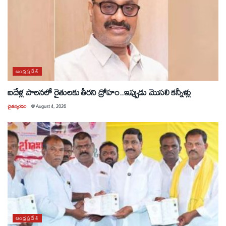
ఆంధ్రప్రదేశ్
ఐదేళ్ల పాలనలో రైతులకు తీరని ద్రోహం..ఇప్పుడు మొసలి కన్నీళ్లు
చైతన్యరధం
@
August 4, 2026
ఆంధ్రప్రదేశ్