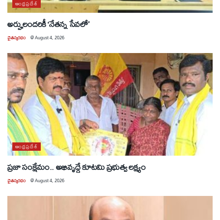
ఆంధ్రప్రదేశ్
అర్హులందరికీ ‘నేతన్న సేవలో’
చైతన్యరధం
@
August 4, 2026
ఆంధ్రప్రదేశ్
ప్రజా సంక్షేమం.. అభివృద్ధే కూటమి ప్రభుత్వ లక్ష్యం
చైతన్యరధం
@
August 4, 2026