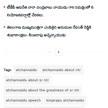
టీడీపీ అధినేత నారా చంద్రబాబు నాయుడు గారి సమక్షంలో 6
నియోజకవర్గాల్లో చేరికలు.
తెలంగాణ ముఖ్యమంత్రిగా ఎంపికైన అనుముల రేవంత్ రెడ్డికి
శుభాకాంక్షలు- కింజరాపు అచ్చెన్నాయుడు
Tags:
atchannaidu
atchannaidu about ntr
atchannaidu about sr ntr
atchannaidu about the greatness of sr ntr
atchannaidu speech
kinjarapu atchannaidu