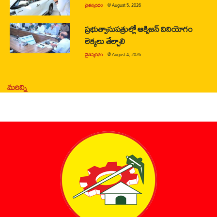
చైతన్యరధం
@
August 5, 2026
ప్రభుత్వాసుపత్రుల్లో ఆక్సిజన్ వినియోగం
లెక్కలు తేల్చాలి
చైతన్యరధం
@
August 4, 2026
మరిన్ని