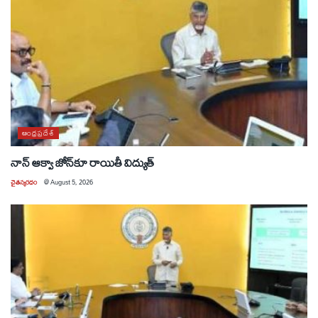
ఆంధ్రప్రదేశ్
నాన్ ఆక్వా జోన్‌కూ రాయితీ విద్యుత్
చైతన్యరధం
@
August 5, 2026