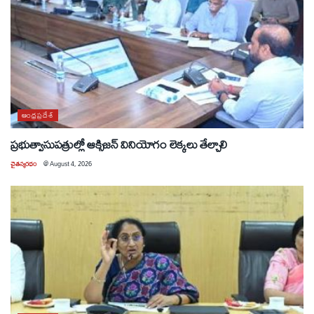
ఆంధ్రప్రదేశ్
ప్రభుత్వాసుపత్రుల్లో ఆక్సిజన్ వినియోగం లెక్కలు తేల్చాలి
చైతన్యరధం
@
August 4, 2026