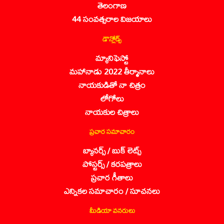
తెలంగాణ
44 సంవత్సరాల విజయాలు
డౌన్లోడ్స్
మ్యానిఫెస్టో
మహానాడు 2022 తీర్మానాలు
నాయకుడితో నా చిత్రం
లోగోలు
నాయకుల చిత్రాలు
ప్రచార సమాచారం
బ్యానర్స్ / బుక్ లెట్స్
పోస్టర్స్ / కరపత్రాలు
ప్రచార గీతాలు
ఎన్నికల సమాచారం / సూచనలు
మీడియా వనరులు