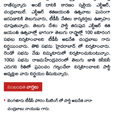
రాణిస్తున్నారు అంటే దానికి కారణం స్వర్గీయ ఎన్టీఆర్‌,
చంద్రబాబులే. ఎన్టీఆర్‌ శతజయంతి ఉత్సవాలు ఘనంగా
జరపడానికి తెలుగువారు, టీడీపీ నేతలు కార్యకర్తలు ఉత్సాహం
చూపుతున్నారు. తెలుగు దేశం పార్టీ తరుపున ఎన్టీఆర్‌ శత
జయంతి ఉత్సవాల్లో భాగంగా తెలుగు రాష్ట్రాల్లో 100 బహిరంగ
సభలు నిర్వహించాలని టీడీపీ అధినేత చంద్రబాబు గారు
నిర్ణయించారు. తొలి సభను హైదరాబాద్‌ లో నిర్వహించారు.
రెండో సభను నేడు నిమ్మకూరులో నిర్వహించుకుంటున్నాం.
100వ సభను రాజమహేంద్రవరంలో తెలుగు జాతి కనీవినీ
ఎరుగని రీతిలో ప్రపంచం గర్వించేలా నిర్వహించాలని పార్టీ
అధ్యక్షుల వారు నిర్ణయం తీసుకున్నారు.
సంబంధిత
వార్తలు
బెంగళూరు టీడీపీ ఫోరం మీటింగ్ లో పార్టీ అధినేత నారా
చంద్రబాబు నాయుడు గారు.