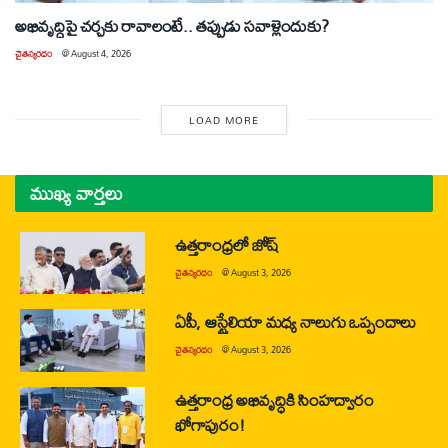
అభివృద్ధిపై చర్చకు రావాలంటే.. తప్పుడు సవాళ్లెందుకు?
చైతన్యరధం
@
August 4, 2026
LOAD MORE
ముఖ్య వార్తలు
ఉత్తరాంధ్రలో జోష్
చైతన్యరధం
@
August 3, 2026
ఏపీ, ఆస్ట్రేలియా మధ్య నాలుగు ఒప్పందాలు
చైతన్యరధం
@
August 3, 2026
ఉత్తరాంధ్ర అభివృద్ధికి సింహద్వారం
భోగాపురం!