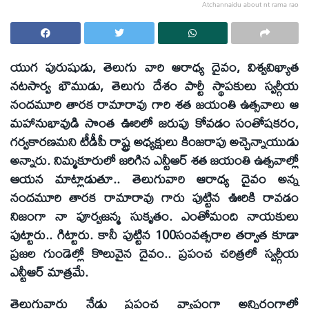
Atchannaidu about nt rama rao
యుగ పురుషుడు, తెలుగు వారి ఆరాధ్య దైవం, విశ్వవిఖ్యాత
నటసార్వ భౌముడు, తెలుగు దేశం పార్టీ స్థాపకులు స్వర్గీయ
నందమూరి తారక రామారావు గారి శత జయంతి ఉత్సవాలు ఆ
మహానుభావుడి సొంత ఊరిలో జరుపు కోవడం సంతోషకరం,
గర్వకారణమని టీడీపీ రాష్ట్ర అధ్యక్షులు కింజరాపు అచ్చెన్నాయుడు
అన్నారు. నిమ్మకూరులో జరిగిన ఎన్టీఆర్‌ శత జయంతి ఉత్సవాల్లో
ఆయన మాట్లాడుతూ.. తెలుగువారి ఆరాధ్య దైవం అన్న
నందమూరి తారక రామారావు గారు పుట్టిన ఊరికి రావడం
నిజంగా నా పూర్వజన్మ సుకృతం. ఎంతోమంది నాయకులు
పుట్టారు.. గిట్టారు. కానీ పుట్టిన 100సంవత్సరాల తర్వాత కూడా
ప్రజల గుండెల్లో కొలువైన దైవం.. ప్రపంచ చరిత్రలో స్వర్గీయ
ఎన్టీఆర్‌ మాత్రమే.
తెలుగువారు నేడు ప్రపంచ వ్యాప్తంగా అన్నిరంగాల్లో