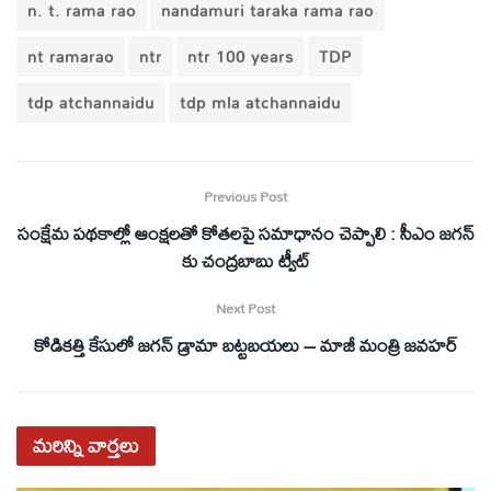
n. t. rama rao
nandamuri taraka rama rao
nt ramarao
ntr
ntr 100 years
TDP
tdp atchannaidu
tdp mla atchannaidu
Previous Post
సంక్షేమ పథకాల్లో ఆంక్షలతో కోతలపై సమాధానం చెప్పాలి : సీఎం జగన్‌
కు చంద్రబాబు ట్వీట్‌
Next Post
కోడికత్తి కేసులో జగన్‌ డ్రామా బట్టబయలు – మాజీ మంత్రి జవహర్
మరిన్ని
వార్తలు