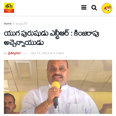
Home
ఆంధ్రప్రదేశ్
యుగ పురుషుడు ఎన్టీఆర్‌ : కింజరాపు
అచ్చెన్నాయుడు
by
చైతన్యరధం
Apr 14, 2023 at 4:23pm