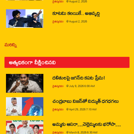
చైతన్యరధం
@
August 2, 2026
కూటమి కలయికే.. అభివృద్ధి
చైతన్యరధం
@
August 2, 2026
మరిన్ని
అత్యధికంగా వీక్షించినవి
దళితులపై జగన్‌ది కపట ప్రేమ!
చైతన్యరధం
@
July 9, 2026 6:00 AM
చంద్రబాబు విజన్‌తో విద్యుత్ ధగధగలు
చైతన్యరధం
@
April 29, 2026 7:10 AM
అమ్మకు ఆసరా…చెల్లెమ్మలకు భరోసా…
చైతన్యరధం
@
March 8, 2026 6:30 AM