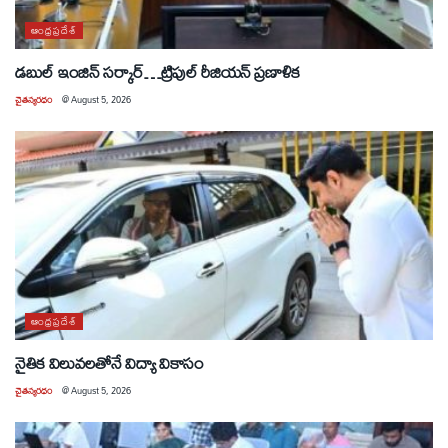
ఆంధ్రప్రదేశ్
డబుల్ ఇంజిన్ సర్కార్…ట్రిపుల్ రీజియన్ ప్రణాళిక
చైతన్యరధం
@
August 5, 2026
ఆంధ్రప్రదేశ్
నైతిక విలువలతోనే విద్యా వికాసం
చైతన్యరధం
@
August 5, 2026