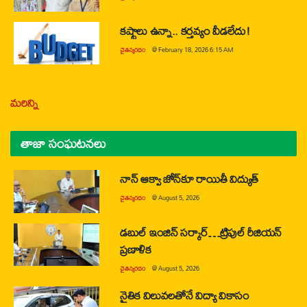
కష్టాలు ఉన్నా.. కర్తవ్యం వీడలేదు!
చైతన్యరధం
@
February 18, 2026 6:15 AM
మరిన్ని
తాజా సంఘటనలు
నాన్ ఆక్వా జోన్‌కూ రాయితీ విద్యుత్
చైతన్యరధం
@
August 5, 2026
డబుల్ ఇంజిన్ సర్కార్…ట్రిపుల్ రీజియన్
ప్రణాళిక
చైతన్యరధం
@
August 5, 2026
నైతిక విలువలతోనే విద్యా వికాసం