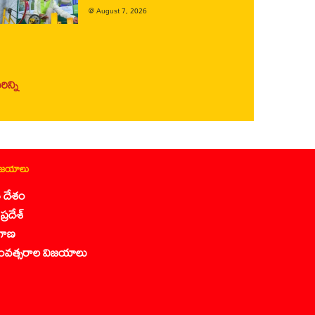
@
August 7, 2026
ిన్ని
ిజయాలు
 దేశం
ప్రదేశ్
గాణ
ంవత్సరాల విజయాలు