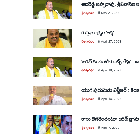
ఆదిరెడ్డి అప్పారావు, శ్రీవివాస్‌ల అ
చైతన్యరధం
@
May 2, 2023
కుప్పం లక్ష్యం ‘లక్ష’
చైతన్యరధం
@
April 27, 2023
‘జగన్‌ 
చైతన్యరధం
@
April 19, 2023
యుగ పురుషుడు ఎన్టీఆర్‌ : కిం
చైతన్యరధం
@
April 14, 2023
కాలు బెణికిందంటూ జగన్‌ డ్రా
చైతన్యరధం
@
April 7, 2023