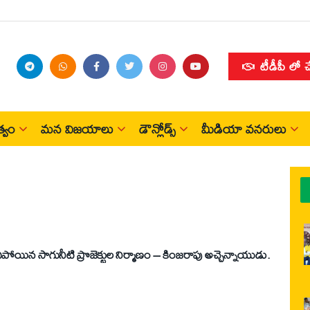
టీడీపీ లో 
్వం
మన విజయాలు
డౌన్లోడ్స్
మీడియా వనరులు
పోయిన సాగునీటి ప్రొజెక్టుల నిర్మాణం – కింజరాపు అచ్చెన్నాయుడు.