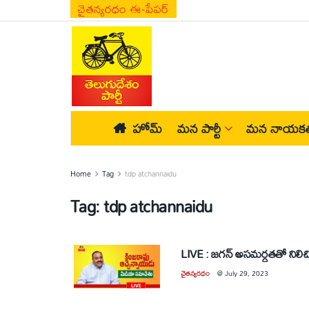
చైతన్యరధం ఈ-పేపర్
హోమ్
మన పార్టీ
మన నాయకత
Home
Tag
tdp atchannaidu
Tag:
tdp atchannaidu
LIVE : జగన్ అసమర్ధతతో నిలిచి
చైతన్యరధం
@
July 29, 2023