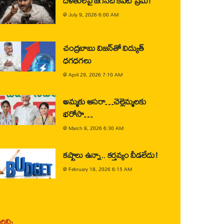
దళితులపై జగన్‌ది కపట ప్రేమ!
@
July 9, 2026 6:00 AM
చంద్రబాబు విజన్‌తో విద్యుత్
ధగధగలు
@
April 29, 2026 7:10 AM
అమ్మకు ఆసరా…చెల్లెమ్మలకు
భరోసా…
@
March 8, 2026 6:30 AM
కష్టాలు ఉన్నా.. కర్తవ్యం వీడలేదు!
@
February 18, 2026 6:15 AM
ిన్ని