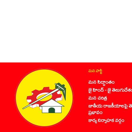
మన పార్టీ
మన సిద్ధాంతం
జై హింద్ - జై తెలుగుదేశ
మన చరిత్ర
జాతీయ రాజకీయాలపై తె
ప్రభావం
కార్య నిర్వాహక వర్గం