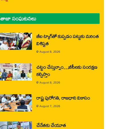
తాజా సంఘటనలు
జీఐ ట్యాగ్‌తో కుప్పడం పట్టుకు మరింత
విశిష్టత
@
August 8, 2026
చట్టం చేస్తున్నాం…బీసీలకు సంరక్షణ
కల్పిస్తాం
@
August 8, 2026
రాష్ట్ర పురోగతి, రాజధాని వికాసం
@
August 7, 2026
చేనేతకు చేయూత