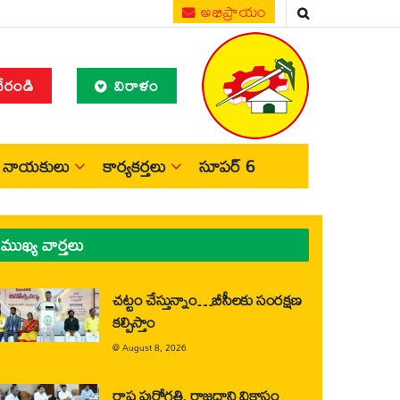
అభిప్రాయం
చేరండి
విరాళం
నాయకులు
కార్యకర్తలు
సూపర్ 6
ముఖ్య వార్తలు
చట్టం చేస్తున్నాం…బీసీలకు సంరక్షణ
కల్పిస్తాం
@
August 8, 2026
రాష్ట్ర పురోగతి, రాజధాని వికాసం