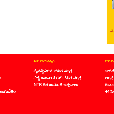
మర
మన నాయకత్వం
మన వ
వ్యవస్థాపకుని జీవిత చరిత్ర
భారత
ం
పార్టీ అధినాయకుని జీవిత చరిత్ర
ఆంధ్ర 
NTR శత జయంతి ఉత్సవాలు
తెలం
లుగుదేశం
44 స