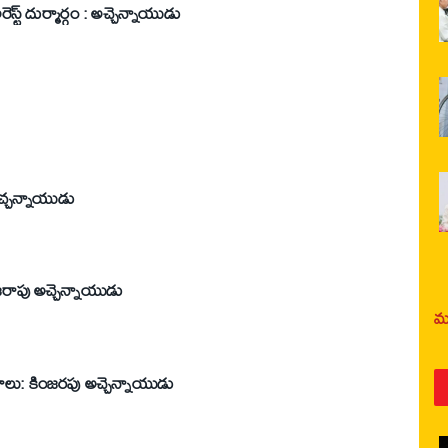
రెస్ట్‌ దుర్మార్గం : అచ్చెన్నాయుడు
కు సెంటిమెంట్స్‌ లేవు’ : అచ్చన్నాయుడు
జరాపు అచ్చెన్నాయుడు
మర
మాలు: కింజరపు అచ్చెన్నాయుడు