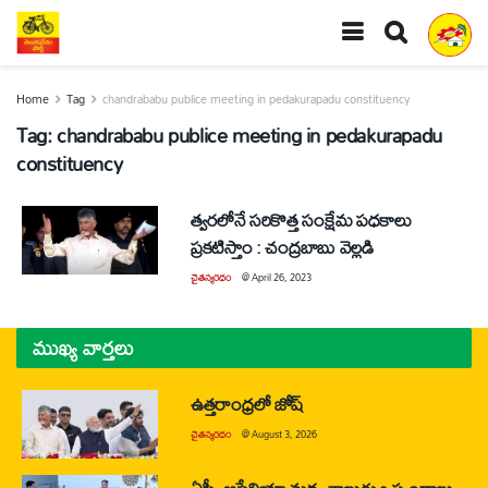
Home
Tag
chandrababu publice meeting in pedakurapadu constituency
Tag:
chandrababu publice meeting in pedakurapadu
constituency
త్వరలోనే సరికొత్త సంక్షేమ పధకాలు
ప్రకటిస్తాం : చంద్రబాబు వెల్లడి
చైతన్యరధం
@
April 26, 2023
ముఖ్య వార్తలు
ఉత్తరాంధ్రలో జోష్
చైతన్యరధం
@
August 3, 2026