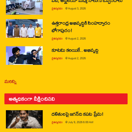
ఏపీ, ఆస్ట్రేలియా మధ్య నాలుగు ఒప్పందాలు
చైతన్యరధం
@
August 3, 2026
ఉత్తరాంధ్ర అభివృద్ధికి సింహద్వారం
భోగాపురం!
చైతన్యరధం
@
August 2, 2026
కూటమి కలయికే.. అభివృద్ధి
చైతన్యరధం
@
August 2, 2026
మరిన్ని
అత్యధికంగా వీక్షించినవి
దళితులపై జగన్‌ది కపట ప్రేమ!
చైతన్యరధం
@
July 9, 2026 6:00 AM