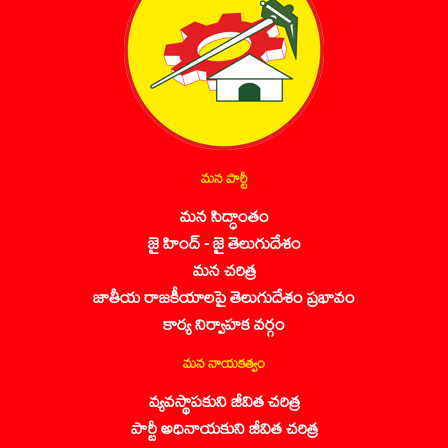
మన పార్టీ
మన సిద్ధాంతం
జై హింద్ - జై తెలుగుదేశం
మన చరిత్ర
జాతీయ రాజకీయాలపై తెలుగుదేశం ప్రభావం
కార్య నిర్వాహక వర్గం
మన నాయకత్వం
వ్యవస్థాపకుని జీవిత చరిత్ర
పార్టీ అధినాయకుని జీవిత చరిత్ర