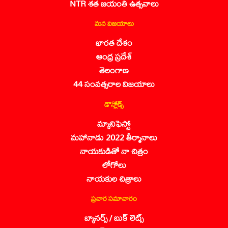
NTR శత జయంతి ఉత్సవాలు
మన విజయాలు
భారత దేశం
ఆంధ్ర ప్రదేశ్
తెలంగాణ
44 సంవత్సరాల విజయాలు
డౌన్లోడ్స్
మ్యానిఫెస్టో
మహానాడు 2022 తీర్మానాలు
నాయకుడితో నా చిత్రం
లోగోలు
నాయకుల చిత్రాలు
ప్రచార సమాచారం
బ్యానర్స్ / బుక్ లెట్స్