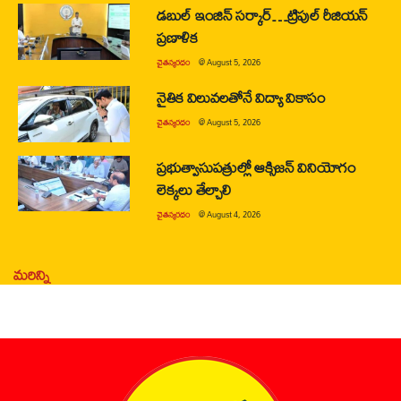
డబుల్ ఇంజిన్ సర్కార్…ట్రిపుల్ రీజియన్
ప్రణాళిక
చైతన్యరధం
@
August 5, 2026
నైతిక విలువలతోనే విద్యా వికాసం
చైతన్యరధం
@
August 5, 2026
ప్రభుత్వాసుపత్రుల్లో ఆక్సిజన్ వినియోగం
లెక్కలు తేల్చాలి
చైతన్యరధం
@
August 4, 2026
మరిన్ని