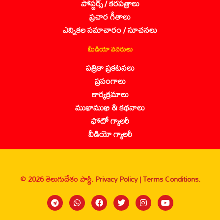
పోస్టర్స్ / కరపత్రాలు
ప్రచార గీతాలు
ఎన్నికల సమాచారం / సూచనలు
మీడియా వనరులు
పత్రికా ప్రకటనలు
ప్రసంగాలు
కార్యక్రమాలు
ముఖాముఖి & కథనాలు
ఫోటో గ్యాలరీ
వీడియో గ్యాలరీ
© 2026 తెలుగుదేశం పార్టీ.
Privacy Policy |
Terms Conditions.