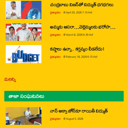
చంద్రబాబు విజన్‌తో విద్యుత్ ధగధగలు
చైతన్యరధం
@
April 29, 2026 7:10 AM
అమ్మకు ఆసరా…చెల్లెమ్మలకు భరోసా…
చైతన్యరధం
@
March 8, 2026 6:30 AM
కష్టాలు ఉన్నా.. కర్తవ్యం వీడలేదు!
చైతన్యరధం
@
February 18, 2026 6:15 AM
మరిన్ని
తాజా సంఘటనలు
నాన్ ఆక్వా జోన్‌కూ రాయితీ విద్యుత్
చైతన్యరధం
@
August 5, 2026