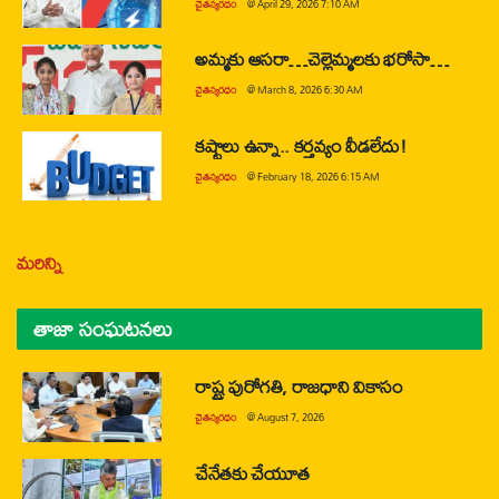
చైతన్యరధం
@
April 29, 2026 7:10 AM
అమ్మకు ఆసరా…చెల్లెమ్మలకు భరోసా…
చైతన్యరధం
@
March 8, 2026 6:30 AM
కష్టాలు ఉన్నా.. కర్తవ్యం వీడలేదు!
చైతన్యరధం
@
February 18, 2026 6:15 AM
మరిన్ని
తాజా సంఘటనలు
రాష్ట్ర పురోగతి, రాజధాని వికాసం
చైతన్యరధం
@
August 7, 2026
చేనేతకు చేయూత