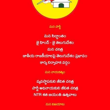
మన పార్టీ
మన సిద్ధాంతం
జై హింద్ - జై తెలుగుదేశం
మన చరిత్ర
జాతీయ రాజకీయాలపై తెలుగుదేశం ప్రభావం
కార్య నిర్వాహక వర్గం
మన నాయకత్వం
వ్యవస్థాపకుని జీవిత చరిత్ర
పార్టీ అధినాయకుని జీవిత చరిత్ర
NTR శత జయంతి ఉత్సవాలు
మన విజయాలు