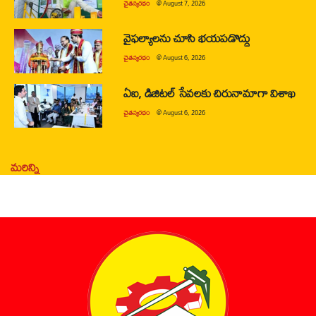
చైతన్యరధం
@
August 7, 2026
వైఫల్యాలను చూసి భయపడొద్దు
చైతన్యరధం
@
August 6, 2026
ఏఐ, డిజిటల్ సేవలకు చిరునామాగా విశాఖ
చైతన్యరధం
@
August 6, 2026
మరిన్ని