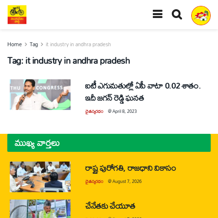
Home
Tag
it industry in andhra pradesh
Tag:
it industry in andhra pradesh
ఐటీ ఎగుమతుల్లో ఏపీ వాటా 0.02 శాతం.
ఇదీ జగన్ రెడ్డి ఘనత
చైతన్యరధం
@
April 8, 2023
ముఖ్య వార్తలు
రాష్ట్ర పురోగతి, రాజధాని వికాసం
చైతన్యరధం
@
August 7, 2026
చేనేతకు చేయూత