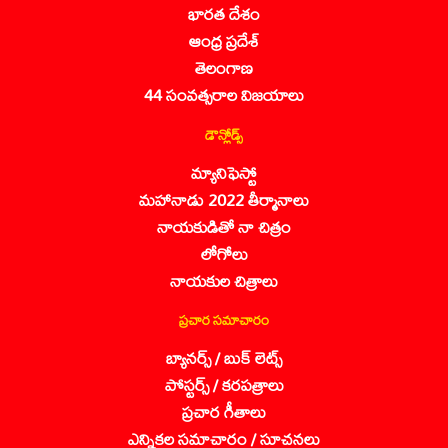
భారత దేశం
ఆంధ్ర ప్రదేశ్
తెలంగాణ
44 సంవత్సరాల విజయాలు
డౌన్లోడ్స్
మ్యానిఫెస్టో
మహానాడు 2022 తీర్మానాలు
నాయకుడితో నా చిత్రం
లోగోలు
నాయకుల చిత్రాలు
ప్రచార సమాచారం
బ్యానర్స్ / బుక్ లెట్స్
పోస్టర్స్ / కరపత్రాలు
ప్రచార గీతాలు
ఎన్నికల సమాచారం / సూచనలు