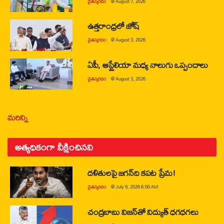
చైతన్యరధం
@
August 7, 2026
ఉత్తరాంధ్రలో జోష్
చైతన్యరధం
@
August 3, 2026
ఏపీ, ఆస్ట్రేలియా మధ్య నాలుగు ఒప్పందాలు
చైతన్యరధం
@
August 3, 2026
మరిన్ని
అత్యధికంగా వీక్షించినవి
దళితులపై జగన్‌ది కపట ప్రేమ!
చైతన్యరధం
@
July 9, 2026 6:00 AM
చంద్రబాబు విజన్‌తో విద్యుత్ ధగధగలు